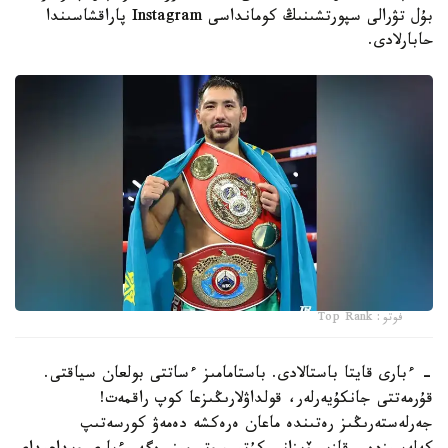
بۇل تۋرالى سپورتشىنىڭ كومانداسى Instagram پاراقشاسىندا
حابارلادى.
فوتو: Top Rank
- ءبارى قايتا باستالادى. باستامامىز ءساتتى بولعان سياقتى.
قۇرمەتتى جانكۇيەرلەر، قولداۋلارىڭىزعا كوپ راقمەت!
جەرلەستەرىڭىز رەتىندە ماعان ەرەكشە دەمەۋ كورسەتىپ