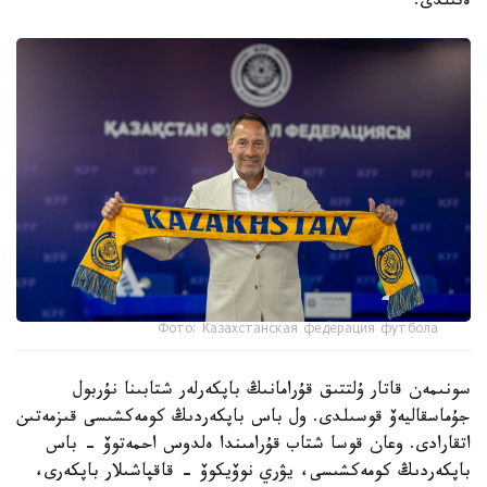
ەتىلدى.
Фото: Казахстанская федерация футбола
سونىمەن قاتار ۇلتتىق قۇرامانىڭ باپكەرلەر شتابىنا نۇربول
جۇماسقاليەۆ قوسىلدى. ول باس باپكەردىڭ كومەكشىسى قىزمەتىن
اتقارادى. وعان قوسا شتاب قۇرامىندا ەلدوس احمەتوۆ - باس
باپكەردىڭ كومەكشىسى، يۋري نوۆيكوۆ - قاقپاشىلار باپكەرى،