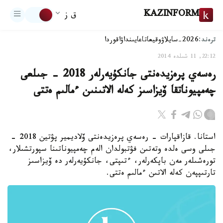
KAZINFORM
ق ز
ترەند:
2026-سايلاۋ
وقيعا
تاعايىنداۋ
اقوردا
22:12, 11 شىلدە 2014
رەسەي پرەزيدەنتى جانكۇيەرلەر 2018 - جىلعى
چەمپيوناتقا ۆيزاسىز كەلە الاتىنىن ءمالىم ەتتى
استانا. قازاقپارات - رەسەي پرەزيدەنتى ۆلاديمير پۋتين 2018 -
جىلى وسى ەلدە وتەتىن فۋتبولدان الەم چەمپيوناتىنا سپورتشىلار،
تورەشىلەر مەن باپكەرلەر، ءتىپتى، جانكۇيەرلەر دە ۆيزاسىز
تارتىپپەن كەلە الاتىن ءمالىم ەتتى.