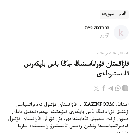
الەم
سپورت
без автора
اۆتور
18:04, 07 تامىز 2026
قازاقستان قۇراماسىنىڭ جاڭا باس باپكەرىن
تانىستىرىلدى
استانا. KAZINFORM - قازاقستان فۋتبول فەدەراتسياسى
ۇلتتىق قۇرامانىڭ باس باپكەرى قىزمەتىنە نيدەرلاندتىق مامان
دجون ۆانت سحيپتى تاعايىندادى. بۇل تۋرالى قازاقستان فۋتبول
فەدەراتسياسىندا وتكەن رەسمي تانىستىرۋ راسىمىندە جاريا