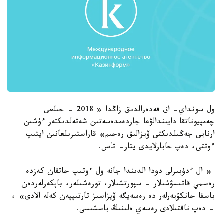
ول سونداي- اق فەدەرالدىق زاڭدا « 2018 - جىلعى
چەمپيوناتقا دايىندالۋعا جاردەمدەسەتىن شەتەلدىكتەر ءۇشىن
ارنايى جەڭىلدىكتى ۆيزالىق رەجىم» قاراستىرىلعانىن ايتىپ
ءوتتى، دەپ حابارلايدى يتار- تاس.
« ال ءدۇبىرلى دودا الدىندا جانە ول ءوتىپ جاتقان كەزدە
رەسمي قاتىسۋشىلار - سپورتشىلار، تورەشىلەر، باپكەرلەردەن
باسقا جانكۇيەرلەر دە رەسەيگە ۆيزاسىز تارتىپپەن كەلە الادى» ،
- دەپ ناقتىلادى رەسەي ەلىنىڭ باسشىسى.