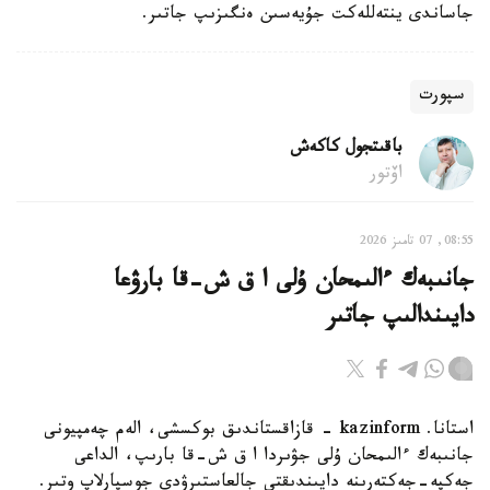
جاساندى ينتەللەكت جۇيەسىن ەنگىزىپ جاتىر.
سپورت
باقىتجول كاكەش
اۆتور
08:55, 07 تامىز 2026
جانىبەك ءالىمحان ۇلى ا ق ش-قا بارۋعا
دايىندالىپ جاتىر
استانا. kazinform - قازاقستاندىق بوكسشى، الەم چەمپيونى
جانىبەك ءالىمحان ۇلى جۋىردا ا ق ش-قا بارىپ، الداعى
جەكپە-جەكتەرىنە دايىندىقتى جالعاستىرۋدى جوسپارلاپ وتىر.