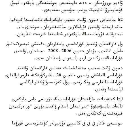
ۆاديم بوروۆسكي - دەنە دايىندىعى جونىندەگى باپكەر، تيمۋر
قۇسايىنوۆ اناليتيك بولىپ جۇمىس ىستەيدى.
62 جاستاعى دجون ۆانت سحيپ باپكەرلىك مانسابىندا گرەكيا
جانە ارمەنيا ۇلتتىق قۇرامالارىن جاتتىقتىرعان. سونداي-اق
نيدەرلاند قۇراماسىنىڭ باپكەرلەر شتابىندا قىزمەت اتقارعان.
ول قازاقستان ۇلتتىق قۇراماسىن باسقارعان ەكىنشى نيدەرلاندتىق
مامان اتاندى. بۇعان دەيىن 2006-2008 -جىلدارى ۇلتتىق
قۇرامانىڭ تىزگىنىن ارنو پايپەرس ۇستاعان ەدى.
دجون ۆانت سحيپ جەتەكشىلىك ەتەتىن قازاقستان ۇلتتىق
قۇراماسى العاشقى رەسمي ماتچىن 26 -قىركۇيەكتە فارەر ارالدارى
قۇراماسىنا قارسى وتكىزەدى. بۇل كەزدەسۋ ۇلتتار ليگاسى
اياسىندا وتەدى.
ايتا كەتەيىك، قازاقستان قۇراماسىنىڭ بۇرىنعى باس باپكەرى
تالعات بايسۋفينوۆ ءبىر ايدان استام ۋاقىت بۇرىن ءوز ەركىمەن
قىزمەتىنەن كەتكەن ەدى.
سونىمەن قاتار ق ف ف كاسىبي تۋرنيرلەر كۇنتىزبەسىن قۇرۋدا