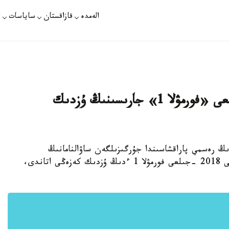
الەمدە
قازاقستان
ساياسات
ت
ازەربايجان گران-ءپريى 2018-جىلعى «فورمۋلا 1» جارىسىنىڭ ۇزدىك
قازاقپارات - Twitter- دەگى فورمۋلا 1 ءدىڭ رەسمي پاراقشاسىندا جۇرگىزىلگەن ساۋالنامانىڭ
قورىتىندىسى بويىنشا، ازەربايجاننىڭ گران-ءپريى 2018 -جىلعى فورمۋلا 1 ءدىڭ ۇزدىك كەزەڭى اتاندى،