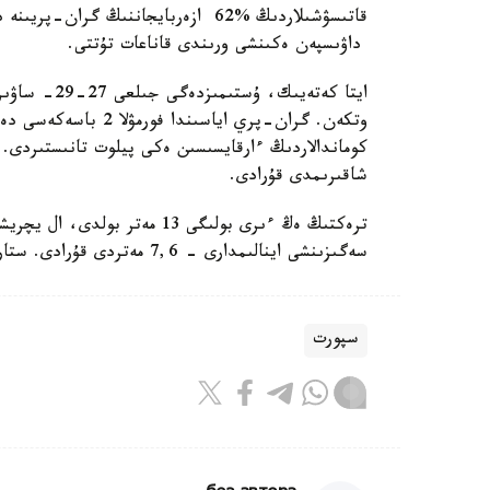
داۋىسپەن ەكىنشى ورىندى قاناعات تۇتتى.
وتكەن. گران-پري اياس
كوماندالاردىڭ ءارقايسىسىن ەكى پيلوت تانىستىردى. 
شاقىرىمدى قۇرادى.
ترەكتىڭ ەڭ ءىرى بولىگى 13 مەت
سەگىزىنشى اينالىمدارى - 7,6 مەتردى قۇرادى. ستارت جانە فينيش «ازادلىگ» اۋماعىندا بولدى.
سپورت