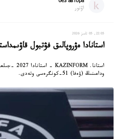
без автора
اۆتور
22:05, 05 تامىز 2026
استانادا ەۋروپالىق فۋتبول قاۋىمدا
وداعىنىڭ (ۋەفا) 51-كونگرەسى وتەدى.