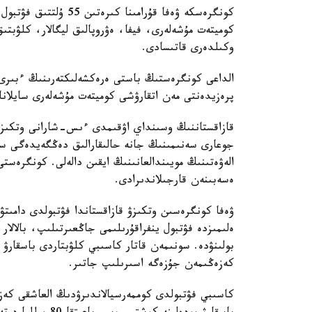
كونگرەسكە ۋەفا قۇرامى
كوميتەت مۇشەلەرى، فيفا، ەۋروپالىق ليگالار، كلۋبتى
وكىلدەرى قاتىسادى.
الداعى كونگرەستىڭ باستى ەرەكشەلىكتەرىنىڭ ءبىرى 
پرەزيدەنتى مەن اتقارۋشى كوميتەت مۇشەلەرى سايلانا
قازاقستاننىڭ وسىنداي اۋقىمدى ءىس-شارانى وتكىزۋ 
جوعارى سەنىمىنىڭ جانە حالىقارالىق دەڭگەيدەگى س
الەۋەتىنىڭ مويىندالعانىنىڭ ايقىن دالەلى. كونگرەستى
ەسەبىنەن قارجىلاندىرادى.
ۋەفا كونگرەسىن وتكىزۋ قازاقستاندا فۋتبولدى دامىت
ەلىمىزدە فۋتبول ينفراقۇرىلىمى جاڭعىرتىلىپ، بالالا
بولىنۋدە. سونىمەن قاتار كاسىبي كلۋبتاردى باسقارۋ ت
كەزەڭىمەن جۇزەگە اسىرىلىپ جاتىر.