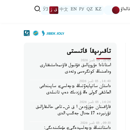
الداۋ
KZ
QZ
РУ
EN
中文
ق ز
ЎЗ
تاقىرىپقا قاتىستى
22:05, 05 تامىز 2026
استانادا ەۋروپالىق فۋتبول قاۋىمداستىقتارى
وداعىنىڭ كونگرەسى وتەدى
14:40, 05 تامىز 2026
داستان ساتپايەۆتىڭ «چەلسي» ساپىنداعى
العاشقى گولى ەڭ ۇزدىك دەپ تانىلدى
14:24, 05 تامىز 2026
قازاقستان جۇزۋدەن ا ق ش-تاعى حالىقارالىق
تۋرنيردە 17 مەدال جەڭىپ الدى
09:55, 05 تامىز 2026
داستاننىڭ «چەلسيدەگى» مۇمكىندىگى: