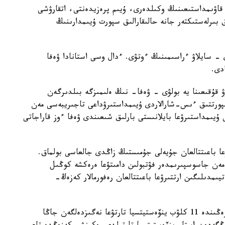
نا كىرەتىن 55 ۇلتتىق فۋتبول قاۋىمداستىعىنىڭ وكىلدەرى، ۇيىم پرەزيدەنتى، اتقارۋشى
ق بىرلەستىكتەر جانە حالىقارالىق سپورت ۇيىمدارىنىڭ
- سايلاۋ ءراسىمىنىڭ ءوتۋى. ءدال وسى استانادا ۋەفا
دى.
قۇقىعىنا يە بولۋى - ۋەفا- نىڭ ەلىمىزگە بىلدىرگەن
پورتتىق ءىس-شارالاردى ۇيىمداستىرۋداعى تاجىريبەسى مەن
 ۇيىمداستىرۋعا بايلانىستى بارلىق شىعىندى ۋەفا ءوز قاراجاتى
ۋعا باعىتتالعان جۇيەلى جۇمىستىڭ زاڭدى جالعاسى بولماق.
ر مەن جاسوسپىرىمدەر فۋتبولىن دامىتۋعا ەرەكشە كوڭىل
يىمدىلىگىن ارتتىرۋعا باعىتتالعان رەفورمالار كەزەڭ-
كاسىبي فۋتبولدى كوممەرسيالاندىرۋدىڭ العاشقى كەزەڭىندە 11 كلۋب ينۆەستيتسيا تارتۋعا نەگىزدەلگەن جاڭا