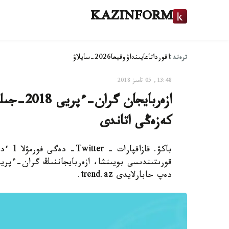
KAZINFORM
ترەند:
اقوردا
تاعايىنداۋ
وقيعا
2026-سايلاۋ
13:48, 05 تامىز 2018
كەزەڭى اتاندى
باكۋ. 
دەپ حابارلايدى trend.az.