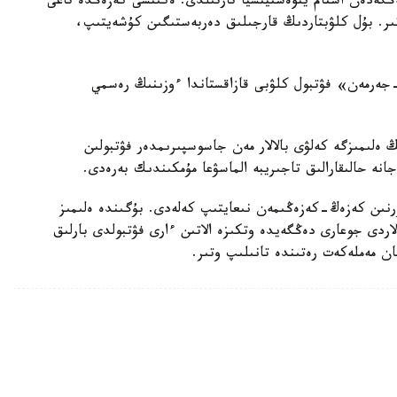
كوشتى. وسى باعىتقا 80 ميلليارد تەڭگەدەن استام ينۆەستيتسيا تارتىلدى. ەكىنشى كەزەڭدە تاعى
تىر. بۇل كلۋبتاردىڭ قارجىلىق دەربەستىگىن كۇشەيتىپ،
پاري سەن-جەرمەن» فۋتبول كلۋبى قازاقستاندا ءوزىنىڭ رەسمي
ەلىمىزگە كەلۋى بالالار مەن جاسوسپىرىمدەر فۋتبولىن
جانە حالىقارالىق تاجىريبە الماسۋعا مۇمكىندىك بەرەدى.
رنىن كەزەڭ-كەزەڭىمەن نىعايتىپ كەلەدى. بۇگىندە ەلىمىز
ردى جوعارى دەڭگەيدە وتكىزە الاتىن ءارى فۋتبولدى بارلىق
عان مەملەكەت رەتىندە تانىلىپ وتىر.