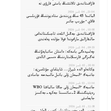
قازاقستاندىق تالانتتىڭ باستى قارۋى نە
22:04, 04 تامىز 2026
الماتىدا 45 مىڭ ورىندىق ستاديوننىڭ قۇرىلىسى
قالاي ءجۇرىپ جاتىر
10:08, 04 تامىز 2026
قازاقستاندىق جەڭىل اتلەت تاجىكستانداعى
حالىقارالىق مارافوندا قولا جۇلدە يەلەندى
09:55, 04 تامىز 2026
چەلسيدەگى باسەكە: داستان ساتبايەۆتىڭ
نەگىزگى قارسىلاستارىنىڭ ەسىمى اتالدى
18:30, 03 تامىز 2026
«كانەلو الدە شيراز... شايناماي جۇتامىن»:
جانىبەك ءالىمحان ۇلى باتىل مالىمدەمە جاسادى
12:54, 03 تامىز 2026
جانىبەك ءالىمحان ۇلى جاڭا سالماقتا WBO
رەيتينگىنىڭ 2-ساتىسىنا جەكپە-جەكسىز
جايعاستى
11:38, 03 تامىز 2026