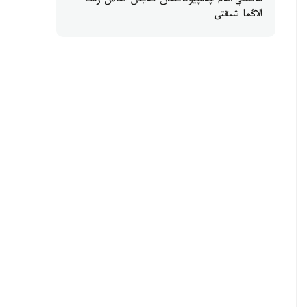
مەسسي الەم چەمپيوناتىنان كەيىن العاش رەت
الاڭعا شىقتى