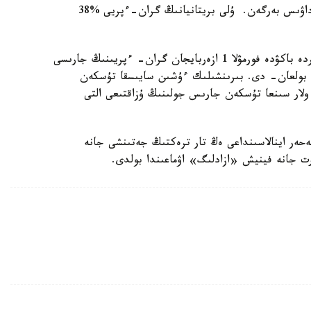
قاتىسۋشىلاردىڭ %62 ازەربايجاننىڭ گران-پريىنە داۋىس بەرگەن. ۇلى بريتانيانىڭ گران-ءپريى %38
ايتا كەتەيىك، ۇستىمىزدەگى جىلعى 27-29- ساۋىردە باكۋدە فورمۋلا 1 ازەربايجان گران- ءپريىنىڭ جارىسى
ىندا فورمۋلا 2 باسەكەسى دە بولعان- دى. بىرىنشىلىك ءۇشىن سايىسقا تۇسكەن
ولار سىنعا تۇسكەن جارىس جولىنىڭ ۇزاقتىعى التى
ر بولدى، ال يچريشەحەر اينالاسىنداعى ەڭ تار ترەكتىڭ جەتىنشى جانە