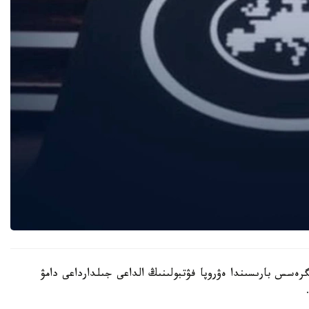
ەسس بارىسىندا ەۋروپا فۋتبولىنىڭ الداعى جىلدارداعى دامۋ