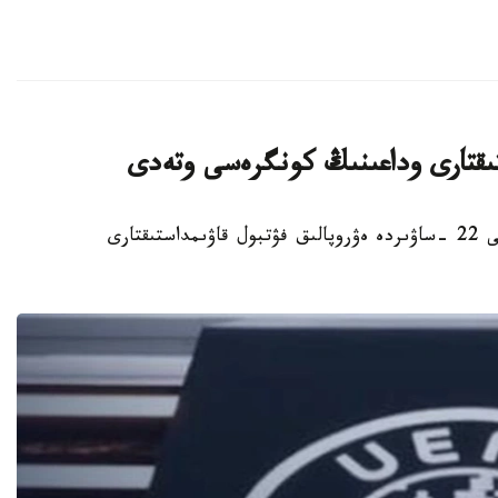
ستىقتارى وداعىنىڭ كونگرەسى وتەدى
استانا. KAZINFORM - استانادا 2027 -جىلعى 22 -ساۋىردە ەۋروپالىق فۋتبول قاۋىمداستىقتارى