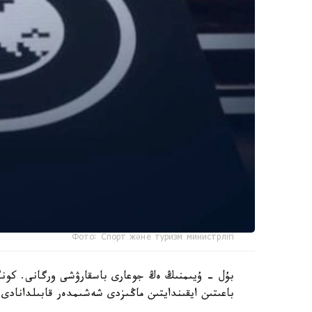
Фото: Спорт және туризм министрлігі
بۇل - ۇيىمنىڭ ەڭ جوعارى باسقارۋشى ورگانى. كونگر
باعىتىن ايقىندايتىن ماڭىزدى شەشىمدەر قابىلدانادى.