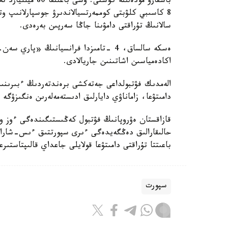
باسقارۋ مودەلىنە 
8 كاسىبي كلۋبتى كوممەرتسيالاندىرۋ جوسپارلانىپ و
سالانىڭ تۇراقتى دامۋىنا جاڭا سەرپىن بەرەدى.
ەسكە سالساق، 4 -تامىزدا فرانسيانىڭ «
اكادەمياسىن اشاتىنىن جاريالادى.
الەمدىك فۋتبولداعى جەتەكشى برەندتەردىڭ ءبىرىنىڭ 
دامىتۋعا، زاماناۋي دايارلىق ادىستەمەلەرىن ەنگىزۋگە 
قازاقستان ەۋروپانىڭ فۋتبول كەڭىستىگىندەگى ءوز و
حالىقارالىق دەڭگەيدەگى ءىرى سپورتتىق ءىس-شارالا
باعىتتا تۇراقتى دامىتۋعا قولايلى جاعداي قالىپتاستىر
سپورت