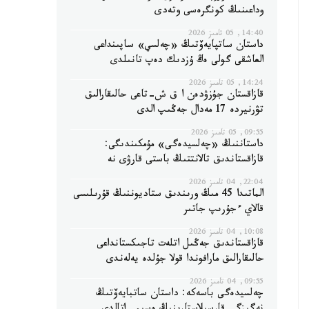
وداعىنىڭ كونگرەسى وتەدى
14:40, 05 تامىز 2026
داستان ساتپايەۆتىڭ «چەلسي» ساپىنداعى
العاشقى گولى ەڭ ۇزدىك دەپ تانىلدى
14:24, 05 تامىز 2026
قازاقستان جۇزۋدەن ا ق ش-تاعى حالىقارالىق
تۋرنيردە 17 مەدال جەڭىپ الدى
09:55, 05 تامىز 2026
داستاننىڭ «چەلسيدەگى» مۇمكىندىگى:
قازاقستاندىق تالانتتىڭ باستى قارۋى نە
22:04, 04 تامىز 2026
الماتىدا 45 مىڭ ورىندىق ستاديوننىڭ قۇرىلىسى
قالاي ءجۇرىپ جاتىر
10:08, 04 تامىز 2026
قازاقستاندىق جەڭىل اتلەت تاجىكستانداعى
حالىقارالىق مارافوندا قولا جۇلدە يەلەندى
09:55, 04 تامىز 2026
چەلسيدەگى باسەكە: داستان ساتبايەۆتىڭ