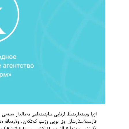
ازيا ويىندارىنىڭ ارنايى سايتىنداعى مەدالدار ەسەب