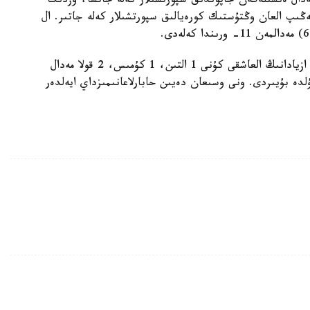
ى ورىندا 8 التىن، 11 كۇمىس، 11 قولا (30) مەدال ەنشىلەگەن جاپوندىق سپورتشىلار كەلە جاتسا، ۇزدىك
، 9 كۇمىس، 10 قولا (24) مەدال جەڭىپ العان وڭتۇستىك كورەيالىق سپورتشىلار كەلە جاتىر. ال
ەستەرىڭىزگە سالا كەتەيىك، قازاقستان سپورتشىلارى ازيادانىڭ العاشقى كۇنى 1 التىن، 1 كۇمىس، 2 قولا مەدال
ە بۇيىردى. ونى وسىعان دەيىن حابارلاعانىمىزداي ايەلدەر