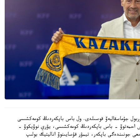
 نۇربول جۇماسقاليەۆ قوسىلدى. ول باس باپكەردىڭ كومەكشىسى
دوس احمەتوۆ - باس باپكەردىڭ كومەكشىسى، يۋري نوۆيكوۆ -
ىعى جونىندەگى باپكەر، تيمۋر قۇسايىنوۆ اناليتيك بولىپ