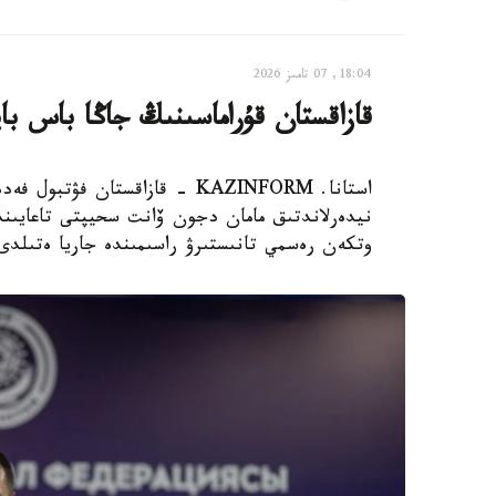
18:04, 07 تامىز 2026
قازاقستان قۇراماسىنىڭ جاڭا باس با
استانا. KAZINFORM - قازاقستان
نيدەرلاندتىق مامان دجون ۆانت سحيپتى تاعايىندا
وتكەن رەسمي تانىستىرۋ راسىمىندە جاريا ەتىلدى