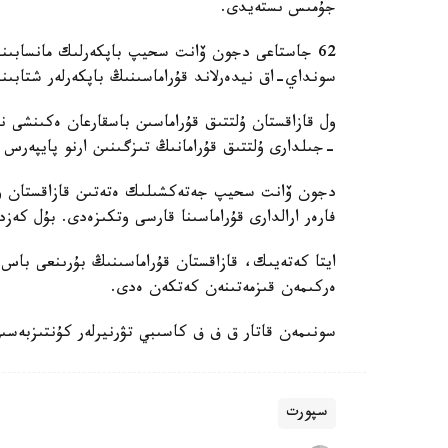
جۇمىس ىستەيدى.
62 جاستاعى دجون ۆانت سحيپ باپكەرلىك مانسابىندا 
سونداي-اق نيدەرلاند قۇراماسىنىڭ باپكەرلەر شتابىند
-جىلدارى ۇلتتىق قۇرامانىڭ تىزگىنىن ارنو پايپەرس
فارەر ارالدارى قۇراماسىنا قارسى وتكىزەدى. بۇل كەزد
ايتا كەتەيىك، قازاقستان قۇراماسىنىڭ بۇرىنعى باس ب
ەركىمەن قىزمەتىنەن كەتكەن ەدى.
سونىمەن قاتار ق ف ف كاسىبي تۋرنيرلەر كۇنتىزبەسى
سپورت