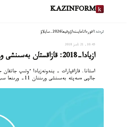
KAZINFORM
ترەند:
اقوردا
تاعايىنداۋ
وقيعا
2026-سايلاۋ
10:45, 21 تامىز 2018
ازيادا-2018: قازاقستان بەسىنشى ورىننان 11-ورىنعا سىرعىپ كەتتى
استانا. قازاقپارات - يندونەزيادا ءوتىپ جاتقان 
جالپى ەسەپتە بەسىنشى ورىننان 11- ورىنعا سىرعىپ كەتتى، دەپ حابارلايدى قازاقپارات ءتىلشىسى.