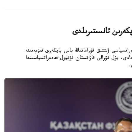
پكەرىن تانىستىرىلدى
 فۋتبول فەدەراتسياسى ۇلتتىق قۇرامانىڭ باس باپكەرى قىزمەتىنە
دى. بۇل تۋرالى قازاقستان فۋتبول فەدەراتسياسىندا
.