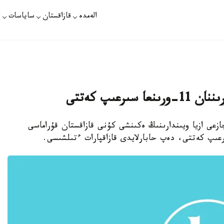
الەمدە
قازاقستان
ساياسات
ت
جازعى ازيا ويىندارىنىڭ ەكىنشى كۇنى قازاقستان قۇراماسى