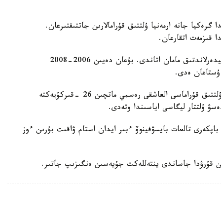
گرەكيا جانە ارمەنيا ۇلتتىق قۇرامالارىن جاتتىقتىرعان.
ا قىزمەت اتقارعان.
ول قازاقستان ۇلتتىق قۇراماسىن باسقارعان ەكىنشى نيدەرلاندتىق مامان اتاندى. بۇعان دەيىن 2006-2008
 ۇستاعان ەدى.
دجون ۆانت سحيپ جەتەكشىلىك ەتەتىن قازاقستان ۇلتتىق قۇراماسى العاشقى رەسمي ماتچىن 26 -قىركۇيەكتە
ەسۋ ۇلتتار ليگاسى اياسىندا وتەدى.
اپكەرى تالعات بايسۋفينوۆ ءبىر ايدان استام ۋاقىت بۇرىن ءوز
ن قۇرۋدا جاساندى ينتەللەكت جۇيەسىن ەنگىزىپ جاتىر.