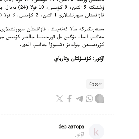
ەكىنش
ۇشتىكتە 5 التىن
قازاقستان سپورتشىلارى 1 التىن، 2 كۇمىس، 3 قولا (6) مەدالمەن 11- ورىندا كەلەدى.
جەڭىپ السا، بۇگىن ەل قورجىنىنا جالعىز كۇمىس جۇلد
كۇرەسىنەن جۇلدىز ەشىموۆا جەڭىپ الدى.
اۆتور: كۇنسۇلتان وتارباي
سپورت
без автора
اۆتور