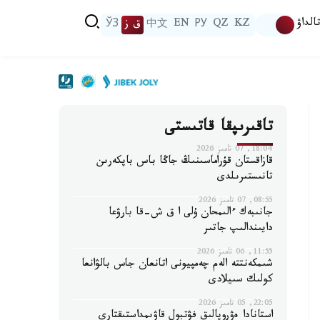
الداۋ
KZ
QZ
РУ
EN
中文
ق ز
ЎЗ
تاقىرىپقا قاتىستى
18:04, 07 تامىز 2026
قازاقستان قۇراماسىنىڭ جاڭا باس باپكەرىن
تانىستىرىلدى
08:55, 07 تامىز 2026
جانىبەك ءالىمحان ۇلى ا ق ش-قا بارۋعا
دايىندالىپ جاتىر
11:55, 06 تامىز 2026
شىمكەنتتە الەم چەمپيونى اتانعان جاس بالۋانعا
كولىك سىيلادى
22:05, 05 تامىز 2026
استانادا ەۋروپالىق فۋتبول قاۋىمداستىقتارى