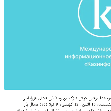
ى بويىنشا بۇگىن كوش تىزگىنىن ۇستاعان قىتاي قۇراماسى
قارسىلاستارىنان وق بويى وزىپ كەتكەن. ولاردىڭ ەنشىسىندە 15 التىن، 12 كۇمىس، 9 قولا (36) مەدال بار.