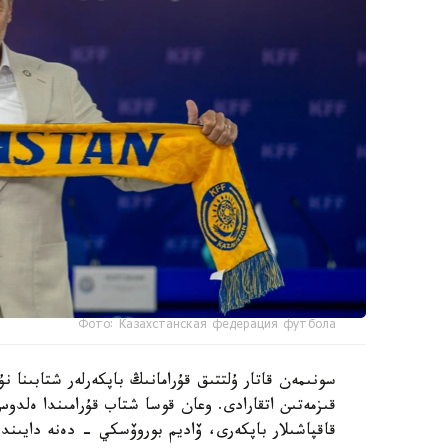
Фото: Казахстанская федерация футбола
سونىمەن قاتار ۇلتتىق قۇرامانىڭ باپكەرلەر شتابىنا
قىزمەتىن اتقارادى. وعان قوسا شتاب قۇرامىندا ەل
قاقپاشىلار باپكەرى، ۆاديم بوروۆسكي - دەنە دايىند