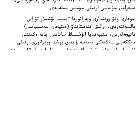
بەرۋ ۇيىمدارى «جوعارى ءبىلىمنىڭ ءبىرىڭعاي پلاتفورماسى»
سيفرلىق جۇيەسى ارقىلى جۇمىس ىستەيدى.
جوعارى وقۋ ورىندارى وپەراتورعا ءبىلىم الۋشىلار تۋرالى
مالىمەتتەردى، ارالىق اتتەستاتتاۋ (ەمتيحان سەسسياسى)
ناتيجەلەرىن، ستيپەنديا الۋشىنىڭ ساناتىن جانە ەكىنشى
دەڭگەيلى بانكتەگى نەمەسە ۇلتتىق پوشتا وپەراتورى ارقىلى
اشىلعان اعىمداعى شوتىنىڭ دەرەكتەرىن ءار ايدىڭ 12-سىنەن
كەشىكتىرمەي جىبەرۋى ءتيىس.
ەگەر ايدىڭ 12- ءسى دەمالىس كۇنىنە سايكەس كەلسە، قۇجات
تاپسىرۋ مەرزىمى ودان كەيىنگى العاشقى جۇمىس كۇنىنە
اۋىستىرىلادى.
وپەراتور جوعارى وقۋ ورىندارىنان كەلىپ تۇسكەن مالىمەتتەردى
بەس جۇمىس كۇنى ىشىندە قاراپ، عىلىم جانە جوعارى ءبىلىم
سالاسىنداعى ۋاكىلەتتى ورگانعا جانە ءتيىستى سالانىڭ وزگە دە
ۋاكىلەتتى ورگاندارىنا قارجىلاندىرۋعا ءوتىنىم جىبەرەدى.
ءوز كەزەگىندە، ۋاكىلەتتى ورگاندار ءوتىنىم تۇسكەن كۇننەن
باستاپ ءۇش جۇمىس كۇنى ىشىندە ستيپەنديا الۋشىلاردىڭ