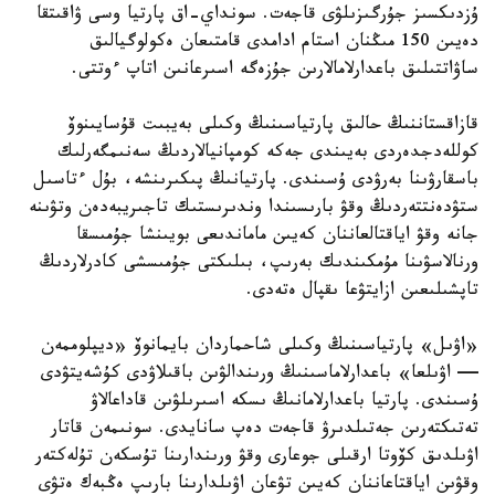
ۇزدىكسىز جۇرگىزىلۋى قاجەت. سونداي-اق پارتيا وسى ۋاقىتقا
دەيىن 150 مىڭنان استام ادامدى قامتىعان ەكولوگيالىق
ساۋاتتىلىق باعدارلامالارىن جۇزەگە اسىرعانىن اتاپ ءوتتى.
قازاقستاننىڭ حالىق پارتياسىنىڭ وكىلى بەيبىت قۇسايىنوۆ
كوللەدجدەردى بەيىندى جەكە كومپانيالاردىڭ سەنىمگەرلىك
باسقارۋىنا بەرۋدى ۇسىندى. پارتيانىڭ پىكىرىنشە، بۇل ءتاسىل
ستۋدەنتتەردىڭ وقۋ بارىسىندا وندىرىستىك تاجىريبەدەن وتۋىنە
جانە وقۋ اياقتالعاننان كەيىن ماماندىعى بويىنشا جۇمىسقا
ورنالاسۋىنا مۇمكىندىك بەرىپ، بىلىكتى جۇمىسشى كادرلاردىڭ
تاپشىلىعىن ازايتۋعا ىقپال ەتەدى.
«اۋىل» پارتياسىنىڭ وكىلى شاحماردان بايمانوۆ «ديپلوممەن
— اۋىلعا» باعدارلاماسىنىڭ ورىندالۋىن باقىلاۋدى كۇشەيتۋدى
ۇسىندى. پارتيا باعدارلامانىڭ ىسكە اسىرىلۋىن قاداعالاۋ
تەتىكتەرىن جەتىلدىرۋ قاجەت دەپ سانايدى. سونىمەن قاتار
اۋىلدىق كۆوتا ارقىلى جوعارى وقۋ ورىندارىنا تۇسكەن تۇلەكتەر
وقۋىن اياقتاعاننان كەيىن تۋعان اۋىلدارىنا بارىپ ەڭبەك ەتۋى