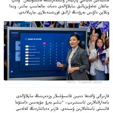
قاتىساتىن ساياسي پارتيالار وكىلدەرىنىڭ قاتىسۋىمەن ءوتىپ
جاتقان تەلەۆيزيالىق سايلاۋالدى دەبات جالعاسىپ جاتىر. وندا
ونلاين داۋىس بەرۋدىڭ ارالىق قورىتىندىلارى جاريالاندى.
Фото: "Седьмой канал"
قازىرگى ۋاقىتقا دەيىن قاتىسۋشىلار وزدەرىنىڭ سايلاۋالدى
باعدارلامالارىن تانىستىرىپ، ءبىلىم بەرۋ جۇيەسىن دامىتۋعا
قاتىستى باستامالارىن ۇسىندى. قازىر دەباتتاردىڭ كەلەسى