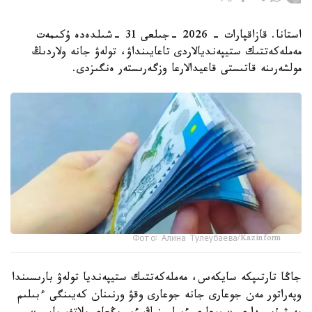
استانا. قازاقپارات - 2026 -جىلعى 31 -شىلدەدە ۇكىمەت
مەملەكەتتىك ستيپەنديالاردى تاعايىنداۋ، تولەۋ جانە ولاردىڭ
مولشەرىنە قاتىستى قاعيدالارعا وزگەرىستەر ەنگىزدى.
Фото: Алина Тулеубаева/Kazinform
جاڭا تارتىپكە سايكەس، مەملەكەتتىك ستيپەنديا تولەۋ بارىسىندا
وپەراتور مەن جوعارى جانە جوعارى وقۋ ورنىنان كەيىنگى ءبىلىم