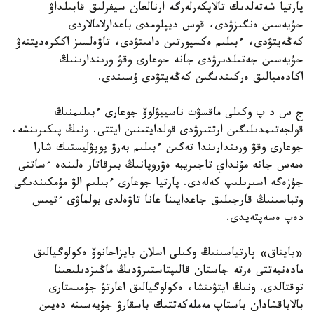
پارتيا شەتەلدىك تالاپكەرلەرگە ارنالعان سيفرلىق قابىلداۋ
جۇيەسىن ەنگىزۋدى، قوس ديپلومدى باعدارلامالاردى
كەڭەيتۋدى، ءبىلىم ەكسپورتىن دامىتۋدى، تاۋەلسىز اككرەديتتەۋ
جۇيەسىن جەتىلدىرۋدى جانە جوعارى وقۋ ورىندارىنىڭ
اكادەميالىق ەركىندىگىن كەڭەيتۋدى ۇسىندى.
ج س د پ وكىلى ماقسۋت ناسيبۋلوۆ جوعارى ءبىلىمنىڭ
قولجەتىمدىلىگىن ارتتىرۋدى قولدايتىنىن ايتتى. ونىڭ پىكىرىنشە،
جوعارى وقۋ ورىندارىندا تەگىن ءبىلىم بەرۋ پوپۋليستىك شارا
ەمەس جانە مۇنداي تاجىريبە ەۋروپانىڭ بىرقاتار ەلىندە ءساتتى
جۇزەگە اسىرىلىپ كەلەدى. پارتيا جوعارى ءبىلىم الۋ مۇمكىندىگى
وتباسىنىڭ قارجىلىق جاعدايىنا عانا تاۋەلدى بولماۋى ءتيىس
دەپ ەسەپتەيدى.
«بايتاق» پارتياسىنىڭ وكىلى اسلان بايزاحانوۆ ەكولوگيالىق
مادەنيەتتى ەرتە جاستان قالىپتاستىرۋدىڭ ماڭىزدىلىعىنا
توقتالدى. ونىڭ ايتۋىنشا، ەكولوگيالىق اعارتۋ جۇمىستارى
بالاباقشادان باستاپ مەملەكەتتىك باسقارۋ جۇيەسىنە دەيىن