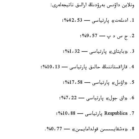
ونلاين داۋىس بەرۋدىڭ ارالىق ناتيجەلەرى:
1. ادىلەت» پارتياسى — 42،53%؛
2. ج س د پ — 9،57%؛
3. «بايتاق» پارتياسى — 1،32%؛
4. قازاقستاننىڭ حالىق پارتياسى — 10،13%؛
5. «اۋىل» پارتياسى — 17،58%؛
6. «اق جول» پارتياسى — 7،22%؛
7. Respublica پارتياسى — 10،88%؛
8. «ەشقايسىسىن قولدامايمىن» — 0،77%.