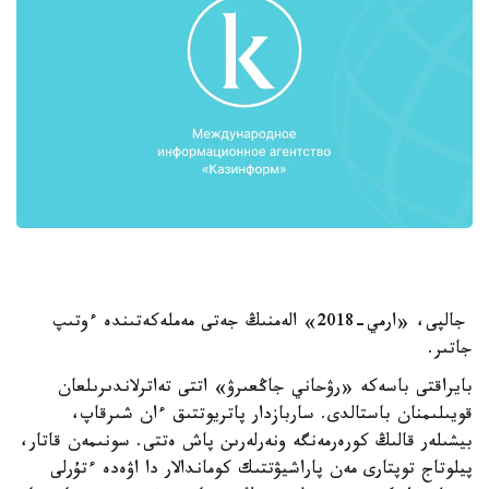
جالپى، «ارمي-2018» الەمنىڭ جەتى مەملەكەتىندە ءوتىپ
جاتىر.
بايراقتى باسەكە «رۋحاني جاڭعىرۋ» اتتى تەاترلاندىرىلعان
قويىلىمنان باستالدى. ساربازدار پاتريوتتىق ءان شىرقاپ،
بيشىلەر قالىڭ كورەرمەنگە ونەرلەرىن پاش ەتتى. سونىمەن قاتار،
پيلوتاج توپتارى مەن پاراشيۋتتىك كوماندالار دا اۋەدە ءتۇرلى