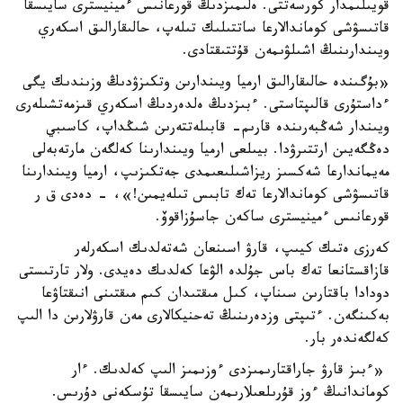
قويىلىمدار كورسەتتى. ەلىمىزدىڭ قورعانىس ءمينيسترى سايىسقا
قاتىسۋشى كوماندالارعا ساتتىلىك تىلەپ، حالىقارالىق اسكەري
ويىندارىنىڭ اشىلۋىمەن قۇتتىقتادى.
«بۇگىندە حالىقارالىق ارميا ويىندارىن وتكىزۋدىڭ وزىندىك يگى
ءداستۇرى قالىپتاستى. ءبىزدىڭ ەلدەردىڭ اسكەري قىزمەتشىلەرى
ويىندار شەڭبەرىندە قارىم- قابىلەتتەرىن شىڭداپ، كاسىبي
دەڭگەيىن ارتتىرۋدا. بيىلعى ارميا ويىندارىنا كەلگەن مارتەبەلى
مەيماندارعا شەكسىز ريزاشىلىعىمدى جەتكىزىپ، ارميا ويىندارىنا
قاتىسۋشى كوماندالارعا تەك تابىس تىلەيمىن!»، - دەدى ق ر
قورعانىس ءمينيسترى ساكەن جاسۇزاقوۆ.
كەرزى ەتىك كيىپ، قارۋ اسىنعان شەتەلدىك اسكەرلەر
قازاقستانعا تەك باس جۇلدە الۋعا كەلدىك دەيدى. ولار تارتىستى
دودادا باقتارىن سىناپ، كىل مىقتىدان كىم مىقتىنى انىقتاۋعا
بەكىنگەن. ءتىپتى وزدەرىنىڭ تەحنيكالارى مەن قارۋلارىن دا الىپ
كەلگەندەر بار.
«ءبىز قارۋ جاراقتارىمىزدى ءوزىمىز الىپ كەلدىك. ءار
كوماندانىڭ ءوز قۇرىلعىلارىمەن سايىسقا تۇسكەنى دۇرىس.