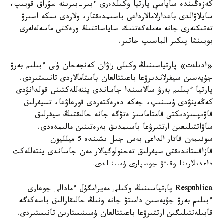
كەزەڭىندە ساياسي پارتيا وكىلدەرى ءبىر-بىرىنە سۇراق قويىپ،
سايلاۋالدى باعدارلامالارداعى باسىمدىقتار، ولاردى ىسكە اسىرۋ
تەتىكتەرى جانە مەملەكەتتىك ساياساتتىڭ وزەكتى ماسەلەلەرى
بويىنشا پىكىر الماسىپ جاتىر.
«ادىلەت» پارتياسىنىڭ وكىلى راۋان كەنجەحان ۇلى ءبىلىم بەرۋ
جۇيەسىن سيفرلاندىرۋعا باعىتتالعان باستامالاردى تانىستىردى.
پارتيا ءبىلىم بەرۋ سالاسىندا جاساندى ينتەللەكتىنى قولدانۋدى
كەڭەيتۋدى ۇسىنىپ، جەكە دەرەكتەردى قورعاۋعا، تسيفرلىق
قاۋىپسىزدىكتى قامتاماسىز ەتۋگە جانە حالىقتىڭ سيفرلىق
ساۋاتتىلىعىن ارتتىرۋعا باسىمدىق بەرەتىنىن مالىمدەدى.
سونىمەن قاتار الداعى بەس جىل ىشىندە 5 ميلليون
قازاقستاندىقتى سيفرلىق تەحنولوگيالار مەن جاساندى ينتەللەكت
داعدىلارىنا وقىتۋ جوسپارى ۇسىنىلدى.
Respublica پارتياسىنىڭ وكىلى مەيرامگۇل ءمادالى جوعارى
ءبىلىم بەرۋ جۇيەسىن دامىتۋ جانە ونىڭ حالىقارالىق باسەكەگە
قابىلەتتىلىگىن ارتتىرۋعا باعىتتالعان ۇسىنىستارىن تانىستىردى.