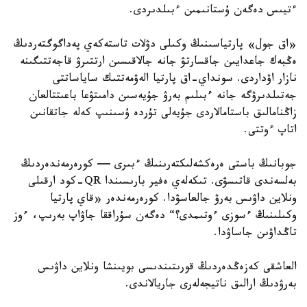
ءتيىس دەگەن ۇستانىمىن ءبىلدىردى.
«اق جول» پارتياسىنىڭ وكىلى دۋلات تاستەكەي پەداگوگتەردىڭ
ەڭبەك جاعدايىن جاقسارتۋ جانە جالاقىسىن ارتتىرۋ قاجەتتىگىنە
نازار اۋداردى. سونداي-اق پارتيا الەۋمەتتىك ساياساتتى
جەتىلدىرۋگە جانە ءبىلىم بەرۋ جۇيەسىن دامىتۋعا باعىتتالعان
زاڭنامالىق باستامالاردى جۇيەلى تۇردە ۇسىنىپ كەلە جاتقانىن
اتاپ ءوتتى.
جوبانىڭ باستى ەرەكشەلىكتەرىنىڭ ءبىرى — كورەرمەندەردىڭ
بەلسەندى قاتىسۋى. تىكەلەي ەفير بارىسىندا QR-كود ارقىلى
ونلاين داۋىس بەرۋ جالعاسۋدا. كورەرمەندەر «قاي پارتيا
وكىلىنىڭ ءسوزى ءوتىمدى؟“ دەگەن سۇراققا جاۋاپ بەرىپ، ءوز
تاڭداۋىن جاساۋدا.
العاشقى كەزەڭدەردىڭ قورىتىندىسى بويىنشا ونلاين داۋىس
بەرۋدىڭ ارالىق ناتيجەلەرى جاريالاندى.