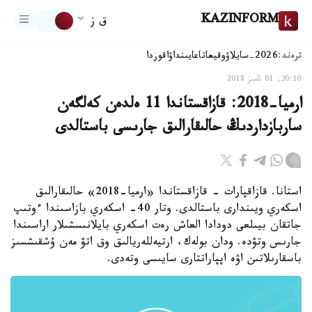
KAZINFORM
ق ز
ترەند:
2026-سايلاۋ
وقيعا
تاعايىنداۋ
اقوردا
20:10, 01 تامىز 2018
ارميا-2018: قازاقستاندا 11 ەلدەن كەلگەن
ساربازداردىڭ حالىقارالىق جارىسى باستالدى
استانا. قازاقپارات - قازاقستاندا «ارميا-2018» حالىقارالىق
اسكەري ويىندارى باستالدى. وتار 40- اسكەري بازاسىندا ءوتىپ
جاتقان بيىلعى دودادا العاش رەت اسكەري بايلانىسشىلار اراسىندا
جارىس وتۋدە. ودان بولەك، ارتيەللەريالىق وق اتۋ مەن ۇشقىشسىز
باسقارىلاتىن اۋە اپپاراتتارى سايىسى وتەدى.