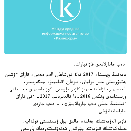
دەپ حابارلايدى قازاقپارات.
«مەنىڭ ويىمشا، 2017 تەك قورشاعان الەم ەمەس، قازاق ءۇشىن
بەتبۇرىستى جىل بولماق. سوعان اقىلىمىز، جىگەرىمىز،
نامىسىمىز، ازاماتتىعىمىز ءازىر تۇرسىن. ءوز باسىم ف ب- داعى
ورىسشامدى وتكەن 2016-دا قالدىردىم. 2017- ءنى قازاق
ءتىلىنىڭ جىلى دەپ جاريالايىق»، - دەپ جازدى
ساياساتتانۋشى.
قازىر الەۋمەتتىك جەلىدە حالىق بۇل ۇسىنىستى قولداپ،
مەملەكەتتىك قىزمەتتە جۇرگەن شەنەۋنىكتەردىڭ بارلىعى