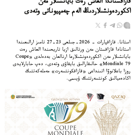
قازاقستاندا العاش رەت بايانشىلار مەن
اككوردەونشىلاردىڭ الەم چەمپيوناتى وتەدى
استانا. قازاقپارات - 2026-جىلعى 23-27 تامىز ارالىعىندا
استانادا قازاقستان مەن ورتالىق ازيا تاريحىندا العاش رەت
بايانشىلار مەن اككوردەونشىلارعا ارنالعان بەدەلدى «Coupe
Mondiale 79» حالىقارالىق بايقاۋى وتەدى، دەپ حابارلايدى
روزا باعلانوۆا اتىنداعى «قازاقكونتسەرت» مەملەكەتتىك
اكادەميالىق كونتسەرتتىك ۇيىمى.