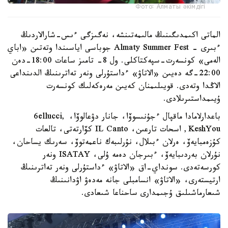
Фото: Алматы әкімдігі
الماتى اكىمدىگىنىڭ مالىمەتىنشە، نەگىزگى ءىس-شارالاردىڭ
ءبىرى - Almaty Summer Fest جوباسى اياسىندا وتەتىن «اباي
الەمى» كونسەرت-سپەكتاكلى. ول 8- تامىز ساعات 18:00-دەن
22:00-گە دەيىن «الاتاۋ» ءداستۇرلى ونەر تەاترىنىڭ الدىنداعى
الاڭدا وتەدى. قويىلىمنان كەيىن مەرەكەلىك كونسەرت
ۇيىمداستىرىلادى.
باعدارلامادا ماقپال ءجۇنىسوۆا، جانار دۋعالوۆا، 6ellucci,
KeshYou, اسحات تارعىن، IL Canto كۆارتەتى، تالعات
كۇزەمبايەۆ، ەرلان ءبىلال، نۇرلىبەك ناعمەتوۆ، سەرىك يساحان،
نۇرلان بەردىبايەۆ، ءبىرجان دەمە ۇلى، ISATAY ونەر
كورسەتەدى. سونداي-اق «الاتاۋ» ءداستۇرلى ونەر تەاترىنىڭ
ارتيستەرى، «الاتاۋ» انسامبلى جانە مەدەۋ اۋدانىنىڭ
شىعارماشىلىق ۇجىمدارى ساحناعا شىعادى.