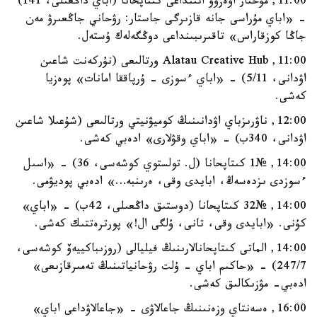
11:00, مۇحتار اۋەزوۆ اتىنداعى كىتاپحانا (اباي داڭعىلى، 141)
- «اباي مۇراسى جانە قازىرگى جاستار: رۋحاني جاڭعىرۋ مەن
جاڭا كوزقاراس» تاقىرىبىنداعى دوڭگەلەك ۇستەل.
11:00, Alatau Creative Hub ورتالىعى (نۇركەنت شاعىن
اۋدانى، 5/11) - «اباي ءسوزى - ۇرپاققا امانات» پوەزيا
كەشى.
12:00, ناۋرىزباي اۋدانىنىڭ كوميۋنيتي ورتالىعى (شۇعىلا شاعىن
اۋدانى، 340ب) - «اباي وقۋلارى» ادەبي كەشى.
14:00, №1 كىتاپحانا (ل. تولستوي كوشەسى، 36) - «اسىل
ءسوزدى ىزدەسەڭ، ابايدى وقى، ەرىنبە…» ادەبي پوديۋمى.
14:00, №32 كىتاپحانا (دوستىق داڭعىلى، 42ب) - «اباي»
كۇنى. «ابايدى وقى، تانى، ۇلگى ال!» پورترەتتىك كەشى.
14:00, الماتى كىتاپحانالارىنىڭ فيليالى (روزىباكييەۆ كوشەسى،
247/7) - «حاكىم اباي - ۇلت رۋحانياتىنىڭ تەمىرقازىعى»
ادەبي- مۋزىكالىق كەشى.
16:00, ەسەنتاي وزەنىنىڭ جاعالاۋى - «جاعالاۋداعى اباي»