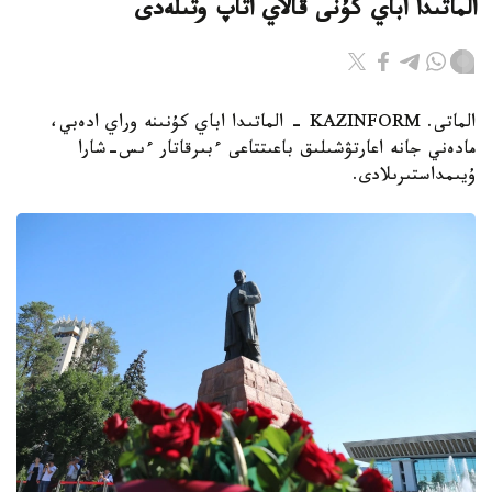
الماتىدا اباي كۇنى قالاي اتاپ وتىلەدى
الماتى. KAZINFORM - الماتىدا اباي كۇنىنە وراي ادەبي،
مادەني جانە اعارتۋشىلىق باعىتتاعى ءبىرقاتار ءىس-شارا
ۇيىمداستىرىلادى.