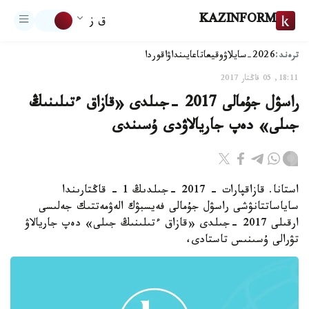
KAZINFORM
ق ز
ترەند:
2026-سايلاۋ
وقيعا
تاعايىنداۋ
اقوردا
18:11, 05 قاڭتار 2017
راسۋل جۇمالى 2017 -جىلدى «قازاق ءتىلىنىڭ
جىلى» دەپ جاريالاۋدى ۇسىندى
استانا. قازاقپارات - 2017 -جىلدىڭ 1 - قاڭتارىندا
ساياساتتانۋشى راسۋل جۇمالى فەيسبۋك الەۋمەتتىك جەلىسى
ارقىلى 2017 -جىلدى «قازاق ءتىلىنىڭ جىلى» دەپ جاريالاۋ
تۋرالى ۇسىنىس تاستادى،