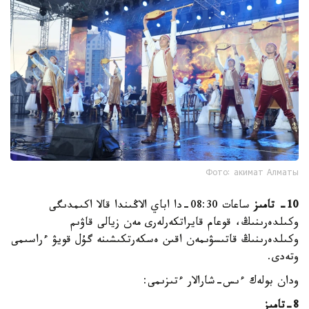
Фото: акимат Алматы
10- تامىز
ساعات 08:30-دا اباي الاڭىندا قالا اكىمدىگى
وكىلدەرىنىڭ، قوعام قايراتكەرلەرى مەن زيالى قاۋىم
وكىلدەرىنىڭ قاتىسۋىمەن اقىن ەسكەرتكىشىنە گۇل قويۋ ءراسىمى
وتەدى.
ودان بولەك ءىس-شارالار ءتىزىمى:
8-تامىز