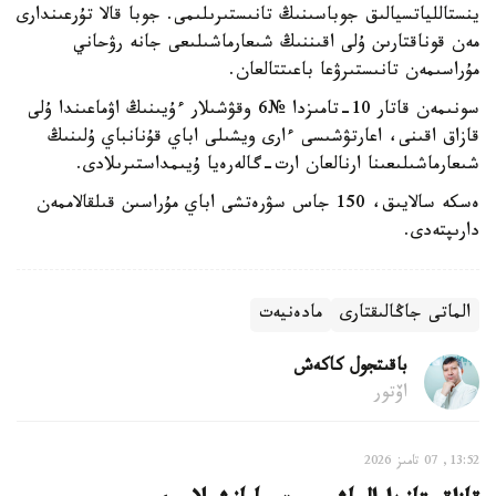
ينستاللياتسيالىق جوباسىنىڭ تانىستىرىلىمى. جوبا قالا تۇرعىندارى
مەن قوناقتارىن ۇلى اقىننىڭ شىعارماشىلىعى جانە رۋحاني
مۇراسىمەن تانىستىرۋعا باعىتتالعان.
سونىمەن قاتار 10-تامىزدا №6 وقۋشىلار ءۇيىنىڭ اۋماعىندا ۇلى
قازاق اقىنى، اعارتۋشىسى ءارى ويشىلى اباي قۇنانباي ۇلىنىڭ
شىعارماشىلىعىنا ارنالعان ارت-گالەرەيا ۇيىمداستىرىلادى.
ەسكە سالايىق، 150 جاس سۋرەتشى اباي مۇراسىن قىلقالاممەن
دارىپتەدى.
الماتى جاڭالىقتارى
مادەنيەت
باقىتجول كاكەش
اۆتور
13:52, 07 تامىز 2026