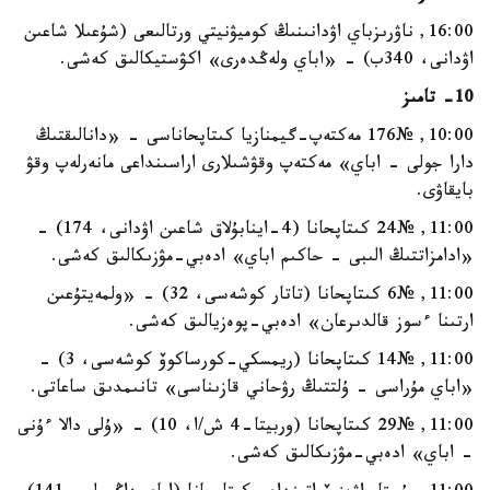
16:00, ناۋرىزباي اۋدانىنىڭ كوميۋنيتي ورتالىعى (شۇعىلا شاعىن
اۋدانى، 340ب) - «اباي ولەڭدەرى» اكۋستيكالىق كەشى.
10- تامىز
10:00, №176 مەكتەپ-گيمنازيا كىتاپحاناسى - «دانالىقتىڭ
دارا جولى - اباي» مەكتەپ وقۋشىلارى اراسىنداعى مانەرلەپ وقۋ
بايقاۋى.
11:00, №24 كىتاپحانا (4-اينابۇلاق شاعىن اۋدانى، 174) -
«ادامزاتتىڭ الىبى - حاكىم اباي» ادەبي-مۋزىكالىق كەشى.
11:00, №6 كىتاپحانا (تاتار كوشەسى، 32) - «ولمەيتۇعىن
ارتىنا ءسوز قالدىرعان» ادەبي-پوەزيالىق كەشى.
11:00, №14 كىتاپحانا (ريمسكي-كورساكوۆ كوشەسى، 3) -
«اباي مۇراسى - ۇلتتىڭ رۋحاني قازىناسى» تانىمدىق ساعاتى.
11:00, №29 كىتاپحانا (وربيتا-4 ش/ا، 10) - «ۇلى دالا ءۇنى
- اباي» ادەبي-مۋزىكالىق كەشى.