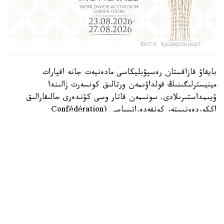
Фото: Қазақконцерт
بايقاۋ قازاقستان رەسپۋبليكاسى مادەنيەت جانە اقپارات
مينيسترلىگىنىڭ قولداۋىمەن ورتالىق كونسەرت زالىندا
ۇيىمداستىرىلادى. سونىمەن قاتار وسى كۇندەرى حالىقارالىق
اككوردەونيستەر كونفەدەراتسياسى (Confédération
Internationale des Accordéonistes, CIA) دەلەگاتتارىنىڭ
156-كونگرەسى وتەدى.
«Coupe Mondiale» - بايان جانە اككوردەون ونەرى
سالاسىنداعى الەمدەگى ەڭ بەدەلدى ءارى كونە حالىقارالىق
بايقاۋلاردىڭ ءبىرى. العاش رەت 1938-جىلى ۇيىمداستىرىلعان
بۇل دودا بۇگىندە الەمنىڭ تۇكپىر-تۇكپىرىنەن كەلگەن ۇزدىك
ورىنداۋشىلاردىڭ باسىن قوساتىن كاسىبي الاڭعا اينالعان.
بايقاۋعا حالىقارالىق دەڭگەيدەگى مۋزىكانتتار مەن مادەنيەت