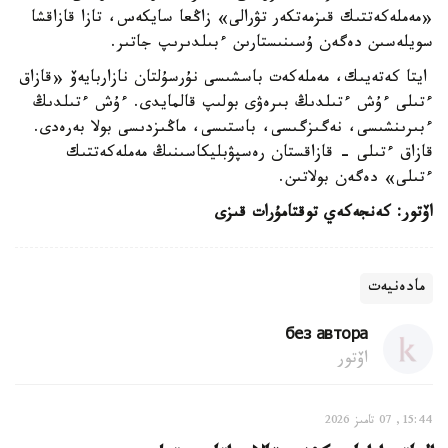
«مەملەكەتتىك قىزمەتكەر تۋرالى» زاڭعا سايكەس، تازا قازاقشا
سويلەسىن دەگەن ۇسىنىستارىن ءبىلدىرىپ جاتىر.
ايتا كەتەيىك، مەملەكەت باسشىسى نۇرسۇلتان نازاربايەۆ «قازاق
ءتىلى ءۇش ءتىلدىڭ بىرەۋى بولىپ قالمايدى. ءۇش ءتىلدىڭ
ءبىرىنشىسى، نەگىزگىسى، باستىسى، ماڭىزدىسى بولا بەرەدى.
قازاق ءتىلى - قازاقستان رەسپۋبليكاسىنىڭ مەملەكەتتىك
ءتىلى» دەگەن بولاتىن.
اۆتور: كەنجەكەي توقتامۇرات قىزى
مادەنيەت
без автора
اۆتور
15:44, 07 تامىز 2026