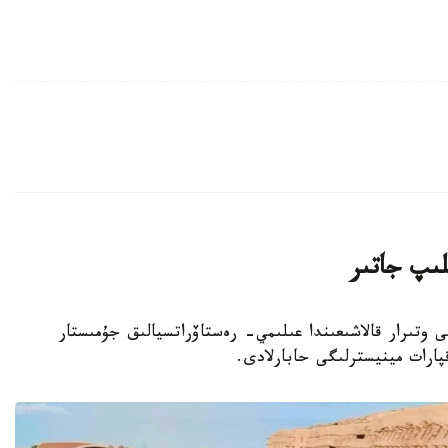
لىپ جاتىر
وبلىسىنداعى وتىرار قالاشىعىندا عىلىمي- رەستاۆراتسيالىق جۇمىستار
پارات مينيسترلىگى حابارلادى.