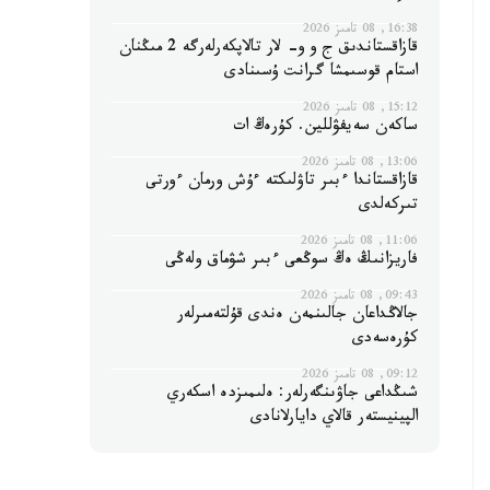
16:38, 08 تامىز 2026
قازاقستاندىق ج و و- لار تالاپكەرلەرگە 2 مىڭنان
استام قوسىمشا گرانت ۇسىنادى
15:12, 08 تامىز 2026
ساكەن سەيفۋللين. كۇرەڭ ات
13:06, 08 تامىز 2026
قازاقستاندا ءبىر تاۋلىكتە ءۇش ورمان ءورتى
تىركەلدى
11:06, 08 تامىز 2026
فاريزانىڭ ەڭ سوڭعى ءبىر شۋماق ولەڭى
09:43, 08 تامىز 2026
جالاڭداعان جالىنمەن ەندى قۇلتەمىرلەر
كۇرەسەدى
09:12, 08 تامىز 2026
شىڭداعى جاۋىنگەرلەر: ەلىمىزدە اسكەري
الپينيستەر قالاي دايارلانادى