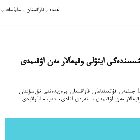
الەمدە
قازاقستان
ساياسات
ت
20-جىلدىڭ ەنشىسىندەگى ايتۋلى وقيعالار مەن اۋقىمدى
ڭا جىلمەن قۇتتىقتاعان قازاقستان پرەزيدەنتى نۇرسۇلتان
ايتۋلى وقيعالار مەن اۋقىمدى ىستەردى اتادى، دەپ حابارلايدى