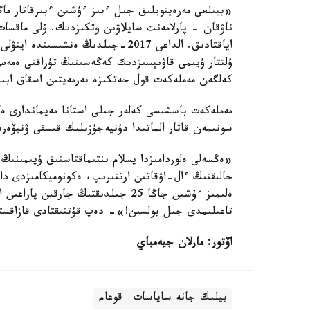
«بيىلعى مەرەيتويلىق جىل ءبىز ءۇشىن ءبىرقاتار ماڭ
ناۋقان - پارلامەنت سايلاۋىن وتكىزدىك. ۇلى ماقسا
اياقتادىق. الداعى 2017-جىلدىڭ ەنشى
ۇلتتار ۇيىمى قاۋىپسىزدىك كەڭەسىنىڭ تۇراقتى ەمەس
كەلگەن مەملەكەت قول جەتكىزە بەرمەيتىن اسقاق اب
سونىمەن قاتار الماتىدا دۇنيەجۇزىلىك قىسقى ۋنيۆەرس
«ەڭسەلى ەلوردامىزدا يسلام ىنتىماقتاستىق ۇيىمىنىڭ 
حالىقتىڭ ءال-اۋقاتىن ارتتىرىپ، ەكونوميكامىزدى دامى
ەلىمىز ءۇشىن جاڭا 25 جىلدىقتىڭ جارق
تاعىلىمدى جىل بولسىن!»- دەپ قۇتتىقتادى قازاقستان
اۆتور: مارلان جيەمباي
بيلىك جانە ساياسات
قوعام