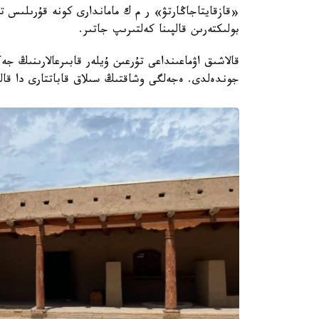
«قازقايتاجاڭارتۋ» ر م ك ماماندارى كونە قۇرىلىس ت
بولىكتەرىن قالپىنا كەلتىرىپ جاتىر.
قالاشىق اۋماعىنداعى تۇرعىن ۇيلەر قابىرعالارىنىڭ ج
جوندەلدى. ەجەلگى وشاقتىڭ سىلاق قاباتتارى دا قالپ