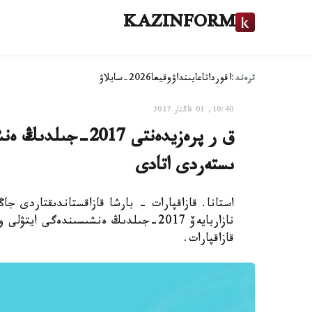
KAZINFORM
ترەند:
اقوردا
تاعايىنداۋ
وقيعا
2026-سايلاۋ
10:40, 01 قاڭتار 2017
ق ر پرەزيدەنتى 17
ىستەردى اتادى
استانا. قازاقپارات - بارشا قازاقستاندىقتاردى جا
نازاربايەۆ 2017-جىلدىڭ ەنشىسىندەگى 
قازاقپارات.