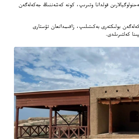
ەحنولوگيالارىن قولدانا وتىرىپ، كونە كەشەننىڭ جەكەلەگەن
ەكەلەگەن بولىكتەرى بەكىتىلىپ، زاقىمدانعان تۇستارى
ىنا كەلتىرىلدى.