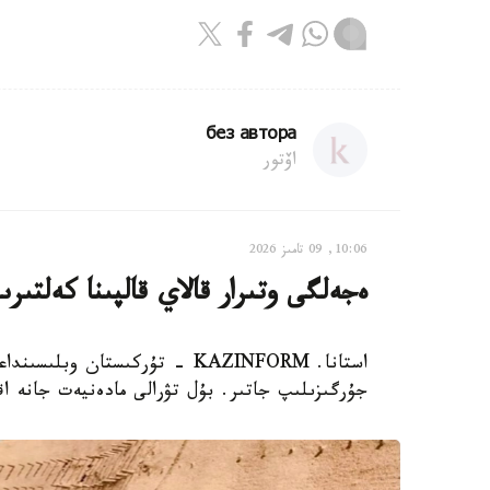
без автора
اۆتور
10:06, 09 تامىز 2026
ەجەلگى وتىرار قالاي قالپىنا كەلتىرى
استانا. KAZINFORM - تۇركىستان 
جۇرگىزىلىپ جاتىر. بۇل تۋرالى مادەنيەت جانە اق