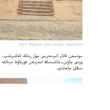
Фото: Мәдениет және ақпарат министрлігі
سونىمەن قاتار كىرەبەرىس جول رەتكە كەلتىرىلىپ، بۇ
وردى جاۋىن-شاشىننىڭ اسەرىنەن قورعاۋعا ەرەكشە كو
سىلاق جاعىلدى.