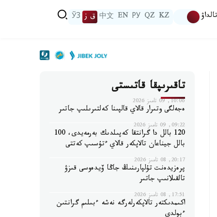
الداۋ
KZ
QZ
РУ
EN
中文
ق ز
ЎЗ
تاقىرىپقا قاتىستى
10:06, 09 تامىز 2026
ەجەلگى وتىرار قالاي قالپىنا كەلتىرىلىپ جاتىر
09:22, 09 تامىز 2026
120 بالل دا گرانتقا كەپىلدىك بەرمەيدى، 100
بالل جيناعان تالاپكەر قالاي ءتۇسىپ كەتتى
20:17, 08 تامىز 2026
پرەزيدەنت تۇلپارىنىڭ جاڭا ۆيدەوسى قىزۋ
تالقىلانىپ جاتىر
17:51, 08 تامىز 2026
اكىمدىكتەر تالاپكەرلەرگە نەشە ءبىلىم گرانتىن
ءبولدى