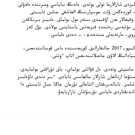
ىزدى شارالارعا تولى بولدى. ەلدىڭ ساياسي ومىرىندە ەلەۋلى
ت كوزدەگەن ۇلت جوسپارىنىڭ العاشقى جىلىن تابىستى
سىندە ايتۋلى وقيعالار مەن اۋقىمدى ىستەر مول بولماق. ەلىمىز بىرىككەن
 مۇشەسى رەتىندە قىزمەتىن باستايتىن بولادى. بۇل كەز
ىروي، مارتەبەلى مىندەت»، - دەدى ەلباسى.
مەملەكەت باسشىسى كەلەر جىلى استانا مەيماندارى ەكسپو-2017 حالىقارالىق كورمەسىندە باس قوساتىندىعىن،
يادانىڭ الاۋى جاعىلاتىندىعىن اتاپ ءوتتى.
سامميتى وتەدى. ەل قۋاتتى بولماي، باق تۇراقتى بولمايدى.
تۋعا ارنالعان شارالار جالعاسىن تابادى. ءبىز ەندى تاۋەلسىز
ىن پاراعىن اشامىز. تابالدىرىقتان اتتاعالى تۇرعان جاڭا جىل تابىستى دا
دىقتاردى ەلباسى نۇرسۇلتان نازاربايەۆ.