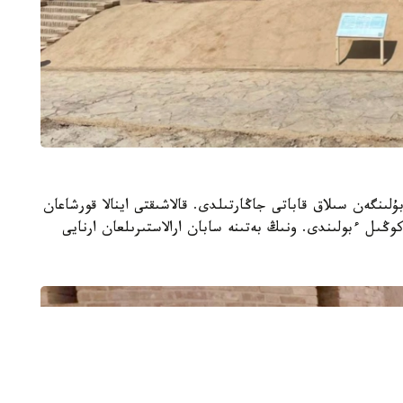
لىنگەن سىلاق قاباتى جاڭارتىلدى. قالاشىقتى اينالا قورشاعان
ڭىل ءبولىندى. ونىڭ بەتىنە سابان ارالاستىرىلعان ارنايى