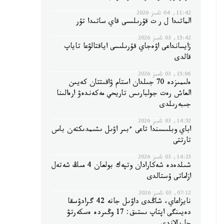
11:42, 04 تامىز 2026
الماتىدا ل ر ت قۇرىلىسى قاي ساتىدا تۇر
15:42, 03 تامىز 2026
زايسانداعى اۋەجاي قۇرىلىسى اياقتالۋعا تاياپ
قالدى
15:06, 03 تامىز 2026
ەلىمىزدە 70 جىلدان استام ۋاقىتتان كەيىن
العاش رەت جولبارىس تاريحي مەكەندەۋ ارەالىنا
جىبەرىلدى
14:52, 03 تامىز 2026
اباي وبلىسىندا تاعى ءبىر اۋىل ىشىمدىكتەن باس
تارتتى
14:23, 03 تامىز 2026
شىلدەدە شەكارادان وتپەك بولعان 4 مىڭ شەتەل
ازاماتى ۇستالدى
07:12, 03 تامىز 2026
نايزاعاي، شاڭدى داۋىل جانە 42 گرادۋسقا
دەيىنگى اپتاپ ىستىق: 17 وڭىردە ەسكەرتۋ