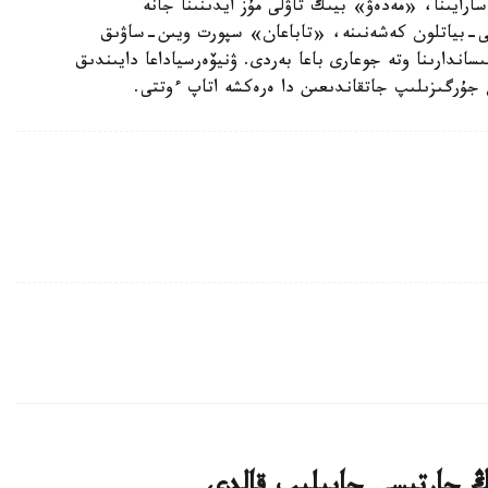
سارايىنا، «مەدەۋ» بيىك تاۋلى مۇز ايدىنىنا جانە
ى-بياتلون كەشەنىنە، «تاباعان» سپورت ويىن-ساۋىق
ساندارىنا وتە جوعارى باعا بەردى. ۋنيۆەرسياداعا دايىندىق