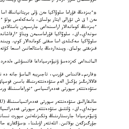
گروسسمان مىرزا ەرلەر اراسىنداعى حوككەي ويىندارى
«ءبىزدىڭ قۇراما سلوۆاكيا مەن ۇلى بريتانيانىڭ اسا 
مەن ا ق ش تۋرالى ايتار بولساق، باسەكەلەس بولۋ ءب
ءبىزدىڭ كوماندالار اراسىنداعى جارىسپەن باستالادى 
سونداي-اق، سلوۆاكيا قۇراماسىمەن ويناۋ ءارقاشاندا 
سلوۆاكيا سەكىلدى اسا مىقتى كوماندالار كوپ. ويىند
قىزىقتى بولماق. ويىنداردىڭ باستالعانىن اسىعا كۇت
الماتىداعى كەزدەسۋ ۋنيۆەرسياداعا قاتىسۋشى ەلدەرد
«قارىم-قاتىناس قۇرىپ، تاجىريبە الماسۋ جانە دە ن
قالالارىڭىز بۇكىل الەم ستۋدەنتتەرىنىڭ باسىن قوس
ستۋدەنتتەر سپورتى فەدەراتسياسى ءتوراعاسىنىڭ ورىنبا
جۇرگىزگەن بولاتىن. اتلەتتەر اۋىلىنا، «سۇڭقار» حال