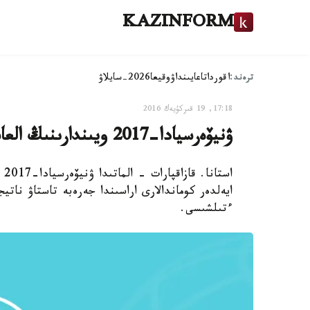
KAZINFORM
ترەند:
اقوردا
تاعايىنداۋ
وقيعا
2026-سايلاۋ
17:18, 19 قىركۇيەك 2016
ۋنيۆەرسيادا-2017 ويىندارىنىڭ العاشقى جەرەبە تارتۋ ءراسىمى ءوتتى
اس
ءتىلشىسى.