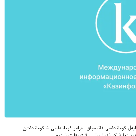
شايبالى حوككەي جارىستارىنا بارلىعى 12 ەر جانە 7 ايەل كومانداسى قاتىسپاق. ەرلەر كومانداسى 4 كوماندادان