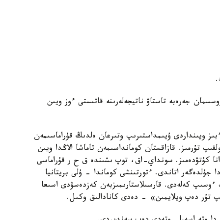
.
سسمان جەرەبە تاستاۋ ناتيجەلەرىنە قاتىستى ءوز ويىن
ءبىز ويىنداردى ۇيىمداستىرىپ وتىرعان ەلدىڭ قۇراماسىمەن
لقىپ تۇرمىز. قازاقستان كومانداسىمەن تاماشا الاڭدا ويىن
انا كۇتۋدەمىز. سونداي-اق، توپ ىشىندە ق ح ر قۇراماسى
ا جۇلدەگەر اتاندى. ءتورتىنشى كوماندا - ۇلى بريتانيا
 ءوسىپ كەلەدى. قارسىلاستارىمىزبەن كەزدەسۋدى اسىعا
ىپ تۇر دەپ ويلايمىن» - دەدى كانادالىق وكىل.