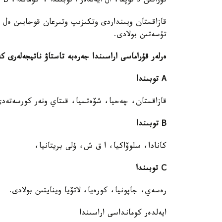
تۇراتىن 3 توپقا، ال ايەلدەر ا توبىندا 4 كوماندا، В توبىندا 3 كوماندا بولىپ 2 توپقا ءبولىندى.
تۇسەتىن بولادى.
ەرلەر قۇراماسى اراسىندا جەرەبە تاستاۋ ناتيجەلەرى 
А
توبىندا
قازاقستان، چەحيا، شۆەتسيا، قىتاي ونەر كورسەتەدى
В
توبىندا
كانادا، سلوۆاكيا، ا ق ش، ۇلى بريتانيا،
С
توبىندا
رەسەي، جاپونيا، كورەيا، لاتۆيا وينايتىن بولادى.
ايەلدەر كومانداسى اراسىندا