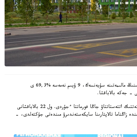
وبلىستىق ءبىلىم ساپاسىن قامتاماسىز ەتۋ دەپارتامەنتىنىڭ مالىمەتىنە سۇيەنسەك، 9 ۇيىم نەمەسە %69,3 ى
 - جەكە بالاباقشا.
- مامىر ايىنان باستاپ ءبىلىم بەرۋ ۇيىمدارىن مەملەكەتتىك اتتەستاتتاۋ جاڭا فورماتتا ءجۇردى. ول 22 بالاباقشانى
ىنە انىقتالعان كەمشىلىكتەردى 3 اي ىشىندە زاڭناما تالاپتارىنا سايكەستەندىرۋ مىندەتى جۇكتەلدى، -