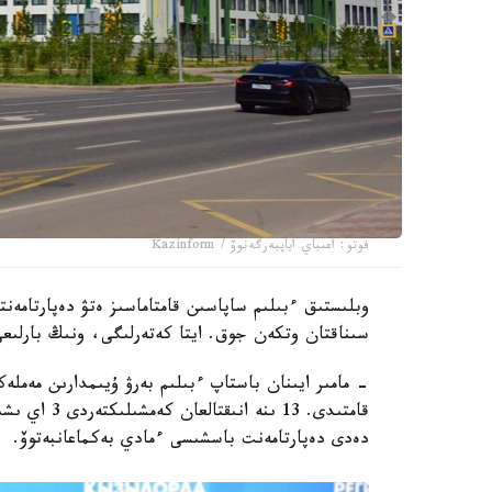
فوتو: اعىباي اياپبەرگەنوۆ / Kazinform
سىناقتان وتكەن جوق. ايتا كەتەرلىگى، ونىڭ بارلىعى
قامتىدى. 13 
دەدى دەپارتامەنت باسشىسى ءمادي بەكماعانبەتوۆ.