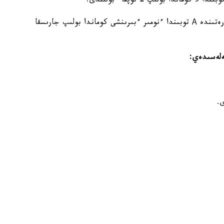
قازاقستان ويىنداردى وتكىزىپ وتىرعان قوجايىن ەل رەتىندە А توبىندا ءنومىر ءبىرىنشى كوماندا بولىپ جارىسقا
كەلەسىدەي:
.