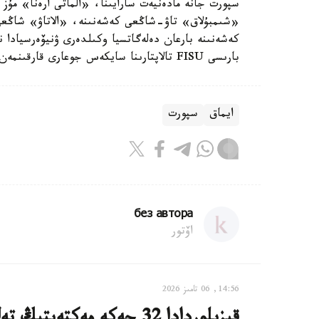
سپورت جانە مادەنيەت سارايىنا، «الماتى ارەنا» مۇز 
«شىمبۇلاق» تاۋ-شاڭعى كەشەنىنە، «الاتاۋ» شاڭع
كەشەنىنە بارعان دەلەگاتسيا وكىلدەرى ۋنيۆەرسيادا نى
بارىسى FISU تالاپتارىنا سايكەس جوعارى قارقىنمەن جۇرگىزىلىپ جاتقاندىعىن دا ەرەكشە اتاپ ءوتتى.
ايماق
سپورت
без автора
اۆتور
14:56, 06 تامىز 2026