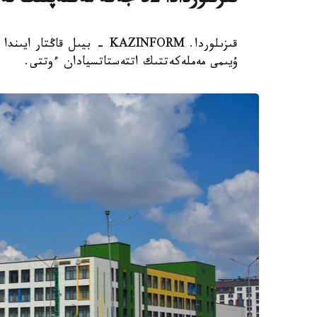
قىزىلوردادا 32 جەكە مەكتەپتىڭ تەڭ جارتىسى جابىلىپ قالدى
ۇيىمى مەملەكەتتىك اتتەستاتسيادان ءوتتى.