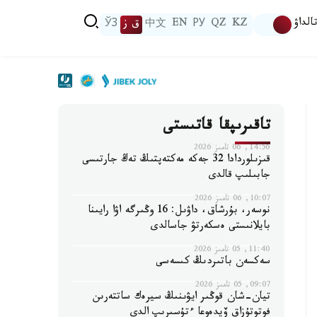
الداۋ
KZ
QZ
РУ
EN
中文
ق ز
ЎЗ
تاقىرىپقا قاتىستى
14:56, 06 تامىز 2026
قىزىلوردادا 32 جەكە مەكتەپتىڭ تەڭ جارتىسى
جابىلىپ قالدى
10:07, 06 تامىز 2026
نوسەر، بۇرشاق، داۋىل: 16 وڭىرگە اۋا رايىنا
بايلانىستى ەسكەرتۋ جاسالدى
11:40, 05 تامىز 2026
سەكسەن باتىردىڭ كىسەسى
09:07, 05 تامىز 2026
تيان-شان قوڭىر ايۋىنىڭ سيرەك ساتتەرىن
فوتوتۇزاق ۆيدەوعا ءتۇسىرىپ الدى