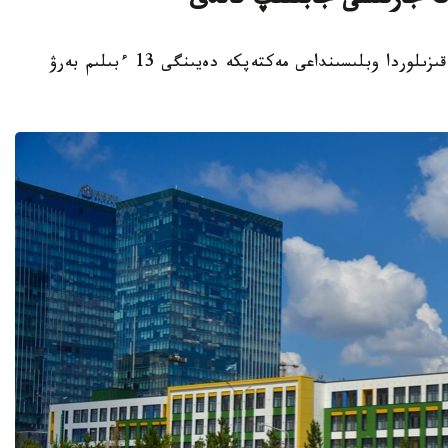
قىزىلوردا. KAZINFORM - بيىل قاڭتار ايىندا قىزىلوردا وبلىسىنداعى مەكتەپكە دەيىنگى 13 ءبىلىم بەرۋ