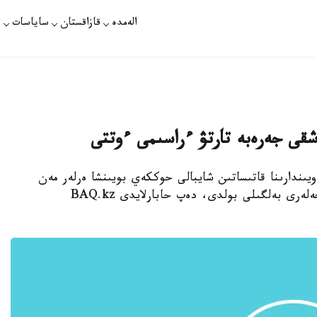
الەمدە
قازاقستان
ساياسات
ت
تانا. قازاقپارات - الماتىدا ۋنيۆەرسيادا-2017 ويىندارىنا قاتىساتىن شايبالى حوككەي بويىنشا ەرلەر مەن
ايەلدەر كوماندالارى اراسىندا جەرەبە تاستاۋ ناتيجەلەرى بەلگىلى بولدى، دەپ حابارلايدى BAQ.kz