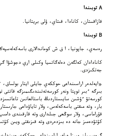
А
توبىندا
قازاقستان، كانادا، قىتاي، ۇلى بريتانيا.
В
توبىندا
رەسەي، جاپونيا، ا ق ش كوماندالارى باسەكەلەسپەك
كانادادان كەلگەن دەلەگاتسيا وكىلى اري دجوشۋا گرو
جەتكىزدى.
«ايەلدەر اراسىنداعى حوككەي جايلى ايتار بولساق، 
بىرگە ءبىر توپتا ونەر كورسەتەتىندىگىمىزگە قاتتى تو
كورسەتۋ ءۇشىن سايىستاردىڭ باستالعانىن تاعاتسىزد
بار، وتە مىقتى باسەكەلەس، ولار تاياۋداعى جارىستارد
قۇراماسى، ولار سوڭعى جىلدارى وتە قارقىندى دامىپ
كۇتۋدەمىز جانە دە بىزدەردى وتە قىزىقتى ويىن كۇت