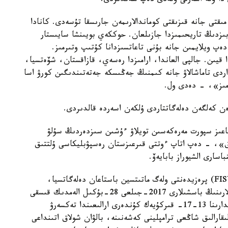
 دا وتە اسەرلى وتەدى دەپ سەندىردى.
مىقتى جانە قىزىقتى كوماندالارىمەن جارىسقا تۇسەدى. كانادا
ىزدىڭ تاريحىمىزدا جازىلعان. حوككەي بويىنشا سايىستار
دەپ ويلايمىن جانە بۇنى تاعاتسىزدانا كۇتىپ وتىرمىز.
قيىن. جالپى العاندا، ارامىزدا رەسەي، قازاقستان، شۆەتسيا،
اردى تاماشالاۋ جانە كىمنىڭ جەڭىسكە جەتەتىندىگىن كورۋ اسا
ەمىز»، - دەدى ول.
ەن كەلگەن دەلەگاتتاردى ۇلكەن اسەردە قالدىردى.
اعىز سپورت مەرەكەسىن تويلاۋ ءۇشىن سىزدەردىڭ سۇلۋ
پاق»، - دەپ اتاپ ءوتتى قىرعىزستان رەسپۋبليكاسى ۇلتتىق
سارى الشيوراز بابايەۆ.
حالىقارالىق ستۋدەنتتەر سپورتى فەدەراتسياسىنىڭ (FISU) پرەزيدەنتى ولەگ ماتىتسين باستاعان دەلەگاتسيا،
سونداي-اق، ۇلتتىق ستۋدەنتتەر سپورتى فەدەراتسيالارىنىڭ باسشىلارى 2017-جىلعى 28-بۇكىل الەمدىك قىسقى
ۋنيۆەرسيادا جارىستارىنىڭ وتكىزىلەتىن سپورت نىساندارىنا 13-17- قىركۇيەك كۇندەرى ارالىعىندا تەكسەرۋ
ىقارالىق شاڭعى ترامپلينى كەشەنىنە، بالۋان شولاق اتىنداعى