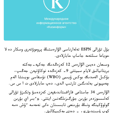
بۇل تۋرالى ESPN تەلەارناسى الۆارەستىڭ پروموۋتەرى وسكار دە لا
حوياعا سىلتەمە جاساپ حابارلادى.
وسىعان دەيىن الۆارەس 12 كەزەڭدىك جەكپە-جەكتە
بريتانيالىق لايام سميتتى 9- كەزەڭدە نوكاۋتپەن جەڭىپ،
بۇكىل الەمدىك بوكس ۇيىمى (WBO) نۇسقاسى بويىنشا الەم
چەمپيونى بەلدىگىن تارتىپ الدى، دەپ حابارلادى ت ا س س.
الۆارەس 34 جاستاعى قازاقستاندىقپەن كەزدەسۋ وتكىزۋ تۋرالى
كەلىسسوزدەر بۇرىن جۇرگىزىلگەنىن ايتتى. «ءبىر اي بۇرىن
گولوۆكينگە ونىڭ بۇرىنعى تابىسىنان ەكى نەمەسە ءۇش ەسە
كوپ ۇسىندىق»، - دەدى مەكسيكالىق.