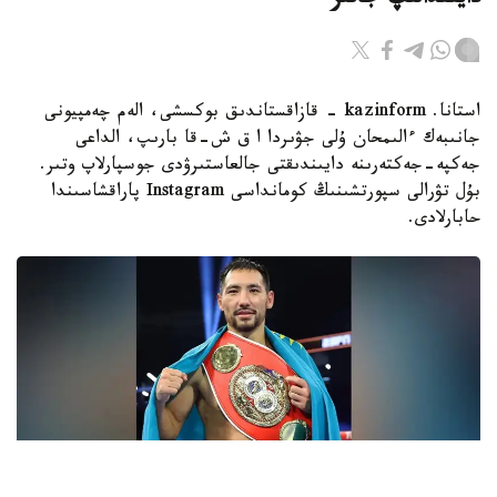
دايىندالىپ جاتىر
استانا. kazinform - قازاقستاندىق بوكسشى، الەم چەمپيونى
جانىبەك ءالىمحان ۇلى جۋىردا ا ق ش-قا بارىپ، الداعى
جەكپە-جەكتەرىنە دايىندىقتى جالعاستىرۋدى جوسپارلاپ وتىر.
بۇل تۋرالى سپورتشىنىڭ كومانداسى Instagram پاراقشاسىندا
حابارلادى.