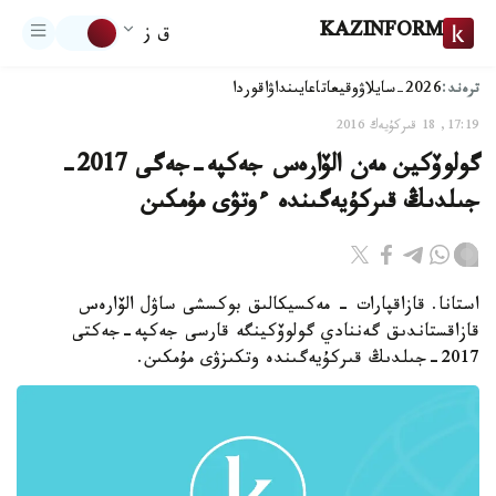
KAZINFORM
ق ز
ترەند:
2026-سايلاۋ
وقيعا
تاعايىنداۋ
اقوردا
17:19, 18 قىركۇيەك 2016
گولوۆكين مەن الۆارەس جەكپە-جەگى 2017-
جىلدىڭ قىركۇيەگىندە ءوتۋى مۇمكىن
استانا. قازاقپارات - مەكسيكالىق بوكسشى ساۋل الۆارەس
قازاقستاندىق گەننادي گولوۆكينگە قارسى جەكپە-جەكتى
2017-جىلدىڭ قىركۇيەگىندە وتكىزۋى مۇمكىن.