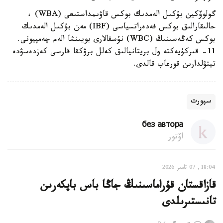
گولوۆكين بۇكىل الەمدىك بوكس قاۋىمداستىعى (WBA) ،
حالىقارالىق بوكس فەدەراتسياسى (IBF) مەن بۇكىل الەمدىك
بوكس كەڭەسىنىڭ (WBC) نۇسقالارى بويىنشا الەم چەمپيونى.
11- قىركۇيەكتە ول بريتانيالىق كەلل برۋكقا قارسى كەزدەسۋدە
تيتۋلدارىن قورعاپ قالدى.
سپورت
без автора
اۆتور
18:04, 07 تامىز 2026
قازاقستان قۇراماسىنىڭ جاڭا باس باپكەرىن
تانىستىرىلدى