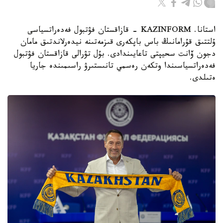
استانا. KAZINFORM - قازاقستان فۋتبول فەدەراتسياسى
ۇلتتىق قۇرامانىڭ باس باپكەرى قىزمەتىنە نيدەرلاندتىق مامان
دجون ۆانت سحيپتى تاعايىندادى. بۇل تۋرالى قازاقستان فۋتبول
فەدەراتسياسىندا وتكەن رەسمي تانىستىرۋ راسىمىندە جاريا
ەتىلدى.