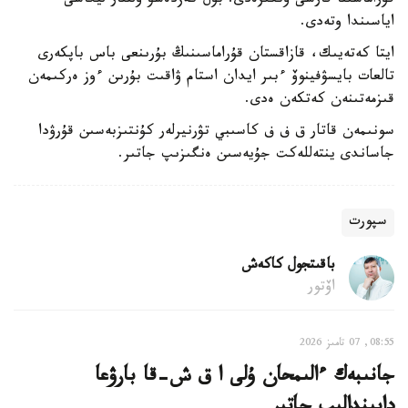
قۇراماسىنا قارسى وتكىزەدى. بۇل كەزدەسۋ ۇلتتار ليگاسى
اياسىندا وتەدى.
ايتا كەتەيىك، قازاقستان قۇراماسىنىڭ بۇرىنعى باس باپكەرى
تالعات بايسۋفينوۆ ءبىر ايدان استام ۋاقىت بۇرىن ءوز ەركىمەن
قىزمەتىنەن كەتكەن ەدى.
سونىمەن قاتار ق ف ف كاسىبي تۋرنيرلەر كۇنتىزبەسىن قۇرۋدا
جاساندى ينتەللەكت جۇيەسىن ەنگىزىپ جاتىر.
سپورت
باقىتجول كاكەش
اۆتور
08:55, 07 تامىز 2026
جانىبەك ءالىمحان ۇلى ا ق ش-قا بارۋعا