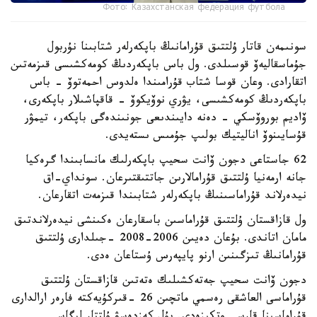
Фото: Казахстанская федерация футбола
سونىمەن قاتار ۇلتتىق قۇرامانىڭ باپكەرلەر شتابىنا نۇربول
جۇماسقاليەۆ قوسىلدى. ول باس باپكەردىڭ كومەكشىسى قىزمەتىن
اتقارادى. وعان قوسا شتاب قۇرامىندا ەلدوس احمەتوۆ - باس
باپكەردىڭ كومەكشىسى، يۋري نوۆيكوۆ - قاقپاشىلار باپكەرى،
ۆاديم بوروۆسكي - دەنە دايىندىعى جونىندەگى باپكەر، تيمۋر
قۇسايىنوۆ اناليتيك بولىپ جۇمىس ىستەيدى.
62 جاستاعى دجون ۆانت سحيپ باپكەرلىك مانسابىندا گرەكيا
جانە ارمەنيا ۇلتتىق قۇرامالارىن جاتتىقتىرعان. سونداي-اق
نيدەرلاند قۇراماسىنىڭ باپكەرلەر شتابىندا قىزمەت اتقارعان.
ول قازاقستان ۇلتتىق قۇراماسىن باسقارعان ەكىنشى نيدەرلاندتىق
مامان اتاندى. بۇعان دەيىن 2006-2008 -جىلدارى ۇلتتىق
قۇرامانىڭ تىزگىنىن ارنو پايپەرس ۇستاعان ەدى.
دجون ۆانت سحيپ جەتەكشىلىك ەتەتىن قازاقستان ۇلتتىق
قۇراماسى العاشقى رەسمي ماتچىن 26 -قىركۇيەكتە فارەر ارالدارى