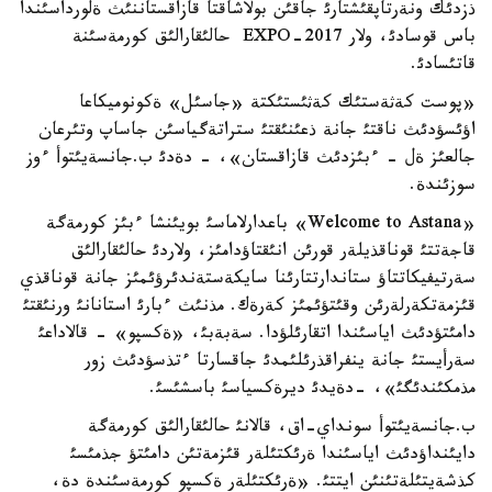
ذزدئك ونةرتاپقئشتارئ جاقئن بولاشاقتا قازاقستاننئث ةلورداسئندا
باس قوسادئ، ولار EXPO-2017 حالئقارالئق كورمةسئنة
قاتئسادئ.
«پوست كةثةستئك كةثئستئكتة «جاسئل» ةكونوميكاعا
اؤئسؤدئث ناقتئ جانة ذعئنئقتئ ستراتةگياسئن جاساپ وتئرعان
جالعئز ةل - ءبئزدئث قازاقستان»، - دةدئ ب.جانسةيئتوأ ءوز
سوزئندة.
«Welcome to Astana» باعدارلاماسئ بويئنشا ءبئز كورمةگة
قاجةتتئ قوناقذيلةر قورئن انئقتاؤدامئز، ولاردئ حالئقارالئق
سةرتيفيكاتتاؤ ستاندارتتارئنا سايكةستةندئرؤئمئز جانة قوناقذي
قئزمةتكةرلةرئن وقئتؤئمئز كةرةك. مذنئث ءبارئ استانانئ ورنئقتئ
دامئتؤدئث اياسئندا اتقارئلؤدا. سةبةبئ، «ةكسپو» - قالاداعئ
سةرأيستئ جانة ينفراقذرئلئمدئ جاقسارتا ءتذسؤدئث زور
مذمكئندئگئ»، -دةيدئ ديرةكسياسئ باسشئسئ.
ب.جانسةيئتوأ سونداي-اق، قالانئ حالئقارالئق كورمةگة
دايئنداؤدئث اياسئندا ةرئكتئلةر قئزمةتئن دامئتؤ جذمئسئ
كذشةيتئلةتئنئن ايتتئ. «ةرئكتئلةر ةكسپو كورمةسئندة دة،