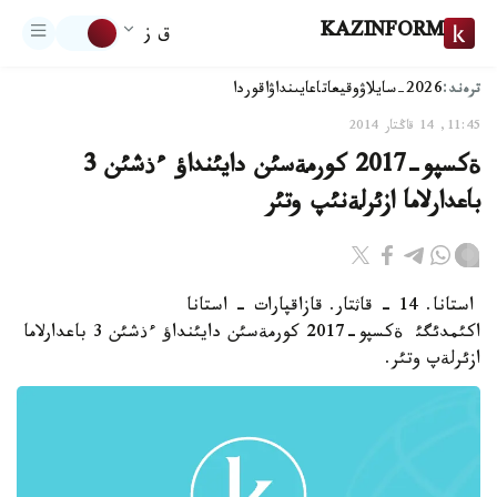
KAZINFORM
ق ز
ترەند:
2026-سايلاۋ
وقيعا
تاعايىنداۋ
اقوردا
11:45, 14 قاڭتار 2014
ةكسپو-2017 كورمةسئن دايئنداؤ ءذشئن 3
باعدارلاما ازئرلةنئپ وتئر
استانا. 14 - قاثتار. قازاقپارات - استانا
اكئمدئگئ ةكسپو-2017 كورمةسئن دايئنداؤ ءذشئن 3 باعدارلاما
ازئرلةپ وتئر.