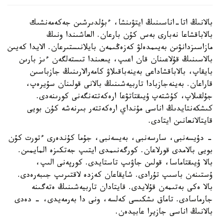
بالانىڭ اتا-اناسىنىڭ ايتۋىنشا، ءبۇلدىرشىن جەكەمەنشىك
بالاباقشاعا نەبارى بەس كۇن بارعان. العاشىندا ونىڭ
مازاسىزدانۋىن بەيىمدەلۋ كەزەڭىمەن بايلانىستىرعان. الايدا كەيىن
بالاسىنىڭ قۇلاعىنان قان اعىپ، يىعىندا تىستەلگەن ءىز بارىن
بايقاپ، بالاباقشاداعى بەينەباقىلاۋ كامەرالارىنىڭ جازباسىن
قاراعان. بەينەجازبادا تاربيەشىنىڭ بالانى قولىنان سۇيرەپ،
جۇلقىلاپ، كۇشتەپ ۇيىقتاتۋعا ارەكەتتەنگەنى كورىنەدى.
كىشكەنتايدىڭ اناسى مۇنداي ارەكەتتەر بىرنەشە كۇن بويى
قايتالانعانىن ايتادى.
- دۇيسەنبى، سارسەنبى، بەيسەنبى، جۇما كۇندەرى ءتورت كۇن
بويى بالامدى قورلاعان. كورگەنىمدى ايتىپ جەتكىزە المايمىن.
بالا ۇيىقتاماسا، قولىن جاۋىپ تاستايدى. كورپەنى الىپ،
ۇستىنەن باسىپ تۇرادى. شايقاعان كەزدە لاقتىرىپ جىبەرەدى.
بالا ەكى بەتىمەن قۇلايدى. قايتادان تاربيەشىنىڭ ەتەگىنە
جارماسادى. تاماق ىشكىسى كەلسە، ونى دا بەرمەيدى، - دەدى
بالانىڭ اناسى جازيرا عابيدەن.