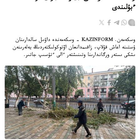
ءبۇلىندى
وسكەمەن. KAZINFORM - وسكەمەندە داۋىل سالدارىنان
ۇستىنە اعاش قۇلاپ، زاقىمدانعان اۆتوكولىكتەردىڭ يەلەرىنەن
ىشكى ىستەر ورگاندارىنا وتىنىشتەر ءالى ءتۇسىپ جاتىر.