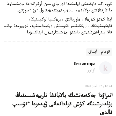
كورمةگة دايئندئق اياسئندا اؤةجاي مةن أوكزالداعئ جذمئستارعا
دا تارتئلاتئن بولادئ»، -دةپ تذيئندةدئ ول ءوز ءسوزئن.
ايتا كةتؤ كةرةك، ةلوردالئق ديرةكسيا لوگيستيكا،
قاؤئپسئزدئك، ةرئكتئلةر قئزمةتئن ذيئمداستئرؤ، تؤريزمدئ جانة
قالا ينفراقذرئلئمئن دامئتؤ جذمئستارئمةن اينالئسؤدا.
قوعام
ايماق
без автора
اۆتور
12:24, 07 تامىز 2026
اتىراۋدا جەكەمەنشىك بالاباقشا تاربيەشىسىنىڭ
بۇلدىرشىنگە كۇش قولدانعانى ۆيدەوعا ءتۇسىپ
قالدى