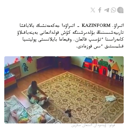
اتىراۋ. KAZINFORM - اتىراۋدا جەكەمەنشىك بالاباقشا
تاربيەشىسىنىڭ بۇلدىرشىنگە كۇش قولدانعانى بەينەباقىلاۋ
كامەراسىنا ءتۇسىپ قالعان. وقيعاعا بايلانىستى پوليتسيا
قىلمىستىق ءىس قوزعادى.
فوتو: ۆيدەودان الىنعان سكرين