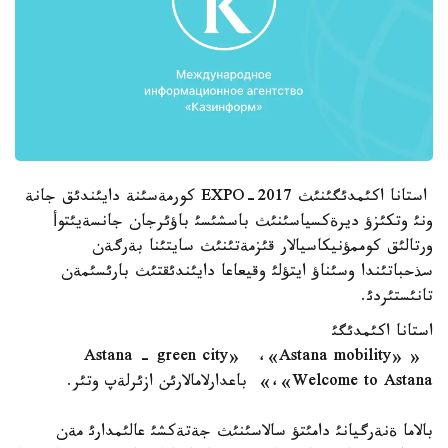
استانا اكئمدئگئنئث EXPO-2017 كورمةسئنة دايئندئق جانة
ونئ وتكئزؤ ديرةكسياسئنئث باسشئسئ باؤئرجان جانسةيئتوأ
ورتالئق كوممؤنيكاسيالار قئزمةتئنئث سايتئنا بةرگةن
سذحباتئندا وسئناؤ ايتؤلئ وقيعاعا دايئندئقتئث بارئسئمةن
تانئستئردئ.
استانا اكئمدئگئ
«Astana - green city» ،«Astana mobility»
،«Welcome to Astana» باعدارلامالارئن ازئرلةپ وتئر.
بالاما ةنةرگيانئ دامئتؤ سالاسئنئث جةتةكشئ عالئمدارئ مةن