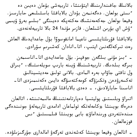
بالانىڭ جاقىندارىنىڭ ايتۋىنشا، تاربيەشى بۇعان دەيىن دە
ءىستى بولعان. دەگەنمەن بۇدان بالاباقشا باسشىلىعى حابارسىز.
وقيعا بولعان جەكەمەنشىك مەكتەپكە دەيىنگى ءبىلىم بەرۋ ۇيىمى
ءۇش اي بۇرىن اشىلعان. قازىر مۇندا 24 بالا تاربيەلەنەدى.
بالاباقشا قۇرىلتايشىسى ناعيما امانقوسوۆا بۇل جاعدايدىڭ العاش
رەت تىركەلگەنىن ايتىپ، اتا-انادان كەشىرىم سۇرادى.
- ءبىز مۇنى بىلگەن جوقپىز. بۇل جاعدايدى اتا-اناسىمەن
بىرگە بىلدىك. تاربيەشىنىڭ ۇيىنە بارىپ سويلەستىك، ءبىراق
ول ناقتى جاۋاپ بەرە المادى. بالانى تولىق مەديتسينالىق
تەكسەرۋدەن وتكىزۋگە كومەكتەسۋگە دايىن ەكەنىمىزدى اتا-
اناسىنا حابارلادىق، - دەدى بالاباقشا قۇرىلتايشىسى.
اتىراۋ وبلىستىق پوليتسيا دەپارتامەنتىنىڭ مالىمەتىنشە، اتالعان
دەرەك بويىنشا «كامەلەتكە تولماعان ادامدى تاربيەلەۋ جونىندەگى
مىندەتتەردى ورىنداماۋ» بابى بويىنشا قىلمىستىق ءىس
قوزعالعان.
- اتالعان وقيعا بويىنشا كەشەندى تەرگەۋ امالدارى جۇرگىزىلۋدە.