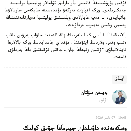
قۇقىق بۇزۋشىلىققا قاتىسى بار بارلىق تۇلعالار پوليتسيا بولىمىنە
جەتكىزىلدى. وزگە اقپارات تەرگەۋ مۇددەسىنە سايكەس جاريالاۋعا
جاتپايدى، - دەپ حابارلادى وبلىستىق پوليتسيا دەپارتامەنتىنىڭ
رەسمي وكىلى مەيىرىم ەرداۋلەت.
بالانىڭ اتا-اناسى كىنالىلەردىڭ زاڭ الدىندا جاۋاپ بەرۋىن تالاپ
ەتىپ وتىر. ولاردىڭ ايتۋىنشا، مۇنداي جاعدايدىڭ وزگە بالالارعا
قايتالانباۋى ءۇشىن وقيعاعا جان-جاقتى قۇقىقتىق باعا بەرىلۋى
قاجەت.
ايماق
بەيسەن سۇلتان
اۆتور
10:08, 07 تامىز 2026
وسكەمەندە داۋىلدان جيىرماعا جۋىق كولىك