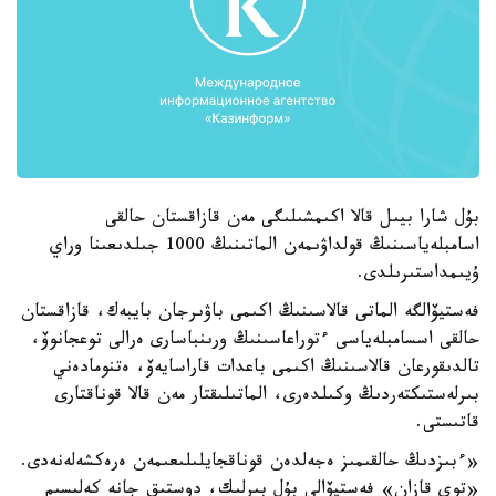
بۇل شارا بيىل قالا اكىمشىلىگى مەن قازاقستان حالقى
اسامبلەياسىنىڭ قولداۋىمەن الماتىنىڭ 1000 جىلدىعىنا وراي
ۇيىمداستىرىلدى.
فەستيۆالگە الماتى قالاسىنىڭ اكىمى باۋىرجان بايبەك، قازاقستان
حالقى اسسامبلەياسى ءتوراعاسىنىڭ ورىنباسارى ەرالى توعجانوۆ،
تالدىقورعان قالاسىنىڭ اكىمى باعدات قاراسايەۆ، ەتنومادەني
بىرلەستىكتەردىڭ وكىلدەرى، الماتىلىقتار مەن قالا قوناقتارى
قاتىستى.
«ءبىزدىڭ حالقىمىز ەجەلدەن قوناقجايلىلىعىمەن ەرەكشەلەنەدى.
«توي قازان» فەستيۆالى بۇل بىرلىك، دوستىق جانە كەلىسىم