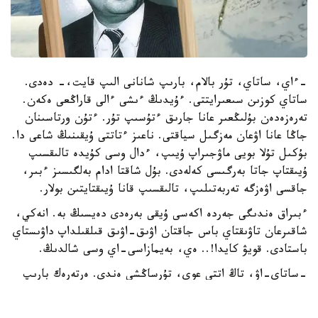
-ءاي، ساتاي، تۇر بالام، بارىپ شانانى الىپ قايت،- دەدى.
ساتاي كوزىن سىعىرايتتى. ءۇيدىڭ ءىشى ءالى قاراڭعى ەكەن.
تەرەزەدەن بۇلىڭعىر عانا جارىق ءتۇسىپ تۇر. ءتۇن ورتاسىنان
جاڭا عانا اۋعان مەزگىل سياقتى. ناعىز ءتاتتى ۇيقىنىڭ شاعى دا.
بۇكىل تۇلا بويى ماۋجىراپ ۇيىپ، ءدال وسى كۇيدە تالىقسىپ
ۇيىقتاپ جاتا بەرگىسى كەلەدى. بۇل شاقتا ادام بەلگىسىز ءبىر،
جاقسى اۋەزگە تەربەتىلىپ، تالىقسىپ قانا ۇيىقتايتىن بولار.
ءبىراق ەندىگى جەردە اكەسى ۇيقى بەرەدى دەيسىڭ بە. انەكي،
شاقىرعان تاۋىقتاي باس جاقتان اۋىق-اۋىق قىلقىلداپ داۋىستاي
باستادى. قويۋ كايدا!.. ەي، بەيمازاسى-اي وسى شالدىڭ.
-ساتاي-اۋ، تاڭ اتتى عوي، تۇرساڭشى ەندى. ەرتەرەك بارىپ
الىپ قايتساڭشى شانانى،- دەيدى جانە قايتا-قايتا ايتادى.
«ءالى ءتۇن ورتاسى عانا عوي، تاڭ اتسىن دا...» - دەگىسى