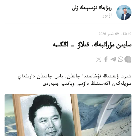
ريزابەك نۇسىپبەك ۇلى
اۆتور
13:40, 09 تامىز 2026
سايىن مۇراتبەك. قىلاۋ - اڭگىمە
شىرت ۇيقىنىڭ قۇشاعىندا جاتقان. باس جاعىنان دارىلداي
سويلەگەن اكەسىنىڭ داۋسى وياتىپ جىبەردى