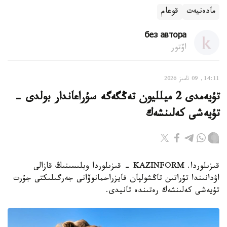
مادەنيەت
قوعام
без автора
اۆتور
14:11, 09 تامىز 2026
تۇيەمدى 2 ميلليون تەڭگەگە سۇراعاندار بولدى -
تۇيەشى كەلىنشەك
قىزىلوردا. KAZINFORM - قىزىلوردا وبلىسىنىڭ قازالى
اۋدانىندا تۇراتىن تاڭشولپان فايزراحمانوۆانى جەرگىلىكتى جۇرت
تۇيەشى كەلىنشەك رەتىندە تانيدى.