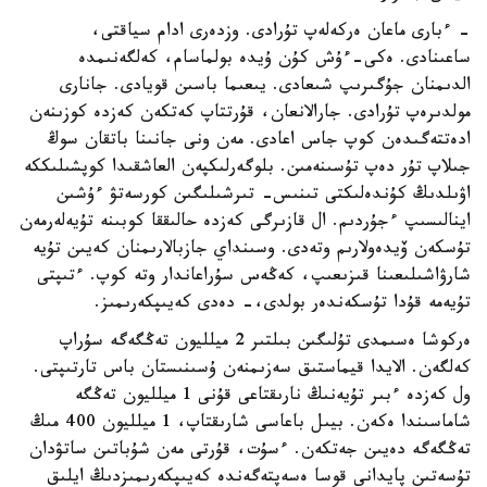
- ءبارى ماعان ەركەلەپ تۇرادى. وزدەرى ادام سياقتى،
ساعىنادى. ەكى-ءۇش كۇن ۇيدە بولماسام، كەلگەنىمدە
الدىمنان جۇگىرىپ شىعادى. يىعىما باسىن قويادى. جانارى
مولدىرەپ تۇرادى. جارالانعان، قۇرتتاپ كەتكەن كەزدە كوزىنەن
ادەتتەگىدەن كوپ جاس اعادى. مەن ونى جانىنا باتقان سوڭ
جىلاپ تۇر دەپ تۇسىنەمىن. بلوگەرلىكپەن العاشقىدا كوپشىلىككە
اۋىلدىڭ كۇندەلىكتى تىنىس- تىرشىلىگىن كورسەتۋ ءۇشىن
اينالىسىپ ءجۇردىم. ال قازىرگى كەزدە حالىققا كوبىنە تۇيەلەرمەن
تۇسكەن ۆيدەولارىم وتەدى. وسىنداي جازبالارىمنان كەيىن تۇيە
شارۋاشىلىعىنا قىزىعىپ، كەڭەس سۇراعاندار وتە كوپ. ءتىپتى
تۇيەمە قۇدا تۇسكەندەر بولدى،- دەدى كەيىپكەرىمىز.
ەركوشا ەسىمدى تۇلىگىن بىلتىر 2 ميلليون تەڭگەگە سۇراپ
كەلگەن. الايدا قيماستىق سەزىمنەن ۇسىنىستان باس تارتىپتى.
ول كەزدە ءبىر تۇيەنىڭ نارىقتاعى قۇنى 1 ميلليون تەڭگە
شاماسىندا ەكەن. بيىل باعاسى شارىقتاپ، 1 ميلليون 400 مىڭ
تەڭگەگە دەيىن جەتكەن. ءسۇت، قۇرتى مەن شۇباتىن ساتۋدان
تۇسەتىن پايدانى قوسا ەسەپتەگەندە كەيىپكەرىمىزدىڭ ايلىق