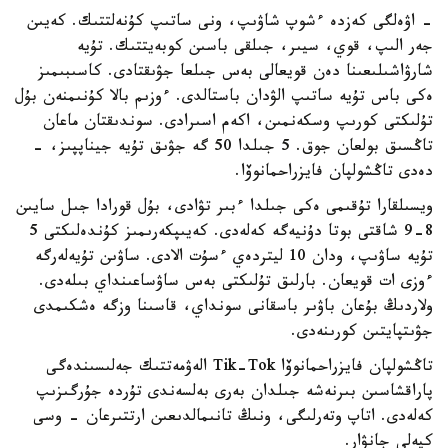
- اۋەلگى كەزدە ءشوپ شاۋىپ، ونى ساتىپ كۇنەلتتىك. كەيىن
جەر الىپ، قوي، سيىر، جىلقى باسىن كوبەيتتىك. تۇيە
شارۋاشىلىعىنا دەن قويعالى بەس جىلعا جۋىقتادى. كاسىبىمىز
ەكى باس تۇيە ساتىپ الۋدان باستالدى. ءوزىم بالا كۇنىمنەن بۇل
تۇلىكتى كورىپ وسكەنمىن، اكەم اسىرادى. سوندىقتان ماعان
تاڭسىق بولعان جوق. 5 جىلدا 50 گە جۋىق تۇيە جيناپپىز، -
دەدى تاڭشولپان فايزراحمانوۆا.
ويسىلقارا تۇقىمى ەكى جىلدا ءبىر تۋادى، بۇل قورادا جىل سايىن
8-9 شاقتى بوتا دۇنيەگە كەلەدى. كەيىپكەرىمىز كۇندەلىكتى 5
تۇيە ساۋىپ، ودان 10 ليتردەي ءسۇت الادى. ساۋىن تۇيەلەرگە
ءوزى ات قويعان. بارلىق تۇلىكتى بەس ساۋساعىنداي بىلەدى.
ولاردىڭ بۇعان باۋىر باسقانى سونداي، قاسىنا وزگە ەشكىمدى
جۋىتپايتىن كورىنەدى.
تاڭشولپان فايزراحمانوۆا Tik-Tok الەۋمەتتىك جەلىسىندەگى
پاراقشاسىن بىرنەشە جىلدان بەرى بەلسەندى تۇردە جۇرگىزىپ
كەلەدى. اتاپ وتەرلىگى، ونىڭ تانىمالدىعىن ارتتىرعان - وسى
كيەلى جانۋار.