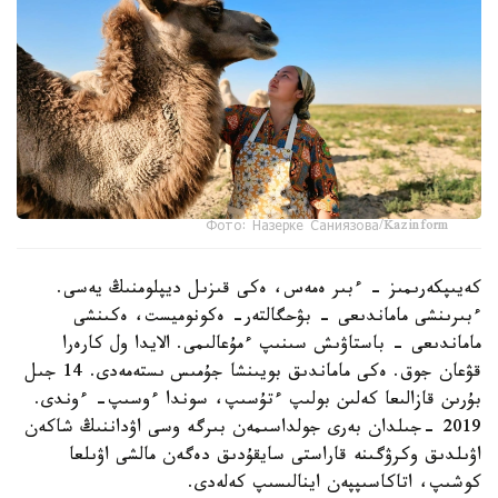
Фото: Назерке Саниязова/Kazinform
كەيىپكەرىمىز - ءبىر ەمەس، ەكى قىزىل ديپلومنىڭ يەسى.
ءبىرىنشى ماماندىعى - بۋحگالتەر- ەكونوميست، ەكىنشى
ماماندىعى - باستاۋىش سىنىپ ءمۇعالىمى. الايدا ول كارەرا
قۋعان جوق. ەكى ماماندىق بويىنشا جۇمىس ىستەمەدى. 14 جىل
بۇرىن قازالىعا كەلىن بولىپ ءتۇسىپ، سوندا ءوسىپ- ءوندى.
2019 -جىلدان بەرى جولداسىمەن بىرگە وسى اۋداننىڭ شاكەن
اۋىلدىق وكرۋگىنە قاراستى سايقۇدىق دەگەن مالشى اۋىلعا
كوشىپ، اتاكاسىپپەن اينالىسىپ كەلەدى.