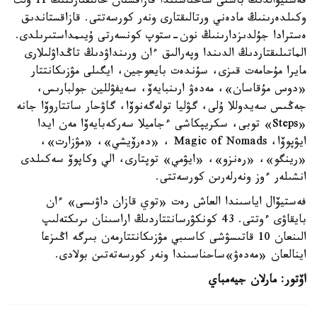
فەستيۆالدىڭ باستى ساحناسىندا قازاقستان حالىقتارىنىڭ 11 ۇلت
وكىلدەرىنىڭ مادەني ورتالىقتارى ونەر كورسەتتى. قازاقستاندىق
ەسترادا جۇلدىزدارىنىڭ نون-ستوپ كونسەرتى ۇيىمداستىرىلدى.
الماتىلىقتاردىڭ الدىندا وپەرالىق ءان ورىنداۋدىڭ تاڭداۋلىلارى
مايرا مۇحامەت قىزى، سۇندەت بايعوجين، ايگىلى مۋزىكانتتار
«دوس مۇقاسان»، مەدەۋ ارىنبايەۆ، سەيفۋللين جولبارىس،
جەڭىس سەيدوللا ۇلى، گۋليا تولەگەنوۆا، گاۋحار ساتتاروۆا جانە
«Steps» توبى، سكريپكاشى ءجاميلا سەركەبايەۆا مەن ايدا
ايۋپوۆا، Magic of Nomads ، «دەرۆيشي»، «مۋزارت»،
«رينگو»، «رەنزو»، «ايۋمي» توپتارى، الي وكاپوۆ سەكىلدى
انشىلەر ءوز ونەرلەرىن كورسەتتى.
فەستيۆال اياسىندا العاش رەت «توي قازان داۋىسى» ءان
بايقاۋى ءوتتى. 43 كونكۋرسانتتاردىڭ اراسىنان ىرىكتەلىپ
الىنعان 10 قاتىسۋشى كاسىبي مۋزىكانتتارمەن بىرگە اڭىزعا
اينالعان «مەدەۋ»ساحناسىندا ونەر كورسەتەتىن بولادى.
اۆتور: مارلان جيەمباي