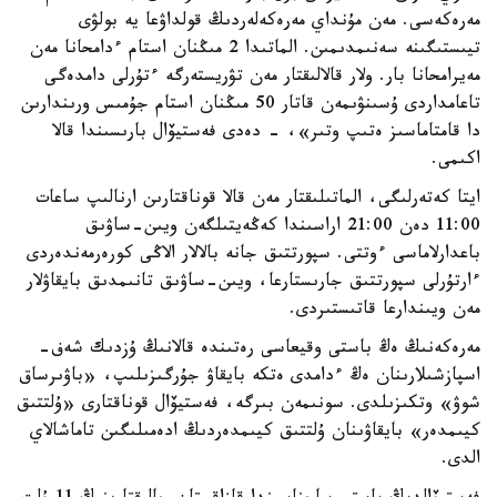
مەرەكەسى. مەن مۇنداي مەرەكەلەردىڭ قولداۋعا يە بولۋى
تيىستىگىنە سەنىمدىمىن. الماتىدا 2 مىڭنان استام ءدامحانا مەن
مەيرامحانا بار. ولار قالالىقتار مەن تۋريستەرگە ءتۇرلى دامدەگى
تاعامداردى ۇسىنۋىمەن قاتار 50 مىڭنان استام جۇمىس ورىندارىن
دا قامتاماسىز ەتىپ وتىر»، - دەدى فەستيۆال بارىسىندا قالا
اكىمى.
ايتا كەتەرلىگى، الماتىلىقتار مەن قالا قوناقتارىن ارنالىپ ساعات
11:00 دەن 21:00 اراسىندا كەڭەيتىلگەن ويىن-ساۋىق
باعدارلاماسى ءوتتى. سپورتتىق جانە بالالار الاڭى كورەرمەندەردى
ءارتۇرلى سپورتتىق جارىستارعا، ويىن-ساۋىق تانىمدىق بايقاۋلار
مەن ويىندارعا قاتىستىردى.
مەرەكەنىڭ ەڭ باستى وقيعاسى رەتىندە قالانىڭ ۇزدىك شەف-
اسپازشىلارىنان ەڭ ءدامدى ەتكە بايقاۋ جۇرگىزىلىپ، «باۋىرساق
شوۋ» وتكىزىلدى. سونىمەن بىرگە، فەستيۆال قوناقتارى «ۇلتتىق
كيىمدەر» بايقاۋىنان ۇلتتىق كيىمدەردىڭ ادەمىلىگىن تاماشالاي
الدى.