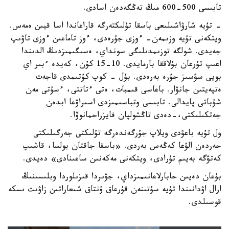
تابىسى 500-600 مىڭ تەڭگەدەن اسادى.
- تۇيە شارۋاشىلىعى باسقا تۇلىكتەرگە قاراعاندا اسا قيىن ەمەس.
ويتكەنى تۇيە وزىمەن- ءوزى جۇرەدى، ءوز تاماعىن ءوزى تاۋىپ
جەيدى. شولگە توزىمدىلىگى سونداي، ەسىگىمىزدىڭ الدىندا
اعىپ تۇرعان بۇلاققا بارمايدى. 10-15 كۇن، كەيدە ءبىر اي
بويى سۋسىز جۇرە بەرەدى. بۇل - كوپ كۇتىمدى قاجەت
ەتپەيتىن جانۋار. باعاسى قىمبات، ەتى ءتاتتى، ءسۇتى مەن
شۇباتى پايدالى. تابىسى وتباسىمىزدى اسىراۋعا ابدەن
جەتكىلىكتى،-دەدى تاڭشولپان فايزراحمانوۆا.
ول تۇيە باعۋدى ويلاپ جۇرگەندەرگە تۇلىكتى جەرگىلىكتى
جەردەن الۋعا كەڭەس بەردى. «باسقا جاقتان بولسا، قاشىپ
كەتۋگە بەيىم تۇرادى، ويتكەنى مەكەنىن ساعىنادى» دەيدى.
بۇعان دەيىن حابارلاعانىمىزداي، جۋىردا قىزىلوردا وبلىسىنىڭ
ارال اۋدانىندا تۇيە سۇتىنەن قۇرعاق ۇنتاق شىعاراتىن زاۋىت ىسكە
قوسىلدى.