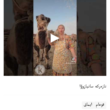
نازەركە سانيازوۆا
قوعام
ايماق