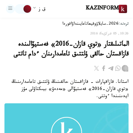
KAZINFORM
ق ز
ترەند:
2026-سايلاۋ
وقيعا
تاعايىنداۋ
اقوردا
10:26, 05 قىركۇيەك 2016
الماتىلىقتار «توي قازان-2016» فەستيۆالىندە
قازاقستان حالقى ۇلتتىق تاعامدارىنان ءدام تاتتى
استانا. قازاقپارات - قازاقستان حالقىنىڭ ۇلتتىق تاعامدارىنىڭ
«توي قازان-2016» فەستيۆالى «مەدەۋ» بيىكتاۋلى مۇز
ايدىنىندا ءوتتى.