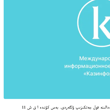
قازىرگى ۋاقىتتا 51 مەملەكەت ريو وليمپياداسىنىڭ مەدالىنە قول جەتكىزىپ ۇلگەردى. بەس كۇندە ا ق ش 11