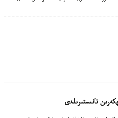
پكەرىن تانىستىرىلدى