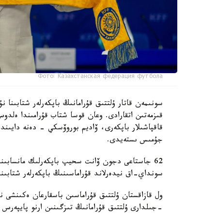
Фото: Казахстанская федерация футбола
سونىمەن قاتار ۇلتتىق قۇرامانىڭ باپكەرلەر شتابىنا
قىزمەتىن اتقارادى. وعان قوسا شتاب قۇرامىندا ەل
قاقپاشىلار باپكەرى، ۆاديم بوروۆسكي - دەنە دايىند
جۇمىس ىستەيدى.
62 جاستاعى دجون ۆانت سحيپ باپكەرلىك مانسابىندا 
سونداي-اق نيدەرلاند قۇراماسىنىڭ باپكەرلەر شتابىند
-جىلدارى ۇلتتىق قۇرامانىڭ تىزگىنىن ارنو پايپەرس