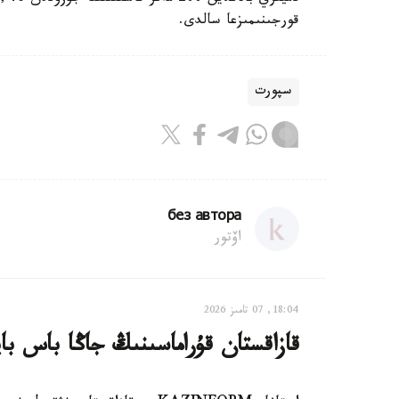
قورجىنىمىزعا سالدى.
سپورت
без автора
اۆتور
18:04, 07 تامىز 2026
قازاقستان قۇراماسىنىڭ جاڭا باس با