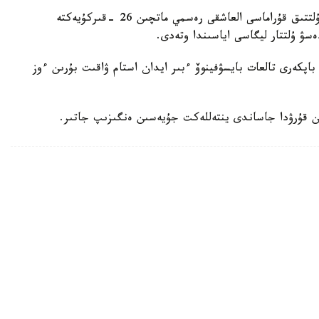
دجون ۆانت سحيپ جەتەكشىلىك ەتەتىن قازاقستان ۇلتتىق قۇراماسى العاشقى رەسمي ماتچىن 26 -قىركۇيەكتە
ەسۋ ۇلتتار ليگاسى اياسىندا وتەدى.
اپكەرى تالعات بايسۋفينوۆ ءبىر ايدان استام ۋاقىت بۇرىن ءوز
ن قۇرۋدا جاساندى ينتەللەكت جۇيەسىن ەنگىزىپ جاتىر.