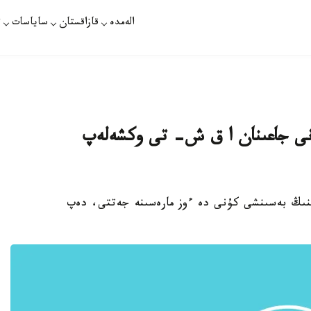
الەمدە
قازاقستان
ساياسات
ت
لدار سانى جاعىنان ا ق ش- تى وكشەلەپ
سىنىڭ بەسىنشى كۇنى دە ءوز مارەسىنە جەتتى، دەپ