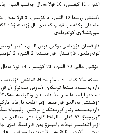
التىن، 11 كۇمىس، 10 قولا مەدال جەڭىپ الىپ، جالپى ەسەپتە كوش باستادى.
ەكىنشى ورىندا 10 ال
سپورتشىلارى كوتەرىلدى.
كوتەرىلدى. قازاقستان قورجىنىندا 2 التىن، 2 كۇمىس، 3 قولا مەدال بار.
بۇگىن جالپى 73 التىن، 73 كۇمىس، 84 قولا مەدال ءوز يەلەرىن تاپتى.
ايەلدەر اراسىندا جارىسقا قاتىسقان وتگونتسەتسەگ گال
دارەجەسىندە ونەر كورسەتكەن بولاتىن. وليمپيادانىڭ 
گوريچيەۆا 63 كەلى سالماقتا ءتورتىنشى مەدا