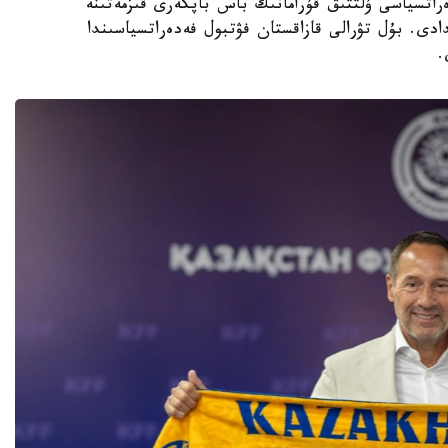
 فۋتبول فەدەراتسياسى ۇلتتىق قۇرامانىڭ باس باپكەرى قىزمەتىنە
دى. بۇل تۋرالى قازاقستان فۋتبول فەدەراتسياسىندا
.