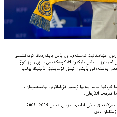
 نۇربول جۇماسقاليەۆ قوسىلدى. ول باس باپكەردىڭ كومەكشىسى
دوس احمەتوۆ - باس باپكەردىڭ كومەكشىسى، يۋري نوۆيكوۆ -
ىعى جونىندەگى باپكەر، تيمۋر قۇسايىنوۆ اناليتيك بولىپ
گرەكيا جانە ارمەنيا ۇلتتىق قۇرامالارىن جاتتىقتىرعان.
ا قىزمەت اتقارعان.
ول قازاقستان ۇلتتىق قۇراماسىن باسقارعان ەكىنشى نيدەرلاندتىق مامان اتاندى. بۇعان دەيىن 2006-2008
 ۇستاعان ەدى.