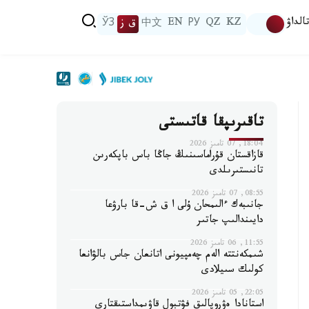
الداۋ
KZ
QZ
РУ
EN
中文
ق ز
ЎЗ
تاقىرىپقا قاتىستى
18:04, 07 تامىز 2026
قازاقستان قۇراماسىنىڭ جاڭا باس باپكەرىن
تانىستىرىلدى
08:55, 07 تامىز 2026
جانىبەك ءالىمحان ۇلى ا ق ش-قا بارۋعا
دايىندالىپ جاتىر
11:55, 06 تامىز 2026
شىمكەنتتە الەم چەمپيونى اتانعان جاس بالۋانعا
كولىك سىيلادى
22:05, 05 تامىز 2026
استانادا ەۋروپالىق فۋتبول قاۋىمداستىقتارى