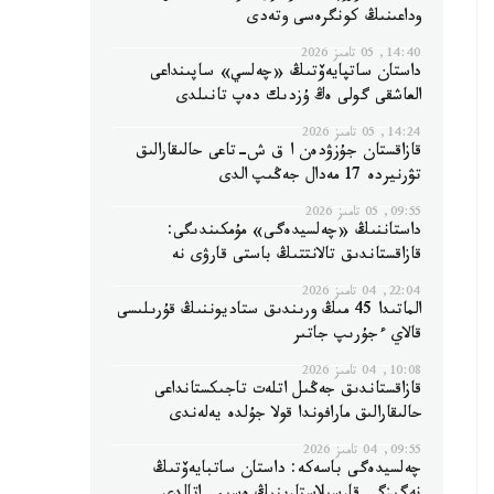
وداعىنىڭ كونگرەسى وتەدى
14:40, 05 تامىز 2026
داستان ساتپايەۆتىڭ «چەلسي» ساپىنداعى
العاشقى گولى ەڭ ۇزدىك دەپ تانىلدى
14:24, 05 تامىز 2026
قازاقستان جۇزۋدەن ا ق ش-تاعى حالىقارالىق
تۋرنيردە 17 مەدال جەڭىپ الدى
09:55, 05 تامىز 2026
داستاننىڭ «چەلسيدەگى» مۇمكىندىگى:
قازاقستاندىق تالانتتىڭ باستى قارۋى نە
22:04, 04 تامىز 2026
الماتىدا 45 مىڭ ورىندىق ستاديوننىڭ قۇرىلىسى
قالاي ءجۇرىپ جاتىر
10:08, 04 تامىز 2026
قازاقستاندىق جەڭىل اتلەت تاجىكستانداعى
حالىقارالىق مارافوندا قولا جۇلدە يەلەندى
09:55, 04 تامىز 2026
چەلسيدەگى باسەكە: داستان ساتبايەۆتىڭ