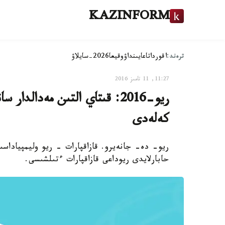
KAZINFORM
ترەند:
اقوردا
تاعايىنداۋ
وقيعا
2026-سايلاۋ
11:27, 11 تامىز 2016
ريو-2016: قىتاي التىن مەدا
كەلەدى
ريو- دە- جانەيرو. قازاقپارات - ريو وليمپيادا
حابارلايدى ريوداعى قازاقپارات ءتىلشىسى.