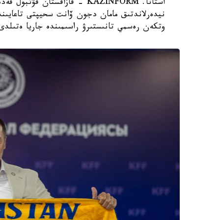
استانا. KAZINFORM - قازاقستان
نيدەرلاندتىق مامان دجون ۆانت سحيپتى تاعايىندا
وتكەن رەسمي تانىستىرۋ راسىمىندە جاريا ەتىلدى