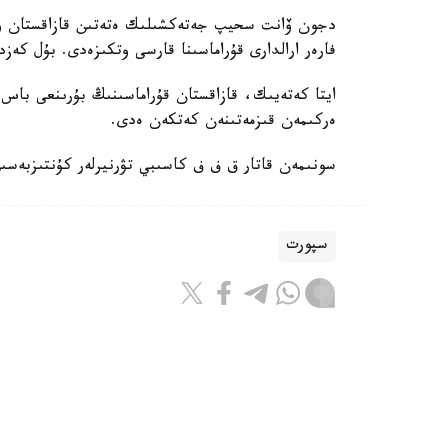
فارەر ارالدارى قۇراماسىنا قارسى وتكىزەدى. بۇل كەزد
ايتا كەتەيىك، قازاقستان قۇراماسىنىڭ بۇرىنعى باس ب
ەركىمەن قىزمەتىنەن كەتكەن ەدى.
سونىمەن قاتار ق ف ف كاسىبي تۋرنيرلەر كۇنتىزبەسى
سپورت
باقىتجول كاكەش
اۆتور