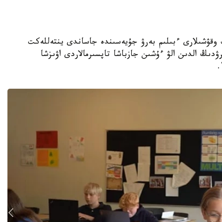
جوعارى سىنىپ وقۋشىلارى ءبىلىم بەرۋ جۇيەسىندە جاساندى ينتەللەكت
ۋدىڭ الدىن الۋ ءۇشىن جازباشا تاپسىرمالاردى اۋىزشا