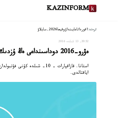
KAZINFORM
ترەند:
اقوردا
تاعايىنداۋ
وقيعا
2026-سايلاۋ
20:52, 13 شىلدە 2016
ەۋرو-2016 دوداسىنداعى ەڭ ۇزدىك گولدار - كەسكىن
اياقتالدى.