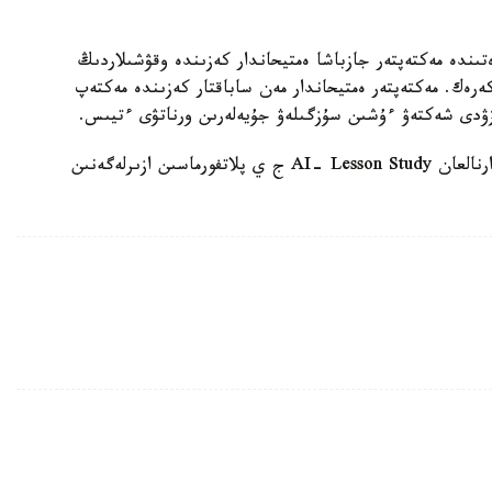
ىندە مەكتەپتەر جازباشا ەمتيحاندار كەزىندە وقۋشىلاردىڭ
 كەرەك. مەكتەپتەر ەمتيحاندار مەن ساباقتار كەزىندە مەكتەپ
زۋدى شەكتەۋ ءۇشىن سۇزگىلەۋ جۇيەلەرىن ورناتۋى ءتيىس.
وسىعان دەيىن QyzPU ستۋدەنتتەرى پەداگوگتەرگە ارنالعان AI- Lesson Study ج ي پلاتفورماسىن ازىرلەگەنىن