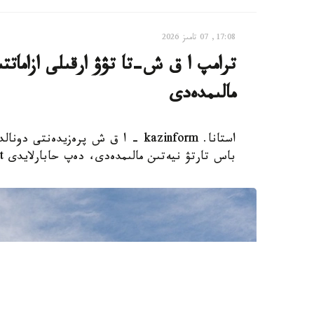
17:08, 07 تامىز 2026
ترامپ ا ق ش-تا تۋۋ ارقىلى ازاماتت
مالىمدەدى
استانا. kazinform - ا ق ش پرەزيدەن
باس تارتۋ نيەتىن مالىمدەدى، دەپ حابارلايدى Report.