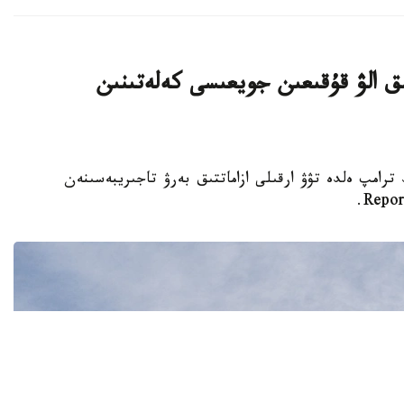
ىق الۋ قۇقىعىن جويعىسى كەلەتىنىن
تى دونالد ترامپ ەلدە تۋۋ ارقىلى ازاماتتىق بەرۋ تاجىريبەسىنەن