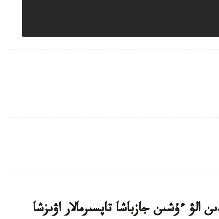
ن الۋ ءۇشىن جازباشا تاپسىرمالار اۋىزشا