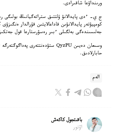
ورىنداۋعا شاقىرادى.
ج ي- ءدى پايدالانۋ ۇلتتىق ستراتەگيانىڭ بولىگى رەت
كومپيۋتەر پايدالانۋىن قاداعالايتىن قۇرالدار ەنگىزۋى
جەلىسىندەگى بەلگىلى ءبىر رەسۋرستارعا قول جەتكى
حابارلادىق.
الەم
باقىتجول كاكەش
اۆتور