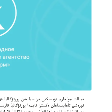
فينالدا جولدارى تۇيىسكەن فرانسيا مەن پورتۋگاليا قۇرا
تورەشى تاعايىنداعان ەكسترا تايمدا پورتۋگاليا قار