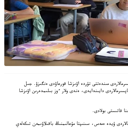
رمالاردى مىندەتتى تۇردە اۋىزشا قورعاۋدى ەنگىزۋ. جىل
ىنداي تاپسىرمالاردى دايىندايدى، ەندى ولار ءوز بىلىمدەرىن اۋىزشا
الاردى ۇيدە ەمەس، سىنىپتا مۇعالىمنىڭ باقىلاۋىمەن تىكەلەي