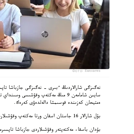
Фото: Euronews
نەگىزگى شارالاردىڭ ءبىرى - نەگىزگى جازباشا تاپسى
سايىن شامامەن 9 مىڭ مەكتەپ وقۋشىسى وس
ەمتيحان كەزىندە قوسىمشا دالەلدەۋى كەرەك.
بۇل شارالار 16 جاستان اسقان ورتا مەكتەپ وقۋشىلارىنا قاتىستى بولادى.
بۇدان باسقا، مەكتەپتەر وقۋشىلاردى جازباشا تاپسىرم