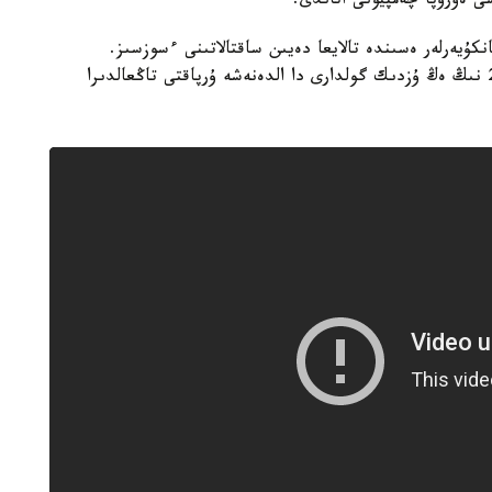
سى ەۋروپا چەمپيونى اتاندى.
ۇيەرلەر ەسىندە تالايعا دەيىن ساقتالاتىنى ءسوزسىز.
ماسەلەن، نازارلارىڭىزعا ۇسىنىپ وتىرعان ەۋرو-2016 نىڭ ەڭ ۇزدىك گولدارى دا الدەنەشە ۇرپاقتى تاڭعالدىرا