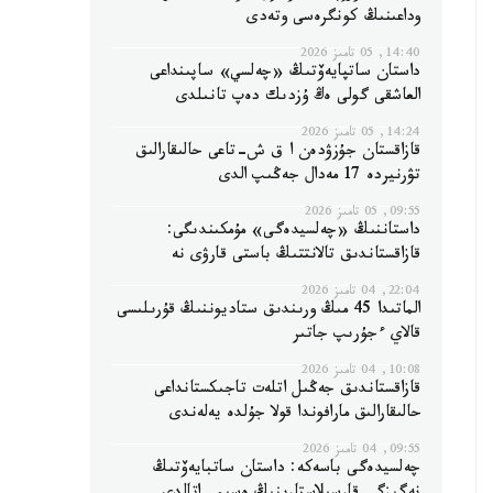
وداعىنىڭ كونگرەسى وتەدى
14:40, 05 تامىز 2026
داستان ساتپايەۆتىڭ «چەلسي» ساپىنداعى
العاشقى گولى ەڭ ۇزدىك دەپ تانىلدى
14:24, 05 تامىز 2026
قازاقستان جۇزۋدەن ا ق ش-تاعى حالىقارالىق
تۋرنيردە 17 مەدال جەڭىپ الدى
09:55, 05 تامىز 2026
داستاننىڭ «چەلسيدەگى» مۇمكىندىگى:
قازاقستاندىق تالانتتىڭ باستى قارۋى نە
22:04, 04 تامىز 2026
الماتىدا 45 مىڭ ورىندىق ستاديوننىڭ قۇرىلىسى
قالاي ءجۇرىپ جاتىر
10:08, 04 تامىز 2026
قازاقستاندىق جەڭىل اتلەت تاجىكستانداعى
حالىقارالىق مارافوندا قولا جۇلدە يەلەندى
09:55, 04 تامىز 2026
چەلسيدەگى باسەكە: داستان ساتبايەۆتىڭ