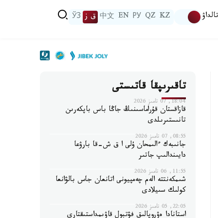
الداۋ
KZ
QZ
РУ
EN
中文
ق ز
ЎЗ
تاقىرىپقا قاتىستى
18:04, 07 تامىز 2026
قازاقستان قۇراماسىنىڭ جاڭا باس باپكەرىن
تانىستىرىلدى
08:55, 07 تامىز 2026
جانىبەك ءالىمحان ۇلى ا ق ش-قا بارۋعا
دايىندالىپ جاتىر
11:55, 06 تامىز 2026
شىمكەنتتە الەم چەمپيونى اتانعان جاس بالۋانعا
كولىك سىيلادى
22:05, 05 تامىز 2026
استانادا ەۋروپالىق فۋتبول قاۋىمداستىقتارى