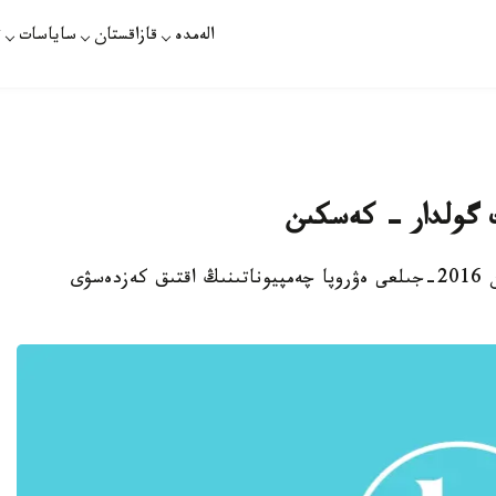
الەمدە
قازاقستان
ساياسات
ت
استانا. قازاقپارات - 10- شىلدە كۇنى فۋتبولدان 2016-جىلعى ەۋروپا چەمپيوناتىنىڭ اقتىق كەزدەسۋى