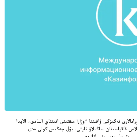
مالارى نەگىزگى ۋاقىتتا ءوزارا مىقتىنى انىقتاي المادى، الايدا
سىلاس قاقپاسىنان ساڭىلاۋ تاپتى. بۇل جەڭىس گولى ەدى.