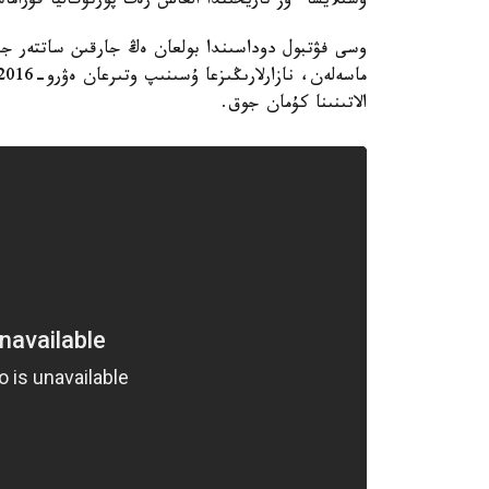
وسىلايشا ءوز تاريحىندا العاش رەت پورتۋگاليا قۇراما
وسى فۋتبول دوداسىندا بولعان ەڭ جارقىن ساتتەر جانك
الاتىنىنا كۇمان جوق.