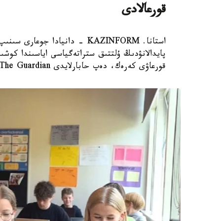
قورعالادى
استانا. KAZINFORM - دانيادا 
پايدالانۋدىڭ ۇلتتىق ستراتەگياسى اياسىندا كوشىر
قورعاۋى كەرەك، دەپ حابارلايدى The Guardian.