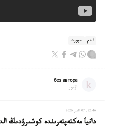
الەم
سپورت
без автора
اۆتور
22:46, 07 تامىز 2026
دانيا مەكتەپتەرىندە كوشىرۋدىڭ الدى