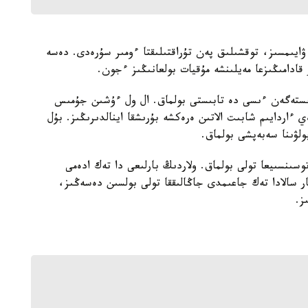
ۋايىمسىز، توقشىلىق پەن تۇراقتىلىقتا ءومىر سۇرەدى. دەسە
ادامىڭىزعا مەيلىنشە مۇقيات بولعانىڭىز ءجون.
ىستەگەن ءىسى دە تابىستى بولماق. ال ول ءۇشىن جۇمىس
ءاردايىم شابىت الاتىن ەرەكشە بۇرىشقا اينالدىرىڭىز. بۇل
لۋىنا سەبەپشى بولماق.
سىنسىيعا تولى بولماق. ولاردىڭ بارلىعى دا تەك ادەمى
ر سالادا تەك جاعىمدى جاڭالىققا تولى بولسىن دەسەڭىز،
ز.