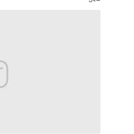
شايان