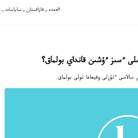
الەمدە
قازاقستان
ساياسات
ت
ر سالاسى ءتۇرلى وقيعاعا تولى بولماق.