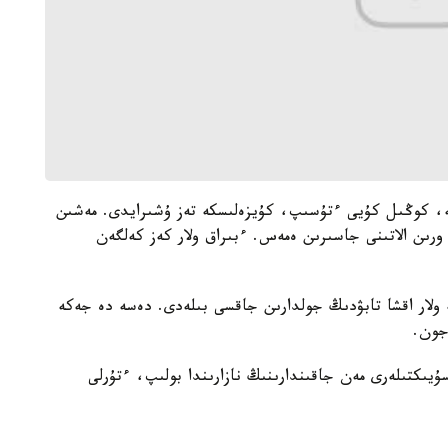
سە، كوڭىل كۇيى ءتۇسىپ، كۇيزەلىسكە تەز ۇشىرايدى. مەشىن
ورىن الاتىنى جاسىرىن ەمەس. ءبىراق ولار كەز كەلگەن
ولار اقشا تابۋدىڭ جولدارىن جاقسى بىلەدى. دەسە دە جەكە
جون.
 سۇيىكتىلەرى مەن جاقىندارىنىڭ نازارىندا بولىپ، ءتۇرلى