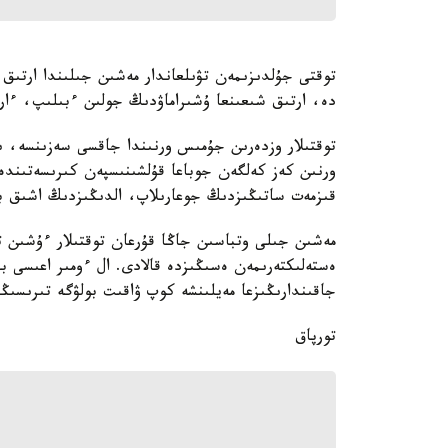
توقتى جۇلدىزىمەن تۋىلعاندار مەشىن جىلىندا ارتىق 
دە، ارتىق شىعىنعا ۇشىراماۋدىڭ جولىن ءبىلىپ، ءار ق
توقتىلار وزدەرىن جۇمىس ورنىندا جاقسى سەزىنسە، 
ورنىن كەز كەلگەن جوباعا قۇلشىنىسپەن كىرىسەتىندەي 
قىزمەت ساتىڭىزدىڭ جوعارىلاپ، الدىڭىزدىڭ اشىق بو
مەشىن جىلى وتباسىن جاڭا قۇرعان توقتىلار ءۇشىن تو
ەستەلىكتەرىمەن ەسىڭىزدە قالادى. ال ءومىر اعىسى با
جاقىندارىڭىزعا مەيلىنشە كوپ ۋاقىت بولۋگە تىرىسىڭى
تورپاق