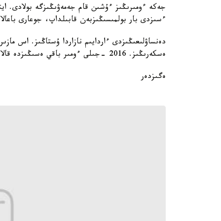
جەكە ءومىرىڭىز ءۇشىن قام جەمەۋىڭىزگە بولادى. ايتا
ءسىزدى بار بولمىسىڭىزبەن قابىلداپ، جوعارى باعالاۋش
دەنساۋلىعىڭىزدى ءاردايىم نازاردا ۇستاڭىز. اس ماز
ەسكەرىڭىز. 2016 -جىلى ءومىر باقي ەسىڭىزدە قالار ساياحاتقا اتتانۋىڭىز مۇمكىن.
ەگىزدەر