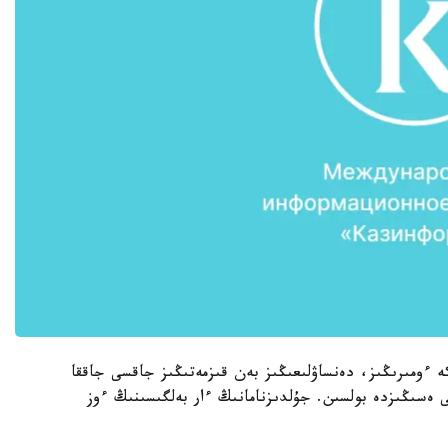
 ءومىرىڭىز، دەنساۋلىعىڭىز بەن قىزمەتىڭىز جاقسى جاققا
 ەسىڭىزدە بولسىن. جۇلدىزنامانىڭ ءار بەلگىسىنىڭ ءوز