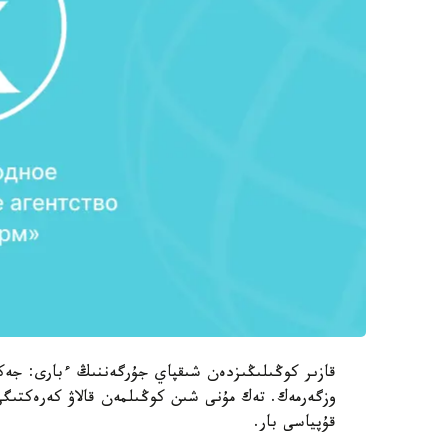
قازىر كوڭىلىڭىزدەن شىقپاي جۇرگەننىڭ ءبارى: جەكە
وزگەرمەك. تەك مۇنى شىن كوڭىلمەن قالاۋ كەرەكتىگى
قۇپياسى بار.