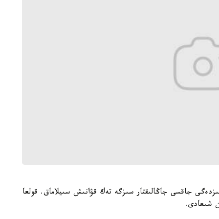
ىزدەگى جاقسى جاڭالىقتار سىزگە تەك قۋانىش سىيلاماق. قولعا
ن شىعادى.