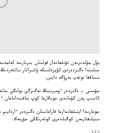
بۇل جۇلدىزبەن تۋىلعاندار قولىنان بىرنارسە كەلمە
جىلىندا ەگىزدەردى كۇيزەلىسكە ۇشىراتار ساتتەردىڭ 
سىناققا توتەپ بەرۋگە دايىن.
جۇمىس - ەگىزدەر ءومىرىنىڭ نەگىزگى بولىگى جانە 
كاسىپ پەن كۇماندى جوبالارعا كوپ جاقىنداماعان ء
جوعارىدا ايتىلعاندارعا قاراماستان ەگىزدەر ءاردايىم
سىيلىقتارمەن كوڭىلدەرى كوتەرىڭكى جۇرمەك.