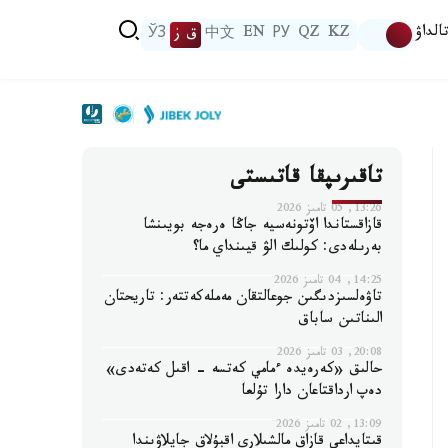
الداۋ
KZ
QZ
РУ
EN
中文
ق ز
ЎЗ
تاقىرىپقا قاتىستى
13:26, 05 تامىز 2026
قازاقستاندا اۆتونەسيە جاڭا ەرەجە بويىنشا
بەرىلەدى: كولىك الۋ قيىنداي ما؟
14:25, 04 تامىز 2026
تاۋەلسىزدىگىن جوعالتقان مەملەكەتتەر: تاريحتان
الىناتىن ساباق
20:08, 03 تامىز 2026
حالىق «كەرەيدە ءمامي كەتسە - اقىل كەتەدى»
دەپ ارداقتاعان دارا تۇلعا
13:09, 02 تامىز 2026
قىتايداعى قازاق مالشىلارى اقبۇلاق جايلاۋىندا