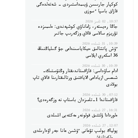
كوكپار جارىسىن ۇيىمداستىردى - شەتەلدەگى
قازاق باسپا ءسوزى
10:57, 02 تامىز 2026
جاڭا رەيستەر، زاماناۋي كوشپەندى: ەلىمىزدە
تۋريزم سالاسى قالاي وزگەرىپ جاتىر
10:39, 31 شىلدە 2026
ءۇش پاتشالىق حيكاياسىنداعى جۋ گىلياڭنىڭ
36 اسكەري ايلاسى
10:39, 30 شىلدە 2026
ادام ساۋداسى: قازاقستاندىقتار وڭتۇستىك-
شىعىس ازياداعى الاياقتىق ورتالىقتارىنا قالاي تاپ
بولادى
07:12, 30 شىلدە 2026
قازاقستاندا 1-تامىزدان باستاپ نە وزگەرەدى؟
16:31, 27 شىلدە 2026
ەلوردادا ۇلتتىق قولونەر مەكتەبى اشىلدى
12:07, 27 شىلدە 2026
پولياك بولىپ تۋعانى ءۇشىن عانا جەر اۋدارىلدى