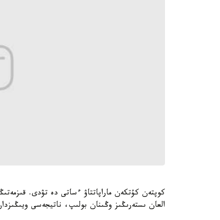
كوپتەن كۇتكەن ماراپاتتاۋ ءساتى دە تۋدى. قىزمەتىڭ
العان ىستەرىڭىز وڭىنان بولىپ، ناتيجەسى ويىڭىزدا