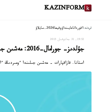
KAZINFORM
ترەند:
اقوردا
تاعايىنداۋ
وقيعا
2026-سايلاۋ
19:52, 31 جەلتوقسان 2015
جۇلدىز- جورامال-2016: مەشىن جىلى ءسىز ءۇشىن قانداي بولماق؟
استانا. قازاقپارات - مەشىن جىلىندا ءومىردىڭ ءا