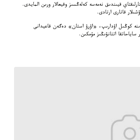
رلىقتاي قيىندىق نەمەسە كەلەڭسىز وقيعالار ورىن المايدى.
ىلار قاتارى ارتادى.
ىرىنە كوڭىل اۋدارىپ، «اۋرۋ استان» دەگەن قاعيدانى