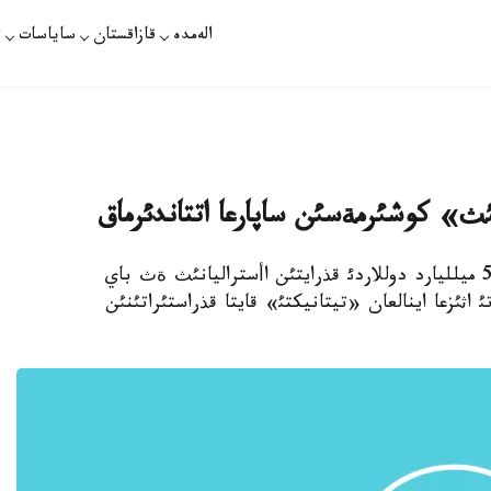
الەمدە
قازاقستان
ساياسات
ت
استانا. 29- قئركذيةك. قازاقپارات - داؤلةتئ 5،3 ميلليارد دوللاردئ قذرايتئن اأستراليانئث ةث باي
ئ اثئزعا اينالعان «تيتانيكتئ» قايتا قذراستئراتئنئن