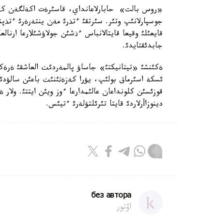
قايعئلئ وقيعا قايتالانباس ءذشئن جولاؤشئلارعا ارنا
جابدئقتايدئ.
ةكئنشئ «تيتانيكتئ» جاساؤ پالمةردئث العاشقئ ةرة
قوزئسئن كلونداعان عالئمدارعا ءوز ويئن ايتتئ. و
دينوزاأرلاردئ قايتا تئرئلتؤلةرئ ءتيئس.
без автора
اۆتور