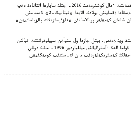
«روس بالت» حابارلاعانداي، قاسئرةت اكةلگةن كةمةنئث ءدال كوشئرمةسئ 2016- جئلئ ساپارعا اتتانادئ دةپ
جوسپارلانئپ وتئر. سئرتقئ ءتذرئ مةن ينتةرةرئ ءتذپنذسقاعا ذقسايتئن بولادئ. الايدا «تيتانيك-2» كةمةسئن
لعان شاعئن كةمةلةر ورنالاساتئن «قاؤئپسئزدئك پالؤباسئمةن»
كشة ويئ ةمةس. بيئل جازدا ول ستيأةن سپيلبةرگتئث قيالئن
ئسكة اسئرماق بولئپ، يؤرا كةزةثئنئث باعئن سالؤدئ قولعا الدئ. اأستراليالئق ميللياردةر 1996- جئلئ دوللي
لار ةجةلگئ كةسئرتكةلةردئث د ن ك-سئنئث كومةگئمةن