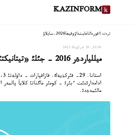
KAZINFORM
ترەند:
اقوردا
تاعايىنداۋ
وقيعا
2026-سايلاۋ
10:50, 29 قىركۇيەك 2012
ميللياردةر 2016 - جئلئ «تيتانيكتئث» كوشئرمةسئن ساپارعا اتتاندئرماق
ادامدارئنئث ءبئرئ - كومئر ماگناتئ كلايأ پالمةر ات
مالئمدةدئ.