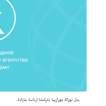
بذل تؤرالئ ةؤرازييا بئرئنشئ ارناسئ جازادئ.