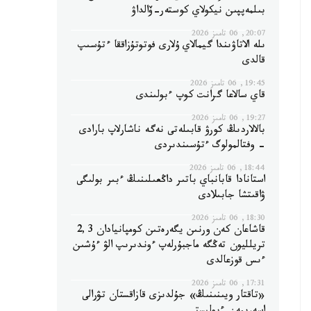
بىلمەپپىن نيكولاي كوستەر-ۆالداۋ
20:07, 06 تامىز 2026
ىلە الاتاۋىندا گيمالاي ۇلارى فوتوتۇزاققا ءتۇسىپ
قالدى
19:45, 06 تامىز 2026
قاي سالاعا گرانت كوپ ءبولىندى
19:27, 06 تامىز 2026
بالالاردىڭ كورۋ قابىلەتى نەگە ناشارلاپ بارادى
- وفتالمولوگ ءتۇسىندىردى
18:44, 06 تامىز 2026
استانادا قابانباي باتىر داڭعىلىنىڭ ءبىر بولىگى
ۋاقىتشا جابىلادى
18:30, 06 تامىز 2026
قاشاعان كەن ورنىن يگەرەتىن كومپانيادان 2,3
تريلليون تەڭگە ماجبۇرلەپ ءوندىرىپ الۋ ءۇشىن
ءىس قوزعالدى
17:31, 06 تامىز 2026
«تاقتار ويىنىنىڭ» جۇلدىزى قازاقستان تۋرالى