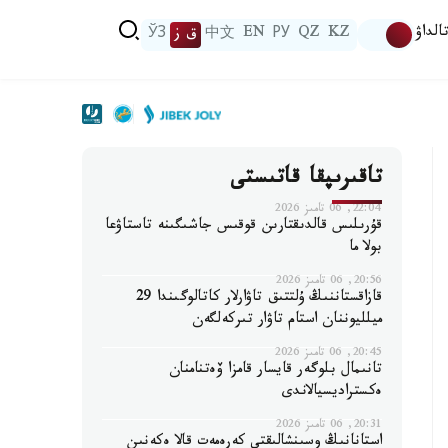
الداۋ
KZ
QZ
РУ
EN
中文
ق ز
ЎЗ
تاقىرىپقا قاتىستى
22:04, 06 تامىز 2026
قۇرىلىس قالدىقتارىن قوقىس جاشىگىنە تاستاۋعا
بولا ما
20:56, 06 تامىز 2026
قازاقستاننىڭ ۇلتتىق تاۋارلار كاتالوگىندا 29
ميلليوننان استام تاۋار تىركەلگەن
20:45, 06 تامىز 2026
تانىمال بلوگەر قايسار قامزا ۆەتنامنان
ەكستراديسيالاندى
20:31, 06 تامىز 2026
استانانىڭ وسىنشالىقتى كەرەمەت قالا ەكەنىن