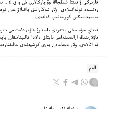
قازىرگى ۋاقىتتا شىڭجاڭ وۆچاركالارى ش و ق ك- نىڭ 
رەتىندە قولدانىلادى. ولار شەكارالىق باقىلاۋ مەن قوع
بەيىمدىلىگىن كورسەتىپ كەلەدى.
قىتاي جۇمىسشى يتتەردى باسقارۋ قاۋىمداستىعى دە
تاۋلارىنىڭ ارالىعىنداعى بايتاق دالادا قالىپتاسقان 
تە اتالادى. ولار ەجەلدەن بەرى كوشپەندى حالىقتار
الەم
ريزابەك نۇسىپبەك ۇلى
اۆتور