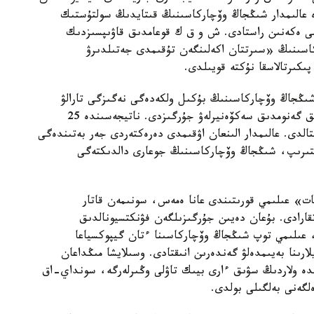
دە عالىمدار شىڭجاڭ وۆچاركاسىنىڭ قىتايدىڭ سولتۇستىك
ىمى ەكەنىن راستادى. ش و ق ك قوعامدىق قاۋىپسىزدىك
كاسىنىڭ «سىرتتان اكەلىنگەن تۇقىمدى جەتىلدىرۋ
پىكىرتالاسقا نۇكتە قويىلدى.
 شىڭجاڭ وۆچاركاسىنىڭ بۇكىل ولكەدەگى نەگىزگى تارالۋ
ايماقتارىن ارالاپ، 109 داراباسقا جوعارى ساپالى تولىق گەنومدىق سەكۆەنيرلەۋ جۇرگىزدى. ناتيجەسىندە 25
قتالدى. عالىمدار الىنعان اۋقىمدى دەرەكتەردى جەر بەتىندەگى
لىستىرىپ، شىڭجاڭ وۆچاركاسىنىڭ جوعارى دالدىكتەگى
ات» عىلىمي قورىتىندى عانا ەمەس، سونىمەن قاتار
اتقارادى. بۇعان دەيىن جۇرگىزىلگەن فۋنكتسيونالدىق
، عىلىمي توپ شىڭجاڭ وۆچاركاسىنا ءتان گيپوكسياعا
ارىنا بەيىمدەلۋ گەندەرىن انىقتادى. وسىلايشا مىڭداعان
ندە ولاردىڭ سۋىق ءارى بيىك تاۋلى وڭىرلەرگە، سونداي-اق
لگەنى بەلگىلى بولدى.