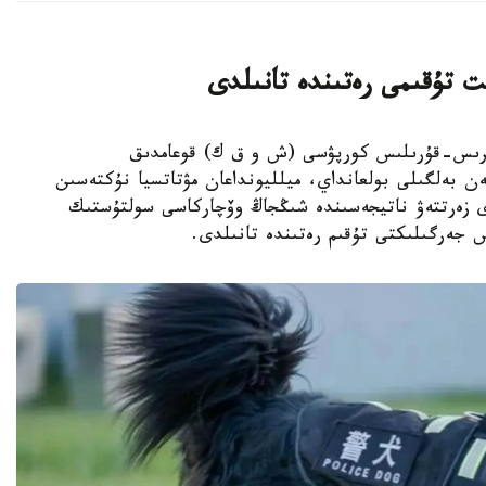
ت تۇقىمى رەتىندە تانىلدى
ىڭجاڭ ءوندىرىس-قۇرىلىس كورپۋسى (ش و ق ك) قوعامدىق
ەن بەلگىلى بولعانداي، ميلليونداعان مۋتاتسيا نۇكتەسىن
دى زەرتتەۋ ناتيجەسىندە شىڭجاڭ وۆچاركاسى سولتۇستىك
س جەرگىلىكتى تۇقىم رەتىندە تانىلدى.