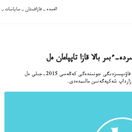
الەمدە
قازاقستان
ساياسات
ت
استانا.قازاقپارات - نورۆەگيانىڭ جول قوزعالىسى قاۋىپسىزدىگى جونىندەگى كەڭەسى 2015-جىلى ەل
 زارداپ شەكپەگەنىن مالىمدەدى.