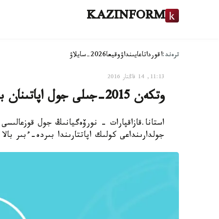
KAZINFORM
ترەند:
اقوردا
تاعايىنداۋ
وقيعا
2026-سايلاۋ
11:13, 14 قاڭتار 2016
وتكەن 2015-جىلى جول اپاتىنان بىردە-ءبىر بالا قازا تاپپاعان ەل
جولدارىنداعى كولىك اپاتتارىندا بىردە-ءبىر بالا