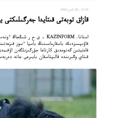
17:24, 08 تامىز 2026
قازاق توبەتى قىتايدا جەرگىلىكتى ي
استانا. KAZINFORM – ق ح ر ش
قاۋىپسىزدىك باسقارماسىنىڭ باسپا ءسوز قىزمەتىن
قامتيتىن گەنومدىق كارتاعا جۇرگىزىلگەن اۋقىم
قىتاي وڭىرىندە قالىپتاسقان بايىرعى جانە دەربە