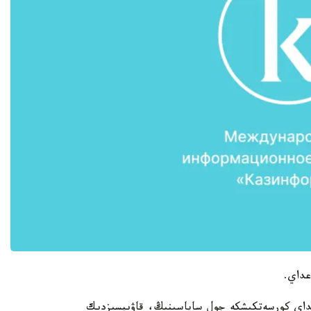
داي كورسەتكىشكە جول ساپاسىنىڭ، قاۋىپسىزدىك