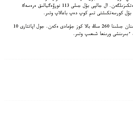
جۇيەلەرىنىڭ جاقسارتىلۋى، ت. ب. ارقاسىندا قول جەتكىزىلگەن. ال جالپى بۇل جىلى 113 نورۆەگيالىق ەرەسەك
 بۇل كورسەتكىشتى تىم كوپ دەپ باعالاپ وتىر.
بۇگىنگى تاڭدا الەمدە جول-كولىك وقيعالارى سالدارىنان جىلىنا 260 مىڭ بالا كوز جۇمادى ەكەن. جول اپاتتارى 10