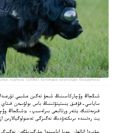
ылыс корпусы (ШӨҚК) Қоғамдық қауіпсіздік басқармасы
ساياسي-قۇقىق ينستيتۋتىنىڭ باس بولۋىمەن قىتاي عى
قىزمەتتىك يتتەر ورتالىعى بىرلەسىپ، «شىڭجاڭ وۆچا
يت رەتىندە ىرىكتەۋدىڭ نەگىزگى تەحنولوگيالارىن از
جۋىردا اتالعان جوبا اياسىندا جۇرگىزىلگەن نەگىزگى