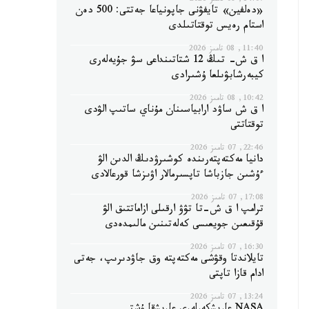
14:07, 08 تامىز 2026
«دەلفين» تايفۋنى جاپونياعا جەتتى: 500 دەن
استام رەيس توقتاتىلدى
11:40, 08 تامىز 2026
ا ق ش- تىڭ 12 شتاتىنداعى سۋ جۇيەلەرى
كيبەرشابۋىلعا ۇشىرادى
10:42, 08 تامىز 2026
ا ق ش ساۋد ارابياسىنان مۇناي ساتىپ الۋدى
توقتاتتى
22:46, 07 تامىز 2026
دانيا مەكتەپتەرىندە كوشىرۋدىڭ الدىن الۋ
ءۇشىن جازباشا تاپسىرمالار اۋىزشا قورعالادى
17:08, 07 تامىز 2026
ترامپ ا ق ش-تا تۋۋ ارقىلى ازاماتتىق الۋ
قۇقىعىن جويعىسى كەلەتىنىن مالىمدەدى
16:30, 07 تامىز 2026
تايلاندتا وقۋشى مەكتەپتە وق جاۋدىرىپ، جەتى
ادام قازا تاپتى
13:24, 07 تامىز 2026