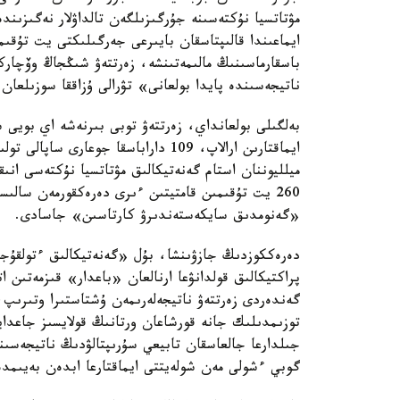
مۋتاتسيا نۇكتەسىنە جۇرگىزىلگەن تالداۋلار نەگىزىن
ايماعىندا قالىپتاسقان بايىرعى جەرگىلىكتى يت تۇق
باسقارماسىنىڭ مالىمەتىنشە، زەرتتەۋ شىڭجاڭ وۆچار
ناتيجەسىندە پايدا بولعانى» تۋرالى ۇزاققا سوزىلعان 
بەلگىلى بولعانداي، زەرتتەۋ توبى بىرنەشە اي بويى
ميلليوننان استام گەنەتيكالىق مۋتاتسيا نۇكتەسى انى
260 يت تۇقىمىن قامتيتىن ءىرى دەرەكقورمەن سا
«گەنومدىق سايكەستەندىرۋ كارتاسىن» جاسادى.
دەرەككوزدىڭ جازۋىنشا، بۇل «گەنەتيكالىق ءتولقۇج
پراكتيكالىق قولدانۋعا ارنالعان «باعدار» قىزمەتىن 
گەندەردى زەرتتەۋ ناتيجەلەرىمەن ۇشتاستىرا وتىرىپ
توزىمدىلىك جانە قورشاعان ورتانىڭ قولايسىز جاعدايل
جىلدارعا جالعاسقان تابيعي سۇرىپتالۋدىڭ ناتيجەسى
گوبي ءشولى مەن شولەيتتى ايماقتارعا ابدەن بەيىمدە