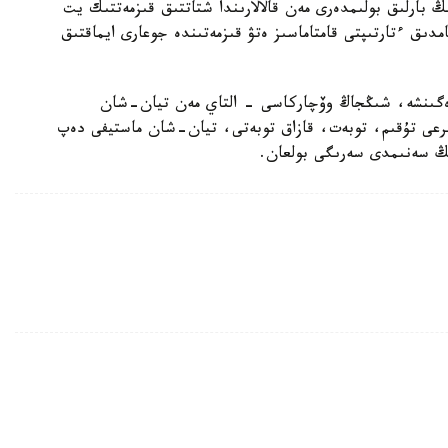
بارلىق بولىمدەرى مەن قالالارىندا شتاتتىق قىزمەتتىك يت
امدىق ءتارتىپتى قامتاماسىز ەتۋ قىزمەتىندە جوعارى ايماقتىق
رەگىنشە، شىڭجاڭ وۆچاركاسى - التاي مەن تيان-شان
بايىرعى تۇقىم، توبەت، قازاق توبەتى، تيان-شان ماستيفى دەپ
دىڭ سەنىمدى سەرىگى بولعان.