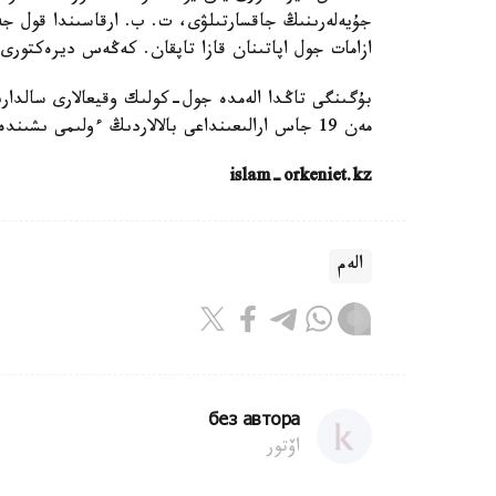
ازامات جول اپاتىنان قازا تاپقان. كەڭەس ديرەكتورى
مەن 19 جاس ارالىعىنداعى بالالاردىڭ ءولىمى ىشىندە ءبىرىنشى ورىنعا شىعىپ وتىر.
islam-orkeniet.kz
الەم
без автора
اۆتور