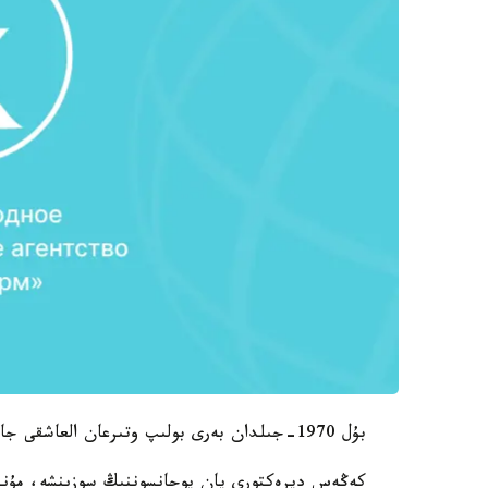
بۇل 1970-جىلدان بەرى بولىپ وتىرعان العاشقى جاعداي.
كەڭەس ديرەكتورى يان يوحانسوننىڭ سوزىنشە، مۇن