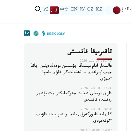
الداۋ
KZ
QZ
РУ
EN
中文
ق ز
ЎЗ
تاقىرىپقا قاتىستى
10:40, 09 تامىز 2026
عالىمدار ادام ميىنىڭ جۇمىسىن مودەلدەيتىن جاڭا
چيپ ازىرلەدى - شەتەلدەگى قازاق باسپا
ءسوزى
17:24, 08 تامىز 2026
قازاق توبەتى قىتايدا جەرگىلىكتى يت تۇقىمى
رەتىندە تانىلدى
16:18, 08 تامىز 2026
كليماتتىڭ وزگەرۋى ماتچا وندىرىسىنە قاۋىپ
ءتوندىردى