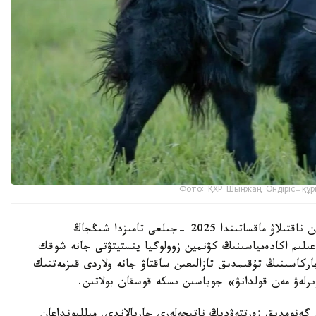
Фото: ҚХР Шыңжаң Өндіріс-құр
شىڭجاڭ وۆچاركاسىنىڭ شىعۋ تەگىن عىلىمي تۇرعىدان ناقتىلاۋ ماقساتىندا 2025 -جىلعى تامىزدا شىڭجاڭ
لىم اكادەمياسىنىڭ كۋنمين زوولوگيا ينستيتۋتى جانە شوقك
ركاسىنىڭ تۇقىمدىق تازالىعىن ساقتاۋ جانە ولاردى قىزمەتتىك
ىرلەۋ مەن قولدانۋ» جوباسىن ىسكە قوسقان بولاتىن.
 گەنومدىق زەرتتەۋدىڭ ناتيجەلەرى جاريالاندى. ميلليونداعان