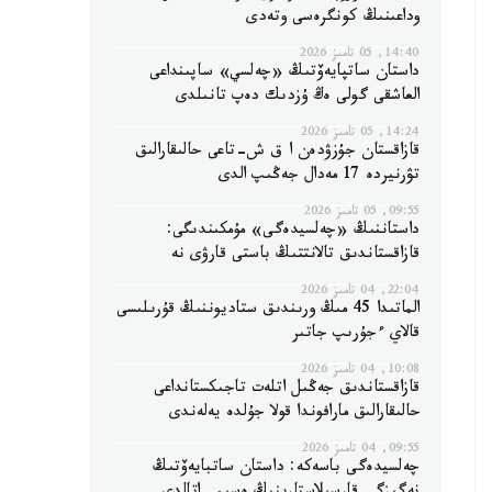
وداعىنىڭ كونگرەسى وتەدى
14:40, 05 تامىز 2026
داستان ساتپايەۆتىڭ «چەلسي» ساپىنداعى
العاشقى گولى ەڭ ۇزدىك دەپ تانىلدى
14:24, 05 تامىز 2026
قازاقستان جۇزۋدەن ا ق ش-تاعى حالىقارالىق
تۋرنيردە 17 مەدال جەڭىپ الدى
09:55, 05 تامىز 2026
داستاننىڭ «چەلسيدەگى» مۇمكىندىگى:
قازاقستاندىق تالانتتىڭ باستى قارۋى نە
22:04, 04 تامىز 2026
الماتىدا 45 مىڭ ورىندىق ستاديوننىڭ قۇرىلىسى
قالاي ءجۇرىپ جاتىر
10:08, 04 تامىز 2026
قازاقستاندىق جەڭىل اتلەت تاجىكستانداعى
حالىقارالىق مارافوندا قولا جۇلدە يەلەندى
09:55, 04 تامىز 2026
چەلسيدەگى باسەكە: داستان ساتبايەۆتىڭ