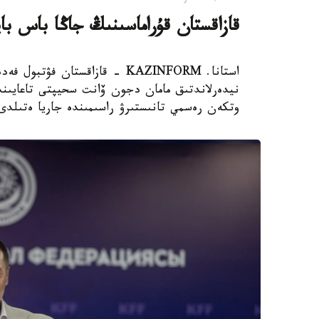
قازاقستان قۇراماسىنىڭ جاڭا باس با
استانا. KAZINFORM - قازاقستان
نيدەرلاندتىق مامان دجون ۆانت سحيپتى تاعايىندا
وتكەن رەسمي تانىستىرۋ راسىمىندە جاريا ەتىلدى