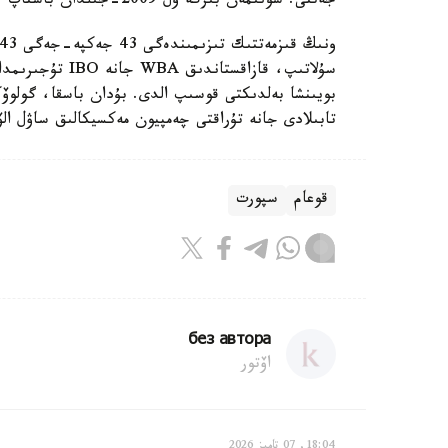
جەتتى. سونىمەن بىرگە ول 2009-جىلدان باستاپ ءوز قارسىلاستارىن نوكاۋتقا جىبەرىپ كەلەدى.
تابىلادى جانە تۇراقتى چەمپيون مەكسيكالىق ساۋل ال
قوعام
سپورت
без автора
اۆتور
18:04, 07 تامىز 2026