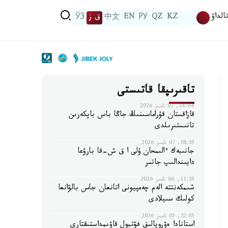
الداۋ
KZ
QZ
РУ
EN
中文
ق ز
ЎЗ
تاقىرىپقا قاتىستى
18:04, 07 تامىز 2026
قازاقستان قۇراماسىنىڭ جاڭا باس باپكەرىن
تانىستىرىلدى
08:55, 07 تامىز 2026
جانىبەك ءالىمحان ۇلى ا ق ش-قا بارۋعا
دايىندالىپ جاتىر
11:55, 06 تامىز 2026
شىمكەنتتە الەم چەمپيونى اتانعان جاس بالۋانعا
كولىك سىيلادى
22:05, 05 تامىز 2026
استانادا ەۋروپالىق فۋتبول قاۋىمداستىقتارى