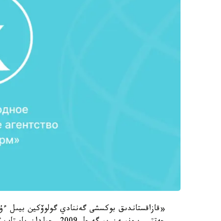
«قازاقستاندىق بوكسشى گەننادي گولوۆكين بيىل ءۇ