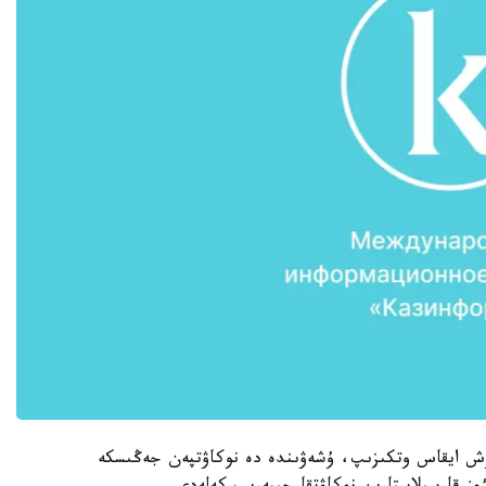
ش ايقاس وتكىزىپ، ۇشەۋىندە دە نوكاۋتپەن جەڭىسكە