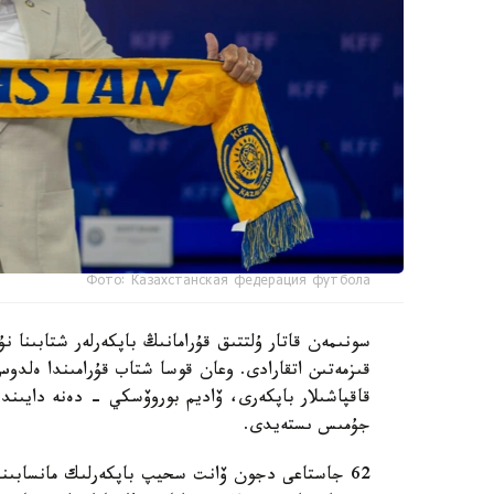
Фото: Казахстанская федерация футбола
سونىمەن قاتار ۇلتتىق قۇرامانىڭ باپكەرلەر شتابىنا
قىزمەتىن اتقارادى. وعان قوسا شتاب قۇرامىندا ەل
قاقپاشىلار باپكەرى، ۆاديم بوروۆسكي - دەنە دايىند
جۇمىس ىستەيدى.
62 جاستاعى دجون ۆانت سحيپ باپكەرلىك مانسابىندا 