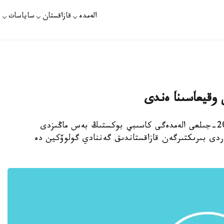
الەمدە
قازاقستان
ساياسات
ت
استانا. قازاقپارات - «سپورت-ەكسپرەسس» 2015-جىلعى الەمدەگى كاسىبي بوكستىڭ بەس ماڭىزدى
اردى بىرىكتىرگەن قازاقستاندىق گەننادي گولوۆكين دە