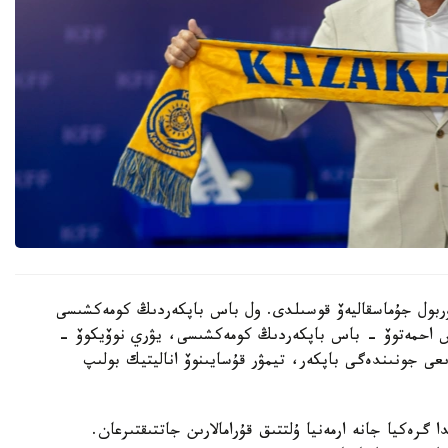
 نۇربول جۇماسقاليەۆ قوسىلدى. ول باس باپكەردىڭ كومەكشىسى
دوس احمەتوۆ - باس باپكەردىڭ كومەكشىسى، يۋري نوۆيكوۆ -
ىعى جونىندەگى باپكەر، تيمۋر قۇسايىنوۆ اناليتيك بولىپ
گرەكيا جانە ارمەنيا ۇلتتىق قۇرامالارىن جاتتىقتىرعان.