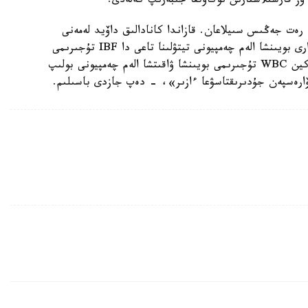
ونىڭ قىزمەتتىك تىزىمىندەگى 43 جەكپە-جەگى 43 رەت جەڭىس سىيلاعان. قازاندا كانادالىق داۆيد لەمەنى
سۇلاتىپ، قازاقستاندىق WBA جانە IBO تۇجىرىمدارى بويىنشا الەم چەمپيونى تيتۋلىنا تاعى دا IBF تۇجىرىمى
بويىنشا بەلدىكتى قوسىپ الدى. بۇدان باسقا، گولوۆكين WBC تۇجىرىمى بويىنشا ۋاقىتشا الەم چەمپيونى بولىپ
ۆارەسپەن جۇدىرىقتاسۋعا ءازىر»، - دەپ جازدى باسىلىم.