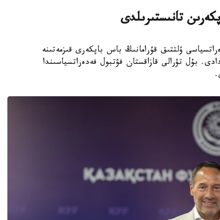
پكەرىن تانىستىرىلدى
 فۋتبول فەدەراتسياسى ۇلتتىق قۇرامانىڭ باس باپكەرى قىزمەتىنە
دى. بۇل تۋرالى قازاقستان فۋتبول فەدەراتسياسىندا
.