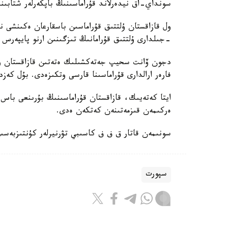
سونداي-اق نيدەرلاند قۇراماسىنىڭ باپكەرلەر شتابىند
-جىلدارى ۇلتتىق قۇرامانىڭ تىزگىنىن ارنو پايپەرس
فارەر ارالدارى قۇراماسىنا قارسى وتكىزەدى. بۇل كەزد
ايتا كەتەيىك، قازاقستان قۇراماسىنىڭ بۇرىنعى باس ب
ەركىمەن قىزمەتىنەن كەتكەن ەدى.
سونىمەن قاتار ق ف ف كاسىبي تۋرنيرلەر كۇنتىزبەسى
سپورت