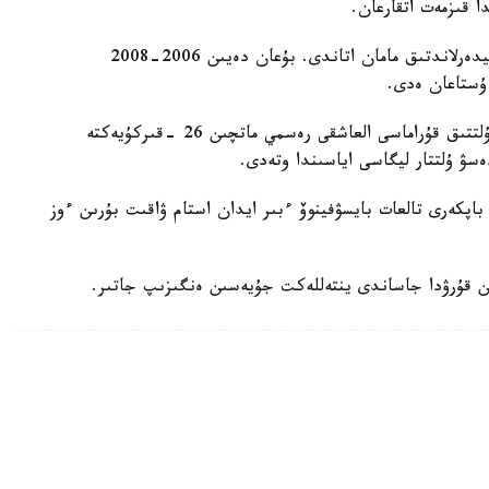
ا قىزمەت اتقارعان.
ول قازاقستان ۇلتتىق قۇراماسىن باسقارعان ەكىنشى نيدەرلاندتىق مامان اتاندى. بۇعان دەيىن 2006-2008
 ۇستاعان ەدى.
دجون ۆانت سحيپ جەتەكشىلىك ەتەتىن قازاقستان ۇلتتىق قۇراماسى العاشقى رەسمي ماتچىن 26 -قىركۇيەكتە
ەسۋ ۇلتتار ليگاسى اياسىندا وتەدى.
اپكەرى تالعات بايسۋفينوۆ ءبىر ايدان استام ۋاقىت بۇرىن ءوز
ن قۇرۋدا جاساندى ينتەللەكت جۇيەسىن ەنگىزىپ جاتىر.