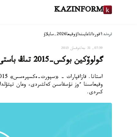
KAZINFORM
ترەند:
اقوردا
تاعايىنداۋ
وقيعا
2026-سايلاۋ
07:59, 31 جەلتوقسان 2015
گولوۆكين بوكس-2015 تىڭ باستى وقيعاسىنا ەندى
وقيعاسىنا ءوز نۇسقاسىن كەلتىردى، وعان تيتۋلد
كىردى.