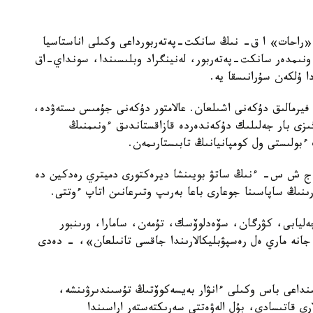
ندە ۇسىنىلعان «راحات» ا ق- نىڭ سانكت-پەتەربورداعى وكىلى اناستاسيا
ونىمدەر سانكت-پەتەربور، لەنينگراد وبلىسىندا، سونداي-اق
ا ۇلكەن سۇرانىسقا يە.
يرمالىق دۇكەنى اشىلعان. عالامتور دۇكەنى جۇمىس ىستەۋدە،
ىزى بار جەلىلىك دۇكەندەردە قازاقستاندىق ءونىمنىڭ
بولىستى ول كومپانيانىڭ تابىستارىمەن.
ەدە ءسۇت ونىمدەرىن ۇسىنعان «ليدەر 2010» ج ش س- ءنىڭ ساتۋ بويىنشا ديرەكتورى دميتري رەدكين دە
نىڭ ساپاسىنا جوعارى باعا بەرىپ وتىرعانىن اتاپ ءوتتى.
ليابى، كۋرگان، سۆەدلوۆسك، تۇمەن، سامارا، ورىنبور
جانە ماري ەل رەسپۋبليكالارىندا جاقسى تانىلعان»، - دەدى
بىر قالاسىنداعى باس وكىلى ءانۋار بەيسەكوۆتىڭ تۇسىندىرۋىنشە،
ارى قاتىسادى، بۇل الەۋەتتى سەرىكتەستەر اراسىندا