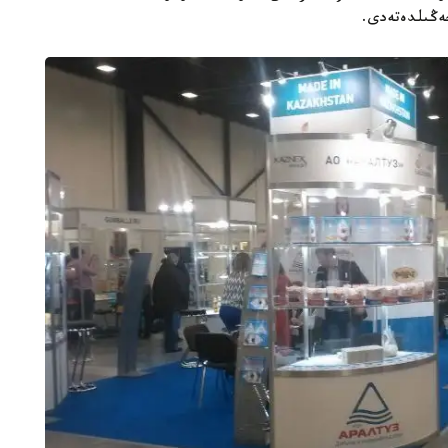
جەڭىلدەتەدى.