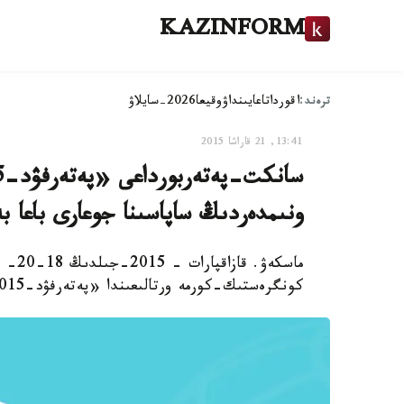
KAZINFORM
ترەند:
اقوردا
تاعايىنداۋ
وقيعا
2026-سايلاۋ
13:41, 21 قاراشا 2015
ونىمدەردىڭ ساپاسىنا جوعارى باعا ب
ماسكە
كونگرەستىك-كورمە ورتالىعىندا «پەتەرفۋد-2015» اتتى 24- حالىقارالىق ازىق-تۇلىك كورمەسى ءوتتى.