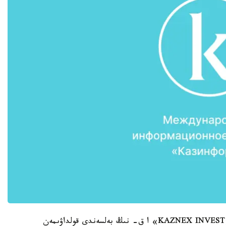
كورمەدە قازاقستاندىق وندىرۋشىلەردىڭ ونىمدەرى «KAZNEX INVEST» ا ق- نىڭ بەلسەندى قولداۋىمەن