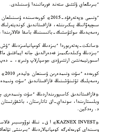
ءبىرىڭعاي ۇلتتىق ستەند فورماتىندا ۇسىنىلدى.
ءونىمى «پەتەرفۋد-2015» كورمەسى
سىچيەۆانىڭ پىكىرىنشە، قازاقستاندىق كونديتەرلىك 
رەسەيدىڭ سولتۇستىك-باتىسىنىڭ باسقا قالالارىندا د
«سانكت-پەتەربوردا ءبىزدىڭ كومپانيامىزدىڭ ءۇش ف
ءبىزدىڭ وكىلدىگىمىز فەدەرالدىق جانە ايماقتىق ماڭ
اسسورتيمەنتىن ارتتىرۋدى جوسپارلاپ وتىر»، - دەپ ء
كورم
رەسەيلىك تۇتىنۋشىنىڭ قازاقستاندىق ءسۇت ونىمدەرى
«قازاقستاندىق كاسىپورىنداردىڭ ءسۇت ونىمدەرى چە
وبلىستارىندا، سونداي-اق تاتارستان، باشقۇرتستان 
د. رەدكين.
«KAZNEX INVEST» ا ق- نىڭ نوۆوسى
وسىنداي كورمەلەرگە كومپانيالاردىڭ ءبىرىنشى تۇلعال