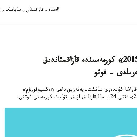
الەمدە
قازاقستان
ساياسات
ت
سانكت-پەتەربورداعى «پەتەرفۋد-2015» كورمەسىندە قازاقستاندىق
ەرىلدى - فوتو
ۋ. قازاقپارات - 2015-جىلدىڭ 18-20- قاراشا كۇندەرى سانكت-پەتەربورداعى «ەكسپوفورۋم»