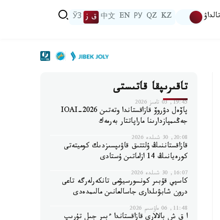
الداۋ
KZ
QZ
РУ
EN
中文
ق ز
ЎЗ
تاقىرىپقا قاتىستى
19:45, 03 تامىز 2026
پاۆەل دۋروۆ قازاقستاندا وتەتىن IOAI-2026
جەڭىمپازدارىنا ماراپاتتار بەرمەك
20:08, 30 شىلدە 2026
قازاقستاننىڭ ۇلتتىق قاۋىپسىزدىك كوميتەتى
كورەيانىڭ 14 ازاماتىن ۇستادى
16:07, 30 شىلدە 2026
كاسپي قۇبىر كونسورسيۋمى تانكەرلەرگە تاعى
درون شابۋىلدارى جاسالعانىن مالىمدەدى
11:48, 06 ماۋسىم 2026
ا ق ش بالالارى قازاقستاندا ءبىر جىل تۇرىپ