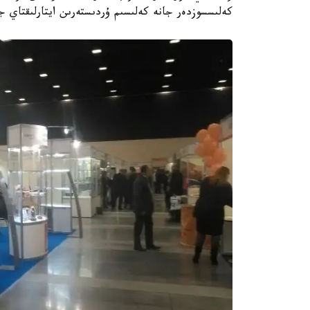
كەلىسسوزدەر جانە كەلىسىم ۇردىستەرىن ايتارلىقتاي 