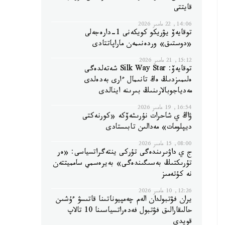
قايتتى
14:06, 22 مامىر 2026
توقايەۆ يۋريكو كويكەنى 1-دارەجەلى
«دوستىق» وردەنىمەن ماراپاتتادى
15:12, 21 مامىر 2026
توقايەۆ: Silk Way Star شەتەلدەگى
ەلىمىزدىڭ ەڭ تانىمال ءارى بەدەلدى
مەدياجوبالارىنىڭ بىرىنە اينالدى
16:54, 19 مامىر 2026
ۋاڭ ي شاحرات نۇرىشەۆكە «كورنەكتى
ديپلومات» مەدالىن تابىستادى
08:00, 15 مامىر 2026
ج ي داۋىرىندەگى تۇركى ينتەگراتسياسى: «ەر
تۇرىكتىڭ بەسىگىندەگى» بەيرەسمي سامميتتەن
نە كۇتەمىز
12:26, 10 مامىر 2026
يران فۋتبولدان الەم چەمپيوناتىنا قاتىسۋ ءۇشىن
حالىقارالىق فۋتبول فەدەراتسياسىنا 10 تالاپ
قويدى