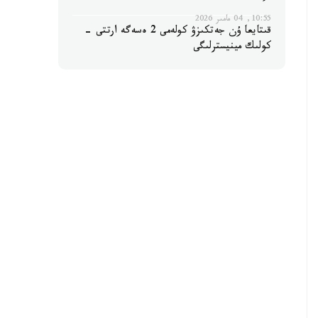
10:55, 04 مامىر 2026
قىتايعا ۇن جەتكىزۋ كولەمى 2 ەسەگە ارتتى -
كولىك مينيسترلىگى