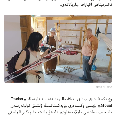
تاقىرىپتاعى اقپارات جاريالاندى.
Фото: ӨзА
وزبەكستاندىق ب ا ق-تىڭ مالىمەتىنشە، قىتايدىڭ «Pocket
Mount» ۇيىمى وكىلدەرى وزبەكستاننىڭ ۇلتتىق قولونەرىمەن
تانىسىپ، مادەني بايلانىستاردى دامىتۋ باعىتىندا پىكىر الماستى.