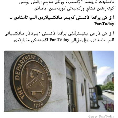
مادەنيەت تاريحىنا ءۇڭىلىپ، ورتاق سەزىم ارقىلى رۋحتى
كوتەرەتىن قىتاي وركەنيەتى كورمەسىن جاسادى.
ا ق ش يرانعا قاتىستى كەيبىر سانكتسيالاردى الىپ تاستادى -
ParsToday
ا ق ش قارجى مينيسترلىگى يرانعا قاتىستى ءبىرقاتار سانكتسيانى
الىپ تاستادى. بۇل تۋرالى ParsToday اگەنتتىگى حابارلادى.
Фото: ParsToday