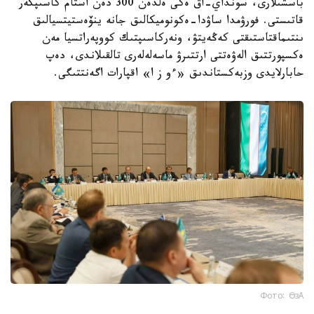
باسشىلارى، سونداي-اق ەكى ەلدەن 300 دەن استام كاسىپكەر
قاتىستى. فورۋمدا ساۋدا-ەكونوميكالىق جانە ينۆەستيتسيالىق
ىنتىماقتاستىقتى كەڭەيتۋ، ونەركاسىپتىك كووپەراتسيا مەن
ەكسپورتتىق الەۋەتتى ارتتىرۋ ماسەلەلەرى تالقىلاندى، دەپ
حابارلايدى وزبەكستاندىق «ءو ز ا» اقپارات اگەنتتىگى.
Фото: ӨзА