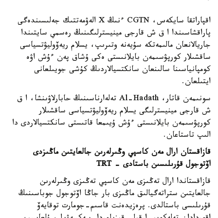
اقپاراتقا سايكەس، CGTN ءنىڭ X الەۋمەتتىك جەلىسىندەگى
پاراقشاسىندا ا ق ش قارجى مينيسترلىگىنىڭ رەسمي سايتىندا
جاريالانعان مالىمەتكە سۇيەنە وتىرىپ، يسلام ريەۆوليۋتسياسى
ساقشىلار كورپۋسىمەن بايلانىستى ەكى ۇشاق پەن ءۇش اۋە
كومپانياسىنا سالىنعان سانكتسيالاردىڭ كۇشى جويىلعانى
ايتىلعان.
سونىمەن قاتار، Al-Hadath تەلەارناسىنىڭ حابارلاۋىنشا، ا ق
ش قارجى مينيسترلىگى يسلام ريەۆوليۋتسياسى ساقشىلار
كورپۋسىمەن بايلانىستى ءۇش ۇيىمعا قاتىستى سانكتسيالاردى دا
الىپ تاستاعان.
قازاقستان ارال مەن كاسپي وڭىرلەرىن جالعايتىن ماڭىزدى
اۆتوجول قۇرىلىسىن باستادى - TRT
قازاقستاندا ارال تەڭىزى مەن كاسپي تەڭىزى وڭىرلەرىن
جالعايتىن ستراتەگيالىق ماڭىزى بار جاڭا اۆتوجول جوباسىنىڭ
قۇرىلىسى باستالدى. پرەزيدەنت قاسىم-جومارت توقايەۆ