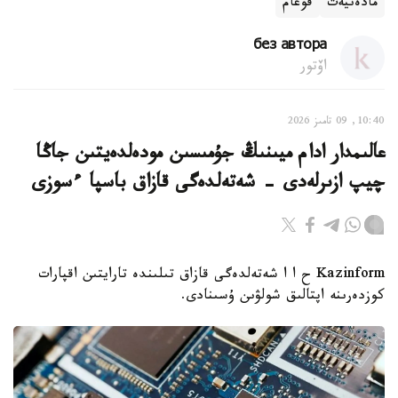
مادەنيەت
قوعام
без автора
اۆتور
10:40, 09 تامىز 2026
عالىمدار ادام ميىنىڭ جۇمىسىن مودەلدەيتىن جاڭا
چيپ ازىرلەدى - شەتەلدەگى قازاق باسپا ءسوزى
Kazinform ح ا ا شەتەلدەگى قازاق تىلىندە تارايتىن اقپارات
كوزدەرىنە اپتالىق شولۋىن ۇسىنادى.