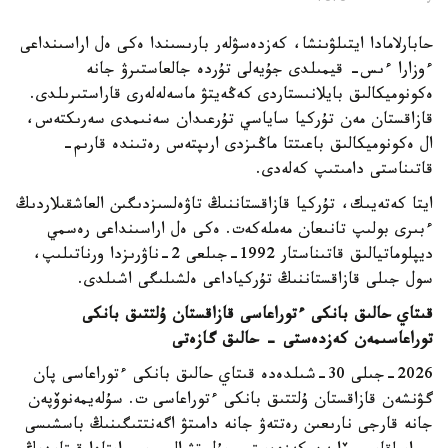
حابارلامادا ايتىلۋىنشا، كەزدەسۋلەر بارىسىندا ەكى ەل اراسىنداعى
ءوزارا ءىس- قيمىلدى جۇيەلى تۇردە جالعاستىرۋ جانە
ەكونوميكالىق بايلانىستاردى كەڭەيتۋ ماسەلەلەرى قاراستىرىلدى.
قازاقستان مەن تۇركيا ساياسي تۇرعىدان سەنىمدى سەرىكتەس،
ال ەكونوميكالىق باعىتتا ماڭىزدى ارىپتەس رەتىندە قارىم-
قاتىناستى دامىتىپ كەلەدى.
ايتا كەتەيىك، تۇركيا قازاقستاننىڭ تاۋەلسىزدىگىن العاشقىلاردىڭ
ءبىرى بولىپ تانىعان مەملەكەت. ەكى ەل اراسىنداعى رەسمي
ديپلوماتيالىق قاتىناستار 1992-جىلعى 2-ناۋرىزدا ورناتىلىپ،
سول جىلى قازاقستاننىڭ تۇركياداعى ەلشىلىگى اشىلدى.
قىتاي حالىق بانكى ءتوراعاسى قازاقستان ۇلتتىق بانكى
توراعاسىمەن كەزدەستى - حالىق گازەتى
2026-جىلى 30-شىلدەدە قىتاي حالىق بانكى ءتوراعاسى پان
گۋنشەن قازاقستان ۇلتتىق بانكى ءتوراعاسى ت. سۇلەيمەنوۆپەن
جانە قارجى نارىعىن رەتتەۋ جانە دامىتۋ اگەنتتىگىنىڭ باسشىسى