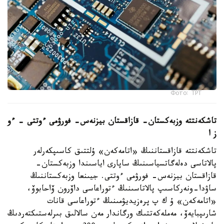
Фото: ТРТ
تاشكەنتتە وزبەكستان- قازاقستان بيزنەس- فورۋمى ءوتتى – ءو
ز ا
تاشكەنتتە قازاقستاننىڭ «اتامەكەن» ۇلتتىق كاسىپكەرلەر
پالاتاسى دەلەگاتسياسىنىڭ ساپارى اياسىندا وزبەكستان-
قازاقستان بيزنەس- فورۋمى ءوتتى. جيىنعا وزبەكستاننىڭ
ساۋدا-ونەركاسىپ پالاتاسىنىڭ ءتوراعاسى داۆرون ۆاحابوۆ،
«اتامەكەن» ۇ ك پ پرەزيديۋمىنىڭ ءتوراعاسى قانات
شارىپبايەۆ، مەملەكەتتىك ورگاندار مەن سالالىق بىرلەستىكتەردىڭ