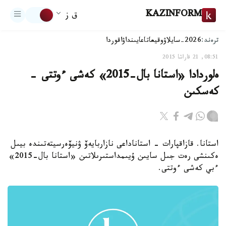
KAZINFORM
ق ز
ترەند:
2026-سايلاۋ
وقيعا
تاعايىنداۋ
اقوردا
08:51, 21 قاراشا 2015
ەلوردادا «استانا بال-2015» كەشى ءوتتى -
كەسكىن
استانا. قازاقپارات - استاناداعى نازاربايەۆ ۋنيۆەرسيتەتىندە بيىل
ەكىنشى رەت جىل سايىن ۇيىمداستىرىلاتىن «استانا بال-2015»
ءبي كەشى ءوتتى.