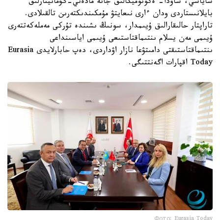
ساياسي، ساۋدا- ەكونوميكالىق جانە مادەني-گۋمانيتارلىق
بايلانىستاردى ودان ءارى نىعايتۋ مۇمكىندىكتەرىن تالقىلادى.
تاراپتار حالىقارالىق ۇيىمدار، سونىڭ ىشىندە تۇركى مەملەكەتتەرى
ۇيىمى مەن يسلام ىنتىماقتاستىعى ۇيىمى اياسىنداعى
ىنتىماقتاستىقتى دامىتۋعا نازار اۋداردى، دەپ حابارلايدى Eurasia
Today اقپارات اگەنتتىگى.
Фото: Eurasia Today