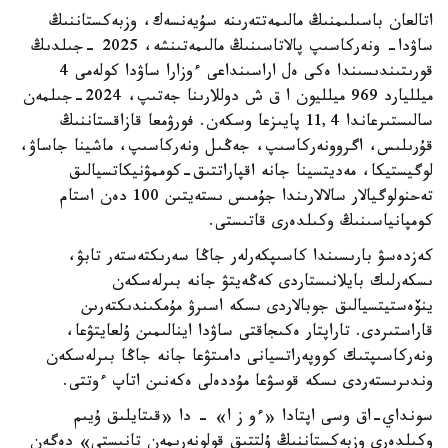
اتالعان باسىلىمنىڭ مالىمەتتەرىنە سۇيەنسەك، وزبەكستاننىڭ
ساۋدا- ونەركاسىپ پالاتاسىنىڭ مالىمەتىنشە، 2025 -جىلدىڭ
قورىتىندىسىندا ەكى ەل اراسىنداعى ءوزارا ساۋدا كولەمى 4
ميلليارد 969 ميلليون ا ق ش دوللارىنا جەتىپ، 2024-جىلمەن
سالىستىرعاندا 11,4 پايىزعا وسكەن. فورۋمعا قازاقستاننىڭ
قۇرىلىس، اگروونەركاسىپ، جەڭىل ونەركاسىپ، ماشينا جاساۋ،
لوگيستيكا، مەديتسينا جانە اقپاراتتىق-كوممۋنيكاتسيالىق
تەحنولوگيالار سالالارىندا جۇمىس ىستەيتىن 100 دەن استام
كومپانياسىنىڭ وكىلدەرى قاتىستى.
كەزدەسۋ بارىسىندا كاسىپكەرلەر جاڭا سەرىكتەستەر تابۋ،
ىسكەرلىك بايلانىستاردى كەڭەيتۋ جانە بىرلەسكەن
ينۆەستيتسيالىق جوبالاردى ىسكە اسىرۋ مۇمكىندىكتەرىن
قاراستىردى. تاراپتار ەكىجاقتى ساۋدا اينالىمىن ۇلعايتۋعا،
ونەركاسىپتىك كووپەراتسيانى دامىتۋعا جانە جاڭا بىرلەسكەن
وندىرىستەردى ىسكە قوسۋعا مۇددەلى ەكەنىن اتاپ ءوتتى.
سونداي-اق وسى اپتادا «ءو ز ا» - دا «قىتايلىق ۇيىم
وكىلدەرى وزبەكستاننىڭ ۇلتتىق قولونەرىمەن تانىستى» دەگەن