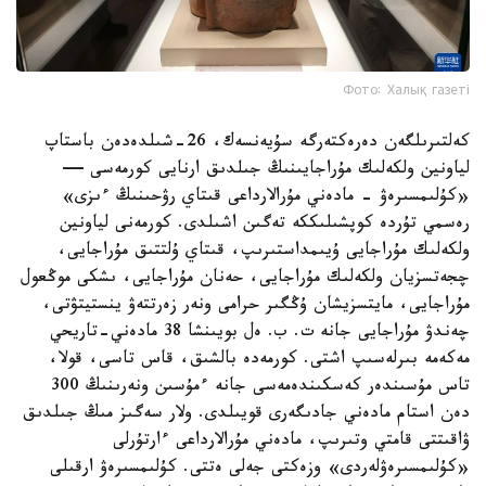
Фото: Халық газеті
كەلتىرىلگەن دەرەكتەرگە سۇيەنسەك، 26-شىلدەدەن باستاپ
لياونين ولكەلىك مۇراجايىنىڭ جىلدىق ارنايى كورمەسى —
«كۇلىمسىرەۋ - مادەني مۇرالارداعى قىتاي رۋحىنىڭ ءىزى»
رەسمي تۇردە كوپشىلىككە تەگىن اشىلدى. كورمەنى لياونين
ولكەلىك مۇراجايى ۇيىمداستىرىپ، قىتاي ۇلتتىق مۇراجايى،
چجەتسزيان ولكەلىك مۇراجايى، حەنان مۇراجايى، ىشكى موڭعول
مۇراجايى، مايتسزيشان ۇڭگىر حرامى ونەر زەرتتەۋ ينستيتۋتى،
چەندۋ مۇراجايى جانە ت. ب. ەل بويىنشا 38 مادەني-تاريحي
مەكەمە بىرلەسىپ اشتى. كورمەدە بالشىق، قاس تاسى، قولا،
تاس مۇسىندەر كەسكىندەمەسى جانە ءمۇسىن ونەرىنىڭ 300
دەن استام مادەني جادىگەرى قويىلدى. ولار سەگىز مىڭ جىلدىق
ۋاقىتتى قامتي وتىرىپ، مادەني مۇرالارداعى ءارتۇرلى
«كۇلىمسىرەۋلەردى» وزەكتى جەلى ەتتى. كۇلىمسىرەۋ ارقىلى