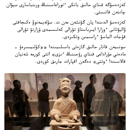
كەزدەسۋگە قىتاي حالىق بانكى ءتوراعاسىنىڭ ورىنباسارى سيۋان
چاننەن قاتىستى.
كەزدەسۋ الدىندا پان گۋنشەن مەن ت. سۇلەيمەنوۆ ەكىجاقتى
ۆاليۋتانى ءوزارا ايىرباستاۋ تۋرالى كەلىسىمدى ۇزارتۋ تۋرالى
قۇجات الماسۋ ءراسىمىن وتكىزدى.
سونىمەن قاتار حالىق گازەتى باسىلىمىندا ««كۇلىمسىرەۋ -
مادەني مۇراداعى قىتاي رۋحىنىڭ ءىزى» اتتى كورمە شەنيان
قالاسىندا ءوتتى» دەگەن اقپارات جارىق كوردى.