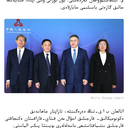
م. ابىلقاسىموۆامەن كەزدەستى. بۇل تۋرالى وسى اپتادا قىتايدىڭ
حالىق گازەتى باسىلىمى حابارلادى.
Фото: Халық газеті
اتالعان ب ا ق-تىڭ دەرەگىنشە، تاراپتار جاھاندىق
ەكونوميكالىق- قارجىلىق احۋال مەن قىتاي-قازاقستان ەكىجاقتى
قارجىلىق ىنتىماقتاستىعى ماسەلەلەرى بويىنشا پىكىر الماستى.