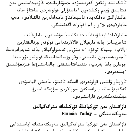
تاشكەنتتە وتكەن كەزدەسۋدە «حۋنارماند» قاۋىمداستىعى مەن
قىتايلىق ۇيىم وكىلدەرى ءداستۇرلى قولونەردى ساقتاۋ جانە
حالىقارالىق دەڭگەيدە ناسيحاتتاۋ ماسەلەلەرىن تالقىلادى، دەپ
حابارلايدى «ءو ز ا» اقپارات اگەنتتىگى.
حابارلامادا ايتىلۋىنشا، دەلەگاتسيا مۇشەلەرى سامارقاند،
شاحريسابز جانە مارعيلان قالالارىنداعى قولونەر ورتالىقتارىن
ارالاپ، جىبەك توقۋ، ءداستۇرلى تەحنولوگيالار جانە شەبەرلەردىڭ
تاجىريبەسىمەن تانىستى. ولار وزبەكستاننىڭ قولونەر مۇراسىنا
جوعارى باعا بەرىپ، ىنتىماقتاستىقتى جالعاستىرۋعا قىزىعۋشىلىق
ءبىلدىردى.
تاراپتار ۇلتتىق قولونەردى الەمگە تانىتۋ، مادەني الماسۋدى
كەڭەيتۋ جانە بىرلەسكەن جوبالاردى جۇزەگە اسىرۋ
مۇمكىندىكتەرىن قاراستىردى.
قازاقستان مەن تۇركيانىڭ تۇركىلىك ستراتەگيالىق
سەرىكتەستىگى - Eurasia Today
قازاقستان مەن تۇركيا ستراتەگيالىق سەرىكتەستىك اياسىنداعى