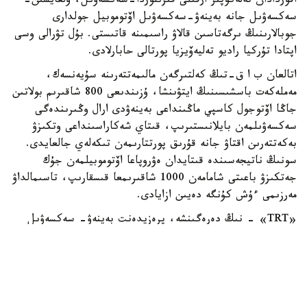
اقوردادان تەلەكوپىر ارقىلى قىزىلوردا-سەكسەۋىل، ۇلعايسىن-
سەكسەۋىل جانە بەينەۋ-سەكسەۋىل اۆتوموبيل جولدارى
جوبالارىنىڭ ىرگەتاسىن قالاۋ راسىمىنە قاتىستى. بۇل تۋرالى وسى
اپتادا تۇركيا راديو تەليەۆيزيا پورتالى حابارلادى.
اتالعان ب ا ق-تىڭ كەلتىرگەن مالىمەتتەرىنە سۇيەنسەك،
مەملەكەت باسشىسىنىڭ ايتۋىنشا، ۇزىندىعى 800 شاقىرىم بولاتىن
جاڭا اۆتوجول كاسپي ماڭىنداعى بەينەۋدى ارال وڭىرىندەگى
سەكسەۋىلمەن بايلانىستىرىپ، قىتاي شەكاراسىنداعى وتكىزۋ
بەكەتتەرىن اقتاۋ جانە قۇرىق پورتتارىمەن تىكەلەي جالعايدى.
سونىڭ ناتيجەسىندە قىتايدان ەۋروپاعا اۆتوموبيلمەن جۇك
جەتكىزۋ باعىتى شامامەن 1000 شاقىرىمعا قىسقارىپ، تاسىمالداۋ
مەرزىمى ءۇش كۇنگە دەيىن ازايادى.
«TRT» - نىڭ دەرەگىنشە، پرەزيدەنت بەينەۋ- سەكسەۋىل
باعىتىن «ارال- كاسپي اۆتوجولى» دەپ اتاۋدى ۇسىنىپ،
جوبانىڭ قازاقستاننىڭ ەۋرازياداعى ترانزيتتىك الەۋەتىن
ارتتىراتىنىن ايتتى. قۇرىلىس كەزىندە 10 مىڭنان استام ادام
جۇمىسپەن قامتىلىپ، جول پايدالانۋعا بەرىلگەننەن كەيىن
جىلدىق جۇك تاسىمالى كولەمى 13,2 ميلليون تونناعا دەيىن