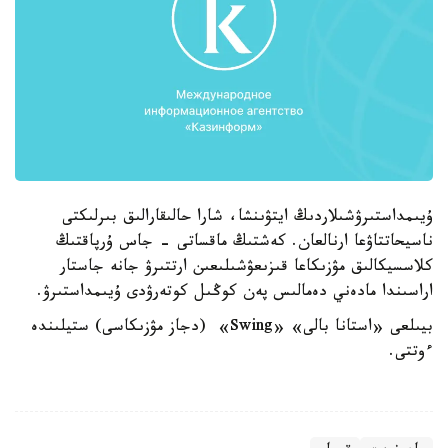
ۇيىمداستىرۋشىلاردىڭ ايتۋىنشا، شارا حالىقارالىق بىرلىكتى
ناسيحاتتاۋعا ارنالعان. كەشتىڭ ماقساتى - جاس ۇرپاقتىڭ
كلاسسيكالىق مۋزىكاعا قىزىعۋشىلىعىن ارتتىرۋ جانە جاستار
اراسىندا مادەني دەمالىس پەن كوڭىل كوتەرۋدى ۇيىمداستىرۋ.
بيىلعى «استانا بالى» «Swing» (دجاز مۋزىكاسى) ستيلىندە
ءوتتى.