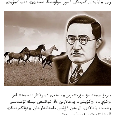
ونى «ابايدان كەيىنگى ءسوز سۇلۋىنىڭ شەبەرى» دەپ ءجۇردى.
بىرەۋ «جەتىسۋ سۋرەتتەرىن»، ەندى ءبىرقاتار ادەبيەتشىلەر
«كۇي»، «كۇيشى» پوەمالارىن ەڭ شوقتىعى بيىك تۋىندىسى
رەتىندە باعالادى. ال مەن ءۇشىن داستاندارىنان «قۇلاگەردىڭ»