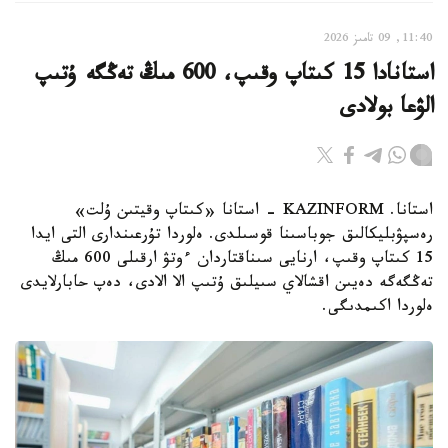
11:40, 09 تامىز 2026
استانادا 15 كىتاپ وقىپ، 600 مىڭ تەڭگە ۇتىپ
الۋعا بولادى
استانا. KAZINFORM - استانا «كىتاپ وقيتىن ۇلت»
رەسپۋبليكالىق جوباسىنا قوسىلدى. ەلوردا تۇرعىندارى التى ايدا
15 كىتاپ وقىپ، ارنايى سىناقتاردان ءوتۋ ارقىلى 600 مىڭ
تەڭگەگە دەيىن اقشالاي سىيلىق ۇتىپ الا الادى، دەپ حابارلايدى
ەلوردا اكىمدىگى.