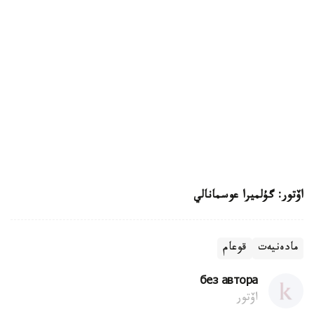
اۆتور: گۇلميرا عوسمانالي
مادەنيەت
قوعام
без автора
اۆتور