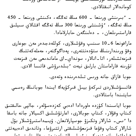
سىناقتاردىڭ قورىتىندىسى بويىنشا ءار ساناتتاعى ۇزدىك
كوماندالار انىقتالادى.
- ءبىرىنشى ورىنعا - 600 مىڭ تەڭگە، ەكىنشى ورىنعا - 450
مىڭ تەڭگە، ءۇشىنشى ورىنعا 300 مىڭ تەڭگە اقشالاي سىيلىق
قاراستىرىلعان، - دەلىنگەن حابارلامادا.
مارافونعا 6-10 سىنىپ وقۋشىلارى، كوللەدجدەر مەن جوعارى
وقۋ ورىندارىنىڭ ستۋدەنتتەرى، پەداگوگتەر، مەملەكەتتىك
قىزمەتشىلەر، اتا-انالار، سونداي-اق ماماندىعى مەن قىزمەت
تۇرىنە قاراماستان بارلىق نيەت ءبىلدىرۋشى قاتىسا الادى.
جوبا قازاق جانە ورىس تىلدەرىندە وتەدى.
قاتىسۋشىلاردى تىركەۋ بيىل قىركۇيەك ايىندا جوبانىڭ رەسمي
سايتىندا باستالادى.
جوبا اياسىندا كۇزدە ەلوردادا ادەبي كەزدەسۋلەر، جالپى حالىقتىق
كىتاپ وقۋلار، كىتاپ جوبالارى، اعارتۋشىلىق اكسيالار جانە باسقا
دا ءىس- شارالار وتكىزۋ جوسپارلانعان. ۇيىمداستىرۋشىلار بۇل
شارالار كىتاپ وقۋعا قىزىعۋشىلىقتى ارتتىرۋعا، وتاندىق ادەبيەتتى