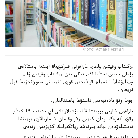
Фото: Астана әкімдігі
«كىتاپ وقيتىن ۇلت» مارافونى قىركۇيەك ايىندا باستالادى.
بۇعان دەيىن استانا اكىمدىگى مەن «كىتاپ وقيتىن ۇلت -
چيتايۋشايا ناتسيا» قوعامدىق قورى ءتيىستى مەموراندۋمعا قول
قويعان.
جوبا وقۋ مادەنيەتىن دامىتۋعا باعىتتالعان.
مارافون شارتى بويىنشا قاتىسۋشىلار التى اي ىشىندە 15 كىتاپ
وقۋى كەرەك. ودان كەيىن ولار وقىعان شىعارمالارى بويىنشا
تەستىلەۋدەن جانە بىرنەشە زياتكەرلىك كۋيزدەن وتەدى.