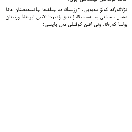
الدىنا تۇسەتىن قيسساسى جوق.
قۇلاگەرگە كەلۋ سەبەبى، ءوزىنىڭ دە جىلقىعا جاقىندىعىنان عانا
ەمەس، جىلقى بەينەسىنىڭ ۇلتتىق ۇعىمدا الاتىن ايرىقشا ورنىنان
بولسا كەرەك. ونى اقىن كوڭىلى مەن پايىمى:
«سۇيگەن جار، سەنگەن دوستان جاقىن جىلقى،
بىلگەن جان بەكەر دەمەس اتتىڭ جايىن»، - دەپ جىرلايدى.
اقانداي اقىنعا قيامەتتىك سەرىك بولعان ورەن جۇيرىكتىڭ ۇلى
جىڭگىر استىڭ ۇستىندە، ءدۇيىم حالىقتىڭ الدىندا جاسالعان
جاۋىزدىقتان بولعان ءولىمى - ءىلياستىڭ وزەگىنە شوق
تاستاماي قويماعان. ەڭ ءبىرىنشى ىقىلاسى مەن قۇلقىن العانى -
سەرىنىڭ بوستان بولمىسى مەن ازاماتتىق ايبىنى. سونداي- اق،
ونىڭ ولەڭ- جىرى عانا ەمەس، ەلدىڭ ءسوزىن سويلەگەن
مىنەزى كوكەيىنە قوندى.
«تۇسىندا سەرى بولسىن، پەرى بولسىن،
ۇنايدى ومىرىمەن اقان ماعان.
قايتكەنمەن ءبىر جۇمباق سىر بار اقاندا».