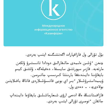
بۇل تۋرالى ول قازاقپارات اگەنتتىگىنە ايتىپ بەردى.
«مەن ءۇشىن ەلىمدى حالىقارالىق دودادا تانىستىرۋ ۇلكەن
مارتەبە. قازىر سپورتتىق سايىسقا، دەفيلەگە، ۇلتتىق كيىم
بايقاۋىنا دايىندىققا بارىنشا كىرىسىپ جاتىرمىن.
ۇيىمداستىرۋشىلار ءبىر اي بويى قاتىسۋشىلاردى قاتاڭ باقىلايتىن
بولادى»، - دەدى ول.
قازاقستاننىڭ ەڭ ادەمى ارۋى شىعارماشىلىق بايقاۋعا دايىنداپ
جاتقان ءنومىرى تۋرالى ايتىپ بەردى.