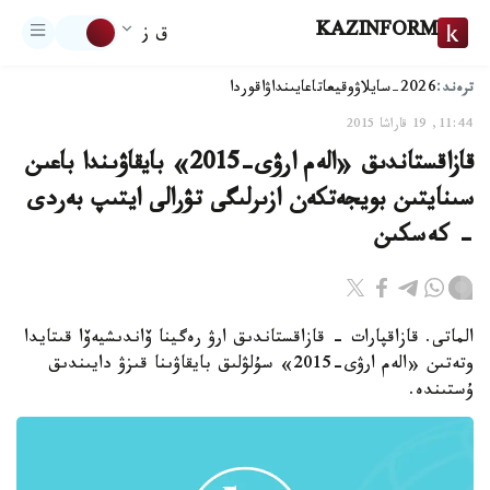
KAZINFORM
ق ز
ترەند:
2026-سايلاۋ
وقيعا
تاعايىنداۋ
اقوردا
11:44, 19 قاراشا 2015
قازاقستاندىق «الەم ارۋى-2015» بايقاۋىندا باعىن
سىنايتىن بويجەتكەن ازىرلىگى تۋرالى ايتىپ بەردى
- كەسكىن
الماتى. قازاقپارات - قازاقستاندىق ارۋ رەگينا ۆاندىشيەۆا قىتايدا
وتەتىن «الەم ارۋى-2015» سۇلۋلىق بايقاۋىنا قىزۋ دايىندىق
ۇستىندە.