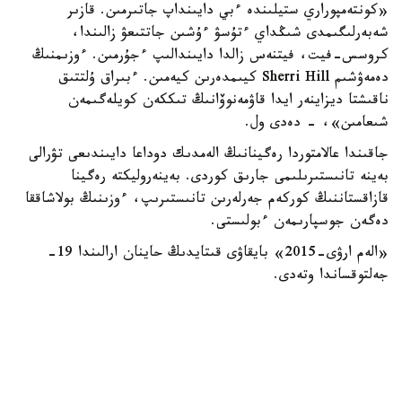
«كونتەمپوراري ستيلىندە ءبي دايىنداپ جاتىرمىن. قازىر
شەبەرلىگىمدى شىڭداي ءتۇسۋ ءۇشىن جاتتىعۋ زالىندا،
كروسس-فيت، فيتنەس زالدا دايىندالىپ ءجۇرمىن. ءوزىمنىڭ
دەمەۋشىم Sherri Hill كيىمدەرىن كيەمىن. ءبىراق ۇلتتىق
ناقىشتا ديزاينەر ايدا قاۋمەنوۆانىڭ تىككەن كويلەگىمەن
شىعامىن»، - دەدى ول.
جاقىندا عالامتوردا رەگينانىڭ الەمدىك دوداعا دايىندىعى تۋرالى
بەينە تانىستىرىلىمى جارىق كوردى. بەينەروليكتە رەگينا
قازاقستاننىڭ كوركەم جەرلەرىن تانىستىرىپ، ءوزىنىڭ بولاشاققا
دەگەن جوسپارىمەن ءبولىستى.
«الەم ارۋى-2015» بايقاۋى قىتايدىڭ حاينان ارالىندا 19-
جەلتوقساندا وتەدى.