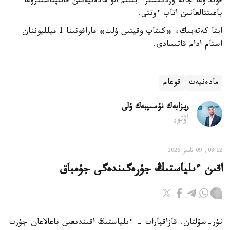
قولداۋعا جانە ۇزدىكسىز ءبىلىم الۋ مادەنيەتىن قالىپتاستىرۋعا
باعىتتالعانىن اتاپ ءوتتى.
ايتا كەتەيىك، «كىتاپ وقيتىن ۇلت» مارافونىنا 1 ميلليوننان
استام ادام قاتىسادى.
مادەنيەت
قوعام
ريزابەك نۇسىپبەك ۇلى
اۆتور
08:12, 09 تامىز 2026
اقىن ءىلياستىڭ جۇرەگىندەگى جۇمباق
نۇر-سۇلتان. قازاقپارات - ءىلياستىڭ اقىندىعىن باعالاعان جۇرت