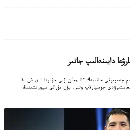
ۋعا دايىندالىپ جاتىر
بوكسشى، الەم چەمپيونى جانىبەك ءالىمحان ۇلى جۋىردا ا ق ش-قا
عاستىرۋدى جوسپارلاپ وتىر. بۇل تۋرالى سپورتشىنىڭ