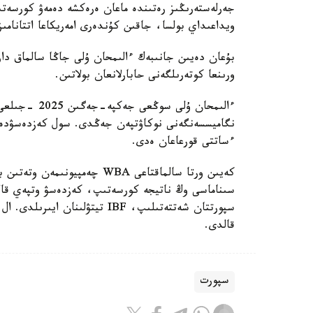
جەرلەستەرىڭىز رەتىندە ماعان ەرەكشە دەمەۋ كورسەتى
ويداعىداي بولسا، جاقىن كۇندەرى امەريكاعا اتتانامىز
ورىنعا كوتەرىلگەنى حابارلانعان بولاتىن.
ءساتتى قورعاعان ەدى.
كەيىن ورتا سالماقتاعى WBA چە
قالدى.
سپورت