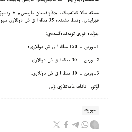
سالىمگەرەيەۆ پەن اسا تاجىريبەلى بارىس بەيبىت ىست
قۇرايدى. ونىڭ ىشىندە 35 مىڭ ا ق ش دوللارى سپورتشىلاردىڭ جاتتىقتىرۋشىلارىنا تاعايىندالعان.
جۇلدە قورى تومەندەگىدەي:
1-ورىن - 150 مىڭ ا ق ش دوللارى؛
2-ورىن - 30 مىڭ ا ق ش دوللارى؛
3-ورىن - 10 مىڭ ا ق ش دوللارى.
اۆتور: قانات مامەتقازى ۇلى
سپورت