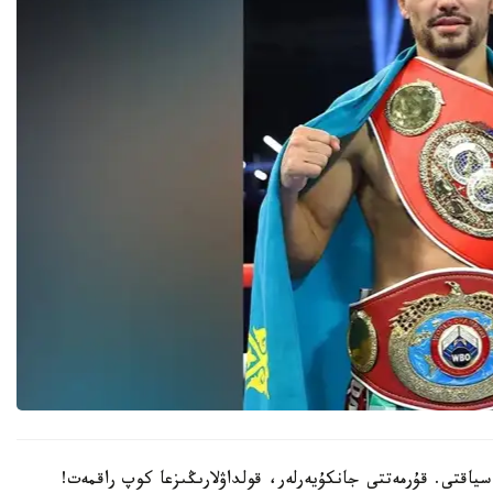
سياقتى. قۇرمەتتى جانكۇيەرلەر، قولداۋلارىڭىزعا كوپ راقمەت!