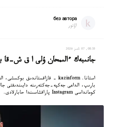
без автора
اۆتور
08:55, 07 تامىز 2026
جانىبەك ءالىمحان ۇلى ا ق ش-قا بار
استانا. kazinform - قازاقستاندىق 
بارىپ، الداعى جەكپە-جەكتەرىنە دايىندىقتى جال
كومانداسى Instagram پاراقشاسىندا حابارلادى.