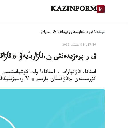
KAZINFORM
ترەند:
اقوردا
تاعايىنداۋ
وقيعا
2026-سايلاۋ
17:46, 04 شىلدە 2015
ق ر پرەزيدەنتى ن.نازاربايەۆ «قازاقستان بارىسى-2015» 
استانا. قازاقپارات - استانادا ۇلت كوشباسشىسى
كۇرەسىنەن «قازاقستان بارىسى» V رەسپۋبليكالىق تۋرنيرىن ەلباسى نۇرسۇلتان نازاربايەۆ تا تاماشالاۋدا.