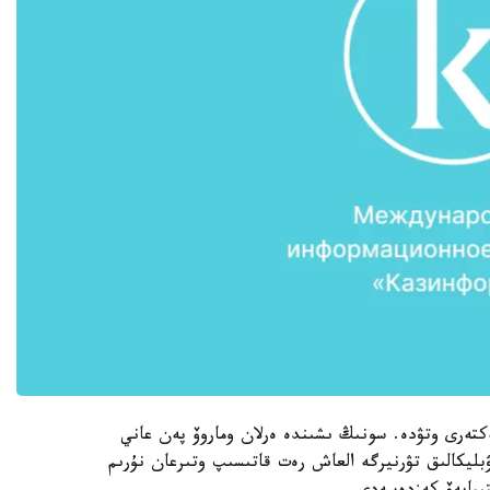
تەرى وتۋدە. سونىڭ ىشىندە ەرلان وماروۆ پەن عاني
ۋبليكالىق تۋرنيرگە العاش رەت قاتىسىپ وتىرعان نۇرىم