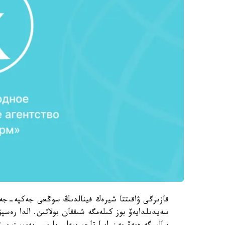
قازىرگى ۋاقىتتا شيرەك فينالدىڭ سوڭعى جەكپە-جەك
سەيدىلدايەۆ بوز كىلەمگە شىققان بولاتىن. الدا رەسپ