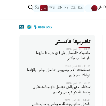
الداۋ
KZ
QZ
РУ
EN
中文
ق ز
ЎЗ
تاقىرىپقا قاتىستى
08:55, 07 تامىز 2026
جانىبەك ءالىمحان ۇلى ا ق ش-قا بارۋعا
دايىندالىپ جاتىر
11:55, 06 تامىز 2026
شىمكەنتتە الەم چەمپيونى اتانعان جاس بالۋانعا
كولىك سىيلادى
22:05, 05 تامىز 2026
استانادا ەۋروپالىق فۋتبول قاۋىمداستىقتارى
وداعىنىڭ كونگرەسى وتەدى
14:40, 05 تامىز 2026
داستان ساتپايەۆتىڭ «چەلسي» ساپىنداعى