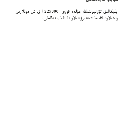
ىبايەۆ كەزدەسەدى.
ەسكە سالا كەتەيىك، «قازاقستان بارىسى» V رەسپۋبليكالىق تۋرنيرىنىڭ جۇلدە قورى 225000 ا ق ش دوللارىن