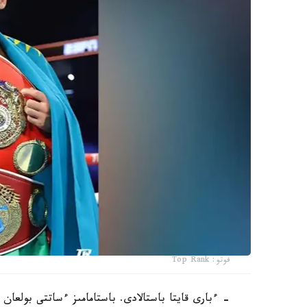
فوتو: Top Rank
- ءبارى قايتا باستالادى. باستامامىز ءساتتى بولعان 