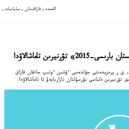
الەمدە
قازاقستان
ساياسات
ت
تۋرنيرىن تاماشالاۋدا
 - ق ر پرەزيدەنتى جۇلدەسى ءۇشىن ءوتىپ جاتقان قازاق