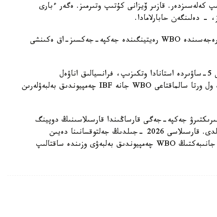
پ كەلەسىزدەر. قازىر ۆيزانى كۇتىپ وتىرمىز. ەگەر ءبارى
، - دەلىنگەن حابارلامادا.
بۇعان دەيىن جانىبەك ءالىمحان ۇلى جاڭا سالماق دارەجەسىندە WBO رەيتينگىندە جەكپە-جەكسىز-اق ەكىنشى
ءالىمحان ۇلى سوڭعى جەكپە-جەگىن 2025 -جىلعى 5-ساۋىردە استانادا وتكىزىپ، فرانسيالىق اناۋەل
نگاميسسەنگەنى نوكاۋتپەن جەڭدى. سول كەزدەسۋدە ول ورتا سالماقتاعى WBO جانە IBF چەمپيوندىق بەلبەۋلەرىن
مپيونىمەن وتەتىن بىرىكتىرۋ جەكپە-جەگى قارساڭىندا قارسىلاسىنىڭ دوپينگ
سىناماسى وڭ ناتيجە كورسەتىپ، كەزدەسۋ وتپەي قالدى. قارسىلاسى 2026 -جىلدىڭ جەلتوقسانىنا دەيىن
سپورتتان شەتتەتىلىپ، IBF تيتۋلىنان ايىرىلدى. ال جانىبەكتىڭ WBO چەمپيوندىق بەلبەۋى وزىندە ساقتالىپ