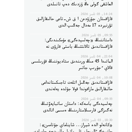
العاشقى گولى ەڭ ۇزدىك دەپ تانىلدى
14:24, 05 تامىز 2026
قازاقستان جۇزۋدەن ا ق ش-تاعى حالىقارالىق
تۋرنيردە 17 مەدال جەڭىپ الدى
09:55, 05 تامىز 2026
داستاننىڭ «چەلسيدەگى» مۇمكىندىگى:
قازاقستاندىق تالانتتىڭ باستى قارۋى نە
22:04, 04 تامىز 2026
الماتىدا 45 مىڭ ورىندىق ستاديوننىڭ قۇرىلىسى
قالاي ءجۇرىپ جاتىر
10:08, 04 تامىز 2026
قازاقستاندىق جەڭىل اتلەت تاجىكستانداعى
حالىقارالىق مارافوندا قولا جۇلدە يەلەندى
09:55, 04 تامىز 2026
چەلسيدەگى باسەكە: داستان ساتبايەۆتىڭ
نەگىزگى قارسىلاستارىنىڭ ەسىمى اتالدى
18:30, 03 تامىز 2026
«كانەلو الدە شيراز... شايناماي جۇتامىن»: