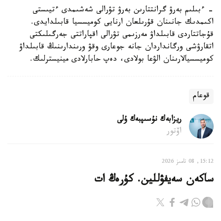
- ءبىلىم بەرۋ گرانتتارىن بەرۋ تۋرالى شەشىمدى ءتيىستى
اكىمدىك جانىنان قۇرىلعان ارنايى كوميسسيا قابىلدايدى.
قۇجاتتاردى قابىلداۋ مەرزىمى تۋرالى اقپاراتتى جەرگىلىكتى
اتقارۋشى ورگانداردان جانە جوعارى وقۋ ورىندارىنىڭ قابىلداۋ
كوميسسيالارىنان الۋعا بولادى، دەپ حابارلادى مينيسترلىك.
قوعام
ريزابەك نۇسىپبەك ۇلى
اۆتور
15:12, 08 تامىز 2026
ساكەن سەيفۋللين. كۇرەڭ ات