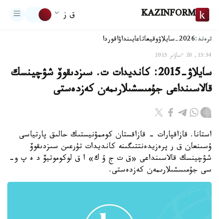
KAZINFORM
ق ز
ترەند:
2026-سايلاۋ
وقيعا
تاعايىنداۋ
اقوردا
15:34, 20 ءساۋىر 2015
سايلاۋ-2015: كانديدات ت. سىزدىقوۆ شۋچينسك
قالاسىنداعى جۇمىسشىلارىمەن كەزدەستى
استانا. قازاقپارات - قازاقستان كوممۋنيستىك حالىق پارتياسى
ۇسىنعان ق ر پرەزيدەنتتىگىنە كانديدات تۇرعىن سىزدىقوۆ
شۋچينسك قالاسىنداعى «ق ت ج ۇ ك» ا ق لوكوموتيۆ د ە پ و-
سى جۇمىسشىلارىمەن كەزدەستى.