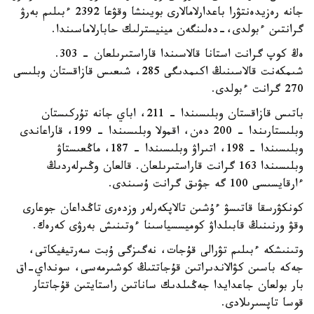
جانە رەزيدەنتۋرا باعدارلامالارى بويىنشا وقۋعا 2392 ءبىلىم بەرۋ
گرانتىن ءبولدى،-دەلىنگەن مينيسترلىك حابارلاماسىندا.
ەڭ كوپ گرانت استانا قالاسىندا قاراستىرىلعان - 303.
شىمكەنت قالاسىنىڭ اكىمدىگى 285، شىعىس قازاقستان وبلىسى
270 گرانت ءبولدى.
باتىس قازاقستان وبلىسىندا – 211، اباي جانە تۇركىستان
وبلىستارىندا – 200 دەن، اقمولا وبلىسىندا – 199، قاراعاندى
وبلىسىندا – 198، اتىراۋ وبلىسىندا – 187، ماڭعىستاۋ
وبلىسىندا 163 گرانت قاراستىرىلعان. قالعان وڭىرلەردىڭ
ءارقايسىسى 100 گە جۋىق گرانت ۇسىندى.
كونكۋرسقا قاتىسۋ ءۇشىن تالاپكەرلەر وزدەرى تاڭداعان جوعارى
وقۋ ورنىنىڭ قابىلداۋ كوميسسياسىنا ءوتىنىش بەرۋى كەرەك.
وتىنىشكە ءبىلىم تۋرالى قۇجات، نەگىزگى ۇبت سەرتيفيكاتى،
جەكە باسىن كۋالاندىراتىن قۇجاتتىڭ كوشىرمەسى، سونداي-اق
بار بولعان جاعدايدا جەڭىلدىك ساناتىن راستايتىن قۇجاتتار
قوسا تاپسىرىلادى.