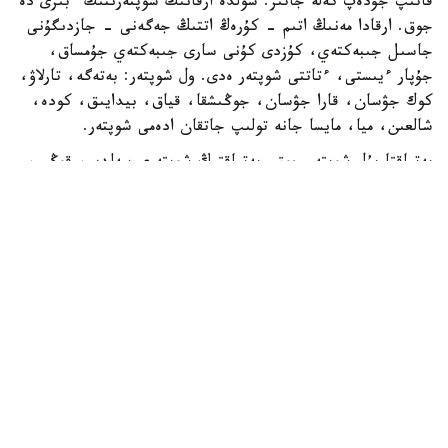
قاتىپ جۇدەپ كەلە جاتىر. شولدە ارقانىڭ شوپتەرىنىڭ ءبىرى دە
جوق. ارقادا مەنىڭ اتىم - كۇرەڭ اتتىڭ جەگەنى - جازدىگۇنى
جاسىل جىبەكتەي، كۇزدى كۇنى سارى جىبەكتەي جۇمساق،
جۇپار ءيىستى، ءتاتتى شوپتەر ەدى. ول شوپتەر: بەتەگە، تارلاۋ،
كوك جۋسان، قارا جۋسان، جوڭىشقا، قياق، بيدايىق، كودە،
شالعىن، ميا، مايسا جانە تولىپ جاتقان ادەمى شوپتەر.
بەتپاقتا بۇل شوپتەر جوق. بەتپاقتىڭ شوپتەرى سەلدىر، قوڭىر،
سۇر، قۋارعان، سوياۋلانعان قاتتى، قوڭىرسۇر وسىمدىك. ول
شوپتەر: سوياۋ جۋسان، قارا قوڭىر جۋسان، يزەن، ەبەلەك.
راس، كوكپەك پەن جۋسان ارقادا دا بار. بەتپاقتا دا بار.
ارقانىڭ سۋى كوبىنەسە تۇشى، ءتاتتى، تۇنىق سۋ جانە ونداي
سۋلار كوپ. ۇلكەن شالقار ايدىن كولدەر، ۇزىن اققان وزەندەر،
تاۋدان، ادىردان سىلدىراپ اققان كۇمىس سۋلى بۇلاقتار، كوك
شالعىندى، ءمولدىر سۋلى تومارلار ءتاتتى سۋىق سۋلى قۇدىقتار
ارقانىڭ جان- جانۋارلارىنىڭ سۇيگەن، ۇيرەنگەن سۋسىنى.
بەتپاقتا سۋ سيرەك كەزدەسەدى. ول سۋدىڭ ءوزى تاپشى جانە
ءدامى دە باسقالاۋ بولادى. ول سۋلار كوبىنەسە سول، اندا- ساندا