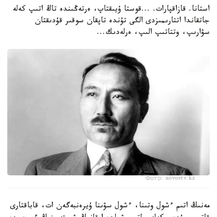
استانا. قازاقپارات. ...قوستا ۇيىقتاپ، ەرتەڭىندە تاڭ اتىپ كەلە
جاتقاندا اتتارىمىزدى الگى تۇندە تاپقان سوقىر قۇدىقتان
سۋارىپ، وتتاتىپ الىپ، ەرلەدىك...
Фото: novoetv.kz
مەنىڭ اتىم ءشول وتىنا، ءشول سۋىنا ۇيرەنبەگەن ات، قاباقتارى