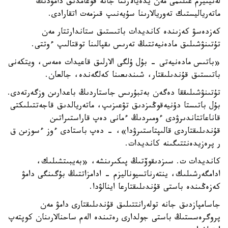
لەنينيزم عىلىمى مەن يدەيالارىنا جانە قوعامدىق دامۋدىڭ
ماتەرياليستىك تەوريالارىنا سۇيەنىپ قىزمەت اتقارادى.
كەزدەسۋ كەزىندە كانديدات باتىستىق ستاندارتتار مەن
تۇتىنۋشىلىق مادەنيەتتىڭ تەرىس ىقپالىنا توقتالىپ ءوتتى.
«باتىس مادەنيەتى - بۇل ۇلگى الارلىق قاعيدات ەمەس، ويتكەنى
باتىستىق قۇندىلىقتار، شىندىعىنا كەلگەندە، جالعان.
تۇتىنۋشىلىققا دەگەن بەتبۇرىس جاستاردىڭ باعدارىن وزگەرتەدى.
بۇل باتىستا دۇنيەقوڭىزدىق تۋعىزىپ، ماتەريالدىق قاجەتتىلىكتى
قاناعاتتاندىرۋدى ءومىردىڭ ءمانى دەپ قاراستىراتىن
قۇندىلىقتاردى قالىپتاستىرۋدا»، - دەپ باستادى ءوز ءسوزىن ق
ر پرەزيدەنتتىگىنە كانديدات.
كانديدات ت. سىزدىقوۆتىڭ پىكىرىنشە، «بەيبىتشىلىك،
ادامگەرشىلىك، ينتەرناتسيوناليزم - ادامزاتتىڭ بۇگىنگى دامۋ
كەزەڭىندە باستى قۇندىلىقتارعا اينالۋدا.
جاسامپازدىق جانە تولەرانتتىلىق قۇندىلىقتارى دامۋ مەن
پروگرەسستىڭ باستى جولدارى رەتىندە الەم ساحنالارىنان كوپتەپ