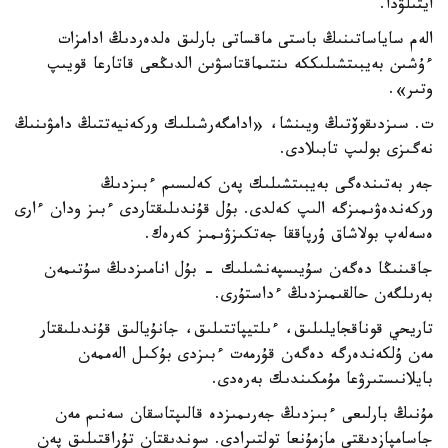
ايتىلۋدا.
الەم ساياساتىنىڭ باستى ماقساتى بارلىق ەلدەردىڭ ادامزات
ءۇشىن بەيبىتشىلىككە ىنتىماقتاسۋىن الدىڭعى قاتارعا قويىپ
وتىر».
ت. سىزدىقوۆتىڭ ويىنشا، «ادامگەرشىلىك وركەنيەتتىڭ دامۋىنىڭ
نەگىزى بولىپ تابىلادى.
جەر بەتىندەگى بەيبىتشىلىك پەن كەلىسىم ءبىزدىڭ
وركەندەۋىمىزگە الىپ كەلدى. بۇل قۇندىلىقتاردى ءبىز ودان ءارى
ەسەلەپ بولاشاق ۇرپاققا جەتكىزۋىمىز كەرەك.
جاقىنىڭا دەگەن سۇيىسپەنشىلىك - بۇل انامىزدىڭ سۇتىمەن
بەرىلگەن حالقىمىزدىڭ ءداستۇرى.
تاريحي قوناقجايلىلىق، ءىلتيپاتتىلىق، جانۇيالىق قۇندىلىقتار
مەن ۇلكەندەرگە دەگەن قۇرمەت ءبىزدى بۇكىل الەممەن
بايلانىستىرۋعا مۇمكىندىك بەرەدى.
مۇنىڭ بارلىعى ءبىزدىڭ جەرىمىزدە قالىپتاسقان سەنىم مەن
جاسامپازدىقتى مازمۇنعا تولتىرادى. سوندىقتان تۇراقتىلىق پەن