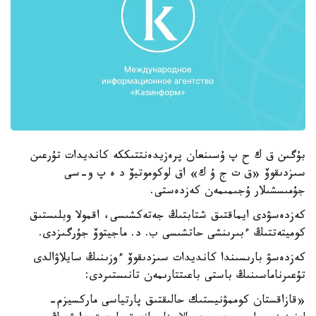
بۇگىن ق ك ح پ ۇسىنعان پرەزيدەنتتىككە كانديدات تۇرعىن
سىزدىقوۆ «ق ت ج ۇ ك» اق لوكوموتيۆ د ە پ و-سى
جۇمىسشىلار ۇجىمىمەن كەزدەستى.
كەزدەسۋدى ايماقتىق شتابتىڭ جەتەكشىسى، اقمولا وبلىستىق
كوميتەتتىڭ ءبىرىنشى حاتشىسى ب. د. ماجيتوۆ جۇرگىزدى.
كەزدەسۋ بارىسىندا كانديدات سىزدىقوۆ ءوزىنىڭ سايلاۋالدى
تۇعىرناماسىنىڭ باستى باعىتتارىمەن تانىستىردى:
«قازاقستان كوممۋنيستىك حالىقتىق پارتياسى ماركسيزم-