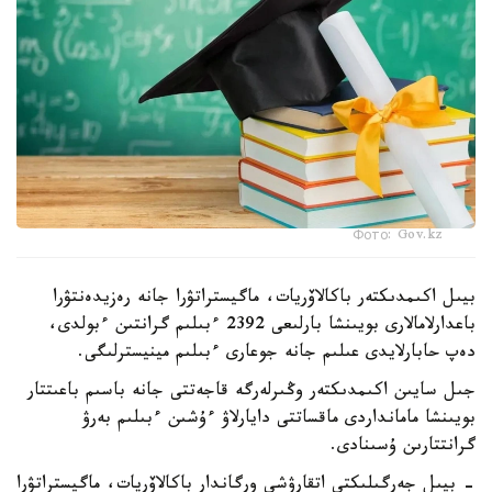
Фото: Gov.kz
بيىل اكىمدىكتەر باكالاۆريات، ماگيستراتۋرا جانە رەزيدەنتۋرا
باعدارلامالارى بويىنشا بارلىعى 2392 ءبىلىم گرانتىن ءبولدى،
دەپ حابارلايدى عىلىم جانە جوعارى ءبىلىم مينيسترلىگى.
جىل سايىن اكىمدىكتەر وڭىرلەرگە قاجەتتى جانە باسىم باعىتتار
بويىنشا مامانداردى ماقساتتى دايارلاۋ ءۇشىن ءبىلىم بەرۋ
گرانتتارىن ۇسىنادى.
- بيىل جەرگىلىكتى اتقارۋشى ورگاندار باكالاۆريات، ماگيستراتۋرا