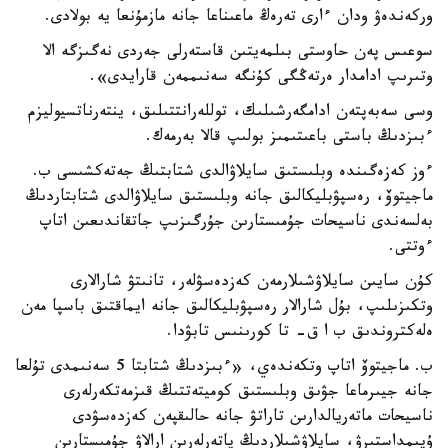
وركەندەۋ ودان ءارى تەرەڭ ماعىناعا جانە مازمۇنعا يە بولادى.
سوعىس پەن حاوستى بىلمەيتىن قاستەرلى جەردى نەگىزگە الا
وتىرىپ ادامدار ەرتەڭگى كۇنگە سەنىممەن قارايدى».
وسى سەبەپتەن ادامگەرشىلىك، توللەرانتتىلىق، ينتەرناتسيوليزم
ءبىزدىڭ باستى باعىتىمىز بولىپ قالا بەرمەك.
ءوز كەزەگىندە وبلىستىق سايلاۋالدى شتابتىڭ جەتەكشىسى ب.
ماجيتوۆ، رەسپۋبليكالىق جانە وبلىستىق سايلاۋالدى شتابتاردىڭ
بەلسەندى ناسيحات جۇمىستارىن جۇرگىزىپ جاتقاندىعىن اتاپ
ءوتتى.
كۇن سايىن سايلاۋشىلارمەن كەزدەسۋلەر، تانىتۋ شارالارى
وتكىزىلىپ، بۇل شارالار رەسپۋبليكالىق جانە ايماقتىق باسپا مەن
ەلەكتروندىق ب ا ق- تا كورىنىس تابۋدا.
ب. ماجيتوۆ اتاپ وتكەندەي، «ءبىزدىڭ شتابتا 5 سەنىمدى تۇلعا
جانە جيىرماعا جۋىق وبلىستىق كوميتەتتىڭ قىزمەتكەرلەرى
ناسيحات ماتەريالدارىن تاراتۋ جانە حالىقپەن كەزدەسۋدى
ۇيىمداستىرۋ، سايلاۋشىلاردىڭ پاتەرلەرىن ارالاۋ جۇمىستارىن