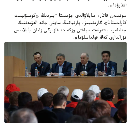
اتقارۋدا».
سونىمەن قاتار، سايلاۋالدى جۇمىستا ءبىزدىڭ «كوممۋنيست
كازاحستانا» گازەتىمىز، پارتيانىڭ سايتى جانە الەۋمەتتىك
جەلىلەر، ينتەرنەت سياقتى وزگە دە قازىرگى زامان بايلانىس
قۇرالدارى كەڭ قولدانىلۋدا».