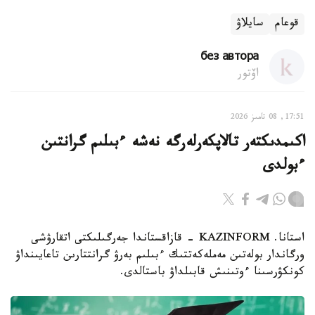
قوعام
سايلاۋ
без автора
اۆتور
17:51, 08 تامىز 2026
اكىمدىكتەر تالاپكەرلەرگە نەشە ءبىلىم گرانتىن
ءبولدى
استانا. KAZINFORM - قازاقستاندا جەرگىلىكتى اتقارۋشى
ورگاندار بولەتىن مەملەكەتتىك ءبىلىم بەرۋ گرانتتارىن تاعايىنداۋ
كونكۋرسىنا ءوتىنىش قابىلداۋ باستالدى.