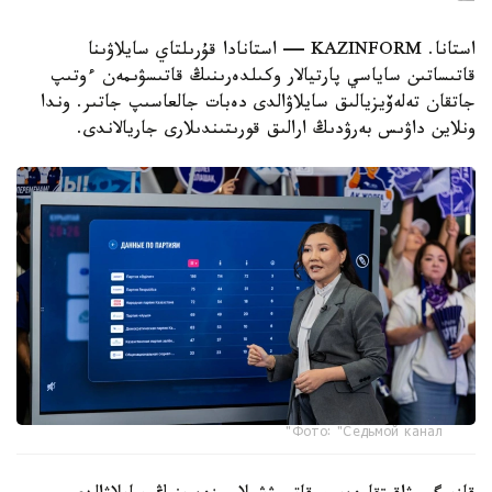
استانا. KAZINFORM — استانادا قۇرىلتاي سايلاۋىنا
قاتىساتىن ساياسي پارتيالار وكىلدەرىنىڭ قاتىسۋىمەن ءوتىپ
جاتقان تەلەۆيزيالىق سايلاۋالدى دەبات جالعاسىپ جاتىر. وندا
ونلاين داۋىس بەرۋدىڭ ارالىق قورىتىندىلارى جاريالاندى.
Фото: "Седьмой канал"