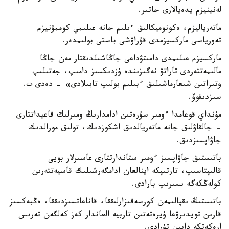
لەنينيزم يدەيالارى جاتىر.
ماتەرياليزم، ەكونوميكالىق ءىلىم جانە عىلىمي كوممۋنيزم
تەورياسى ماركسيزمدى قۇراۋشى باستى بولىمدەر.
ماركسيزم عىلىمدى دامىتۋداعى جاڭاشىلدىقتار مەن جاڭا
مالىمەتتەردى تاراتۋ نەگىزىندە ۇزدىكسىز دامىپ، جەتىلىپ
وتىراتىن شىعارماشىلىق ءبىلىم بولىپ تابىلادى» - دەدى ت.
سىزدىقوۆ.
مۇنداي قوعامدا ءومىر سۇرەتىن ادامدارىڭ ومىرلىك قاعيداتتارى
- جالقاۋلىق جانە ماتەريالدىق اشكوزدىك، تولىق مورالدىك
جاۋاپسىزدىق.
باتىستىق جاۋاپسىز ءومىر ستاندارتتارى عاسىرلار بويى
قالىپتاسىپ، تارتىپكە اينالعان ادامگەرشىلىك قاسيەتتەرىن
كولەڭكەگە ىسىرىپ بارادى.
باتىستىڭ ىقپالىمەن كورسەقىزارلىققا، قاناعاتسىزدىققا، ەڭبەكسىز
قارىن تويدىرۋعا ۇيرەتەتىن تاربيە العاندار كەز كەلگەن تەرىس
ارەكەتكە دايىن تۇرادى.