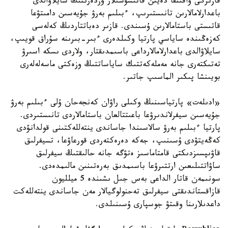
قازىرگى ۋاقىتقا دەيىن قاتىسۋشىلار وزدەرىنىڭ سايلاۋالدى
باعدارلامالارىن تانىستىرىپ، ءبىلىم بەرۋ جۇيەسىن دامىتۋعا
قاتىستى باستامالارىن ۇسىندى. قازىر دەباتتاردىڭ كەلەسى
كەزەڭىندە ساياسي پارتيا وكىلدەرى ءبىر-بىرىنە سۇراق قويىپ،
سايلاۋالدى باعدارلامالارداعى باسىمدىقتار، ولاردى ىسكە اسىرۋ
تەتىكتەرى جانە مەملەكەتتىك ساياساتتىڭ وزەكتى ماسەلەلەرى
بويىنشا پىكىر الماسىپ جاتىر.
«ادىلەت» پارتياسىنىڭ وكىلى راۋان كەنجەحان ۇلى ءبىلىم بەرۋ
جۇيەسىن سيفرلاندىرۋعا باعىتتالعان باستامالاردى تانىستىردى.
پارتيا ءبىلىم بەرۋ سالاسىندا جاساندى ينتەللەكتىنى قولدانۋدى
كەڭەيتۋدى ۇسىنىپ، جەكە دەرەكتەردى قورعاۋعا، تسيفرلىق
قاۋىپسىزدىكتى قامتاماسىز ەتۋگە جانە حالىقتىڭ سيفرلىق
ساۋاتتىلىعىن ارتتىرۋعا باسىمدىق بەرەتىنىن مالىمدەدى.
سونىمەن قاتار الداعى بەس جىل ىشىندە 5 ميلليون
قازاقستاندىقتى سيفرلىق تەحنولوگيالار مەن جاساندى ينتەللەكت
داعدىلارىنا وقىتۋ جوسپارى ۇسىنىلدى.