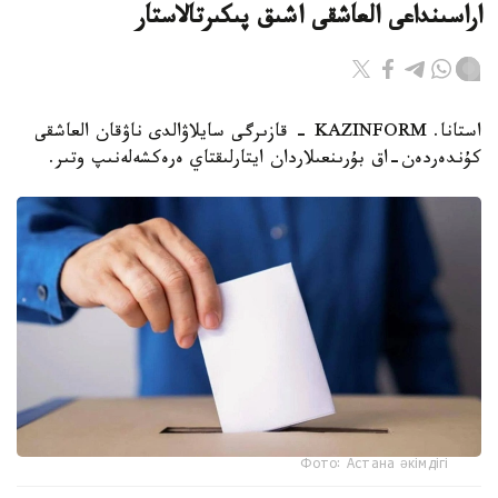
اراسىنداعى العاشقى اشىق پىكىرتالاستار
استانا. KAZINFORM - قازىرگى سايلاۋالدى ناۋقان العاشقى
كۇندەردەن-اق بۇرىنعىلاردان ايتارلىقتاي ەرەكشەلەنىپ وتىر.
Фото: Астана әкімдігі