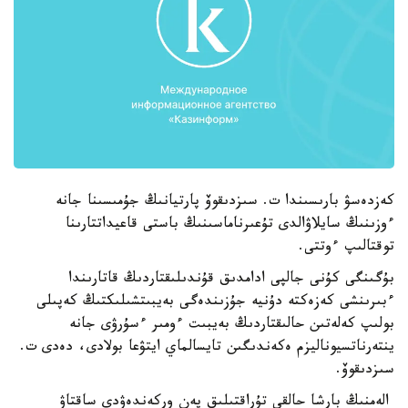
كەزدەسۋ بارىسىندا ت. سىزدىقوۆ پارتيانىڭ جۇمىسىنا جانە
ءوزىنىڭ سايلاۋالدى تۇعىرناماسىنىڭ باستى قاعيداتتارىنا
توقتالىپ ءوتتى.
بۇگىنگى كۇنى جالپى ادامدىق قۇندىلىقتاردىڭ قاتارىندا
ءبىرىنشى كەزەكتە دۇنيە جۇزىندەگى بەيبىتشىلىكتىڭ كەپىلى
بولىپ كەلەتىن حالىقتاردىڭ بەيبىت ءومىر ءسۇرۋى جانە
ينتەرناتسيوناليزم ەكەندىگىن تايسالماي ايتۋعا بولادى، دەدى ت.
سىزدىقوۆ.
الەمنىڭ بارشا حالقى تۇراقتىلىق پەن وركەندەۋدى ساقتاۋ