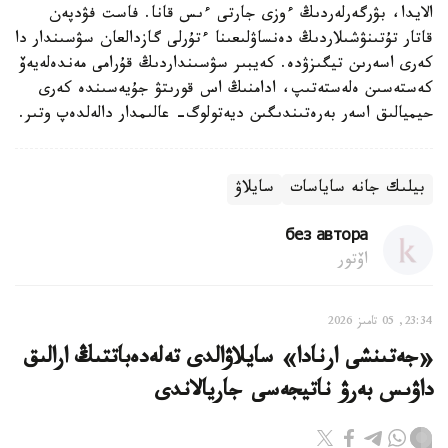
الايدا، بۋرگەرلەردىڭ ءوزى جارتى ءىس قانا. فاست فۋدپەن
قاتار تۇتىنۋشىلاردىڭ دەنساۋلىعىنا ءتۇرلى گازدالعان سۋسىندار دا
كەرى اسەرىن تيگىزۋدە. كەيبىر سۋسىنداردىڭ قۇرامى مەندەلەيەۆ
كەستەسىن ەلەستەتىپ، ادامنىڭ اس قورىتۋ جۇيەسىندە كەرى
حيميالىق اسەر بەرەتىندىگىن ديەتولوگ- عالىمدار دالەلدەپ وتىر.
بيلىك جانە ساياسات
سايلاۋ
без автора
اۆتور
23:34, 05 تامىز 2026
«جەتىنشى ارنادا» سايلاۋالدى تەلەدەباتتىڭ ارالىق
داۋىس بەرۋ ناتيجەسى جاريالاندى