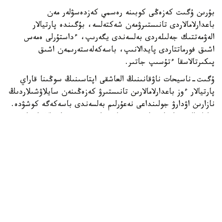
بۇرىن ۇگىت كەزەڭى كوبىنە رەسمي كەزدەسۋلەر مەن
باعدارلامالاردى تانىستىرۋمەن شەكتەلسە، بۇگىندە پارتيالار
الەۋمەتتىك جەلىلەردى بەلسەندى يگەرىپ، ءداستۇرلى ەمەس
اشىق فورماتتاردى پايدالانىپ، باسەكەلەستەرىمەن اشىق
پىكىرتالاسقا ءتۇسىپ جاتىر.
ۇگىت-ناسيحات ناۋقانىنىڭ العاشقى اپتاسىنىڭ سوڭىنا قاراي
پارتيالار ءوز باعدارلامالارىن تانىستىرۋ كەزەڭىنەن سايلاۋشىلاردىڭ
نازارىن اۋدارۋ جولىنداعى نەعۇرلىم بەلسەندى باسەكەگە كوشۋدە.
سايلاۋالدى ناۋقان قارقىندى ءارى مازمۇندى سيپات الا باستادى.
«ادىلەت» پارتياسى ءبىرقاتار جاريا ءىس-شارا وتكىزدى.
تۇركىستاندا كاسىپكەرلەرمەن، اگرارشىلارمەن جانە ءتۇرلى سالا
وكىلدەرىمەن كەزدەسۋلەردەن كەيىن پارتيا كونسەرتتىك
باعدارلاما مەن درون-شوۋ قامتىلعان كەشكى Open Air
ۇيىمداستىردى. ءىس-شارالار بارىسىندا دەنە شىنىقتىرۋ جانە
سپورت سالاسىنا قاتىستى ماسەلەلەر دە كوتەرىلدى.
جالپى ۇلتتىق سوتسيال-دەموكراتيالىق پارتيا (ج س د پ)