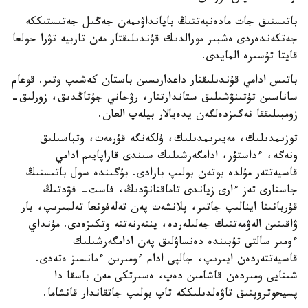
باتىستىق جات مادەنيەتتىڭ بايانداۋىمەن جەڭىل جەتىستىككە
جەتكەندەردى ەشبىر مورالدىك قۇندىلىقتار مەن تاربيە تۋرا جولعا
قايتا تۇسىرە المايدى.
باتىس ادامي قۇندىلىقتار داعدارىسىن باستان كەشىپ وتىر. قوعام
ساناسىن تۇتىنۋشىلىق ستاندارتتار، رۋحاني جۇتاڭدىق، زورلىق-
زومبىلىققا نەگىزدەلگەن يدەيالار بيلەپ العان.
توزىمدىلىك، مەيىرىمدىلىك، ۇلكەنگە قۇرمەت، وتباسىلىق
ونەگە، ءداستۇر، ادامگەرشىلىك سىندى قاراپايىم ادامي
قاسيەتتەر مۇلدە بوتەن بولىپ بارادى. بۇگىندە سول باتىستىڭ
جاستارى تەز ءارى زياندى تاماقتانۋدىڭ، فاست- فۋدتىڭ
قۇربانىنا اينالىپ جاتىر، پلانشەت پەن تەلەفونعا تەلمىرىپ، بار
ۋاقىتىن الەۋمەتتىك جەلىلەردە، ينتەرنەتتە وتكىزەدى. مۇنداي
ءومىر سالتى تۇبىندە دەنساۋلىق پەن ادامگەرشىلىك
قاسيەتتەردەن ايىرىپ، جالپى ادام ءومىرىن ءمانسىز ەتەدى.
شىنايى ومىردەن قاشامىن دەپ، ەسىرتكى مەن باسقا دا
پسيحوتروپتىق تاۋەلدىلىككە تاپ بولىپ جاتقاندار قانشاما.