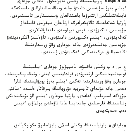
Respublica پارتياسىنىڭ وكىلى مەيرامگۇل ءمادالى جوعارى
ءبىلىم بەرۋ جۇيەسىن دامىتۋ جانە ونىڭ حالىقارالىق باسەكەگە
قابىلەتتىلىگىن ارتتىرۋعا باعىتتالعان ۇسىنىستارىن تانىستىردى.
پارتيا شەتەلدىك تالاپكەرلەرگە ارنالعان سيفرلىق قابىلداۋ
جۇيەسىن ەنگىزۋدى، قوس ديپلومدى باعدارلامالاردى
كەڭەيتۋدى، ءبىلىم ەكسپورتىن دامىتۋدى، تاۋەلسىز اككرەديتتەۋ
جۇيەسىن جەتىلدىرۋدى جانە جوعارى وقۋ ورىندارىنىڭ
اكادەميالىق ەركىندىگىن كەڭەيتۋدى ۇسىندى.
ج س د پ وكىلى ماقسۋت ناسيبۋلوۆ جوعارى ءبىلىمنىڭ
قولجەتىمدىلىگىن ارتتىرۋدى قولدايتىنىن ايتتى. ونىڭ پىكىرىنشە،
جوعارى وقۋ ورىندارىندا تەگىن ءبىلىم بەرۋ پوپۋليستىك شارا
ەمەس جانە مۇنداي تاجىريبە ەۋروپانىڭ بىرقاتار ەلىندە ءساتتى
جۇزەگە اسىرىلىپ كەلەدى. پارتيا جوعارى ءبىلىم الۋ مۇمكىندىگى
وتباسىنىڭ قارجىلىق جاعدايىنا عانا تاۋەلدى بولماۋى ءتيىس
دەپ ەسەپتەيدى.
«بايتاق» پارتياسىنىڭ وكىلى اسلان بايزاحانوۆ ەكولوگيالىق