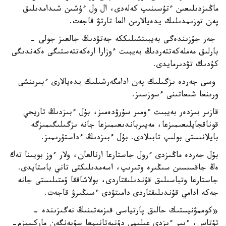
ماڭىزدىلىعىن ءتۇسىنىپ كەلەدى، ال ول ءۇشىن شىدامدىلىق
پەن توزىمدىلىك يدەيالارىن العا تارتۋ قاجەت.
جەر جۇزىندەگى بەيبىتشىلىككە جەتۋدىڭ جالعىز جولى -
بارلىق مەملەكەتتەردىڭ بەيبىت ءوزارا ارەكەتتەستىگى ەكەندىگى
كۇدىك تۋدىرمايدى.
وسى جەردە ىزگىلىك پەن ادامگەرشىلىك يدەيالارى ءبىرىنشى
ورىنعا شىعاتىنى ءسوزسىز.
قازىر بىزدەر بەيبىت ءومىر سۇرۋدەمىز، بۇل ءبىزدىڭ تاريحي
قوناقجايلىعىمىزعا، مەيىرباندىعىمىزعا جانە ىزگىلىگىمىزگە
بايلانىستى بولىپ تابىلادى. بۇل ءبىزدىڭ ءداستۇرىمىز.
بۇل جەردە ماڭىزدى ءرول جاستارعا ارنالعان، ولار ءوز بويىنا تەك
ەڭ جاقسىسىن سىڭىرە وتىرىپ، اسەمدىلىكتى تاني باستايدى.
جاستارعا وتباسىلىق قۇندىلىقتاردى، بولاشاققا ۇمتىلىستى جانە
جەكە ادامي قۇندىلىقتاردى دامىتۋدى ءسىڭىرۋ قاجەت.
«كوممۋنيستىك حالىق پارتياسى قىزمەتىنىڭ نەگىزىندە -
تۇتاس، ءبىر ءىزدى عىلىمي دۇنيەتانىمعا سۇيەنگەن ماركسيزم-