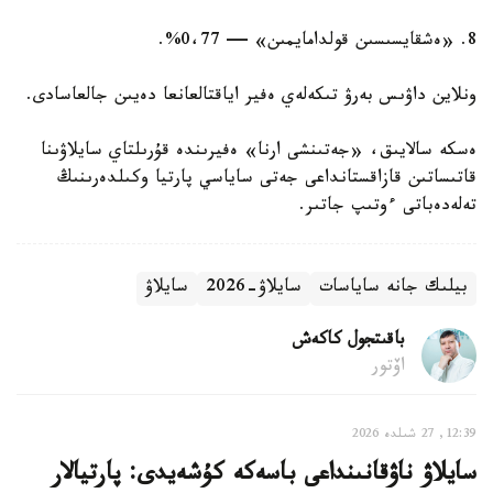
8. «ەشقايسىسىن قولدامايمىن» — 0،77%.
ونلاين داۋىس بەرۋ تىكەلەي ەفير اياقتالعانعا دەيىن جالعاسادى.
ەسكە سالايىق، «جەتىنشى ارنا» ەفيرىندە قۇرىلتاي سايلاۋىنا
قاتىساتىن قازاقستانداعى جەتى ساياسي پارتيا وكىلدەرىنىڭ
تەلەدەباتى ءوتىپ جاتىر.
بيلىك جانە ساياسات
سايلاۋ-2026
سايلاۋ
باقىتجول كاكەش
اۆتور
12:39, 27 شىلدە 2026
سايلاۋ ناۋقانىنداعى باسەكە كۇشەيدى: پارتيالار