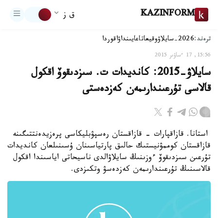
KAZINFORM
ق ز
ترەند:
2026-سايلاۋ
وقيعا
تاعايىنداۋ
اقوردا
15:56, 17 ءساۋىر 2015
سايلاۋ-2015: كانديدات ت. سىزدىقوۆ اقكول
قالاسى تۇرعىندارىمەن كەزدەستى
استانا. قازاقپارات - قازاقستان رەسپۋبليكاسى پرەزيدەنتتىگىنە
قازاقستان كوممۋنيستىك حالىق پارتياسىنان ۇسىنىلعان كانديدات
تۇرعىن سىزدىقوۆ ءوزىنىڭ سايلاۋالدى ناسيحاتى اياسىندا اقكول
قالاسىنىڭ تۇرعىندارىمەن كەزدەسۋ وتكىزدى.