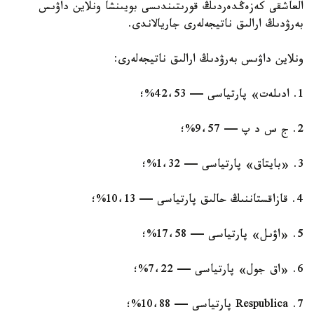
العاشقى كەزەڭدەردىڭ قورىتىندىسى بويىنشا ونلاين داۋىس
بەرۋدىڭ ارالىق ناتيجەلەرى جاريالاندى.
ونلاين داۋىس بەرۋدىڭ ارالىق ناتيجەلەرى:
1. ادىلەت» پارتياسى — 42،53%؛
2. ج س د پ — 9،57%؛
3. «بايتاق» پارتياسى — 1،32%؛
4. قازاقستاننىڭ حالىق پارتياسى — 10،13%؛
5. «اۋىل» پارتياسى — 17،58%؛
6. «اق جول» پارتياسى — 7،22%؛
7. Respublica پارتياسى — 10،88%؛