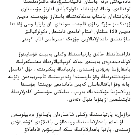
مادەنيەتتى ەرتە جاستان قالىپتاستىرۋدىڭ ماڭىزدىلىعىنا
توقتالدى. ونىڭ ايتۋىنشا، ەكولوگيالىق اعارتۋ جۇمىستارى
بالاباقشادان باستاپ مەملەكەتتىك باسقارۋ جۇيەسىنە دەيىن
ۇزدىكسىز جۇرگىزىلۋى قاجەت. سونداي-اق پارتيا وسى ۋاقىتقا
دەيىن 150 مىڭنان استام ادامدى قامتىعان ەكولوگيالىق
ساۋاتتىلىق باعدارلامالارىن جۇزەگە اسىرعانىن اتاپ ءوتتى.
قازاقستاننىڭ حالىق پارتياسىنىڭ وكىلى بەيبىت قۇسايىنوۆ
كوللەدجدەردى بەيىندى جەكە كومپانيالاردىڭ سەنىمگەرلىك
باسقارۋىنا بەرۋدى ۇسىندى. پارتيانىڭ پىكىرىنشە، بۇل ءتاسىل
ستۋدەنتتەردىڭ وقۋ بارىسىندا وندىرىستىك تاجىريبەدەن وتۋىنە
جانە وقۋ اياقتالعاننان كەيىن ماماندىعى بويىنشا جۇمىسقا
ورنالاسۋىنا مۇمكىندىك بەرىپ، بىلىكتى جۇمىسشى كادرلاردىڭ
تاپشىلىعىن ازايتۋعا ىقپال ەتەدى.
«اۋىل» پارتياسىنىڭ وكىلى شاحماردان بايمانوۆ «ديپلوممەن
— اۋىلعا» باعدارلاماسىنىڭ ورىندالۋىن باقىلاۋدى كۇشەيتۋدى
ۇسىندى. پارتيا باعدارلامانىڭ ىسكە اسىرىلۋىن قاداعالاۋ