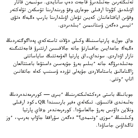
تەتىكتەرىن جەتىلدىرۋ قاجەت دەپ سانايدى. سونىمەن قاتار
اۋىلدىق كۆوتا ارقىلى جوعارى وقۋ ورىندارىنا تۇسكەن تۇلەكتەر
وقۋىن اياقتاعاننان كەيىن تۋعان اۋىلدارىنا بارىپ ەڭبەك ەتۋى
ءتيىس دەگەن ۇستانىمىن ءبىلدىردى.
«اق جول» پارتياسىنىڭ وكىلى دۋلات تاستەكەي پەداگوگتەردىڭ
ەڭبەك جاعدايىن جاقسارتۋ جانە جالاقىسىن ارتتىرۋ قاجەتتىگىنە
نازار اۋداردى. سونداي-اق پارتيا الەۋمەتتىك ساياساتتى
جەتىلدىرۋگە جانە ءبىلىم بەرۋ جۇيەسىن دامىتۋعا باعىتتالعان
زاڭنامالىق باستامالاردى جۇيەلى تۇردە ۇسىنىپ كەلە جاتقانىن
اتاپ ءوتتى.
جوبانىڭ باستى ەرەكشەلىكتەرىنىڭ ءبىرى — كورەرمەندەردىڭ
بەلسەندى قاتىسۋى. تىكەلەي ەفير بارىسىندا QR-كود ارقىلى
ونلاين داۋىس بەرۋ جالعاسۋدا. كورەرمەندەر «قاي پارتيا
وكىلىنىڭ ءسوزى ءوتىمدى؟“ دەگەن سۇراققا جاۋاپ بەرىپ، ءوز
تاڭداۋىن جاساۋدا.