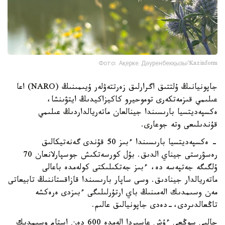
Фото: Ақерке Дәуренбекқызы/Kazinform
جاپونيانىڭ ۇلتتىق اگرارلىق زەرتتەۋلەر ۇيىمىنىڭ (NARO) اعا
عىلىمي قىزمەتكەرى توموحيرو كاكيزاكيدىڭ ايتۋىنشا،
ەكسپەديتسيا بارىسىندا جينالعان ماتەريالداردىڭ عىلىمي
قۇندىلىعى وتە جوعارى.
- ەكسپەديتسيا بارىسىندا ءبىز 50 قۇندى گەنەتيكالىق
رەسۋرستى جيناي الدىق. بۇل كورسەتكىش جوسپارلانعان 70
ۇلگىگە جەتپەسە دە، ءبىز جەتكىلىكتى كولەمدە باعالى
ماتەريالدار جينادىق. وسى ساپار بارىسىندا قازاقستاننىڭ تابيعاتى
مەن وسىمدىك الەمىنىڭ باي ارتۇرلىلىگى ءبىزدى ەرەكشە
تاڭعالدىردى،-دەدى جاپونيالىق عالىم.
جالپى سوڭعى ءۇش عاسىردا الەمدە 600 دەن استام وسىمدىك