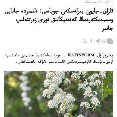
13:41, 07 تامىز 2026
قازاق-جاپون بىرلەسكەن جوباسى: ەلىمىزدە جابايى
وسىمدىكتەردىڭ گەنەتيكالىق قورى زەرتتەلىپ
جاتىر
پەتروپاۆل. KAZINFORM - جوبا سەلەكتسيا عىلىمىن دامىتىپ،
ازىق-تۇلىك قاۋىپسىزدىگىن قامتاماسىز ەتۋگە باعىتتالعان.