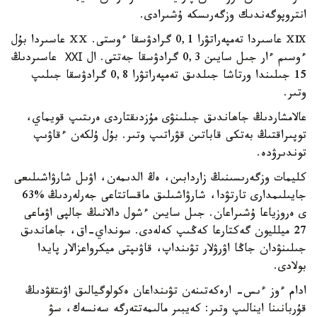
انتروپوگەندىك وزگەرىسكە ۇشىرادى.
ⅩⅨ عاسىردا تەمپەراتۋرا 0,1 گرادۋسقا ءوستى. ⅩⅩ عاسىردا بۇل
ءوسىم ءار جىل سايىن 0,3 گرادۋسقا جەتتى. ال ХХІ عاسىردىڭ
15 جىلىندا ورتاشا جىلدىق تەمپەراتۋرا 0,8 گرادۋسقا جىلىپ
وتىر.
عالامشاردىڭ جاھاندىق جىلىنۋى مۇزدىقتاردى ەرىتىپ قويماي،
توپىراقتىڭ بەتكى قاباتىن قۋراتىپ وتىر. بۇل ۇلكەن ءقاۋىپ
توندىرۋدە.
كليمات وزگەرىسىنىڭ زاردابىن، ەڭ الدىمەن، اۋىل شارۋاشىلىعى
جايىلىمدارى تارتۋدا، شارۋاشىلىق ماقساتتاعى جەرلەردىڭ %63
ى ەروزياعا ۇشىراعان. جىل سايىن ءشول دالانىڭ جالپى اۋماعى
27 ميلليون گەكتارعا كەڭىپ كەلەدى. سونداي-اق، جاھاندىق
جىلىنۋدان جاڭا اۋرۋلار تۋىنداپ، قاۋىپتى ميكرواعزالار پايدا
بولادى.
ادام ءوز ءىس- ارەكەتىنەن تۋىنداعان ەكولوگيالىق اۋىتقۋدىڭ
قۇربانىنا اينالىپ وتىر: كەيبىر مالىمەتتەرگە سەنسەك، سۋ