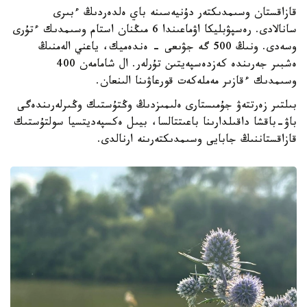
قازاقستان وسىمدىكتەر دۇنيەسىنە باي ەلدەردىڭ ءبىرى
سانالادى. رەسپۋبليكا اۋماعىندا 6 مىڭنان استام وسىمدىك ءتۇرى
وسەدى. ونىڭ 500 گە جۋىعى - ەندەميك، ياعني الەمنىڭ
ەشبىر جەرىندە كەزدەسپەيتىن تۇرلەر. ال شامامەن 400
وسىمدىك ءقازىر مەملەكەت قورعاۋىنا الىنعان.
بىلتىر زەرتتەۋ جۇمىستارى ەلىمىزدىڭ وڭتۇستىك وڭىرلەرىندەگى
باۋ-باقشا داقىلدارىنا باعىتتالسا، بيىل ەكسپەديتسيا سولتۇستىك
قازاقستاننىڭ جابايى وسىمدىكتەرىنە ارنالدى.