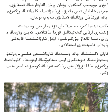
ءتۇرى جويىلىپ كەتكەن. بۇعان ورمان القاپتارىنىڭ قىسقارۋى،
جەردى شامادان تىس يگەرۋ، ۋربانيزاتسيا، كليماتتىڭ وزگەرۋى
جانە قورشاعان ورتانىڭ لاستانۋى سەبەپ بولعان.
ەكسپەديتسيا كەزىندە جينالعان تۇقىمدار مەن وسىمدىك
ۇلگىلەرى ارنايى گەنەتيكالىق قوردا ساقتالادى. كەيىن ولاردىڭ د
ن ق-سىنا تالداۋ جۇرگىزىلىپ، اۋىل شارۋاشىلىعىنا قاجەتتى
پايدالى قاسيەتتەرى انىقتالادى.
قازاق ەگىنشىلىك جانە وسىمدىك شارۋاشىلىعى عىلىمي-زەرتتەۋ
ينستيتۋتىنىڭ قىزمەتكەرى ايىپ ىسقاقوۆتىڭ ايتۋىنشا، كليماتتىڭ
وزگەرۋى جاڭا اۋرۋلار مەن زيانكەستەردىڭ كوبەيۋىنە اسەر ەتىپ
وتىر.