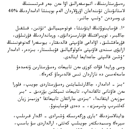
رەسۋرستارىنىڭ، اتموسفەرالىق اۋا مەن جەر قىرتىسىنىڭ
لاستانۋىنان تۋىنداعان اۋرۋلاردان الەم بويىنشا ادامداردىڭ %40
ى ومىردەن ءوتىپ جاتىر.
ءا. قۇسايىنوۆتىڭ ايتۋىنشا، فوتوحيميالىق ءتۇتىن، قىشقىل
جاڭبىر، توپىراقتىڭ قۇنارسىزدانۋى، ورمانداردىڭ قۇرتىلۋى،
قۇرعاقشىلىق، اۋاداعى قاۋىپتى قالدىقتار، بيوسفەرا گەنوفونىنىڭ
ازايۋى سىندى قاۋىپتى ەكولوگيالىق قۇبىلىستار، بىزدەر، ادامدار
ءۇشىن قالىپتى جاعدايعا اينالدى.
وسى ورايدا قۋات كوزى مەن تابيعات رەسۋرستارىن ۇنەمدەۋ
ماسەلەسىن دە نازاردان تىس قالدىرماۋ كەرەك.
ءبىز - ادامدار، جاڭارتىلمايتىن رەسۋرستاردى جويىپ، فلورا
مەن فاۋنانى تالقانداپ، تابيعات تسيكلىن بۇزدىق - ءبىر
سوزبەن ايتقاندا، ءبىزدى جاراتقان تابيعاتقا ءوزىمىز زيان
كەلتىرىپ وتىرمىز»، - دەدى قۇسايىنوۆ.
«اينالامىزدىڭ ءبارى وزگەرىسكە ۇشىرادى - اڭدار قىرىلىپ،
سيرەك وسىمدىكتەر جويىلىپ كەتتى، ارالداردى سۋ باسىپ،