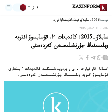
KAZINFORM
ق ز
ترەند:
2026-سايلاۋ
وقيعا
تاعايىنداۋ
اقوردا
17:07, 13 ءساۋىر 2015
سايلاۋ-2015: كانديدات ءا. قۇسايىنوۆ اقتوبە
وبلىسىنىڭ جۇرتشىلىعىمەن كەزدەستى
استانا. قازاقپارات - ق ر پرەزيدەنتتىگىنە كانديدات ءابىلعازى
قۇسايىنوۆ اقتوبە وبلىسىنىڭ جۇرتشىلىعىمەن كەزدەستى.