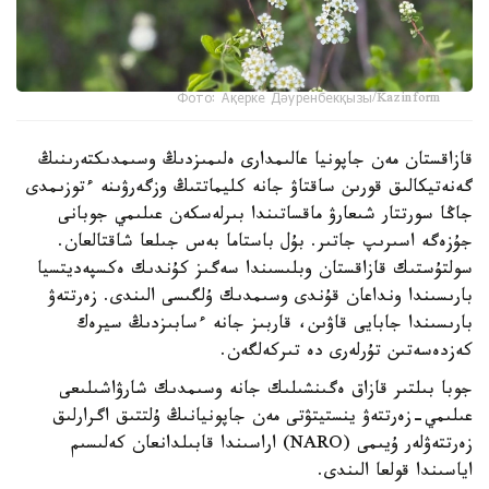
Фото: Ақерке Дәуренбекқызы/Kazinform
قازاقستان مەن جاپونيا عالىمدارى ەلىمىزدىڭ وسىمدىكتەرىنىڭ
گەنەتيكالىق قورىن ساقتاۋ جانە كليماتتىڭ وزگەرۋىنە ءتوزىمدى
جاڭا سورتتار شىعارۋ ماقساتىندا بىرلەسكەن عىلىمي جوبانى
جۇزەگە اسىرىپ جاتىر. بۇل باستاما بەس جىلعا شاقتالعان.
سولتۇستىك قازاقستان وبلىسىندا سەگىز كۇندىك ەكسپەديتسيا
بارىسىندا ونداعان قۇندى وسىمدىك ۇلگىسى الىندى. زەرتتەۋ
بارىسىندا جابايى قاۋىن، قاربىز جانە ءسابىزدىڭ سيرەك
كەزدەسەتىن تۇرلەرى دە تىركەلگەن.
جوبا بىلتىر قازاق ەگىنشىلىك جانە وسىمدىك شارۋاشىلىعى
عىلىمي-زەرتتەۋ ينستيتۋتى مەن جاپونيانىڭ ۇلتتىق اگرارلىق
زەرتتەۋلەر ۇيىمى (NARO) اراسىندا قابىلدانعان كەلىسىم
اياسىندا قولعا الىندى.