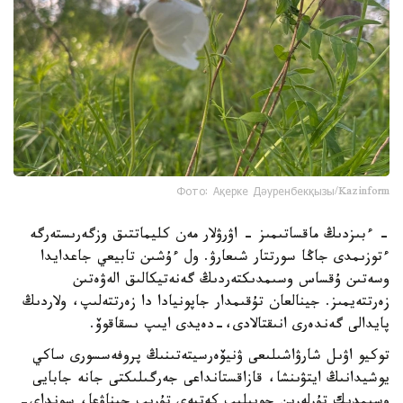
Фото: Ақерке Дәуренбекқызы/Kazinform
- ءبىزدىڭ ماقساتىمىز - اۋرۋلار مەن كليماتتىق وزگەرىستەرگە
ءتوزىمدى جاڭا سورتتار شىعارۋ. ول ءۇشىن تابيعي جاعدايدا
وسەتىن ۇقساس وسىمدىكتەردىڭ گەنەتيكالىق الەۋەتىن
زەرتتەيمىز. جينالعان تۇقىمدار جاپونيادا دا زەرتتەلىپ، ولاردىڭ
پايدالى گەندەرى انىقتالادى،-دەيدى ايىپ ىسقاقوۆ.
توكيو اۋىل شارۋاشىلىعى ۋنيۆەرسيتەتىنىڭ پروفەسسورى ساكي
يوشيدانىڭ ايتۋىنشا، قازاقستانداعى جەرگىلىكتى جانە جابايى
وسىمدىك تۇرلەرىن جويىلىپ كەتپەي تۇرىپ جيناۋعا، سونداي-