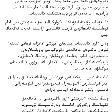
ەكولوگيالىق داعدارىس جاعدايىندا ءومىر ءسۇرىپ جاتقانى
جاسىرىن ەمەس. ول بارشا وركەنيەتتىڭ داعدارىسىنا اينالىپ
بارادى»، - دەدى قر پرەزيدەنتتىگىنە كانديدات.
ءا. قۇسايىنوۆتىڭ ايتۋىنشا، ەكولوگيالىق جۇيە قىزمەتى مەن ادام
قوعامىنىڭ تابيعاتپەن قارىم- قاتىناسى اراسىندا تەپە- تەڭدىك
جوق.
ودان ءارى كانديدات جينالعان جۇرتتى ادامزات قوعامى الدىندا
تۇرعان ماڭىزدى جاھاندىق ەكولوگيالىق پروبلەمالارمەن
تانىستىردى، اتاپ ايتقاندا: قورشاعان ورتانىڭ لاستانۋى،
پارنيكتىك گازداردىڭ زيانى، عالامشاردىڭ «وزون قاباتىنىڭ»
سوگىلۋى جانە ت. ب.
ادامنىڭ ءىس- ارەكەتىنەن قورشاعان ورتانىڭ لاستانۋى بارلىق
جەر قىرتىستارىن: اتموسفەرا، گيدروسفەرا مەن ليتوسفەرانى
قامتىپ، وتكىر ماسەلەگە اينالىپ بارادى.
ونىڭ ىشىندە ءبىرىنشى ءارى ماڭىزدىسى - جاھاندىق
كليماتتىڭ وزگەرۋى. ادامنىڭ ونەركاسىپتىك تۇرمىس-
تىرشىلىگىنەن تۇزىلگەن پارنيكتىك گازداردان كليمات