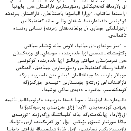
اق ولاردىڭ گەنەتيكالىق رەسۋرستارىن قازاقستان مەن جاپونيا
اراسىندا ساقتاپ، ءوزارا الماسۋعا باعىتتالعان. قازاقستان بىرنەشە
كوكونىس داقىلدارىنىڭ شىققان وتانى جانە گەنەتيكالىق
ارتۇرلىلىگى جوعارى ەل بولعاندىقتان زەرتتەۋ نىسانى رەتىندە
تاڭدالدى.
- ءبىز سونداي-اق ميانما، لاوس جانە ۆەتنام سياقتى
وڭتۇستىك-شىعىس ازيا ەلدەرىندە، سونداي-اق وزبەكستان
مەن قىرعىزستان سياقتى ورتالىق ازيا ەلدەرىندە كوكونىس
داقىلدارىنىڭ گەنەتيكالىق رەسۋرستارىن جينادىق. الدىڭعى
جوبالار بارىسىندا جيناقتالعان ءبىلىم مەن تاجىريبە بىزگە
قازاقستانداعى زەرتتەۋ جۇمىستارىن ءتيىمدى جۇرگىزۋگە
كومەكتەسىپ جاتىر،- دەيدى ساكي يوشيدا.
عالىمداردىڭ ايتۋىنشا، جوبا قىسقا مەرزىمدە ەكونوميكالىق ناتيجە
بەرۋدى كوزدەمەيدى. الايدا ۇزاق مەرزىمدى پەرسپەكتيۆادا
اۋرۋلارعا، زيانكەستەرگە جانە كليماتتىڭ وزگەرۋىنە ءتوزىمدى
جاڭا سورتتار شىعۋى مۇمكىن. بۇل ءوز كەزەگىندە ازىق-تۇلىك
قاۋىپسىزدىگىن نىعايتىپ، اۋىل شارۋاشىلىعىنىڭ تۇراقتى دامۋىنا