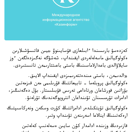
كەزدەسۋ بارىسىندا ءابىلعازى قۇسايىنوۆ جيىن قاتىسۋشىلارىن
ەكولوگيالىق ماسەلەلەردى ايقىنداپ، شەشۋگە نەگىزدەلگەن ءوز
سايلاۋالدى باعدارلاماسىنىڭ باستى باعىتتارىمەن تانىستىردى.
«الدىمەن، باستى مىندەتتەرىمىزدى ايقىنداپ الايىق.
ەكولوگيالىق پروبلەما - تابيعاتتىڭ قۇرىلىمى مەن قىزمەتىن
بۇزاتىن قورشاعان ورتاداعى تەرىس قۇبىلىستار. بۇل دەگەنىڭىز،
ادامزات تۇرمىسىنان تۋىنداعان انتروپوگەندىك تۇرلەنۋ.
ەكولوگيالىق تۇيتكىلدەر ادامزاتتىڭ كۇرت وسكەن ونەركاسىپتىك
ارەكەتىنىڭ اينالاعا اسەرىنەن تۋىنداپ وتىر.
قازىردىڭ وزىندە ادامدار كۇن سايىن ەسەلەنىپ كەلەتىن