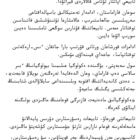
تابيعي اپاتتار تۇتاس قالالاردى قيراتۋدا.
سوعان قاراماستان، ادامدار تەحنيكالىق باسپالداقتاعى
سەرپىلىسىن جالعاستىرىپ، عالامشارعا تۇتىنۋشىلىق قاتىناسىن
توقتاتار ەمەس. تابيعاتتىڭ قۇنارىن سوڭعى تامشىسىنا دەيىن
سورىپ الۋعا دايىن.
ادامزات قورشاعان ورتانى قۇرتىپ بارا جاتقان ءىس-ارەكەتىن
توقتاتپاسا، جاعداي قيىنداۋى مۇمكىن.
سول سەبەپتى، بۇگىندە ەكولوگيا عىلىمىنا بيولوگيانىڭ ءبىر
سالاسى دەپ قاراماي، وعان الدەقايدا تەرەڭنەن بويلاۋ قاجەت»،
- دەدى كانديداتتىڭ اقتوبە وبلىسىنداعى سايلاۋالدى شتابىنىڭ
جەتەكشىسى يگىلىك ساعيەۆ.
«ەكولوگيالىق مادەنيەت قازىرگى قوعامنىڭ ماڭىزدى بولىگىنە
اينالۋى كەرەك.
تابيعاتتى قورعاۋ، تابيعات رەسۋرستارىن دۇرىس پايدالانۋ
ماسەلەلەرىنە قوعام نازارىن تارتۋ جۇمىستارىن كۇشەيتۋ ماڭىزدى.
كاسىپورىن مەن ۇيىمداردىڭ جەر قويناۋىن، سۋ رەسۋرستارىن،