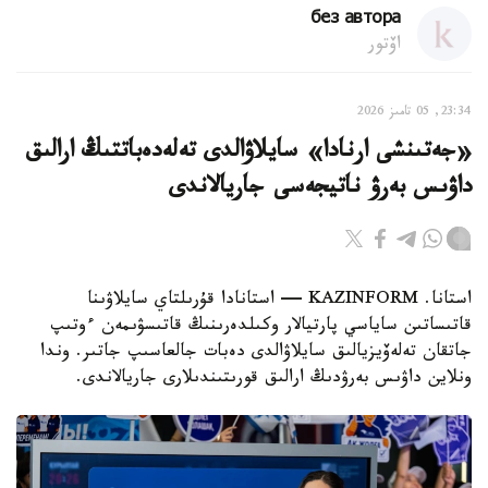
без автора
اۆتور
23:34, 05 تامىز 2026
«جەتىنشى ارنادا» سايلاۋالدى تەلەدەباتتىڭ ارالىق
داۋىس بەرۋ ناتيجەسى جاريالاندى
استانا. KAZINFORM — استانادا قۇرىلتاي سايلاۋىنا
قاتىساتىن ساياسي پارتيالار وكىلدەرىنىڭ قاتىسۋىمەن ءوتىپ
جاتقان تەلەۆيزيالىق سايلاۋالدى دەبات جالعاسىپ جاتىر. وندا
ونلاين داۋىس بەرۋدىڭ ارالىق قورىتىندىلارى جاريالاندى.