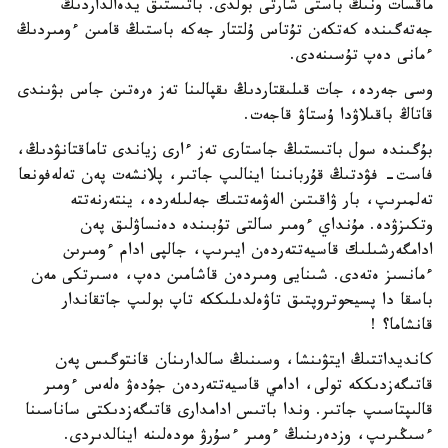
ماقسات ونىڭ باستى شارتى بولدى. باتىستىق يدەالداردىڭ
جەتەگىندە كەتكەن تۇتاس ۇلتتار جەكە باستىڭ قامىن ءومىردىڭ
ءمانى دەپ تۇسىنەدى.
وسى جەردە، جات قىلىقتاردىڭ ىقپالىنا تەز ەرەتىن جاس بۋىندى
قاتاڭ باقىلاۋدا ۇستاۋ قاجەت.
بۇگىندە سول باتىستىڭ جاستارى تەز ءارى زياندى تاماقتانۋدىڭ،
فاست- فۋدتىڭ قۇربانىنا اينالىپ جاتىر، پلانشەت پەن تەلەفونعا
تەلمىرىپ، بار ۋاقىتىن الەۋمەتتىك جەلىلەردە، ينتەرنەتتە
وتكىزۋدە. مۇنداي ءومىر سالتى تۇبىندە دەنساۋلىق پەن
ادامگەرشىلىك قاسيەتتەردەن ايىرىپ، جالپى ادام ءومىرىن
ءمانسىز ەتەدى. شىنايى ومىردەن قاشامىن دەپ، ەسىرتكى مەن
باسقا دا پسيحوتروپتىق تاۋەلدىلىككە تاپ بولىپ جاتقاندار
قانشاما؟ !
كانديداتتىڭ ايتۋىنشا، وسىنىڭ سالدارىنان قانتوگىس پەن
قاتىگەزدىككە تولى، ادامي قاسيەتتەردەن جۇدەۋ ەلەس ءومىر
قالىپتاسىپ جاتىر. وندا باتىس ادامدارى قاتىگەزدىكتى ساناسىنا
ءسىڭىرىپ، وزدەرىنىڭ ءومىر ءسۇرۋ مودەلىنە اينالدىردى.