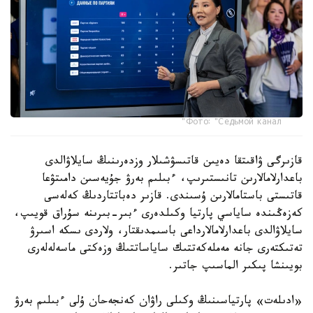
Фото: "Седьмой канал"
قازىرگى ۋاقىتقا دەيىن قاتىسۋشىلار وزدەرىنىڭ سايلاۋالدى
باعدارلامالارىن تانىستىرىپ، ءبىلىم بەرۋ جۇيەسىن دامىتۋعا
قاتىستى باستامالارىن ۇسىندى. قازىر دەباتتاردىڭ كەلەسى
كەزەڭىندە ساياسي پارتيا وكىلدەرى ءبىر-بىرىنە سۇراق قويىپ،
سايلاۋالدى باعدارلامالارداعى باسىمدىقتار، ولاردى ىسكە اسىرۋ
تەتىكتەرى جانە مەملەكەتتىك ساياساتتىڭ وزەكتى ماسەلەلەرى
بويىنشا پىكىر الماسىپ جاتىر.
«ادىلەت» پارتياسىنىڭ وكىلى راۋان كەنجەحان ۇلى ءبىلىم بەرۋ