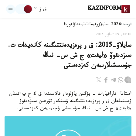
KAZINFORM
ق ز
ترەند:
2026-سايلاۋ
وقيعا
تاعايىنداۋ
اقوردا
18:10, 09 ءساۋىر 2015
سايلاۋ-2015: ق ر پرەزيدەنتتىگىنە كانديدات ت.
سىزدىقوۆ «ليفت» ج ش س- نىڭ
جۇمىسشىلارىمەن كەزدەستى
استانا. قازاقپارات - بۇگىن پاۆلودار قالاسىندا ق ك ح پ اتىنان
ۇسىنىلعان ق ر پرەزيدەنتتىگىنە ۇمىتكەر تۇرعىن سىزدىقوۆ
«ليفت» ج ش س- نىڭ جۇمىسشى ۇجىمىمەن كەزدەستى.