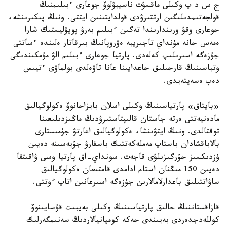
ج س د پ وكىلى ماقسۋت ناسيبۋلوۆ جوعارى ءبىلىمنىڭ
قولجەتىمدىلىگىن ارتتىرۋدى قولدايتىنىن ايتتى. ونىڭ پىكىرىنشە،
جوعارى وقۋ ورىندارىندا تەگىن ءبىلىم بەرۋ پوپۋليستىك شارا
ەمەس جانە مۇنداي تاجىريبە ەۋروپانىڭ بىرقاتار ەلىندە ءساتتى
جۇزەگە اسىرىلىپ كەلەدى. پارتيا جوعارى ءبىلىم الۋ مۇمكىندىگى
وتباسىنىڭ قارجىلىق جاعدايىنا عانا تاۋەلدى بولماۋى ءتيىس
دەپ ەسەپتەيدى.
«بايتاق» پارتياسىنىڭ وكىلى اسلان بايزاحانوۆ ەكولوگيالىق
مادەنيەتتى ەرتە جاستان قالىپتاستىرۋدىڭ ماڭىزدىلىعىنا
توقتالدى. ونىڭ ايتۋىنشا، ەكولوگيالىق اعارتۋ جۇمىستارى
بالاباقشادان باستاپ مەملەكەتتىك باسقارۋ جۇيەسىنە دەيىن
ۇزدىكسىز جۇرگىزىلۋى قاجەت. سونداي-اق پارتيا وسى ۋاقىتقا
دەيىن 150 مىڭنان استام ادامدى قامتىعان ەكولوگيالىق
ساۋاتتىلىق باعدارلامالارىن جۇزەگە اسىرعانىن اتاپ ءوتتى.
قازاقستاننىڭ حالىق پارتياسىنىڭ وكىلى بەيبىت قۇسايىنوۆ
كوللەدجدەردى بەيىندى جەكە كومپانيالاردىڭ سەنىمگەرلىك