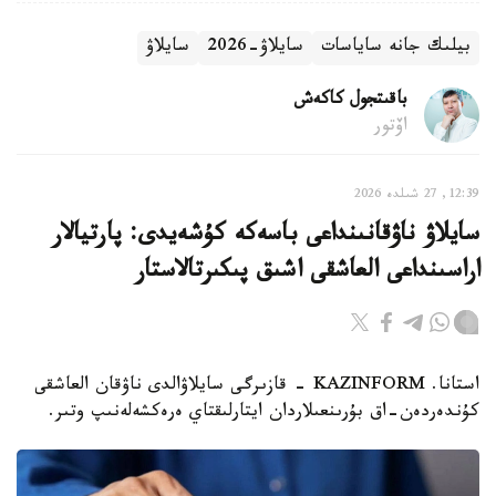
بيلىك جانە ساياسات
سايلاۋ-2026
سايلاۋ
باقىتجول كاكەش
اۆتور
12:39, 27 شىلدە 2026
سايلاۋ ناۋقانىنداعى باسەكە كۇشەيدى: پارتيالار
اراسىنداعى العاشقى اشىق پىكىرتالاستار
استانا. KAZINFORM - قازىرگى سايلاۋالدى ناۋقان العاشقى
كۇندەردەن-اق بۇرىنعىلاردان ايتارلىقتاي ەرەكشەلەنىپ وتىر.