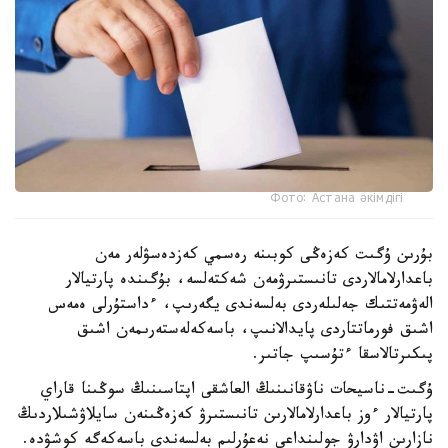
Фото: Астана әкімдігі
بۇرىن ۇگىت كەزەڭى كوبىنە رەسمي كەزدەسۋلەر مەن
باعدارلامالاردى تانىستىرۋمەن شەكتەلسە، بۇگىندە پارتيالار
الەۋمەتتىك جەلىلەردى بەلسەندى يگەرىپ، ءداستۇرلى ەمەس
اشىق فورماتتاردى پايدالانىپ، باسەكەلەستەرىمەن اشىق
پىكىرتالاسقا ءتۇسىپ جاتىر.
ۇگىت-ناسيحات ناۋقانىنىڭ العاشقى اپتاسىنىڭ سوڭىنا قاراي
پارتيالار ءوز باعدارلامالارىن تانىستىرۋ كەزەڭىنەن سايلاۋشىلاردىڭ
نازارىن اۋدارۋ جولىنداعى نەعۇرلىم بەلسەندى باسەكەگە كوشۋدە.