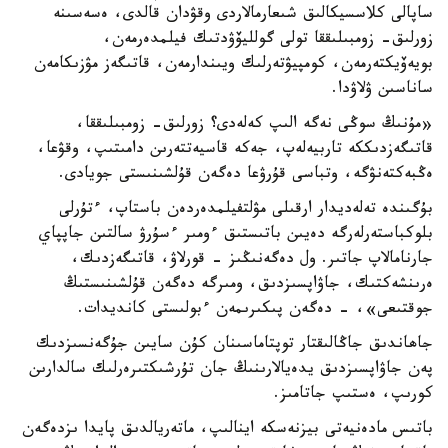
ساپالى كلاسسيكالىق شىعارمالاردى وقۋدان قالدى، ەسەسىنە
زورلىق- زومبىلىققا تولى گولليۆۋدتىك فيلمدەرمەن،
بويەۆيكتەرمەن، كومپيۋتەرلىك ويىندارمەن، قاتىگەز مۋزىكامەن
ساناسىن ۋلاۋدا.
«مۇنىڭ سوڭى نەگە الىپ كەلەدى؟ زورلىق- زومبىلىققا،
قاتىگەزدىككە تاربيەلەپ، جەكە قاسيەتتەرىن دامىتىپ، وقۋعا،
ەڭبەكتەنۋگە، وتباسى قۇرۋعا دەگەن قۇلشىنىستى جويادى.
بۇگىندە تەلەديدار ارقىلى مۋلتفيلمدەردەن باستاپ، ءتۇرلى
بلوكباستەرلەرگە دەيىن باتىستىق ءومىر ءسۇرۋ سالتىن جاپپاي
جارنامالاپ جاتىر. ول دەگەنىڭىز - قورلاۋ، قاتىگەزدىك،
ەرىنشەكتىك، جاۋاپسىزدىق، ومىرگە دەگەن قۇلشىنىستىڭ
جوقتىعى»، - دەگەن پىكىرىمەن ءبولىستى كانديدات.
جاھاندىق جاڭالىقتار توپتاماسىنان كۇن سايىن جۇگەنسىزدىك
پەن جاۋاپسىزدىق يدەيالارىنىڭ جان تۇرشىكتىرەرلىك سالدارىن
كورىپ، ەستىپ جاتامىز.
باتىس مادەنيەتى بيزنەسكە اينالىپ، ماتەريالدىق پايدا ىزدەگەن