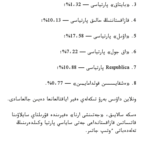
3. «بايتاق» پارتياسى — 1،32%؛
4. قازاقستاننىڭ حالىق پارتياسى — 10،13%؛
5. «اۋىل» پارتياسى — 17،58%؛
6. «اق جول» پارتياسى — 7،22%؛
7. Respublica پارتياسى — 10،88%؛
8. «ەشقايسىسىن قولدامايمىن» — 0،77%.
ونلاين داۋىس بەرۋ تىكەلەي ەفير اياقتالعانعا دەيىن جالعاسادى.
ەسكە سالايىق، «جەتىنشى ارنا» ەفيرىندە قۇرىلتاي سايلاۋىنا
قاتىساتىن قازاقستانداعى جەتى ساياسي پارتيا وكىلدەرىنىڭ
تەلەدەباتى ءوتىپ جاتىر.