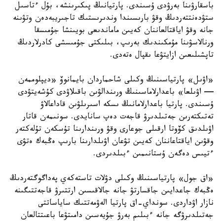
باسقارۋىنا بەرۋدى ۇسىندى. پارتيانىڭ پىكىرىنشە، بۇل ءتاسىل
ستۋدەنتتەردىڭ وقۋ بارىسىندا وندىرىستىك تاجىريبەدەن وتۋىنە
جانە وقۋ اياقتالعاننان كەيىن ماماندىعى بويىنشا جۇمىسقا
ورنالاسۋىنا مۇمكىندىك بەرىپ، بىلىكتى جۇمىسشى كادرلاردىڭ
تاپشىلىعىن ازايتۋعا ىقپال ەتەدى.
«اۋىل» پارتياسىنىڭ وكىلى شاحماردان بايمانوۆ «ديپلوممەن
— اۋىلعا» باعدارلاماسىنىڭ ورىندالۋىن باقىلاۋدى كۇشەيتۋدى
ۇسىندى. پارتيا باعدارلامانىڭ ىسكە اسىرىلۋىن قاداعالاۋ
تەتىكتەرىن جەتىلدىرۋ قاجەت دەپ سانايدى. سونىمەن قاتار
اۋىلدىق كۆوتا ارقىلى جوعارى وقۋ ورىندارىنا تۇسكەن تۇلەكتەر
وقۋىن اياقتاعاننان كەيىن تۋعان اۋىلدارىنا بارىپ ەڭبەك ەتۋى
ءتيىس دەگەن ۇستانىمىن ءبىلدىردى.
«اق جول» پارتياسىنىڭ وكىلى دۋلات تاستەكەي پەداگوگتەردىڭ
ەڭبەك جاعدايىن جاقسارتۋ جانە جالاقىسىن ارتتىرۋ قاجەتتىگىنە
نازار اۋداردى. سونداي-اق پارتيا الەۋمەتتىك ساياساتتى
جەتىلدىرۋگە جانە ءبىلىم بەرۋ جۇيەسىن دامىتۋعا باعىتتالعان