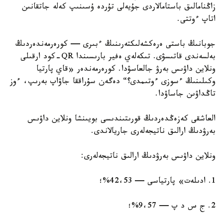
زاڭنامالىق باستامالاردى جۇيەلى تۇردە ۇسىنىپ كەلە جاتقانىن
اتاپ ءوتتى.
جوبانىڭ باستى ەرەكشەلىكتەرىنىڭ ءبىرى — كورەرمەندەردىڭ
بەلسەندى قاتىسۋى. تىكەلەي ەفير بارىسىندا QR-كود ارقىلى
ونلاين داۋىس بەرۋ جالعاسۋدا. كورەرمەندەر «قاي پارتيا
وكىلىنىڭ ءسوزى ءوتىمدى؟“ دەگەن سۇراققا جاۋاپ بەرىپ، ءوز
تاڭداۋىن جاساۋدا.
العاشقى كەزەڭدەردىڭ قورىتىندىسى بويىنشا ونلاين داۋىس
بەرۋدىڭ ارالىق ناتيجەلەرى جاريالاندى.
ونلاين داۋىس بەرۋدىڭ ارالىق ناتيجەلەرى:
1. ادىلەت» پارتياسى — 42،53%؛
2. ج س د پ — 9،57%؛