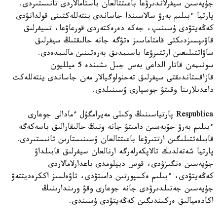
جۇيەسىن سيفرلاندىرۋعا باعىتتالعان باستامالاردى تانىستىردى.
پارتيا ءبىلىم بەرۋ سالاسىندا جاساندى ينتەللەكتىنى قولدانۋدى
كەڭەيتۋدى ۇسىنىپ، جەكە دەرەكتەردى قورعاۋعا، تسيفرلىق
قاۋىپسىزدىكتى قامتاماسىز ەتۋگە جانە حالىقتىڭ سيفرلىق
ساۋاتتىلىعىن ارتتىرۋعا باسىمدىق بەرەتىنىن مالىمدەدى.
سونىمەن قاتار الداعى بەس جىل ىشىندە 5 ميلليون
قازاقستاندىقتى سيفرلىق تەحنولوگيالار مەن جاساندى ينتەللەكت
داعدىلارىنا وقىتۋ جوسپارى ۇسىنىلدى.
Respublica پارتياسىنىڭ وكىلى مەيرامگۇل ءمادالى جوعارى
ءبىلىم بەرۋ جۇيەسىن دامىتۋ جانە ونىڭ حالىقارالىق باسەكەگە
قابىلەتتىلىگىن ارتتىرۋعا باعىتتالعان ۇسىنىستارىن تانىستىردى.
پارتيا شەتەلدىك تالاپكەرلەرگە ارنالعان سيفرلىق قابىلداۋ
جۇيەسىن ەنگىزۋدى، قوس ديپلومدى باعدارلامالاردى
كەڭەيتۋدى، ءبىلىم ەكسپورتىن دامىتۋدى، تاۋەلسىز اككرەديتتەۋ
جۇيەسىن جەتىلدىرۋدى جانە جوعارى وقۋ ورىندارىنىڭ
اكادەميالىق ەركىندىگىن كەڭەيتۋدى ۇسىندى.