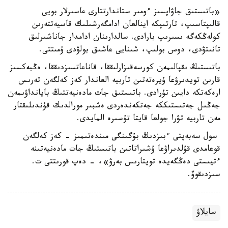
«باتىستىق جاۋاپسىز ءومىر ستاندارتتارى عاسىرلار بويى
قالىپتاسىپ، تارتىپكە اينالعان ادامگەرشىلىك قاسيەتتەرىن
كولەڭكەگە ىسىرىپ بارادى. سالدارىنان ادامدار جاناشىرلىق
تانىتۋدى، دوس بولىپ، شىنايى عاشىق بولۋدى ۇمىتتى.
باتىستىڭ ىقپالىمەن كورسەقىزارلىققا، قاناعاتسىزدىققا، ەڭبەكسىز
قارىن تويدىرۋعا ۇيرەتەتىن تاربيە العاندار كەز كەلگەن تەرىس
ارەكەتكە دايىن تۇرادى. باتىستىق جات مادەنيەتتىڭ بايانداۋىمەن
جەڭىل جەتىستىككە جەتكەندەردى ەشبىر مورالدىك قۇندىلىقتار
مەن تاربيە تۋرا جولعا قايتا تۇسىرە المايدى.
سول سەبەپتى ءبىزدىڭ بۇگىنگى مىندەتىمىز - كەز كەلگەن
قوعامدى قۇلدىراۋعا ۇشىراتاتىن باتىستىڭ جات مادەنيەتىنە
ءتيىستى دەڭگەيدە تويتارىس بەرۋ»، - دەپ قورىتتى ت.
سىزدىقوۆ.
سايلاۋ