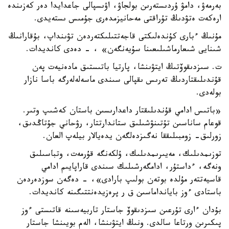
بەرمەۋ، دامۋ ۇردىستەرىن بولجاۋ، اۋىسپالى جاعدايدا دەر كەزىندە
ارەكەت ەتۋدىڭ تۇراقتى مەحانيزمدەرى جۇمىس ىستەيدى.
مۇنىڭ ءبارى كۇندەلىكتى قاجەتتىلىكتەردەن تۋىنداپ، بۇقارانىڭ
شىنايى شىعارماشىلىعىنا سۇيەنگەن» ، - دەدى كانديدات.
ت. سىزدىقوۆتىڭ ايتۋىنشا، پارتيا باتىستىق مادەنيەت پەن
قۇندىلىقتاردىڭ تەرىس ىقپالى سىندى ماسەلەلەرگە باسا نازار
بولەدى.
«باتىس ادامي قۇندىلىقتار داعدارىسىن باستان كەشىپ وتىر.
قوعام ساناسىن تۇتىنۋشىلىق ستاندارتتار، رۋحاني جۇتاڭدىق،
زورلىق- زومبىلىققا نەگىزدەلگەن يدەيالار بيلەپ العان.
توزىمدىلىك، مەيىرىمدىلىك، ۇلكەنگە قۇرمەت، وتباسىلىق
ونەگە، ءداستۇر، ادامگەرشىلىك سىندى قاراپايىم ادامي
قاسيەتتەر مۇلدە بوتەن بولىپ بارادى»، - دەگەن سوزدەردەن
باستادى ءوز بايانداماسىن ق ر پرەزيدەنتتىگىنە كانديدات.
بۇدان ءارى تۇرعىن سىزدىقوۆ جاستار تاربيەسىنە قاتىستى ءوز
پىكىرىن ورتاعا سالدى. ونىڭ ايتۋىنشا، الەم بويىنشا جاستار