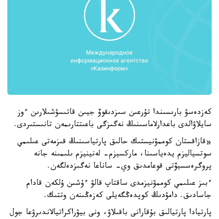
كەزدەسۋ بارىسىندا تۇرعىن سىزدىقوۆ جيىن قاتىسۋشىلارىن ءوز
سايلاۋالدى باعدارلاماسىنىڭ نەگىزگى باعىتتارىمەن تانىستىردى.
«قازاقستان كوممۋنيستىك حالىق پارتياسىنىڭ قىزمەتى عىلىمي
سوتسياليزم يدەياسىنا، ماركسيزم- لەنينيزم ىلىمىنە جانە
پروگرەسسيۆتى قوعامدىق وي- ساناعا نەگىزدەلگەن.
ءبىز عىلىمي كوممۋنيزمدى ساقتاپ قالۋ ءۇشىن ۇلكەن قادام
جاسادىق. دامۋدىڭ كوپدەڭگەيلى كەزەڭىنەن وتتىك.
پارتيادا پارتيالىق بۇقارانى باقىلاۋ، ونى بيۋراكراتيالاندىرۋعا جول