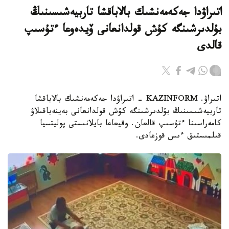
اتىراۋدا جەكەمەنشىك بالاباقشا تاربيەشىسىنىڭ
بۇلدىرشىنگە كۇش قولدانعانى ۆيدەوعا ءتۇسىپ
قالدى
اتىراۋ. KAZINFORM - اتىراۋدا جەكەمەنشىك بالاباقشا
تاربيەشىسىنىڭ بۇلدىرشىنگە كۇش قولدانعانى بەينەباقىلاۋ
كامەراسىنا ءتۇسىپ قالعان. وقيعاعا بايلانىستى پوليتسيا
قىلمىستىق ءىس قوزعادى.