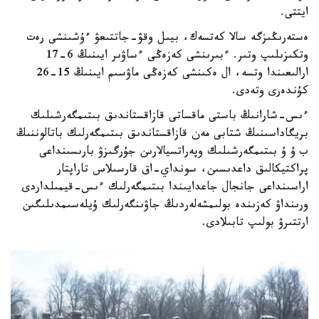
ايتتى.
ەستەرىڭىزگە سالا كەتسەك، بيىل وقۋ-جاتتىعۋ ءۇشىنشى رەت
وتكىزىلىپ وتىر. ءبىرىنشى كەزەڭى ءساۋىر ايىنىڭ 6-17
ارالىعىندا وتسە، ال ەكىنشى كەزەڭى ماۋسىم ايىنىڭ 15-26
كۇندەرى وتەدى.
ءىس-شارانىڭ باستى ماقساتى قازاقستاندىق بىتىمگەرشىلىك
بريگاداسىنىڭ شتابى مەن قازاقستاندىق بىتىمگەرلىك باتالوننىڭ
ب ۇ ۇ بىتىمگەرشىلىك وپەراتسيالارىن جۇرگىزۋ بارىسىنداعى
پراكتيكالىق داعدىسىن، سونداي-اق قارسىلاس تاراپتار
اراسىنداعى جانجال جاعدايىندا بىتىمگەرلىك ءىس-قيمىلداردى
ورىنداۋ كەزىندە بولىمشەلەردىڭ جاۋىنگەرلىك ۇيلەسىمدىلىگىن
ارتتىرۋ بولىپ تابىلادى.