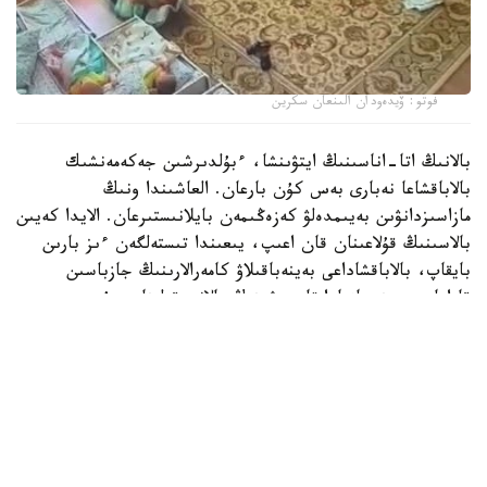
فوتو: ۆيدەودان الىنعان سكرين
بالانىڭ اتا-اناسىنىڭ ايتۋىنشا، ءبۇلدىرشىن جەكەمەنشىك
بالاباقشاعا نەبارى بەس كۇن بارعان. العاشىندا ونىڭ
مازاسىزدانۋىن بەيىمدەلۋ كەزەڭىمەن بايلانىستىرعان. الايدا كەيىن
بالاسىنىڭ قۇلاعىنان قان اعىپ، يىعىندا تىستەلگەن ءىز بارىن
بايقاپ، بالاباقشاداعى بەينەباقىلاۋ كامەرالارىنىڭ جازباسىن
قاراعان. بەينەجازبادا تاربيەشىنىڭ بالانى قولىنان سۇيرەپ،
جۇلقىلاپ، كۇشتەپ ۇيىقتاتۋعا ارەكەتتەنگەنى كورىنەدى.
كىشكەنتايدىڭ اناسى مۇنداي ارەكەتتەر بىرنەشە كۇن بويى
قايتالانعانىن ايتادى.
- دۇيسەنبى، سارسەنبى، بەيسەنبى، جۇما كۇندەرى ءتورت كۇن
بويى بالامدى قورلاعان. كورگەنىمدى ايتىپ جەتكىزە المايمىن.
بالا ۇيىقتاماسا، قولىن جاۋىپ تاستايدى. كورپەنى الىپ،