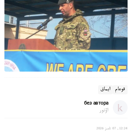
قوعام
ايماق
без автора
اۆتور
12:24, 07 تامىز 2026