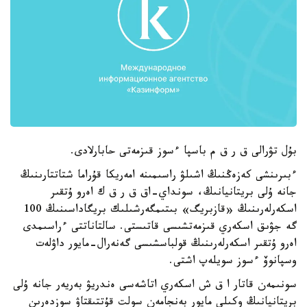
بۇل تۋرالى ق ر ق م باسپا ءسوز قىزمەتى حابارلادى.
ءبىرىنشى كەزەڭنىڭ اشىلۋ راسىمىنە امەريكا قۇراما شتاتتارىنىڭ
جانە ۇلى بريتانيانىڭ، سونداي-اق ق ر ق ك اەرو ۇتقىر
اسكەرلەرىنىڭ «قازبريگ» بىتىمگەرشىلىك بريگاداسىنىڭ 100
گە جۋىق اسكەري قىزمەتشىسى قاتىستى. سالتاناتتى ءراسىمدى
اەرو ۇتقىر اسكەرلەرىنىڭ قولباسشىسى گەنەرال-مايور داۋلەت
وسپانوۆ ءسوز سويلەپ اشتى.
سونىمەن قاتار ا ق ش اسكەري اتاشەسى ەندريۋ بەريەر جانە ۇلى
بريتانيانىڭ وكىلى مايور بەنجامەن سولت قۇتتىقتاۋ سوزدەرىن