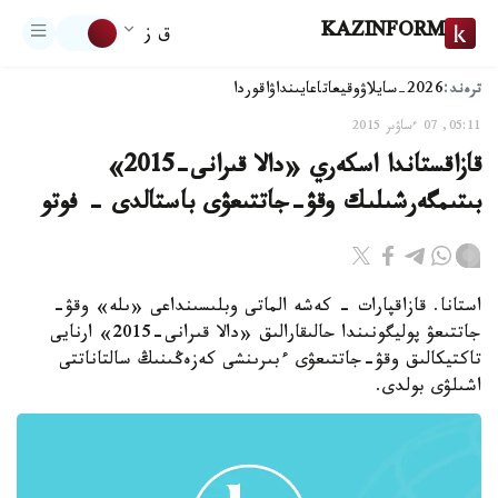
KAZINFORM
ق ز
ترەند:
2026-سايلاۋ
وقيعا
تاعايىنداۋ
اقوردا
05:11, 07 ءساۋىر 2015
قازاقستاندا اسكەري «دالا قىرانى-2015»
بىتىمگەرشىلىك وقۋ-جاتتىعۋى باستالدى - فوتو
استانا. قازاقپارات - كەشە الماتى وبلىسىنداعى «ىلە» وقۋ-
جاتتىعۋ پوليگونىندا حالىقارالىق «دالا قىرانى-2015» ارنايى
تاكتيكالىق وقۋ-جاتتىعۋى ءبىرىنشى كەزەڭىنىڭ سالتاناتتى
اشىلۋى بولدى.