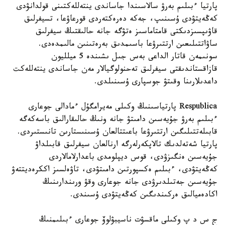
پارتيا ءبىلىم بەرۋ سالاسىندا جاساندى ينتەللەكتىنى قولدانۋدى
كەڭەيتۋدى ۇسىنىپ، جەكە دەرەكتەردى قورعاۋعا، تسيفرلىق
قاۋىپسىزدىكتى قامتاماسىز ەتۋگە جانە حالىقتىڭ سيفرلىق
ساۋاتتىلىعىن ارتتىرۋعا باسىمدىق بەرەتىنىن مالىمدەدى.
سونىمەن قاتار الداعى بەس جىل ىشىندە 5 ميلليون
قازاقستاندىقتى سيفرلىق تەحنولوگيالار مەن جاساندى ينتەللەكت
داعدىلارىنا وقىتۋ جوسپارى ۇسىنىلدى.
Respublica پارتياسىنىڭ وكىلى مەيرامگۇل ءمادالى جوعارى
ءبىلىم بەرۋ جۇيەسىن دامىتۋ جانە ونىڭ حالىقارالىق باسەكەگە
قابىلەتتىلىگىن ارتتىرۋعا باعىتتالعان ۇسىنىستارىن تانىستىردى.
پارتيا شەتەلدىك تالاپكەرلەرگە ارنالعان سيفرلىق قابىلداۋ
جۇيەسىن ەنگىزۋدى، قوس ديپلومدى باعدارلامالاردى
كەڭەيتۋدى، ءبىلىم ەكسپورتىن دامىتۋدى، تاۋەلسىز اككرەديتتەۋ
جۇيەسىن جەتىلدىرۋدى جانە جوعارى وقۋ ورىندارىنىڭ
اكادەميالىق ەركىندىگىن كەڭەيتۋدى ۇسىندى.
ج س د پ وكىلى ماقسۋت ناسيبۋلوۆ جوعارى ءبىلىمنىڭ