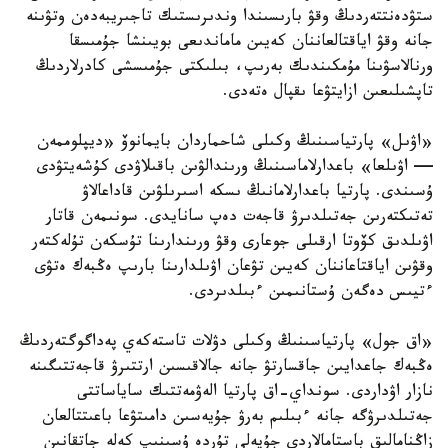
ستۋدەنتتەردىڭ وقۋ بارىسىندا وندىرىستىك تاجىريبەدەن وتۋىنە
جانە وقۋ اياقتالعاننان كەيىن ماماندىعى بويىنشا جۇمىسقا
ورنالاسۋىنا مۇمكىندىك بەرىپ، بىلىكتى جۇمىسشى كادرلاردىڭ
تاپشىلىعىن ازايتۋعا ىقپال ەتەدى.
«اۋىل» پارتياسىنىڭ وكىلى شاحماردان بايمانوۆ «ديپلوممەن
— اۋىلعا» باعدارلاماسىنىڭ ورىندالۋىن باقىلاۋدى كۇشەيتۋدى
ۇسىندى. پارتيا باعدارلامانىڭ ىسكە اسىرىلۋىن قاداعالاۋ
تەتىكتەرىن جەتىلدىرۋ قاجەت دەپ سانايدى. سونىمەن قاتار
اۋىلدىق كۆوتا ارقىلى جوعارى وقۋ ورىندارىنا تۇسكەن تۇلەكتەر
وقۋىن اياقتاعاننان كەيىن تۋعان اۋىلدارىنا بارىپ ەڭبەك ەتۋى
ءتيىس دەگەن ۇستانىمىن ءبىلدىردى.
«اق جول» پارتياسىنىڭ وكىلى دۋلات تاستەكەي پەداگوگتەردىڭ
ەڭبەك جاعدايىن جاقسارتۋ جانە جالاقىسىن ارتتىرۋ قاجەتتىگىنە
نازار اۋداردى. سونداي-اق پارتيا الەۋمەتتىك ساياساتتى
جەتىلدىرۋگە جانە ءبىلىم بەرۋ جۇيەسىن دامىتۋعا باعىتتالعان
زاڭنامالىق باستامالاردى جۇيەلى تۇردە ۇسىنىپ كەلە جاتقانىن