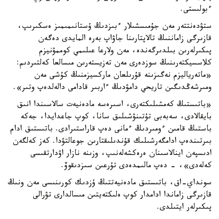
ءبولىستى.
ستۋدەنتتەر مەن جۇمىسشىلار ءبىزدىڭ ۇستانىمىمىز ەسكىرىپ،
قازىرگى زاماننىڭ تالاپتارىنا جاۋاپ بەرە المايدى دەگەن
پىكىرلەرىن بىلدىرگەندە، مەن ولارعا عىلىمي كوممۋنيزم
كلاسسيكتەرىنىڭ سوزدەرى مەن تەزيستەرىن مىسالعا كەلتىردىم:
«ماتەرياليزم نەگىزىنە قۇرىلعان ماركسيزمنىڭ كۇشى مەن
ومىرشەڭدىگىن تاريحي دامۋدىڭ ءاربىر قادامى دالەلدەپ وتىر».
«باتىستىڭ كەمشىلىكتەرى، اسىرەسە مادەنيەت سالاسىندا انىق
بايقالادى، سەبەبى تۇتىنۋشىلىق سانا، كوپ جاعدايدا، جەكە
باستىڭ قامىن ءومىردىڭ ءمانى دەپ قاراستىرادى. باتىستىق ادام
بىرتىندەپ ادامگەرشىلىك قۇندىلىقتارىن جوعالتۋدا. كەز كەلگەن
ادىسپەن اينالاسىنان ەرەكشەلەنىپ، وزىنە نازار اۋدارتقىسى
كەلەدى»، - دەپ مالىمدەدى تۇرعىن سىزدىقوۆ.
سونداي-اق، باتىستىق مادەنيەتتىڭ ۇزدىك كورىنىسى مەن ونىڭ
قازىرگى زاماندا ادامدار كوپ ەلىكتەيتىن مىسالدارى تۋرالى
پىكىرلەر ايتىلدى.