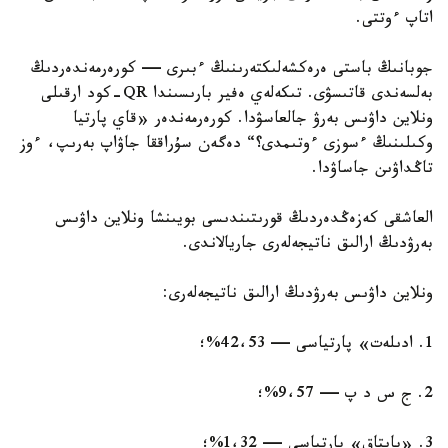
اتاپ ءوتتى.
جوبانىڭ باستى ەرەكشەلىكتەرىنىڭ ءبىرى — كورەرمەندەردىڭ
بەلسەندى قاتىسۋى. تىكەلەي ەفير بارىسىندا QR-كود ارقىلى
ونلاين داۋىس بەرۋ جالعاسۋدا. كورەرمەندەر «قاي پارتيا
وكىلىنىڭ ءسوزى ءوتىمدى؟“ دەگەن سۇراققا جاۋاپ بەرىپ، ءوز
تاڭداۋىن جاساۋدا.
العاشقى كەزەڭدەردىڭ قورىتىندىسى بويىنشا ونلاين داۋىس
بەرۋدىڭ ارالىق ناتيجەلەرى جاريالاندى.
ونلاين داۋىس بەرۋدىڭ ارالىق ناتيجەلەرى:
1. ادىلەت» پارتياسى — 42،53%؛
2. ج س د پ — 9،57%؛
3. «بايتاق» پارتياسى — 1،32%؛