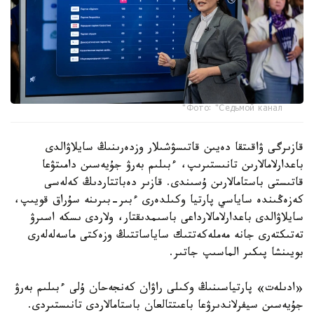
Фото: "Седьмой канал"
قازىرگى ۋاقىتقا دەيىن قاتىسۋشىلار وزدەرىنىڭ سايلاۋالدى
باعدارلامالارىن تانىستىرىپ، ءبىلىم بەرۋ جۇيەسىن دامىتۋعا
قاتىستى باستامالارىن ۇسىندى. قازىر دەباتتاردىڭ كەلەسى
كەزەڭىندە ساياسي پارتيا وكىلدەرى ءبىر-بىرىنە سۇراق قويىپ،
سايلاۋالدى باعدارلامالارداعى باسىمدىقتار، ولاردى ىسكە اسىرۋ
تەتىكتەرى جانە مەملەكەتتىك ساياساتتىڭ وزەكتى ماسەلەلەرى
بويىنشا پىكىر الماسىپ جاتىر.
«ادىلەت» پارتياسىنىڭ وكىلى راۋان كەنجەحان ۇلى ءبىلىم بەرۋ
جۇيەسىن سيفرلاندىرۋعا باعىتتالعان باستامالاردى تانىستىردى.