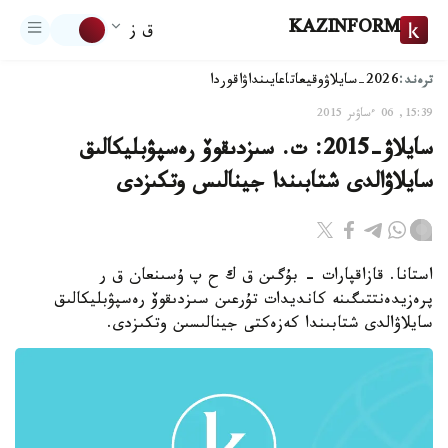
KAZINFORM
ق ز
ترەند:
2026-سايلاۋ
وقيعا
تاعايىنداۋ
اقوردا
15:39, 06 ءساۋىر 2015
سايلاۋ-2015: ت. سىزدىقوۆ رەسپۋبليكالىق
سايلاۋالدى شتابىندا جينالىس وتكىزدى
استانا. قازاقپارات - بۇگىن ق ك ح پ ۇسىنعان ق ر
پرەزيدەنتتىگىنە كانديدات تۇرعىن سىزدىقوۆ رەسپۋبليكالىق
سايلاۋالدى شتابىندا كەزەكتى جينالىسىن وتكىزدى.