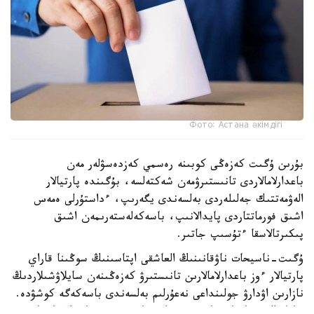
Фото: Астана әкімдігі
بۇرىن ۇگىت كەزەڭى كوبىنە رەسمي كەزدەسۋلەر مەن
باعدارلامالاردى تانىستىرۋمەن شەكتەلسە، بۇگىندە پارتيالار
الەۋمەتتىك جەلىلەردى بەلسەندى يگەرىپ، ءداستۇرلى ەمەس
اشىق فورماتتاردى پايدالانىپ، باسەكەلەستەرىمەن اشىق
پىكىرتالاسقا ءتۇسىپ جاتىر.
ۇگىت-ناسيحات ناۋقانىنىڭ العاشقى اپتاسىنىڭ سوڭىنا قاراي
پارتيالار ءوز باعدارلامالارىن تانىستىرۋ كەزەڭىنەن سايلاۋشىلاردىڭ
نازارىن اۋدارۋ جولىنداعى نەعۇرلىم بەلسەندى باسەكەگە كوشۋدە.
سايلاۋالدى ناۋقان قارقىندى ءارى مازمۇندى سيپات الا باستادى.