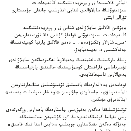
الماتى قالاسىندا ق ر پرەزيدەنتتىگىنە كانديدات ت.
سىزدىقوۆتىڭ سايلاۋالدى شتابى اتقارىلىپ جاتقان جۇمىستارى
تۋرالى ايتتى.
«بۇگىن قالالىق سايلاۋالدى شتابى ق ر پرەزيدەنتتىگىنە
كانديدات ت. سىزدىقوۆتى قولداۋ ءۇشىن قالا تۇرعىندارىمەن
ءىس-شارالار وتكىزۋدە»، - دەدى قالالىق پارتيا كوميتەتىنىڭ
جەتەكشىسى ە. بەيسەمبايەۆ.
ونىڭ ماركستىك-لەنيندىك يدەيالارعا نەگىزدەلگەن سايلاۋالدى
تۇعىرناماسى قازاقستان كوممۋنيستىك حالىقتىق پارتياسىنىڭ
يدەيالارىن ناسيحاتتايدى.
قوعامدىق يدەالداردىڭ باتىستىق تۇتىنۋشىلىق ستاندارتتارمەن
الماستىرىلۋى، جاستاردى جاۋاپسىز «توعىشار تىرشىلىك يەسىنە»
اينالدىرۋى مۇمكىن.
تۇتىنۋشىلىققا دەگەن بەتبۇرىس جاستاردىڭ باعدارىن وزگەرتەدى.
وسى ىقپالعا كونىككەندەردىڭ ءوز كۇشىمەن جەتىستىككە
جەتۋگە دەگەن ىقىلاستارى جويىلىپ «دايىن اسقا تىك قاسىق»