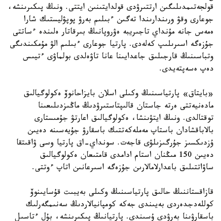
قولجەتىمدىلىگىن ارتتىرۋدى قولدايتىنىن ايتتى. ونىڭ پىكىرىنشە،
جوعارى وقۋ ورىندارىندا تەگىن ءبىلىم بەرۋ پوپۋليستىك شارا
ەمەس جانە مۇنداي تاجىريبە ەۋروپانىڭ بىرقاتار ەلىندە ءساتتى
جۇزەگە اسىرىلىپ كەلەدى. پارتيا جوعارى ءبىلىم الۋ مۇمكىندىگى
وتباسىنىڭ قارجىلىق جاعدايىنا عانا تاۋەلدى بولماۋى ءتيىس
دەپ ەسەپتەيدى.
«بايتاق» پارتياسىنىڭ وكىلى اسلان بايزاحانوۆ ەكولوگيالىق
مادەنيەتتى ەرتە جاستان قالىپتاستىرۋدىڭ ماڭىزدىلىعىنا
توقتالدى. ونىڭ ايتۋىنشا، ەكولوگيالىق اعارتۋ جۇمىستارى
بالاباقشادان باستاپ مەملەكەتتىك باسقارۋ جۇيەسىنە دەيىن
ۇزدىكسىز جۇرگىزىلۋى قاجەت. سونداي-اق پارتيا وسى ۋاقىتقا
دەيىن 150 مىڭنان استام ادامدى قامتىعان ەكولوگيالىق
ساۋاتتىلىق باعدارلامالارىن جۇزەگە اسىرعانىن اتاپ ءوتتى.
قازاقستاننىڭ حالىق پارتياسىنىڭ وكىلى بەيبىت قۇسايىنوۆ
كوللەدجدەردى بەيىندى جەكە كومپانيالاردىڭ سەنىمگەرلىك
باسقارۋىنا بەرۋدى ۇسىندى. پارتيانىڭ پىكىرىنشە، بۇل ءتاسىل