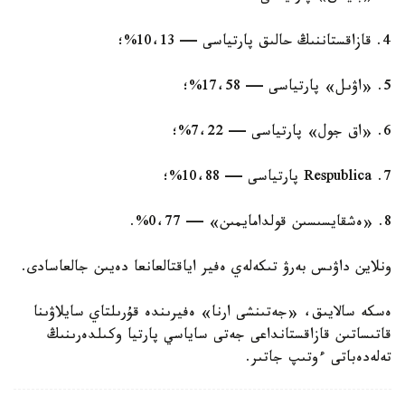
4. قازاقستاننىڭ حالىق پارتياسى — 10،13%؛
5. «اۋىل» پارتياسى — 17،58%؛
6. «اق جول» پارتياسى — 7،22%؛
7. Respublica پارتياسى — 10،88%؛
8. «ەشقايسىسىن قولدامايمىن» — 0،77%.
ونلاين داۋىس بەرۋ تىكەلەي ەفير اياقتالعانعا دەيىن جالعاسادى.
ەسكە سالايىق، «جەتىنشى ارنا» ەفيرىندە قۇرىلتاي سايلاۋىنا
قاتىساتىن قازاقستانداعى جەتى ساياسي پارتيا وكىلدەرىنىڭ
تەلەدەباتى ءوتىپ جاتىر.