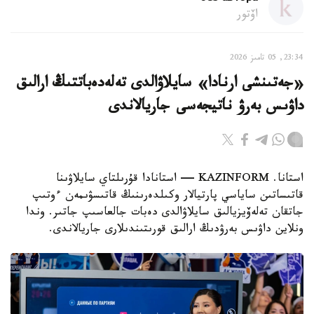
اۆتور
23:34, 05 تامىز 2026
«جەتىنشى ارنادا» سايلاۋالدى تەلەدەباتتىڭ ارالىق
داۋىس بەرۋ ناتيجەسى جاريالاندى
استانا. KAZINFORM — استانادا قۇرىلتاي سايلاۋىنا
قاتىساتىن ساياسي پارتيالار وكىلدەرىنىڭ قاتىسۋىمەن ءوتىپ
جاتقان تەلەۆيزيالىق سايلاۋالدى دەبات جالعاسىپ جاتىر. وندا
ونلاين داۋىس بەرۋدىڭ ارالىق قورىتىندىلارى جاريالاندى.