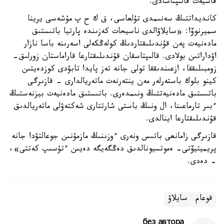
قاسيەت قالىپتاسادى.
كانديداتتىڭ سەنىمدى تۇلعاسى، ق ك ح پ مۇشەسى يرينا
سميرنوۆا: «سايلاۋالدى ناسيحات كەزىندە پارتيا باتىستىق
مادەنيەت پەن قۇندىلىقتاردىڭ كولەڭكەلى اسەرىنە باسا نازار
اۋداراتىن بولادى. قالىپتاسقان قۇندىلىقتارعا قاراماستان زورلىق-
زومبىلىققا، ازعىندىققا تولى جانە تەز پايدا تابۋدى كوزدەيتىن
كينو بلوك باستەرلەر مەن ينتەرنەت ماتەريالدارى - قازىرگى
باتىستىق مادەنيەتتىڭ ونىمدەرى. باتىستىق مادەنيەت بيزنەستىڭ
ءبىر تارماعىنا، ال ونىڭ باستى شارتتارى شەكتەۋلى ماتەريالدىق
قۇندىلىقتارعا اينالدى.
قازىرگى زامانعى باتىس ونەرى ءوزىنىڭ مازمۇنىن جوعالتۋدا جانە
پريميتيۆتى- ەموتسيونالدىق دەڭگەيگە دەيىن ءتۇسىپ كەتتى»،
- دەدى.
قوعام
سايلاۋ
без автора