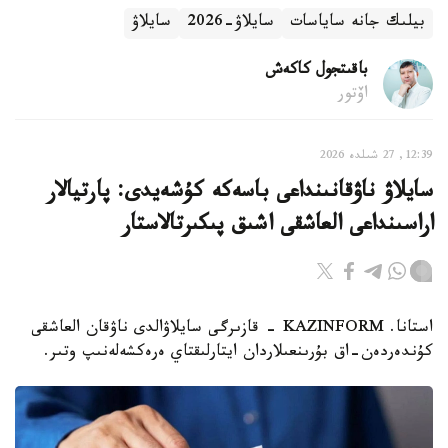
بيلىك جانە ساياسات
سايلاۋ-2026
سايلاۋ
باقىتجول كاكەش
اۆتور
12:39, 27 شىلدە 2026
سايلاۋ ناۋقانىنداعى باسەكە كۇشەيدى: پارتيالار
اراسىنداعى العاشقى اشىق پىكىرتالاستار
استانا. KAZINFORM - قازىرگى سايلاۋالدى ناۋقان العاشقى
كۇندەردەن-اق بۇرىنعىلاردان ايتارلىقتاي ەرەكشەلەنىپ وتىر.