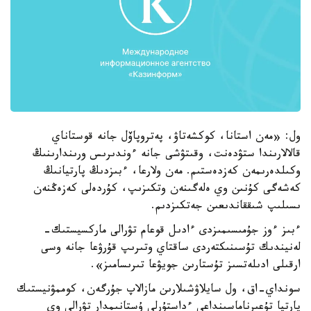
ول: «مەن استانا، كوكشەتاۋ، پەتروپاۆل جانە قوستاناي
قالالارىندا ستۋدەنت، وقىتۋشى جانە ءوندىرىس ورىندارىنىڭ
وكىلدەرىمەن كەزدەستىم. مەن ولارعا، ءبىزدىڭ پارتيانىڭ
كەشەگى كۇنىن وي ەلەگىنەن وتكىزىپ، كۇردەلى كەزەڭنەن
ىسىلىپ شىققاندىعىن جەتكىزدىم.
ءبىز ءوز جۇمىسىمىزدى ءادىل قوعام تۋرالى ماركسيستىك-
لەنيندىك تۇسىنىكتەردى ساقتاي وتىرىپ قۇرۋعا جانە وسى
ارقىلى ادىلەتسىز تۇستارىن جويۋعا تىرىسامىز».
سونداي-اق، ول سايلاۋشىلارىن مازالاپ جۇرگەن، كوممۋنيستىك
پارتيا تۇعىرناماسىنداعى ءداستۇرلى ۇستانىمدار تۋرالى وي