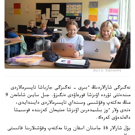
Фото: Euronews
نەگىزگى شارالاردىڭ ءبىرى - نەگىزگى جازباشا تاپسىرمالاردى
مىندەتتى تۇردە اۋىزشا قورعاۋدى ەنگىزۋ. جىل سايىن شامامەن 9
مىڭ مەكتەپ وقۋشىسى وسىنداي تاپسىرمالاردى دايىندايدى،
ەندى ولار ءوز بىلىمدەرىن اۋىزشا ەمتيحان كەزىندە قوسىمشا
دالەلدەۋى كەرەك.
بۇل شارالار 16 جاستان اسقان ورتا مەكتەپ وقۋشىلارىنا قاتىستى