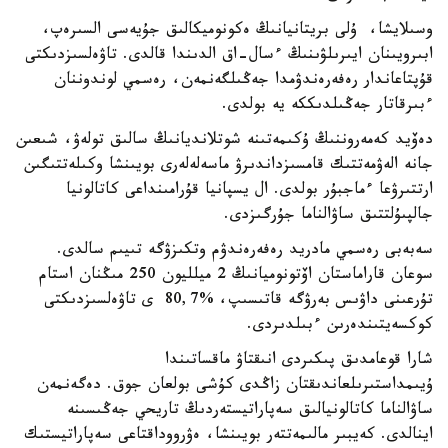
وسىلايشا، ۇلى بريتانيانىڭ ەكونوميكالىق جۇيەسى السىرەپ،
ابىرويىنان ايىرىلۋىنىڭ ءسال-اق الدىندا قالدى. تاۋەلسىزدىكتى
قۇپتاعاندار رەفەرەندۋمدا جەڭىلگەنمەن، رەسمي لوندوننان
ءبىرقاتار جەڭىلدىككە يە بولدى.
دەۆيد كەمەروننىڭ ۇكىمەتىنە شوتلانديانىڭ سالىق تولەۋ، شىعىن
جانە الەۋمەتتىك قامسىزداندىرۋ ماسەلەلەرى بويىنشا وكىلەتتىگىن
ارتتىرۋعا ءماجبۇر بولدى. ال يسپانيا قۇرامىنداعى كاتالونيا
جالپىۇلتتىق ساۋالناما جۇرگىزدى.
سەبەبى رەسمي مادريد رەفەرەندۋم وتكىزۋگە تىيىم سالدى.
سوعان قاراماستان اۆتونوميانىڭ 2 ميلليون 250 مىڭنان استام
تۇرعىنى داۋىس بەرۋگە قاتىسىپ، %80,7 ى تاۋەلسىزدىكتى
كوكسەيتىندەرىن ءبىلدىردى.
شارا قوعامدىق پىكىردى انىقتاۋ ماقساتىندا
ۇيىمداستىرىلعاندىقتان زاڭدى كۇشى بولعان جوق. دەگەنمەن
ساۋالناما كاتالونيالىق سەپاراتيستەردىڭ تاريحي جەڭىسىنە
اينالدى. كەيبىر مالىمەتتەر بويىنشا، ەۋرووداقتاعى سەپاراتيستىك