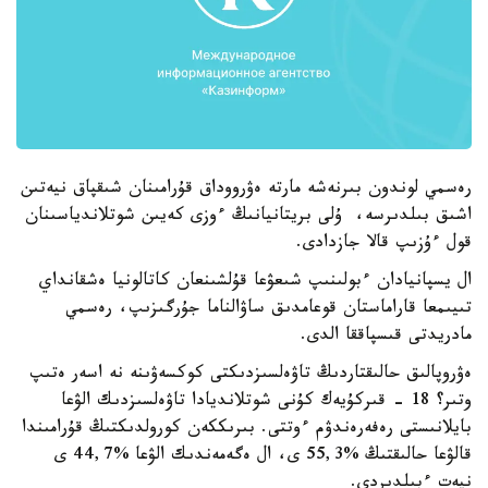
رەسمي لوندون بىرنەشە مارتە ەۋرووداق قۇرامىنان شىقپاق نيەتىن
اشىق بىلدىرسە، ۇلى بريتانيانىڭ ءوزى كەيىن شوتلاندياسىنان
قول ءۇزىپ قالا جازدادى.
ال يسپانيادان ءبولىنىپ شىعۋعا قۇلشىنعان كاتالونيا ەشقانداي
تىيىمعا قاراماستان قوعامدىق ساۋالناما جۇرگىزىپ، رەسمي
مادريدتى قىسپاققا الدى.
ەۋروپالىق حالىقتاردىڭ تاۋەلسىزدىكتى كوكسەۋىنە نە اسەر ەتىپ
وتىر؟ 18 - قىركۇيەك كۇنى شوتلانديادا تاۋەلسىزدىك الۋعا
بايلانىستى رەفەرەندۋم ءوتتى. بىرىككەن كورولدىكتىڭ قۇرامىندا
قالۋعا حالىقتىڭ %55,3 ى، ال ەگەمەندىك الۋعا %44,7 ى
نيەت ءبىلدىردى.