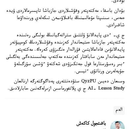
بولادى.
بۇدان باسقا، مەكتەپتەر وقۋشىلاردى جازباشا تاپسىرمالاردى ۇيدە
ەمەس، سىنىپتا مۇعالىمنىڭ باقىلاۋىمەن تىكەلەي ورىنداۋعا
شاقىرادى.
ج ي- ءدى پايدالانۋ ۇلتتىق ستراتەگيانىڭ بولىگى رەتىندە
مەكتەپتەر جازباشا ەمتيحاندار كەزىندە وقۋشىلاردىڭ كومپيۋتەر
پايدالانۋىن قاداعالايتىن قۇرالدار ەنگىزۋى كەرەك. مەكتەپتەر
ەمتيحاندار مەن ساباقتار كەزىندە مەكتەپ جەلىسىندەگى بەلگىلى
ءبىر رەسۋرستارعا قول جەتكىزۋدى شەكتەۋ ءۇشىن سۇزگىلەۋ
جۇيەلەرىن ورناتۋى ءتيىس.
وسىعان دەيىن QyzPU ستۋدەنتتەرى پەداگوگتەرگە ارنالعان
AI- Lesson Study ج ي پلاتفورماسىن ازىرلەگەنىن حابارلادىق.
الەم
باقىتجول كاكەش