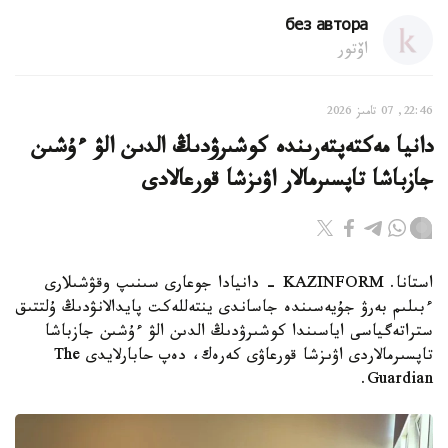
без автора
اۆتور
22:46, 07 تامىز 2026
دانيا مەكتەپتەرىندە كوشىرۋدىڭ الدىن الۋ ءۇشىن
جازباشا تاپسىرمالار اۋىزشا قورعالادى
استانا. KAZINFORM - دانيادا جوعارى سىنىپ وقۋشىلارى
ءبىلىم بەرۋ جۇيەسىندە جاساندى ينتەللەكت پايدالانۋدىڭ ۇلتتىق
ستراتەگياسى اياسىندا كوشىرۋدىڭ الدىن الۋ ءۇشىن جازباشا
تاپسىرمالاردى اۋىزشا قورعاۋى كەرەك، دەپ حابارلايدى The
Guardian.