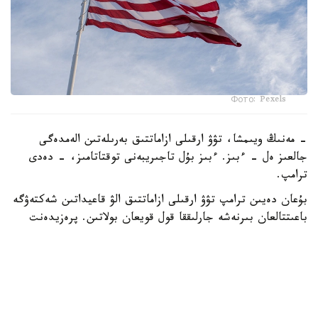
Фото: Pexels
- مەنىڭ ويىمشا، تۋۋ ارقىلى ازاماتتىق بەرىلەتىن الەمدەگى
جالعىز ەل - ءبىز. ءبىز بۇل تاجىريبەنى توقتاتامىز، - دەدى
ترامپ.
بۇعان دەيىن ترامپ تۋۋ ارقىلى ازاماتتىق الۋ قاعيداتىن شەكتەۋگە
باعىتتالعان بىرنەشە جارلىققا قول قويعان بولاتىن. پرەزيدەنت
اكىمشىلىگىنىڭ وكىلى ستيۆەن ميللەردىڭ ايتۋىنشا، ولاردىڭ
ءبىرى «بوسانۋ تۋريزمى» دەپ اتالاتىن تاجىريبەگە تىيىم سالۋعا
قاتىستى.
ايتا كەتەيىك، ا ق ش جاڭا ۆيزالىق كەپىل باعدارلاماسىن
ەنگىزىپ جاتىر، وعان سايكەس يمميگراتسيالىق ۆيزاعا كەيبىر