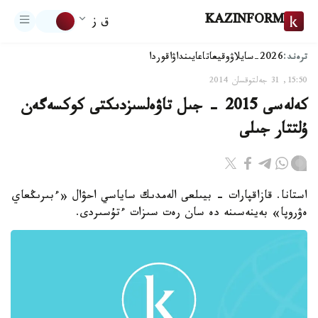
KAZINFORM
ق ز
ترەند:
2026-سايلاۋ
وقيعا
تاعايىنداۋ
اقوردا
15:50, 31 جەلتوقسان 2014
كەلەسى 2015 - جىل تاۋەلسىزدىكتى كوكسەگەن
ۇلتتار جىلى
استانا. قازاقپارات - بيىلعى الەمدىك ساياسي احۋال «ءبىرىڭعاي
ەۋروپا» بەينەسىنە دە سان رەت سىزات ءتۇسىردى.