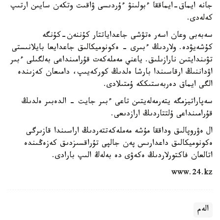
جانە ايماق-ايماققا ءبولىنۋ ءۇردىسى ۋاقىت وتكەن سايىن ارتىپ
كەلەدى.
سەبەبى وعان اسەر ەتۋشى جاعداياتتار كۇننەن-كۇنگە
كۇشەيۋدە. ولاردىڭ ءبىرى - ەكونوميكالىق جاعدايعا بايلانىستى
تۋىندايتىن نارازىلىق. ياعني مەملەكەت قۇرامىنداعى بەلگىلى ءبىر
اۋداننىڭ ارقاسىندا بارشا ەلدىڭ كوركەيىپ، دامىعان كەزىندە
الگى ايماق دەربەستىككە ۇمتىلادى.
سەپاراتيزمگە يتەرمەلەيتىن تاعى ءبىر جايت - الدەبىر ەلدىڭ
قۇرامىنداعى ۇلتتاردىڭ ارازدىعى.
ال ەۋروپالىق وداققا مۇشە مەملەكەتتەردىڭ اراسىندا قازىرگى
ەكونوميكالىق داعدارىس پەن جالپى تۇراقسىزدىق كەزەڭىندە
اتالعان فاكتورلاردىڭ ەكەۋى دە بەلەڭ الىپ بارادى.
www.24.kz
الەم