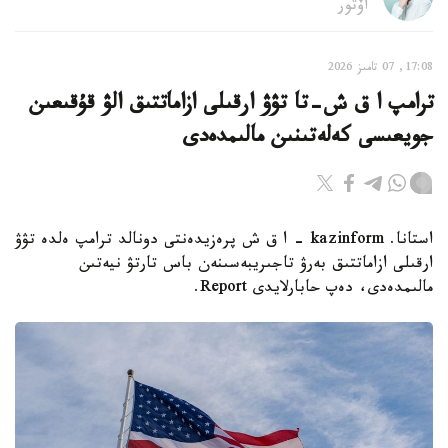
اۆتور
17:08, 07 تامىز 2026
ترامپ ا ق ش-تا تۋۋ ارقىلى ازاماتتىق الۋ قۇقىعىن
جويعىسى كەلەتىنىن مالىمدەدى
استانا. kazinform - ا ق ش پرەزيدەنتى دونالد ترامپ ەلدە تۋۋ
ارقىلى ازاماتتىق بەرۋ تاجىريبەسىنەن باس تارتۋ نيەتىن
مالىمدەدى، دەپ حابارلايدى Report.