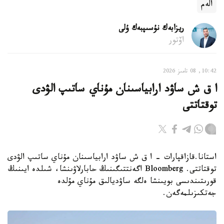
الەم
ريزابەك نۇسىپبەك ۇلى
اۆتور
10:42, 08 تامىز 2026
ا ق ش ساۋد ارابياسىنان مۇناي ساتىپ الۋدى
توقتاتتى
استانا.قازاقپارات - ا ق ش ساۋد ارابياسىنان مۇناي ساتىپ الۋدى
توقتاتتى. Bloomberg اگەنتتىگىنىڭ حابارلاۋىنشا، شىلدە ايىنىڭ
قورىتىندىسى بويىنشا ەلگە ساۋديالىق مۇناي مۇلدە
جەتكىزىلمەگەن.