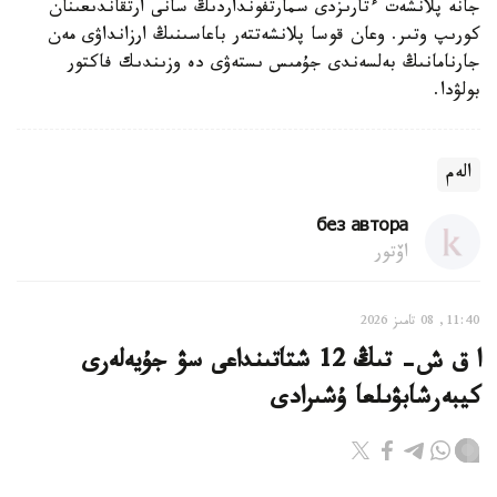
جانە پلانشەت ءتارىزدى سمارتفونداردىڭ سانى ارتقاندىعىنان
كورىپ وتىر. وعان قوسا پلانشەتتەر باعاسىنىڭ ارزانداۋى مەن
جارنامانىڭ بەلسەندى جۇمىس ىستەۋى دە وزىندىك فاكتور
بولۋدا.
الەم
без автора
اۆتور
11:40, 08 تامىز 2026
ا ق ش- تىڭ 12 شتاتىنداعى سۋ جۇيەلەرى
كيبەرشابۋىلعا ۇشىرادى