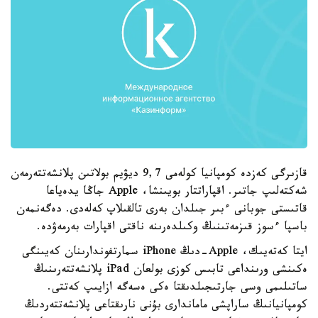
قازىرگى كەزدە كومپانيا كولەمى 9,7 ديۋيم بولاتىن پلانشەتتەرمەن
شەكتەلىپ جاتىر. اقپاراتتار بويىنشا، Apple جاڭا يدەياعا
قاتىستى جوبانى ءبىر جىلدان بەرى تالقىلاپ كەلەدى. دەگەنمەن
باسپا ءسوز قىزمەتىنىڭ وكىلدەرىنە ناقتى اقپارات بەرمەۋدە.
ايتا كەتەيىك، Apple-دىڭ iPhone سمارتفوندارىنان كەيىنگى
ەكىنشى ورىنداعى تابىس كوزى بولعان iPad پلانشەتتەرىنىڭ
ساتىلىمى وسى جارتىجىلدىقتا ەكى ەسەگە ازايىپ كەتتى.
كومپانيانىڭ ساراپشى ماماندارى بۇنى نارىقتاعى پلانشەتتەردىڭ