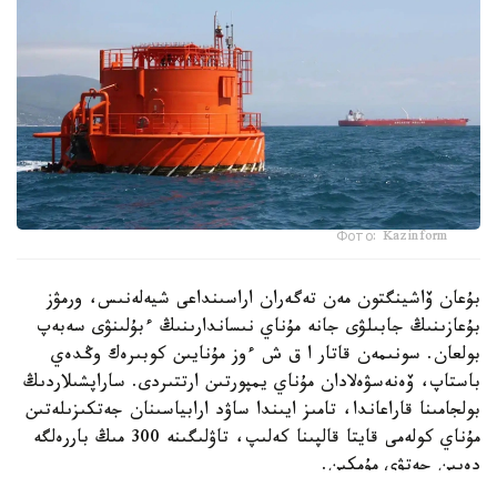
Фото: Kazinform
بۇعان ۆاشينگتون مەن تەگەران اراسىنداعى شيەلەنىس، ورمۋز
بۇعازىنىڭ جابىلۋى جانە مۇناي نىساندارىنىڭ ءبۇلىنۋى سەبەپ
بولعان. سونىمەن قاتار ا ق ش ءوز مۇنايىن كوبىرەك وڭدەي
باستاپ، ۆەنەسۋەلادان مۇناي يمپورتىن ارتتىردى. ساراپشىلاردىڭ
بولجامىنا قاراعاندا، تامىز ايىندا ساۋد ارابياسىنان جەتكىزىلەتىن
مۇناي كولەمى قايتا قالپىنا كەلىپ، تاۋلىگىنە 300 مىڭ باررەلگە
دەيىن جەتۋى مۇمكىن.