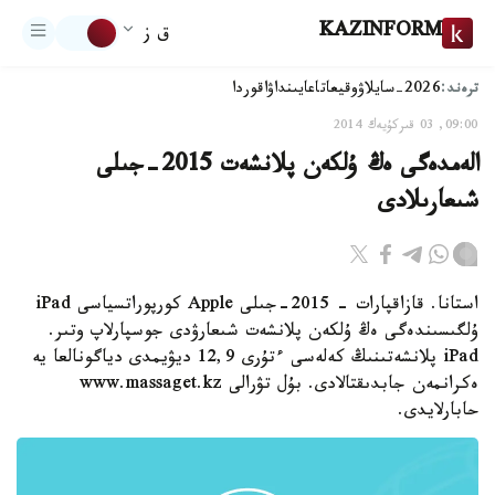
KAZINFORM
ق ز
ترەند:
2026-سايلاۋ
وقيعا
تاعايىنداۋ
اقوردا
09:00, 03 قىركۇيەك 2014
الەمدەگى ەڭ ۇلكەن پلانشەت 2015-جىلى
شىعارىلادى
استانا. قازاقپارات - 2015-جىلى Apple كورپوراتسياسى iPad
ۇلگىسىندەگى ەڭ ۇلكەن پلانشەت شىعارۋدى جوسپارلاپ وتىر.
iPad پلانشەتىنىڭ كەلەسى ءتۇرى 12,9 ديۋيمدى دياگونالعا يە
ەكرانمەن جابدىقتالادى. بۇل تۋرالى www.massaget.kz
حابارلايدى.