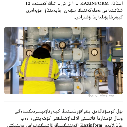
استانا. KAZINFORM – ا ق ش- تىڭ كەمىندە 12
شتاتىنداعى مەملەكەتتىك سۋمەن جابدىقتاۋ جۇيەلەرى
كيبەرشابۋىلدارعا ۇشىرادى.
Фото: whyy.org
بۇل كوممۋنالدىق ينفراقۇرىلىمنىڭ كيبەرقاۋىپسىزدىگىندەگى
وسال تۇستارعا قاتىستى الاڭداۋشىلىقتى كۇشەيتتى، دەپ
حابارلايدى Kazinform اگەنتتىگىنىڭ ۆاشينگتونداعى مەنشىكتى