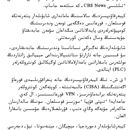
ءتىلشىسى CBS News-كە سىلتەمە جاساپ.
كيبەرقاۋىپسىزدىك سالاسىنىڭ ماماندارى شابۋىلدار ينتەرنەتكە
قوسىلعان، قورعانىس دەڭگەيى تومەن وندىرىستىك
كومپيۋتەرلەردى پايدالاناتىن مىڭداعان سۋمەن جابدىقتاۋ
جۇيەسىنىڭ وسال ەكەنىن كورسەتتى.
شابۋىلداردىڭ نەگىزگى نىساناسىنا وندىرىستىك جابدىقتاردى،
سۋ قىسىمىن جانە تازارتۋ ستانتسيالارىنداعى حيميالىق زاتتاردىڭ
مولشەرىن باسقاراتىن باعدارلامالاناتىن لوگيكالىق كونتروللەرلەر
(PLC) اينالدى.
ا ق ش- تىڭ كيبەرقاۋىپسىزدىك جانە ينفراقۇرىلىمدى قورعاۋ
اگەنتتىگىنىڭ (CISA) مالىمەتىنشە، كوپتەگەن كونتروللەر
ينتەرنەتكە براندماۋەرسىز، VPN قورعانىسىنسىز، ال كەي
جاعدايدا ءتىپتى قۇپيا ءسوزسىز قوسىلعان. سونىڭ سالدارىنان
حاكەرلەر جۇيەگە وڭاي ەنىپ، قۇرىلعىلاردىڭ جۇمىسىن باسقارا
العان.
كيبەرشابۋىلدار دجوردجيا، ميچيگان، ميننەسوتا، نيۋ-دجەرسي