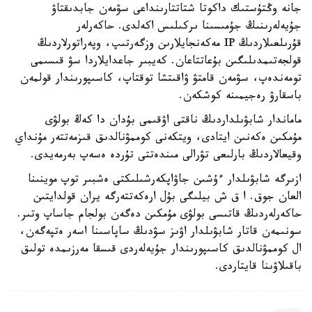
جانە وڭتۇستىك داكوتا شتاتتارىنداعى سۋمەن جابدىقتاۋ
جۇيەلەرىنىڭ جۇمىسىنا ىركىلىس اكەلدى. حاكەرلەر
قۇرىلعىلاردىڭ IP مەكەنجايلارىن وزگەرتىپ، وپەراتورلاردىڭ
قولجەتىمدىلىگىن بۇعاتتاعان. كەيبىر جاعدايلاردا سۋ قىسىمى
تومەندەپ، سۋمەن قامتۋ ۋاقىتشا توقتاپ، كاسىپورىندار قولمەن
باسقارۋ رەجيمىنە كوشكەن.
ماماندار شابۋىلداردىڭ ناقتى اۋقىمى بۇدان دا كەڭ بولۋى
مۇمكىن ەكەنىن ايتادى، ويتكەنى كوممۋنالدىق قىزمەتتەر مۇنداي
وقيعالاردىڭ بارلىعى تۋرالى مىندەتتى تۇردە ەسەپ بەرمەيدى.
ازىرگە شابۋىلدار ءۇشىن جاۋاپكەرشىلىكتى ەشبىر توپ موينىنا
العان جوق. ا ق ش بيلىگى بۇل ارەكەتتەرگە يران قولدايتىن
حاكەرلەردىڭ قاتىسى بولۋى مۇمكىن دەگەن بولجام جاساپ وتىر.
سونىمەن قاتار شابۋىلدار اۋىز سۋدىڭ ساپاسىنا اسەر ەتپەگەن،
ال كوممۋنالدىق كاسىپورىندار جۇيەلەردى قىسقا مەرزىمدە تولىق
باقىلاۋىنا قايتاردى.