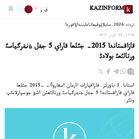
KAZINFORM
ق ز
ترەند:
2026-سايلاۋ
وقيعا
تاعايىنداۋ
اقوردا
17:08, 09 ناۋرىز 2011
قازاقستاندا 2015- جئلعا قاراي 5 جةل ةنةرگياسئ
ورتالئعئ بولادئ
استانا. 3 ناؤرئز. قازاقپارات /ارمان اسقاروأ/- -2015 جئلعا
قاراي قازاقستاندا 5 جةل ةنةرگياسئ ورتالئعئن اشؤ جوسپارلانئپ
وتئر.