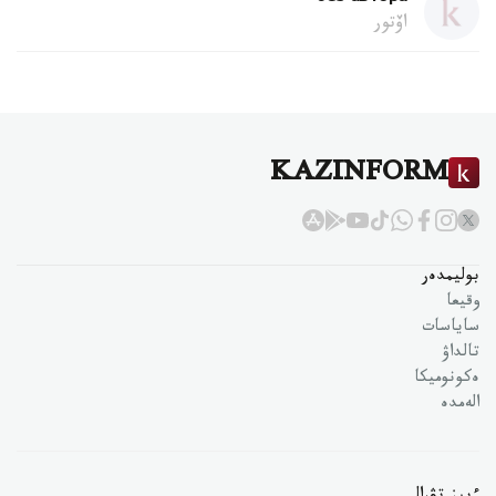
اۆتور
KAZINFORM
بوليمدەر
وقيعا
ساياسات
تالداۋ
ەكونوميكا
الەمدە