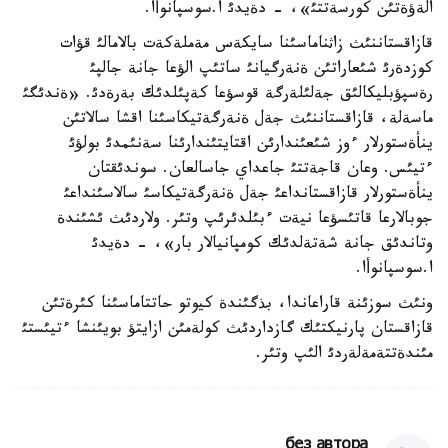
الةؤةتئن كورسةتتئ»، - دةيدئ ا.سوسپانوأا.
قازاقستاننئث زاثناماسئنا سايكةس مةملةكةت بالامالئ قؤات
كوزدةرئ شئعاراتئن ةنةرگيانئ ساتئپ الؤعا جانة جالپئ
رةسپؤبليكالئق جةلئلةرگة قوسؤعا كةپئلدئك بةرةدئ. «ةندئگئ
ماسةلة، قازاقستاننئث جةل ةنةرگةتيكاسئنا اقشا سالاتئن
ينأةستورلار ءوز شئعئندارئن اقتايتئندارئنا سةنئمدئ بولؤئ
ءتيئس. وعان قاجةتتئ جاعداي جاسالعان. سوندئقتان
ينأةستورلار قازاقستانداعئ جةل ةنةرگةتيكاسئ سالاسئنداعئ
جوبالارعا قاتئسؤعا نيةت ءبئلدئرئپ وتئر. ولاردئث ئشئندة
وتاندئق جانة شةتةلدئك كومپانيالار بار»، - دةيدئ
ا.سوسپانوأا.
ونئث سوزئنة قاراعاندا، بذگئندة كيوتو حاتتاماسئنا كئرةتئن
قازاقستان پارنيكتئك گازداردئث كولةمئن ازايتؤ بويئنشا ءتيئستئ
مئندةتتةمةلةردئ الئپ وتئر.
без автора