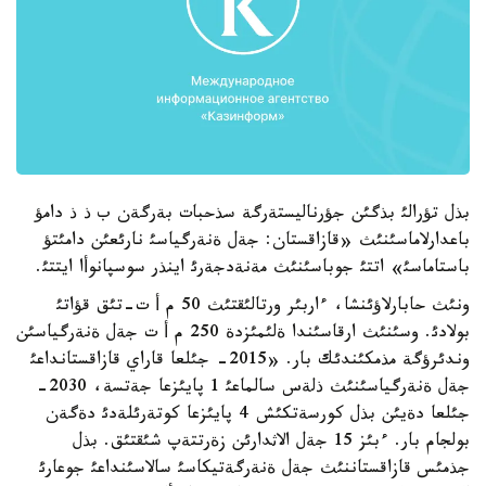
بذل تؤرالئ بذگئن جؤرناليستةرگة سذحبات بةرگةن ب ذ ذ دامؤ
باعدارلاماسئنئث «قازاقستان: جةل ةنةرگياسئ نارئعئن دامئتؤ
باستاماسئ» اتتئ جوباسئنئث مةنةدجةرئ اينذر سوسپانوأا ايتتئ.
ونئث حابارلاؤئنشا، ءاربئر ورتالئقتئث 50 م أ ت-تئق قؤاتئ
بولادئ. وسئنئث ارقاسئندا ةلئمئزدة 250 م أ ت جةل ةنةرگياسئن
وندئرؤگة مذمكئندئك بار. «2015- جئلعا قاراي قازاقستانداعئ
جةل ةنةرگياسئنئث ذلةس سالماعئ 1 پايئزعا جةتسة، 2030-
جئلعا دةيئن بذل كورسةتكئش 4 پايئزعا كوتةرئلةدئ دةگةن
بولجام بار. ءبئز 15 جةل الاثدارئن زةرتتةپ شئقتئق. بذل
جذمئس قازاقستاننئث جةل ةنةرگةتيكاسئ سالاسئنداعئ جوعارئ