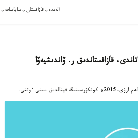
الەمدە
قازاقستان
ساياسات
ت
سۇلۋى «الەم ارۋى-2015» اتاندى، قازاقستاندىق ر. ۆاندىشيەۆا
لدىق سىنى ءوتتى.