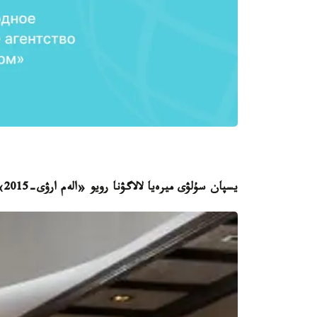
يسپان سۇلۋى ميرەيا لالاگۋنا رويو «الەم ارۋى-2015»