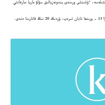
لەسە، ءۇشىنشى ورىندى يندونەزيالىق سۇلۋ ماريا حارفانتي