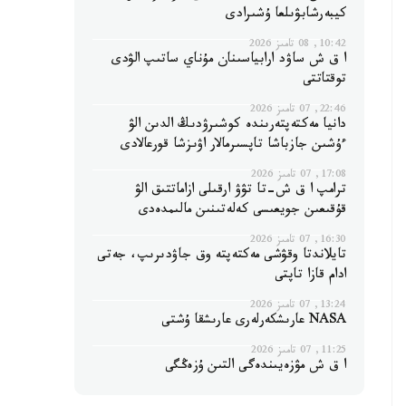
كيبەرشابۋىلعا ۇشىرادى
10:42, 08 تامىز 2026
ا ق ش ساۋد ارابياسىنان مۇناي ساتىپ الۋدى
توقتاتتى
22:46, 07 تامىز 2026
دانيا مەكتەپتەرىندە كوشىرۋدىڭ الدىن الۋ
ءۇشىن جازباشا تاپسىرمالار اۋىزشا قورعالادى
17:08, 07 تامىز 2026
ترامپ ا ق ش-تا تۋۋ ارقىلى ازاماتتىق الۋ
قۇقىعىن جويعىسى كەلەتىنىن مالىمدەدى
16:30, 07 تامىز 2026
تايلاندتا وقۋشى مەكتەپتە وق جاۋدىرىپ، جەتى
ادام قازا تاپتى
13:24, 07 تامىز 2026
NASA عارىشكەرلەرى عارىشقا ۇشتى
11:25, 07 تامىز 2026
ا ق ش مۋزەيىندەگى التىن ۇزەڭگى