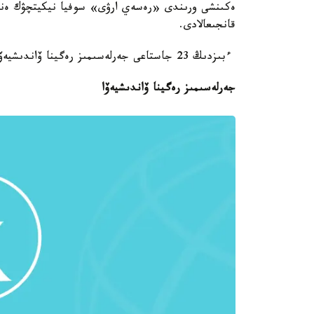
ەكىنشى ورىندى «رەسەي ارۋى» سوفيا نيكيتچۋك ەنشى
قانجىعالادى.
ءبىزدىڭ 23 جاستاعى جەرلەسىمىز رەگينا ۆاندىشيەۆا 13 - ورىنعا تابان تىرەپ، ۇزدىك 20 نىڭ قاتارىنا ەندى.
جەرلەسىمىز رەگينا ۆاندىشيەۆا