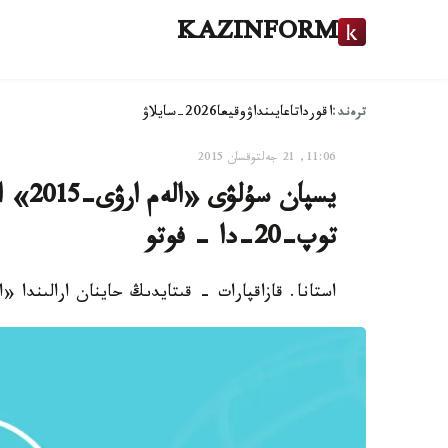
KAZINFORM
ترەند:
اقوردا
تاعايىنداۋ
وقيعا
2026-سايلاۋ
11:06, 21 جەلتوقسان 2015
يسپان 
توپ-20-دا - فوتو
استانا. قازاقپارات - قىتايدىڭ حاينان ارالىندا «الەم ارۋى-2015» كونكۋرسىنىڭ فينا