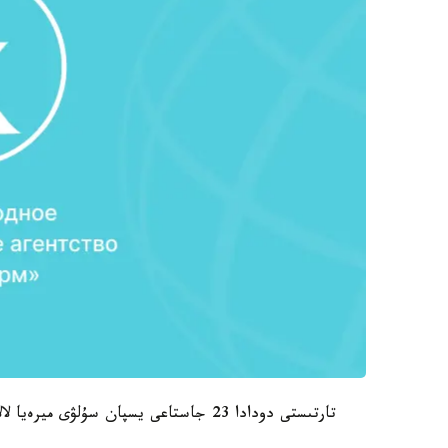
تارتىستى دودادا 23 جاستاعى يسپان سۇلۋى ميرەيا لالاگۋنا رويو «الەم ارۋى-2015» اتاندى.