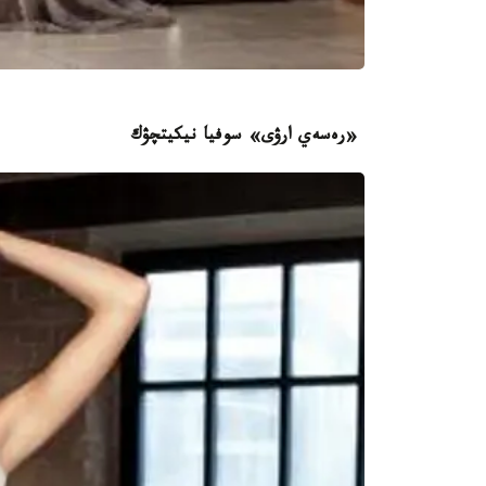
«رەسەي ارۋى» سوفيا نيكيتچۋك