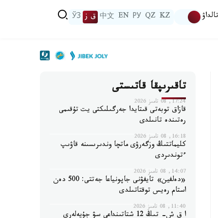
الداۋ
KZ
QZ
РУ
EN
中文
ق ز
ЎЗ
تاقىرىپقا قاتىستى
17:24, 08 تامىز 2026
قازاق توبەتى قىتايدا جەرگىلىكتى يت تۇقىمى
رەتىندە تانىلدى
16:18, 08 تامىز 2026
كليماتتىڭ وزگەرۋى ماتچا وندىرىسىنە قاۋىپ
ءتوندىردى
14:07, 08 تامىز 2026
«دەلفين» تايفۋنى جاپونياعا جەتتى: 500 دەن
استام رەيس توقتاتىلدى
11:40, 08 تامىز 2026
ا ق ش- تىڭ 12 شتاتىنداعى سۋ جۇيەلەرى