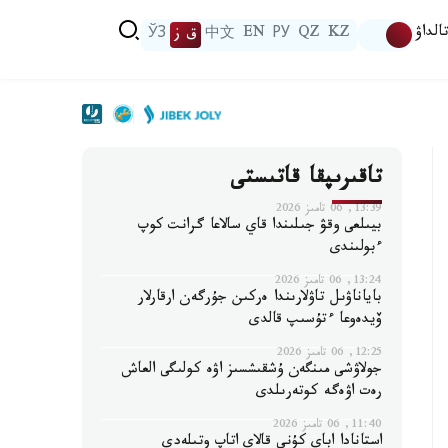
الداۋ
KZ
QZ
РУ
EN
中文
ق ز
ЎЗ
تاقىرىپقا قاتىستى
13:39, 06 تامىز 2026
بيىلعى وقۋ جىلىندا قاي سالاعا گرانت كوپ
ءبولىندى
13:24, 06 تامىز 2026
باياناۋىل تاۋلارىندا ەركىن جۇرگەن ارقارلار
ۆيدەوعا ءتۇسىپ قالدى
12:25, 06 تامىز 2026
جولاۋشى مىنگەن ۇشقىشسىز اۋە كولىگى العاش
رەت اۋەگە كوتەرىلدى
11:40, 06 تامىز 2026
استانادا اباي كۇنى قالاي اتاپ وتىلەدى