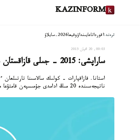
KAZINFORM
ترەند:
اقوردا
تاعايىنداۋ
وقيعا
2026-سايلاۋ
00:03, 20 اقپان 2015
ساراپشى: 2015 - جىلى قازاقستان ەكونوميكاسى 1,5 پايىزعا ءوسۋى مۇمكىن
ناتيجەسىندە 20 مىڭ ادامدى جۇمىسپەن قامتۋعا مۇمكىندىك بار.