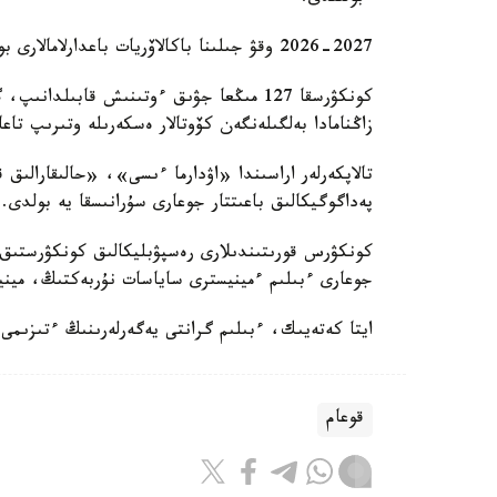
2026-2027 وقۋ جىلىنا باكالاۆريات باعدارلامالارى بويىنشا شامامەن 75 مىڭ ءبىلىم بەرۋ گرانتى قاراستىرىلدى.
كونكۋرسقا 127 مىڭعا جۋىق ءوتىنىش قابىلد
زاڭنامادا بەلگىلەنگەن كۆوتالار ەسكەرىلە وتىرىپ تاعا
تالاپكەرلەر اراسىندا «اۋدارما ءىسى»، «حالىقارال
پەداگوگيكالىق باعىتتار جوعارى سۇرانىسقا يە بولدى.
كونكۋرس قورىتىندىلارى رەسپۋبليكالىق كونكۋرستىق 
جوعارى ءبىلىم ءمينيسترى ساياسات نۇربەكتىڭ، مينيس
ايتا كەتەيىك، ءبىلىم گرانتى يەگەرلەرىنىڭ ءتىزىمى 7-تامىزدا جاريالانادى
قوعام