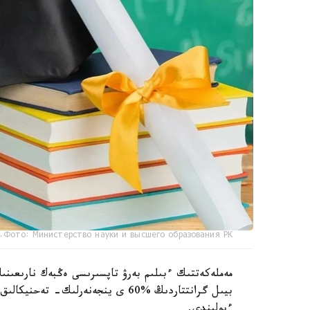
Фото: Министерство науки и высшего образования РК.
مەملەكەتتىك ءبىلىم بەرۋ تاپسىرىسى ەڭبەك نارىعىنىڭ
ءبولىندى.