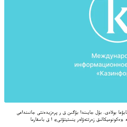
ڭ تۇرعىنعا ءناپاقا تابۋعا بولادى. بۇل جايىندا بۇگىن ق ر پرەزيدەنتى جانىنداعى
ە «ەكونوميكالىق زەرتتەۋلەر ينستيتۋتى» ا ق باسقارما