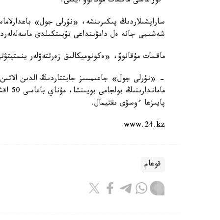
ءتوراعاسى ماقسات مۇقانوۆ ايتتى.
ساراپشىلاردىڭ پىكىرىنشە، «نۇرلى جول» باعدارلاماس
شەشىمى جانە ەل دامۋىنداعى تۇيىتكىلدى ماسەلەلەردى
ماقسات مۇقانوۆ، «ەكونوميكالىق زەرتتەۋلەر ينستيتۋت
- «نۇرلى جول» جاعىمسىز جايتتاردىڭ الدىن الاتىن ب
پايىزعا ءوسۋى ىقتيمال.
www.24.kz
قوعام