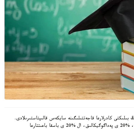
 بىلىكتى كادرلارعا قاجەتتىلىگىنە سايكەس قالىپتاستىرىلادى.
بيىل گرانتتاردىڭ %60 ى ينجەنەرلىك- تەحنيكالىق، %20 ى پەداگوگيكالىق، ال %20 ى باسقا باعىتتارعا