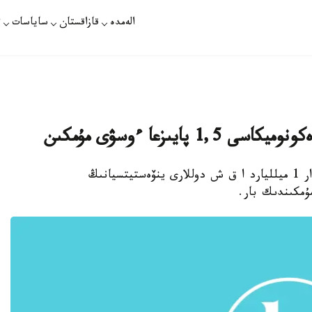
الەمدە
قازاقستان
ساياسات
ت
استانا. قازاقپارات - كولىك سالاسىنا تارتىلعان ءار 1 ميلليارد ا ق ش دوللارى ينۆەستيتسيانىڭ