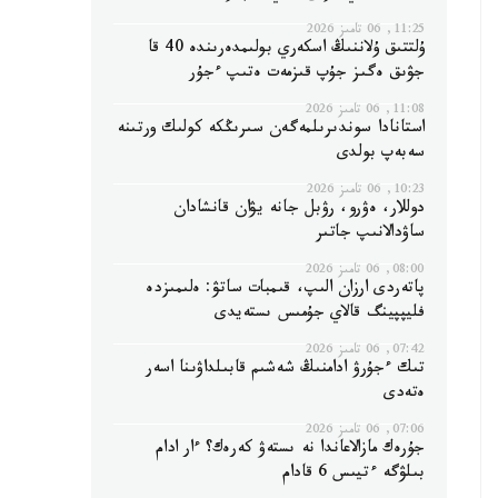
11:25, 06 تامىز 2026
ۇلتتىق ۇلاننىڭ اسكەري بولىمدەرىندە 40 قا
جۋىق ەگىز جۇپ قىزمەت ەتىپ ءجۇر
11:08, 06 تامىز 2026
استانادا سوندىرىلمەگەن سىرىڭكە كولىك ورتىنە
سەبەپ بولدى
10:23, 06 تامىز 2026
دوللار، ەۋرو، رۋبل جانە يۋان قانشادان
ساۋدالانىپ جاتىر
08:00, 06 تامىز 2026
پاتەردى ارزان الىپ، قىمبات ساتۋ: ەلىمىزدە
فليپپينگ قالاي جۇمىس ىستەيدى
07:42, 06 تامىز 2026
تىك ءجۇرۋ ادامنىڭ شەشىم قابىلداۋىنا اسەر
ەتەدى
07:06, 06 تامىز 2026
جۇرەك مازالاعاندا نە ىستەۋ كەرەك؟ ءار ادام
بىلۋگە ءتيىس 6 قادام