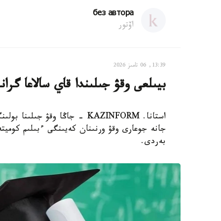
без автора
اۆتور
13:39, 06 تامىز 2026
بيىلعى وقۋ جىلىندا قاي سالاعا گر
استانا. KAZINFORM - جاڭا وقۋ 
جانە جوعارى وقۋ ورنىنان كەيىنگى ءبىلىم كوميتە
بەردى.