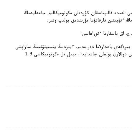
ى الەمدە قالىپتاسقان كۇردەلى ەكونوميكالىق جاعدايدىڭ
ڭ ءتۇيىنىن تارقاتۋعا مۇرىندىق بولىپ وتىر.
ى» اق باسقارما ءتوراعاسى:
ىرەگەي باعدارلاما دەر ەدىم. ءبىزدىڭ ينستيتۋتتىڭ ساراپشى
ماماندارىنىڭ بولجامى بويىنشا، مۇناي باعاسى 50 اقش دوللارى بولعان جاعدايدا، بيىل ەل ەكونوميكاسى 1,5