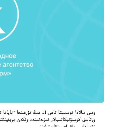
وسى سالادا قوسىمشا تاعى 11 مى
ورتالىق كوممۋنيكاتسيالار قىزمەتىندە وتكەن بريفينگت