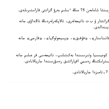
انىپ، گرانتتار ۇ ب ت ناتيجەلەرى، تالاپكەرلەردىڭ تاڭداۋى جانە
يىندالدى.
ىق قاتىناستار»، «قۇقىق»، «پسيحولوگيا»، «قارجى» جانە
كوميسسيا وتىرىسىندا بەكىتىلىپ، ناتيجەسى قر عىلىم جانە
ترلىكتىڭ رەسمي اقپاراتتىق رەسۋرسىندا جاريالانادى.
.