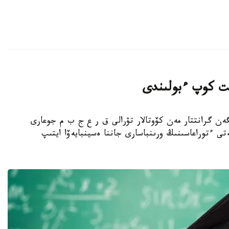
انت كوپ ءبولىندى
جىلىنا بولىنگەن گرانتتار مەن كۆوتالار تۋرالى ق ر ع ج ب م جوعارى
تى ءتوراعاسىنىڭ ورىنباسارى جاننا ەسينبايەۆا ايتىپ