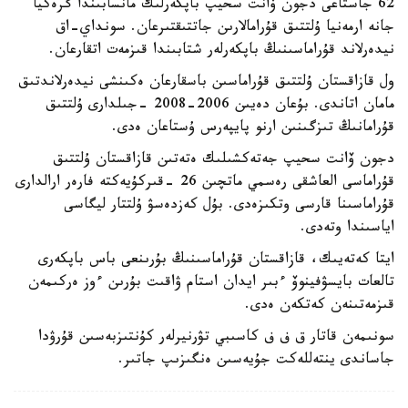
62 جاستاعى دجون ۆانت سحيپ باپكەرلىك مانسابىندا گرەكيا
جانە ارمەنيا ۇلتتىق قۇرامالارىن جاتتىقتىرعان. سونداي-اق
نيدەرلاند قۇراماسىنىڭ باپكەرلەر شتابىندا قىزمەت اتقارعان.
ول قازاقستان ۇلتتىق قۇراماسىن باسقارعان ەكىنشى نيدەرلاندتىق
مامان اتاندى. بۇعان دەيىن 2006-2008 -جىلدارى ۇلتتىق
قۇرامانىڭ تىزگىنىن ارنو پايپەرس ۇستاعان ەدى.
دجون ۆانت سحيپ جەتەكشىلىك ەتەتىن قازاقستان ۇلتتىق
قۇراماسى العاشقى رەسمي ماتچىن 26 -قىركۇيەكتە فارەر ارالدارى
قۇراماسىنا قارسى وتكىزەدى. بۇل كەزدەسۋ ۇلتتار ليگاسى
اياسىندا وتەدى.
ايتا كەتەيىك، قازاقستان قۇراماسىنىڭ بۇرىنعى باس باپكەرى
تالعات بايسۋفينوۆ ءبىر ايدان استام ۋاقىت بۇرىن ءوز ەركىمەن
قىزمەتىنەن كەتكەن ەدى.
سونىمەن قاتار ق ف ف كاسىبي تۋرنيرلەر كۇنتىزبەسىن قۇرۋدا
جاساندى ينتەللەكت جۇيەسىن ەنگىزىپ جاتىر.