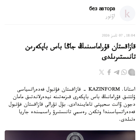
без автора
اۆتور
18:04, 07 تامىز 2026
قازاقستان قۇراماسىنىڭ جاڭا باس باپكەرىن
تانىستىرىلدى
استانا. KAZINFORM - قازاقستان فۋتبول فەدەراتسياسى
ۇلتتىق قۇرامانىڭ باس باپكەرى قىزمەتىنە نيدەرلاندتىق مامان
دجون ۆانت سحيپتى تاعايىندادى. بۇل تۋرالى قازاقستان فۋتبول
فەدەراتسياسىندا وتكەن رەسمي تانىستىرۋ راسىمىندە جاريا
ەتىلدى.