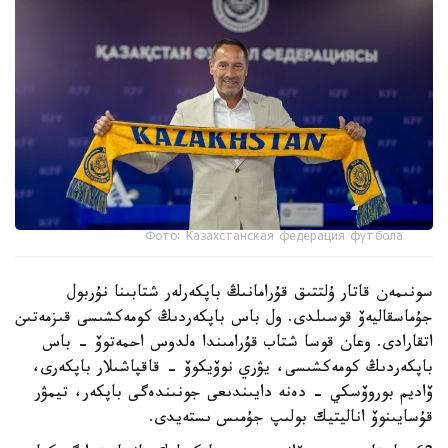
Фото: Казахстанская федерация футбола
سونىمەن قاتار ۇلتتىق قۇرامانىڭ باپكەرلەر شتابىنا نۇربول
جۇماسقاليەۆ قوسىلدى. ول باس باپكەردىڭ كومەكشىسى قىزمەتىن
اتقارادى. وعان قوسا شتاب قۇرامىندا ەلدوس احمەتوۆ - باس
باپكەردىڭ كومەكشىسى، يۋري نوۆيكوۆ - قاقپاشىلار باپكەرى،
ۆاديم بوروۆسكي - دەنە دايىندىعى جونىندەگى باپكەر، تيمۋر
قۇسايىنوۆ اناليتيك بولىپ جۇمىس ىستەيدى.