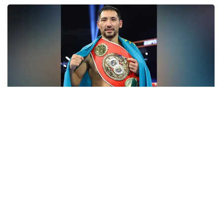
فوتو: Top Rank
- ءبارى قايتا باستالادى. باستامامىز ءساتتى بولعان سياقتى.
قۇرمەتتى جانكۇيەرلەر، قولداۋلارىڭىزعا كوپ راقمەت!
جەرلەستەرىڭىز رەتىندە ماعان ەرەكشە دەمەۋ كورسەتىپ
كەلەسىزدەر. قازىر ۆيزانى كۇتىپ وتىرمىز. ەگەر ءبارى ويداعىداي
بولسا، جاقىن كۇندەرى امەريكاعا اتتانامىز، - دەلىنگەن
حابارلامادا.