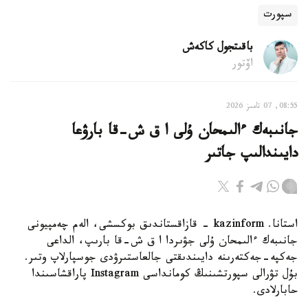
سپورت
باقىتجول كاكەش
اۆتور
08:55, 07 تامىز 2026
جانىبەك ءالىمحان ۇلى ا ق ش-قا بارۋعا
دايىندالىپ جاتىر
استانا. kazinform - قازاقستاندىق بوكسشى، الەم چەمپيونى
جانىبەك ءالىمحان ۇلى جۋىردا ا ق ش-قا بارىپ، الداعى
جەكپە-جەكتەرىنە دايىندىقتى جالعاستىرۋدى جوسپارلاپ وتىر.
بۇل تۋرالى سپورتشىنىڭ كومانداسى Instagram پاراقشاسىندا
حابارلادى.