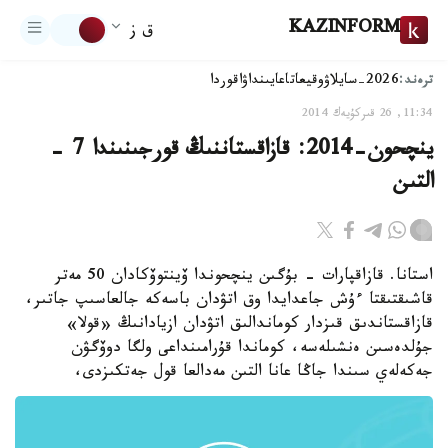
KAZINFORM
ق ز
ترەند:
2026-سايلاۋ
وقيعا
تاعايىنداۋ
اقوردا
11:34, 26 قىركۇيەك 2014
ينچحون-2014: قازاقستاننىڭ قورجىنىندا 7 -
التىن
استانا. قازاقپارات - بۇگىن ينچحوندا ۆينتوۆكادان 50 مەتر
قاشىقتىقتا ءۇش جاعدايدا وق اتۋدان باسەكە جالعاسىپ جاتىر،
قازاقستاندىق قىزدار كوماندالىق اتۋدان ازيادانىڭ «قولا»
جۇلدەسىن ەنشىلەسە، كوماندا قۇرامىنداعى ولگا دوۆگۋن
جەكەلەي سىندا جاڭا عانا التىن مەدالعا قول جەتكىزدى،