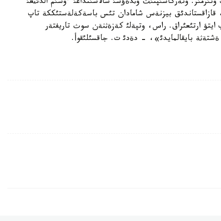
تئرمئز. ونةركاسئپتئث وثدةؤشئ سالاسئنداعئ ءوسئم الدئثعئ
ئ، قازاقستاندئق بيزنةس شامادان تئس باسةكةلةستئككة تاپ
 ايتؤ ارتئعئراق. راس، وتپةلئ كةزةثنةن سوث تاريفتةر
ةشتةثة بايقالمايدئ»، - دةدئ ت. جاقسئلئقوأ.