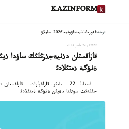
KAZINFORM
ترەند:
اقوردا
تاعايىنداۋ
وقيعا
2026-سايلاۋ
12:29, 22 مامىر 2013
ةنؤگة ذمتئلادئ
جئلدئث سوثئنا دةيئن ةنؤگة ذمتئلادئ.