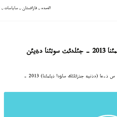
الەمدە
قازاقستان
ساياسات
ت
قازاقستان دذنيةجذزئلئك ساؤدا ذيئمئنا 2013 - جئلدئث سوثئنا دةيئن
استانا. 22 - مامئر. قازاقپارات - قازاقستان د س ذ-عا (دذنية جذزئلئك ساؤدا ذيئمئنا) 2013 -