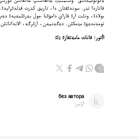
ةكونوميكالئق ءوسئمنئث جالعاسئپ جاتقانئن كورئپ و
قاتاردا تذر. سوندئقتان دا، تاريف كذرت قذلدئرايد
بولادئ، ونئث ارئ قاراي دامؤئنا جول بةرئلمةيدئ دةپ
تومةندةؤئ مذمكئن. دةگةنمةن، ازئرگة، الاثداتاتئن 
اأتور: قانات مامةتقازئ ذلئ
без автора
اۆتور