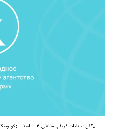
بذگئن استانادا ءوتئپ جاتقا