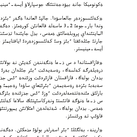
ةكونوميكا جانة بيؤدجةتتئك جوسپارلاؤ أيسة-ءمينيست
«كةلئسسوزدةر جالعاسؤدا. جالپئ العاندا ةگةر ءبئز
وندا بار-جوعئ 2-3 ماسةلة قالعانئن كو
المايتئنداي پروبلةمالئق ةمةس، بذل جايئندا تذسئنئ
جارتئ جئلدئقتا ءبئز وسئ كةلئسسوزدةردئ اياقتايمئز 
أيسة-مينيستر.
«قازاقستاندا د س ذ-عا ةنگةننةن كةيئن نة بولاتئنئن
ذرةيلةرگة كةلسةك، رةسةيدئث ءبئر جئلدان بةرئ د س
بذدان بولةك، قازاقستان قازئردئث وزئندة ءئس جذزئ
سةبةبئ بئزدة رةسةيمةن ءبئرئثعاي ساؤدا رةجيمئ ور
بارلئق مئندةتتةمةلةردئث ءوزئ ءئس جذزئندة بئزگة 
س ذ-عا ةنؤگة قاتئستئ ونةركاسئپتئك سالاعا كةلتئرئ
ةمةس. بذدان بولةك، شةتةلدةن اعئلاتئن يمپورتتئق تاؤ
قاؤئپ تة ورئنسئز.
«ارينة، بةلگئلئ ءبئر اسةرلةر بولؤئ مذمكئن. دةگةنمة