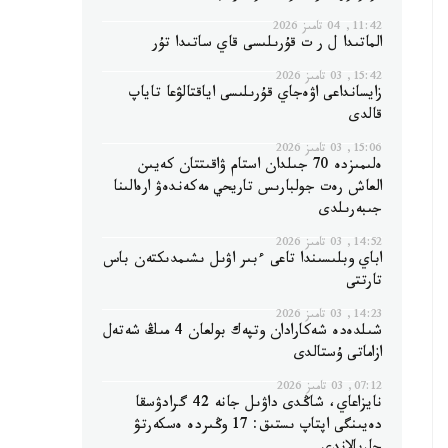
11:42, 04 تامىز 2026
الماتىدا ل ر ت قۇرىلىسى قاي ساتىدا تۇر
15:42, 03 تامىز 2026
زايسانداعى اۋەجاي قۇرىلىسى اياقتالۋعا تاياپ
قالدى
15:06, 03 تامىز 2026
ەلىمىزدە 70 جىلدان استام ۋاقىتتان كەيىن
العاش رەت جولبارىس تاريحي مەكەندەۋ ارەالىنا
جىبەرىلدى
14:52, 03 تامىز 2026
اباي وبلىسىندا تاعى ءبىر اۋىل ىشىمدىكتەن باس
تارتتى
14:23, 03 تامىز 2026
شىلدەدە شەكارادان وتپەك بولعان 4 مىڭ شەتەل
ازاماتى ۇستالدى
07:12, 03 تامىز 2026
نايزاعاي، شاڭدى داۋىل جانە 42 گرادۋسقا
دەيىنگى اپتاپ ىستىق: 17 وڭىردە ەسكەرتۋ