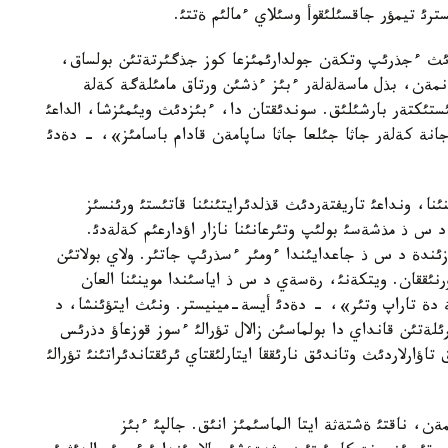
رئ تيمؤر جاقسئلئقوأ وسئلاي ءمالئم ةتتئ.
دئث ءجذرئپ وتكةن جولدارئمئزعا كوز جذگئرتةتئن بولساق،
رةمئز. دةگةنمةن، بذل ماسةلةلةر ءبئز ءذشئن ورتاق مامئلةگة كةلة
ستئكتةر بارشئلئق. سوندئقتان دا، ءبئزدئث ويئمئزشا، الداعئ
جانة كةلةر جاثا جئلعا جاثا ساپامةن قادام باسامئز»، - دةدئ
ا، ونداعئ تاريفتةردئث قذلدئرايتئنئنا قاتئستئ ورئنسئز
 ذ مذشةسئ بولئپ وتئرعانئنا نازار اؤدارعئم كةلةدئ.
ندة د س ذ جاعدايئندا ءومئر ءسذرئپ جاتئر. ولاي بولاتئن
نئققان. ويتكةنئ، رةسةي د س ذ اياسئندا موينئنا العان
دة تاراپ وتئر»، - دةدئ أيسة-مينيستر. ونئث ايتؤئنشا، د
لةتئن قانداي دا بولماسئن زالال تؤرالئ ءسوز قوزعاؤ دذرئس
ارلاردئث وتاندئق نارئققا ايتارلئقتاي ئرئقتاندئراتئنئ تؤرالئ
ن، ناقتئ ةشتةثة ايتا الماسئمئز انئق. جالپئ ءبئز