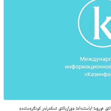
ن 6 - استانا ةكونوميكالئق فورؤمئ اياسئنداعئ ةؤرازيالئق ئسكةرلةر كونگرةسئندة