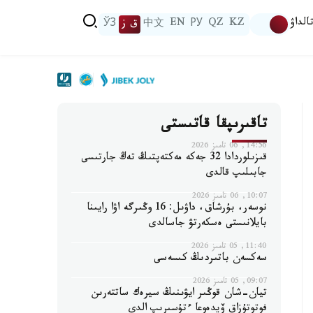
الداۋ
KZ
QZ
РУ
EN
中文
ق ز
ЎЗ
تاقىرىپقا قاتىستى
14:56, 06 تامىز 2026
قىزىلوردادا 32 جەكە مەكتەپتىڭ تەڭ جارتىسى
جابىلىپ قالدى
10:07, 06 تامىز 2026
نوسەر، بۇرشاق، داۋىل: 16 وڭىرگە اۋا رايىنا
بايلانىستى ەسكەرتۋ جاسالدى
11:40, 05 تامىز 2026
سەكسەن باتىردىڭ كىسەسى
09:07, 05 تامىز 2026
تيان-شان قوڭىر ايۋىنىڭ سيرەك ساتتەرىن
فوتوتۇزاق ۆيدەوعا ءتۇسىرىپ الدى