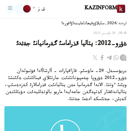
KAZINFORM
ق ز
ترەند:
2026-سايلاۋ
وقيعا
تاعايىنداۋ
اقوردا
08:58, 29 ماۋسىم 2012
ةؤرو-2012: يتاليا قذراماسئ گةرمانيانئ جةثدئ
بريؤسسةل. 29- ماؤسئم. قازاقپارات - أارشاأادا فؤتبولدان
ةؤرو-2012 ةؤروپا چةمپيوناتئنئث جارتئلاي فينالئنئث ةكئنشئ
ويئنئ ءوتتئ. الاثدا گةرمانيا مةن يتاليانئث قذرامالارئ كةزدةسئپ،
يتالياندئقتار كذتپةگةن جاعدايدا ماريو بالوتةلليدئث دؤبئلئنةن
كةيئن، جةثئسكة ادةمئ جةتتئ.