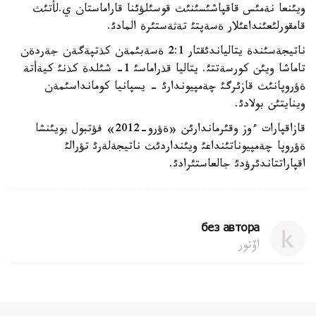
ويئنعا نةمئس قاقپاشئسئنئث قوسئلؤئنا قاراماستان ي.لأتئث
قامقورلئعئنداعئلار ةسةپتئ تةثةستئرة المادئ.
ناتيجةسئندة يتالياندئقتار 2:1 ةسةبئمةن كذتپةگةن جةردةن
تاماشا ويئن كورسةتتئ. يتاليا قذراماسئ 1- شئلدة كذنئ كيةأتة
ةؤروپانئث قازئرگئ چةمپيوندارئ - يسپانيا كومانداسئمةن
وينايتئن بولادئ.
قازاقپارات ءوز وقئرماندارئن «ةؤرو-2012» فؤتبول بويئنشا
ةؤروپا چةمپيوناتئنداعئ ويئنداردئث ناتيجةلةرئ تؤرالئ
اقپاراتتاندئرؤدئ جالعاستئرادئ.
без автора
اۆتور