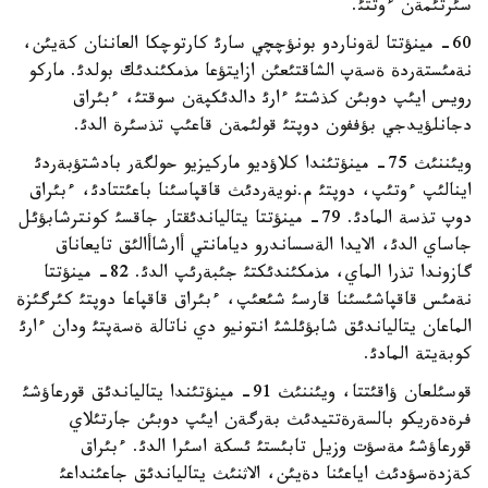
سئرتئمةن ءوتتئ.
60- مينؤتتا لةوناردو بونؤچچي سارئ كارتوچكا العاننان كةيئن،
نةمئستةردة ةسةپ الشاقتئعئن ازايتؤعا مذمكئندئك بولدئ. ماركو
رويس ايئپ دوبئن كذشتئ ءارئ دالدئكپةن سوقتئ، ءبئراق
دجانلؤيدجي بؤففون دوپتئ قولئمةن قاعئپ تذسئرة الدئ.
ويئننئث 75- مينؤتئندا كلاؤديو ماركيزيو حولگةر بادشتؤبةردئ
اينالئپ ءوتئپ، دوپتئ م.نويةردئث قاقپاسئنا باعئتتادئ، ءبئراق
دوپ تذسة المادئ. 79- مينؤتتا يتالياندئقتار جاقسئ كونترشابؤئل
جاساي الدئ، الايدا الةسساندرو ديامانتي أارشاأالئق تايعاناق
گازوندا تذرا الماي، مذمكئندئكتئ جئبةرئپ الدئ. 82- مينؤتتا
نةمئس قاقپاشئسئنا قارسئ شئعئپ، ءبئراق قاقپاعا دوپتئ كئرگئزة
الماعان يتالياندئق شابؤئلشئ انتونيو دي ناتالة ةسةپتئ ودان ءارئ
كوبةيتة المادئ.
قوسئلعان ؤاقئتتا، ويئننئث 91- مينؤتئندا يتالياندئق قورعاؤشئ
فرةدةريكو بالسةرةتتيدئث بةرگةن ايئپ دوبئن جارتئلاي
قورعاؤشئ مةسؤت وزيل تابئستئ ئسكة اسئرا الدئ. ءبئراق
كةزدةسؤدئث اياعئنا دةيئن، الاثنئث يتالياندئق جاعئنداعئ