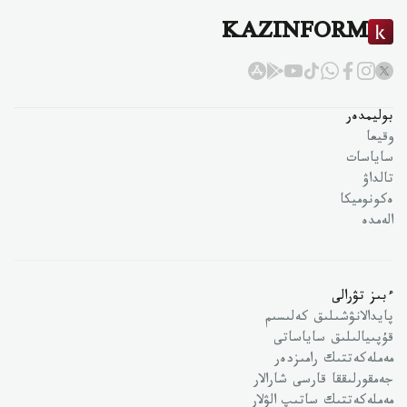
KAZINFORM
بوليمدەر
وقيعا
ساياسات
تالداۋ
ەكونوميكا
الەمدە
ءبىز تۋرالى
پايدالانۋشىلىق كەلىسىم
قۇپىيالىلىق ساياساتى
مەملەكەتتىك رامىزدەر
جەمقورلىققا قارسى شارالار
مەملەكەتتىك ساتىپ الۋلار