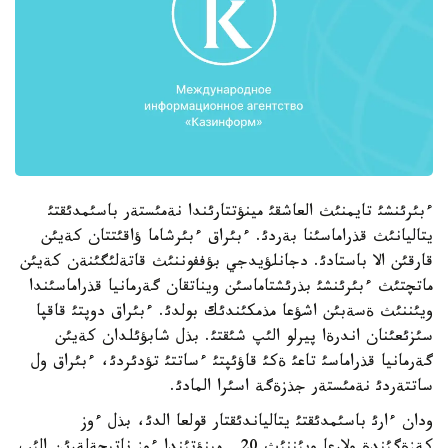
ءبئرئنشئ تايمنئث العاشقئ مينؤتتارئندا نةمئستةر باسئمدئقتئ
يتاليانئث قذراماسئنا بةردئ. ءبئراق ءبئرشاما ؤاقئتتان كةيئن
قارقئن الا باستادئ. دجانلؤيدجي بؤففوننئث قاتةلئگئنةن كةيئن
ماتچتئث ءبئرئنشئ بذرئشتاماسئن ويناتقان گةرمانيا قذراماسئندا
ويئننئث ةسةبئن اشؤعا مذمكئندئك بولدئ. ءبئراق دوپتئ قاقپا
سئزئعئنان اندرةا پيرلو الئپ شئقتئ. بذل شابؤئلدان كةيئن
گةرمانيا قذراماسئ تاعئ ةكئ قاؤئپتئ ءساتتئ تؤدئردئ، ءبئراق ول
ساتتةردئ نةمئستةر جذزةگة اسئرا المادئ.
ودان ءارئ باسئمدئقتئ يتالياندئقتار قولعا الدئ، بذل ءوز