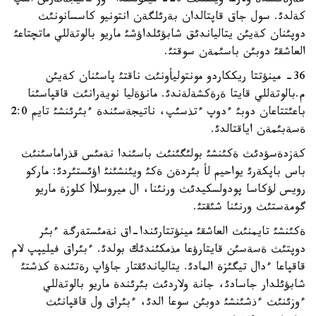
كةزةگئندة ولارعا ويئننئث 20- مينؤتئندا ءوز ناتيجةلةرئن الئپ
كةلدئ. سول جاق قاپتالدان بةرئلگةن انتونيو كاسسانونئث
دوپئنان كةيئن يتالياندئق شابؤئلداؤشئ ماريو بالوتةللي ماتچتاعئ
العاشقئ دوبئن باسئمةن سوقتئ.
36- مينؤتتا ريككاردو مونتوليأونئث ناقتئ پاسئنان كةيئن
م.بالوتةللي قايتا ةرةكشةلةندئ. مانؤةليا نويةرانئث قاقپاسئنا
باعئتتاعان دوبئ ءدوپ ءتذسئپ، ناتيجةسئندة ءبئرئنشئ تايم 2:0
ةسةبئمةن اياقتالدئ.
كةزدةسؤدئث ةكئنشئ بولئگئنئث باسئندا نةمئس قذراماسئنئث
باس باپكةرئ يواحيم لأ بئردةن ةكئ ويئنشئنئ اؤئستئردئ: ماركو
رويس لؤكاسا پودولسكيدئث ورنئنا، ال ميروسلاأ كلوزة ماريو
گومةستئث ورنئنا شئقتئ.
ةكئنشئ تايمنئث العاشقئ مينؤتتارئندا-اق نةمئستةرگة ءبئر
دوپتئث ةسةسئن قايتارؤعا مذمكئندئك بولدئ. ءبئراق فيليپپ لام
قاقپاعا ءدال تيگئزة المادئ. يتالياندئقتار جاؤاپ رةتئندة كذشتئ
شابؤئلدار جاسادئ، جانة ولاردئث بئرئندة ماريو بالوتةللي
ءوزئنئث ءذشئنشئ دوبئن سوعا الدئ، ءبئراق ول قاقپانئث