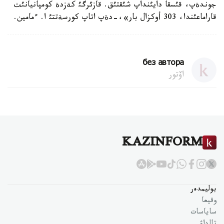
جوندةپ، قئسقا دايئنداپ شئقتئق. قازئرگئ كةزدة كومپانيانئث
قاراماعئندا، 303 أوكزال بار»،-دةپ اتاپ كورسةتتئ ا. ءمامين.
без автора
اۆتور
KAZINFORM
بوليمدەر
وقيعا
ساياسات