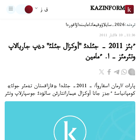
KAZINFORM
ق ز
ترەند:
2026-سايلاۋ
وقيعا
تاعايىنداۋ
اقوردا
11:36, 10 قاڭتار 2011
ءبئز 2011 - جئلدئ "أوكزال جئلئ" دةپ جاريالاپ
وتئرمئز - ا. ءمامين
پارات /ارمان اسقاروأ/ - 2011- جئلدا «قازاقستان تةمئر جولئ»
كومپانياسئ ءجذز جاثا أوكزال عيماراتتارئن سالؤدئ جوسپارلاپ وتئر