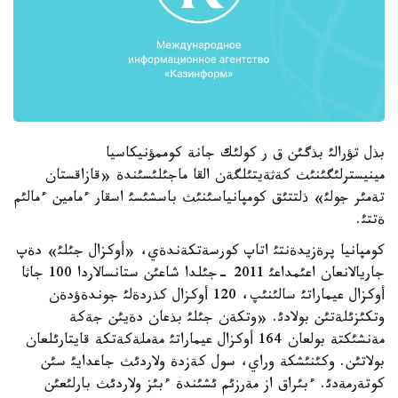
بذل تؤرالئ بذگئن ق ر كولئك جانة كوممؤنيكاسيا
مينيسترلئگئنئث كةثةيتئلگةن القا ماجئلئسئندة «قازاقستان
تةمئر جولئ» ذلتتئق كومپانياسئنئث باسشئسئ اسقار ءمامين ءمالئم
ةتتئ.
كومپانيا پرةزيدةنتئ اتاپ كورسةتكةندةي، «أوكزال جئلئ» دةپ
جاريالانعان اعئمداعئ 2011 -جئلدا شاعئن ستانسالاردا 100 جاثا
أوكزال عيماراتئ سالئنئپ، 120 أوكزال كذردةلئ جوندةؤدةن
وتكئزئلةتئن بولادئ. «وتكةن جئلئ بذعان دةيئن جةكة
مةنشئكتة بولعان 164 أوكزال عيماراتئ مةملةكةتكة قايتارئلعان
بولاتئن. وكئنئشكة وراي، سول كةزدة ولاردئث جاعدايئ سئن
كوتةرمةدئ. ءبئراق از مةرزئم ئشئندة ءبئز ولاردئث بارلئعئن