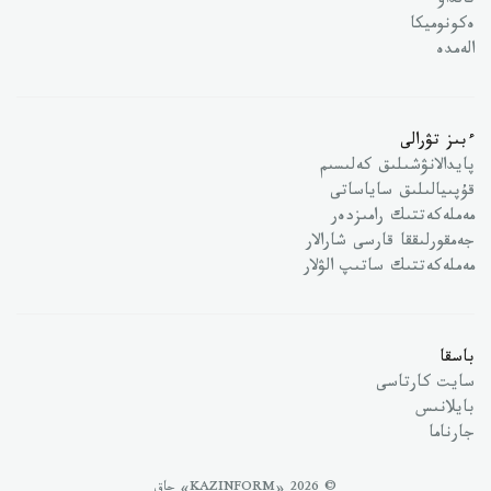
تالداۋ
ەكونوميكا
الەمدە
ءبىز تۋرالى
پايدالانۋشىلىق كەلىسىم
قۇپىيالىلىق ساياساتى
مەملەكەتتىك رامىزدەر
جەمقورلىققا قارسى شارالار
مەملەكەتتىك ساتىپ الۋلار
باسقا
سايت كارتاسى
بايلانىس
جارناما
© 2026 «KAZINFORM» حاق