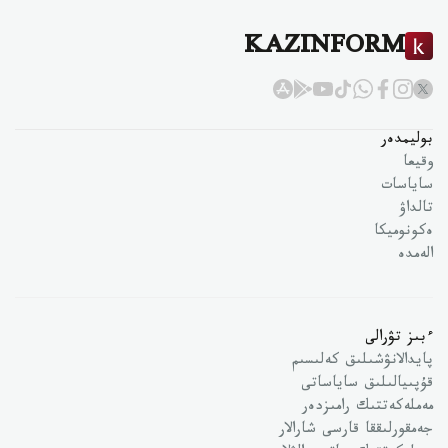
KAZINFORM
بوليمدەر
وقيعا
ساياسات
تالداۋ
ەكونوميكا
الەمدە
ءبىز تۋرالى
پايدالانۋشىلىق كەلىسىم
قۇپىيالىلىق ساياساتى
مەملەكەتتىك رامىزدەر
جەمقورلىققا قارسى شارالار