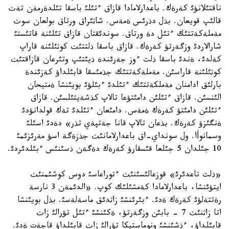
ناقتئلانؤئ كةرةك. باعدارلامادا قازاق ءتئلئ باسقا تئلدةرمةن تةث
قالئپ قويعان. بذل دذرئس ةمةس. شاثئراق ورتاق بولعان سوث
مةملةكةتتئك ءتئل دة ورتاق. سوندئقتان قازاق تئلئنة قاتئستئ
شارالاردئ وزگةرتؤ كةرةك. قازاق باسقا ذلتتئث كوثئلئنة قاراپ
كةلدئ، ةندئ باسقا ذلت ءوز جةرئندة ذيئتئپ وتئرعان قازاقتئث
كوثئلئنة قاراسئن. مةملةكةتتئك جذمئسقا قابئلداؤ كةزئندة
بارلئق ادامنان مةملكةتتئك ءتئلدئ ءبئلؤئ بويئنشا ةمتيحان
الئنسئن. قازاق ءتئلئن دامئتؤعا تالاپ كذشةيتئلسئن. قازاق
ءتئلئن دامئتؤ كةرةك ةمةس. دامئعان ءتئلدئ تةك قولدانؤدئ
ةنگئزؤ كةرةك. بذعان تالاپ قانا جةتپةي تذر» دةدئ اسئلئ
وسمانوأا. ول سونداي-اق باعدارلامانئث جذزةگة اسؤ مةرئزئمئ
10 جئلدان 5 جئلعا قئسقارؤ كةرةك دةگةن ذسئنئس ءبئلدئردئ.
«ذلت تاعدئرئ» قوزعالئسئنئث ءتوراعاسئ دوس كوشئمنئث
ايتؤئنشا، باعدارلامادا كةمشئلئك كوپ. «الدئمةن 3 نارسة
رةتتةلؤئ كةرةك ةدئ. ءبئرئنشئ زاثدئق ماسةلةسئ. بذل بويئنشا
اتا زاثنئث 7 - بابئن وزگةرتؤ، ةكئنشئ ءتئل تؤرالئ زاث
قابئلداؤ، ءذشئنشئ ونوماستيكا تؤرالئ زاث قابئلداؤ قاجةت ةدئ.