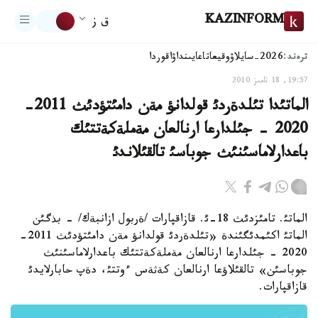
KAZINFORM
ق ز
ترەند:
2026-سايلاۋ
وقيعا
تاعايىنداۋ
اقوردا
19:57, 18 تامىز 2010
الماتئدا تئلدةردئ قولدانؤ مةن دامئتؤدئث 2011-
2020 - جئلدارعا ارنالعان مةملةكةتتئك
باعدارلاماسئنئث جوباسئ تالقئلاندئ
الماتئ. تامئزدئث 18-ئ. قازاقپارات /ةربول ازانبةك/ - بذگئن
الماتئ اكئمدئگئندة «تئلدةردئ قولدانؤ مةن دامئتؤدئث 2011-
2020 - جئلدارعا ارنالعان مةملةكةتتئك باعدارلاماسئنئث
جوباسئن» تالقئلاؤعا ارنالعان كةثةس ءوتتئ، دةپ حابارلايدئ
قازاقپارات.