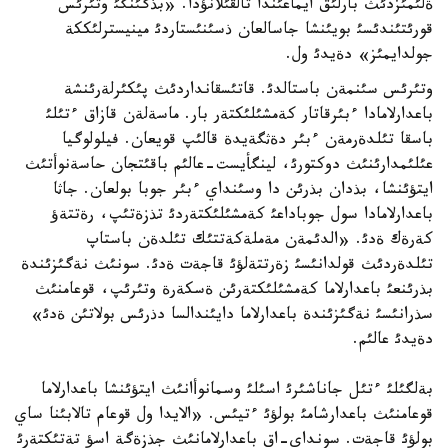
ةلئمئزدئث بارلئق ايماعئندا تالقئلانؤدا. «بذگئنگئ وتئرئس
قورئتئندئسئ بويئنشا جاسالعان ذسئنئستاردئ مينيسترلئككة
جولدايمئز» دةيدئ ول.
وتئرئس سئنمةن باستالدئ. قاتئسقانداردئث پئكئرلةرئنشة
باعدارلامادا ءبئرقاتار كةمشئلئكتةر بار. ماسةلةن قازاق ءتئلئ
باسقا تئلدةرمةن ءبئر دةثگةيدة قالئپ قويعان. فيلولوگيا
عئلئمدارئنئث دوكتورئ، لينگأيست-عالئم باقئتجان حاسةنوأتئث
ايتؤئنشا، بذدان بذرئن دا وسئنداي ءبئر جوبا بولعان. جاثا
باعدارلامادا سول جوباداعئ كةمشئلئكتةردئ تذزةتئپ، رةتتةؤ
كةرةك ةدئ. «الدئمةن مةملةكةتتئك تئلدةن باستاپ
تئلدةردئث قولدانئسئ زةرتتةلؤئ قاجةت ةدئ. سونئث نةگئزئندة
بذرئنعئ باعدارلاما كةمشئلئكتةرئن ةسكةرة وتئرئپ، قوعامنئث
سذرانئسئ نةگئزئندة باعدارلاما دايئندالسا دذرئس بولاتئن ةدئ»
دةيدئ عالئم.
بةلگئلئ ءتئل جاناشئرئ اسئلئ وسمانوأانئث ايتؤئنشا باعدارلاما
قوعامنئث باعدارشامئ بولؤئ ءتيئس. «الايدا ول قوعام تالابئنا ساي
بولؤئ قاجةت. سونداي-اق باعدارلامانئث جذزةگة اسؤ تةتئكتةرئ