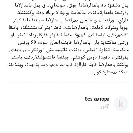
بذل ذشةؤئ دة باعدارلامادا جوق. سونداي-اق بذل باعدارلاما
بذرئنعئ باعدارلامانئث جالعاسئ بولؤئ كةرةك ةدئ. وكئنئشكة
قاراي، ورئندالماي قالعان بذرئنعئ باعدارلاما سياقتئ تاعئ ءبئر
جوبا ومئرگة كةلدئ. باعدارلامانئث تاعئ ءبئر كةمشئلئگئ، باسقا
تئلدةردئث اياسئنئث كةثؤئ. مئسالئ قازئر قئزئلوردادا ءبئر-اق
ورئس مةكتةبئ بار. باعدارلاما قابئلدانعان سوث 90 ورئس
مةكتةبئ اشئلؤئ ءتيئس. بذنئث ناتيجةسئن ءوزئثئز-اق بايقاي
بةرئثئز» دةيدئ دوس كوشئم. جيئنعا قاتئسؤشئلاردئث باسئم
بولئگئ باعدارلاما قايتا قارالؤئ قاجةت دةپ ةسةپتةيدئ. ويتكةنئ
شيكئ تذستارئ كوپ.
без автора
اۆتور