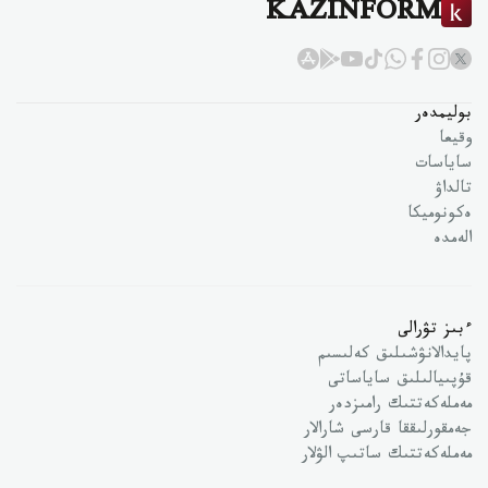
KAZINFORM
بوليمدەر
وقيعا
ساياسات
تالداۋ
ەكونوميكا
الەمدە
ءبىز تۋرالى
پايدالانۋشىلىق كەلىسىم
قۇپىيالىلىق ساياساتى
مەملەكەتتىك رامىزدەر
جەمقورلىققا قارسى شارالار
مەملەكەتتىك ساتىپ الۋلار