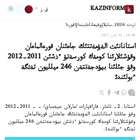
KAZINFORM
ق ز
ترەند:
2026-سايلاۋ
وقيعا
تاعايىنداۋ
اقوردا
14:48, 02 تامىز 2011
استانانئث الةؤمةتتئك جاعئنان قورعالماعان
وقؤشئلارئنا كومةك كورسةتؤ ءذشئن 2011-2012
وقؤ جئلئنا بيؤدجةتتةن 246 ميلليون تةثگة
ءبولئندئ
استانا. 2- تامئز. قازاقپارات /مارلان جيةمباي/ - - 2011-2012
وقؤ جئلئنا استانانئث الةؤمةتتئك جاعئنان قورعالماعان
وقؤشئلارئنا كومةك كورسةتؤ ءذشئن بيؤدجةتتةن 246 ميلليون
تةثگة ءبولئندئ.