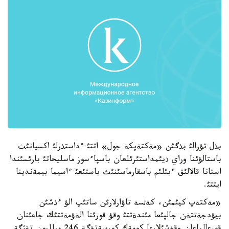
بذل تؤرالئ بذگئن «مةكتةپكة جول» اتتئ ءداستذرلئ اكسيانئث
باستالؤئنا وراي ذيئمداستئرئلعان باسپاءسوز ماسليحاتئ بارئسئندا
استانا قالالئق ءبئلئم باسقارماسئنئث باستئعئ ءاسيما بيمةندينا
ايتتئ.
«مةكتةپ كيئمئن، كةثسة تاؤارلارئن ساتئپ الؤ ءذشئن
بيؤدجةتتةن جالپئعا مئندةتتئ وقؤ قورئنا الةؤمةتتئك جاعئنان