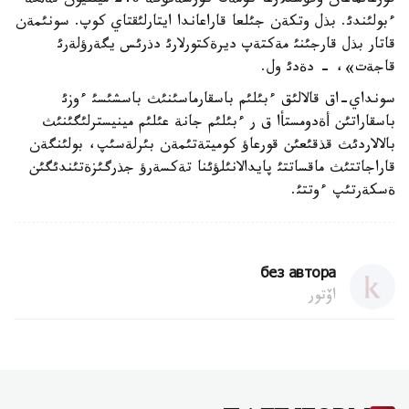
قورعالماعان وقؤشئلارعا كومةك كورسةتؤگة 246 ميلليون تةثگة
ءبولئندئ. بذل وتكةن جئلعا قاراعاندا ايتارلئقتاي كوپ. سونئمةن
قاتار بذل قارجئنئ مةكتةپ ديرةكتورلارئ دذرئس يگةرؤلةرئ
قاجةت»، - دةدئ ول.
سونداي-اق قالالئق ءبئلئم باسقارماسئنئث باسشئسئ ءوزئ
باسقاراتئن أةدومستأا ق ر ءبئلئم جانة عئلئم مينيسترلئگئنئث
بالالاردئث قذقئعئن قورعاؤ كوميتةتئمةن بئرلةسئپ، بولئنگةن
قاراجاتتئث ماقساتتئ پايدالانئلؤئنا تةكسةرؤ جذرگئزةتئندئگئن
ةسكةرتئپ ءوتتئ.
без автора
اۆتور