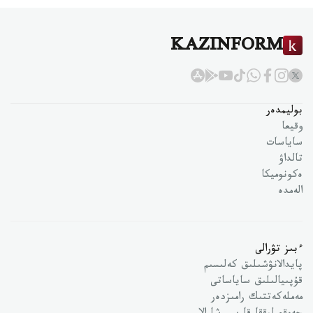
KAZINFORM
بوليمدەر
وقيعا
ساياسات
تالداۋ
ەكونوميكا
الەمدە
ءبىز تۋرالى
پايدالانۋشىلىق كەلىسىم
قۇپىيالىلىق ساياساتى
مەملەكەتتىك رامىزدەر