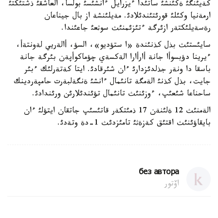
كةيئنگئ ةكئنشئ ساتئدا ءيزرايل ءانشئسئ بولسا، العاشقئ ذشتئكتئ
ارمةنيا وكئلئ قورئتئندئلادئ. مةيلئنشة از بال جيناعان
رةسةيلئكتةر ازئرگة ءتئزئمنئث سوثعئ جاعئندا.
سايئستئث بذل كذنئندة «ا ستؤديو»، السؤ، أالةريي لةونتةأ،
ءيرينا دؤبسوأا جانة أارأارا الةكسةي چؤماكوأپةن بئرگة جانة
باسقا دا ونةر جذلدئزدارئ ءان شئرقادئ. ايتا كةتةرلئك ءبئر
جايت، بذل كذنئ الةمگة تانئمال ءانشئ ةنگةلبةرت حامپةردينك
ساحناعا شئعئپ، ءوزئنئث تانئمال تؤئندئلارئن ورئندادئ.
الةمنئث 12 ةلئنةن 17 ذمئتكةر قاتئسئپ جاتقان ايتؤلئ ءان
بايقاؤئنئث اقتئق كةزةثئ تامئزدئث 1-دة وتةدئ.
без автора
اۆتور