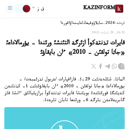
KAZINFORM
ق ز
ترەند:
2026-سايلاۋ
وقيعا
تاعايىنداۋ
اقوردا
16:53, 29 شىلدە 2010
قايرات تذنتةكوأ ازئرگة التئنشئ ورئندا - يؤرمالاداعئ
«جاثا تولقئن - 2010» ءان بايقاؤئ
الماتئ. شئلدةنئث 29-ئ. قازاقپارات /ةربول تذرئمبةت/ -
يؤرمالاداعئ «جاثا تولقئن - 2010» ءان بايقاؤئنئث 1- كذنئنةن
كةيئنگئ قورئتئندئ بويئنشا قايرات تذنتةكوأ برازيليالئق ءانشئ قئز
گابريةلامةن بئرگة 6- ورئنعا تابان تئرةدئ.