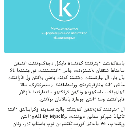
باسةكةنئث ءبئرئنشئ كذنئندة مايكل دجةكسوننئث انئمةن
ساحناعا شئققان ةلئمئزدئث جاس ءانشئسئنئث قورجئنئندا 91
بال بار. ال جارئستئث ةكئنشئ كذنئ، ياعني بذگئن ول قازاقتئث
حالئق ءانئ «نازقوثئردئ» ورئنداماقشئ. ةستةرئثئزگة سالا
كةتةيئك، ماسكةؤدة وتكةن ئرئكتةؤ سئندارئندا قازئلار
قايراتتئث وسئ ءانئن جوعارئ باعالاعان بولاتئن.
ال ءبئرئنشئ كةزةثنةن كةيئنگئ جالپئ ةسةپتة ؤكراينالئق ءانشئ
تاتيانا شيركو سةلين ديوننئث «All By Myself»ءانئن
ورئنداپ، 96 بالدئق كورسةتكئشپةن توپ باستاپ تذر. ونان