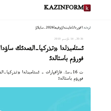
KAZINFORM
ترەند:
اقوردا
تاعايىنداۋ
وقيعا
2026-سايلاۋ
20:36, 16 ماۋسىم 2010
فورؤم باستالدئ
فورؤم باستالدئ