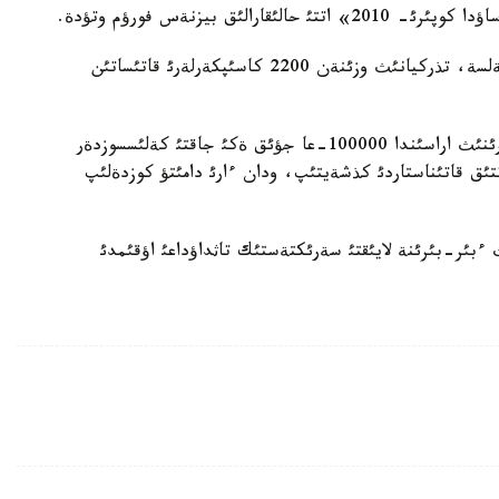
اتالعان فورؤمعا 135 ولكةدةن 2300 كاسئپكةرلةر كةلسة، تذركيانئث وزئنةن 2200 كاسئپكةرلةرئ قاتئساتئن
بذل شارا بارئسئندا تذركيا جانة شةتةل كاسئپكةرلةرئنئث اراسئندا 100000-عا جؤئق ةكئ جاقتئ كةلئسسوزدةر
تئق قاتئناستاردئ كذشةيتئپ، ودان ءارئ دامئتؤ كوزدةلئپ
ءبئر-بئرئنة لايئقتئ سةرئكتةستئك تاثداؤداعئ اؤقئمدئ