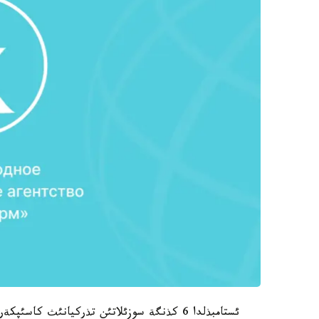
ئستامبذلدا 6 كذنگة سوزئلاتئن تذركيانئث ك