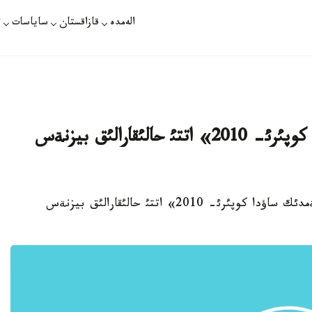
الەمدە
قازاقستان
ساياسات
ت
ئستامبذلدا «تذركيا-الةمدئك ساؤدا كوپئرئ- 2010» اتتئ حالئقارالئق بيزنةس
ث 16-سئ. قازاقپارات - ئستامبذلدا «تذركيا-الةمدئك ساؤدا كوپئرئ- 2010» اتتئ حالئقارالئق بيزنةس