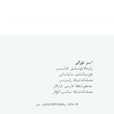
ءبىز تۋرالى
پايدالانۋشىلىق كەلىسىم
قۇپىيالىلىق ساياساتى
مەملەكەتتىك رامىزدەر
جەمقورلىققا قارسى شارالار
مەملەكەتتىك ساتىپ الۋلار
© 2026 «KAZINFORM» حاق