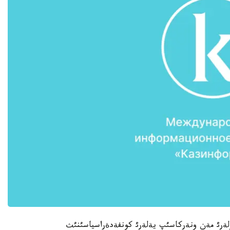
اسئپكةرلةرئ مةن ونةركاسئپ يةلةرئ كونفةدةراسياسئنئث