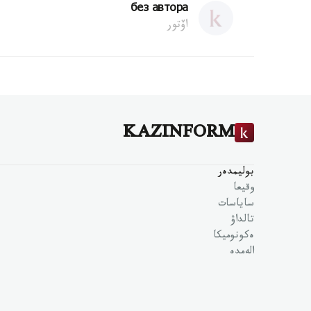
без автора
اۆتور
KAZINFORM
بوليمدەر
وقيعا
ساياسات
تالداۋ
ەكونوميكا
الەمدە