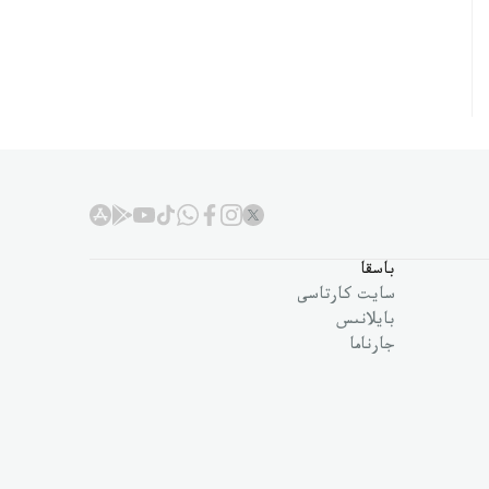
باسقا
سايت كارتاسى
بايلانىس
جارناما