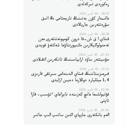
رەكوردى تىركەلدى
08:55, 06 تامىز 2026
عالىمدار كۇن بەتىنىڭ تاريحتاعى ەڭ انىق
سۋرەتتەرىن جاريالادى
08:38, 06 تامىز 2026
قىتاي ا ق ش-قا درون كومپونەنتتەرى مەن
تەحنولوگيالارىن ەكسپورتتاۋعا شەكتەۋ قويدى
22:44, 05 تامىز 2026
حۋسيتتەر ساۋد ارابياسىنىڭ تانكەرىن اتقىلادى
22:31, 05 تامىز 2026
قىرعىزستاننىڭ قىتاي الدىنداعى سىرتقى قارىزى
1,4 ميلليارد دوللارعا دەيىن ازايدى
21:06, 05 تامىز 2026
فۋتبولشىعا ماتچ كەزىندە نايزاعاي ءتۇسىپ، قازا
تاپتى
20:46, 05 تامىز 2026
الەم بانكتەرى جاپپاي التىن ساتىپ الىپ جاتىر