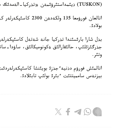
(TUSKON) ذيئمداستئرؤئمةن «تذركيا-الةمدئك ساؤدا كوپئرئ- 2010» اتتئ حالئقارالئق بيزنةس فورؤم وتؤدة.
بولادئ.
جذرگئزئلئپ، حالئقارالئق ةكونوميكالئق، ساؤدا-سات
وتئر.
اتالمئش فورؤم دذنيةءجذزئ بويئنشا كاسئپكةرلةردئث 
بيزنةس سامميتتئث ءبئرئ بولئپ تابئلادئ.