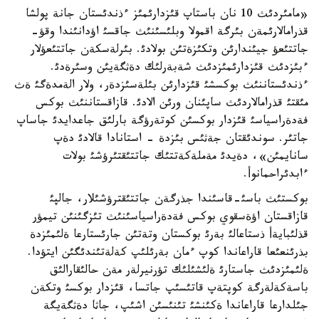
«مامئردئث 10 نان باستاپ قئزدارئمئز ءذندئستان جانة پولشا
قذرامالارئمةن بئرگة اقمولا وبلئسئنئث جاقسئ اؤدانئندا وقؤ-
جاتتئعؤ جيئندارئن وتكئزةتئن بولادئ. بئرلةسكةن جاتتئعؤلار
ءبئزدئث قئزدارئمئزدئث شةبةرلئك دةثگةيئن وسئرةدئ.
ءذندئستاننئث بوكسشئ قئزدارئن بئلةسئزدةر، ولار الةمدةگئ ةث
مئقتئ قذرامالاردئث ساپئنان ورئن الادئ. قازاقستاننئث بوكس
فةدةراسياسئ قئزدار بوكسئن كوتةرؤگة بارلئق جاعدايدئ جاساپ
جاتئر. سوندئقتان جةثئس بئزدة - استانادا قالادئ دةپ
سانايمئن»، دةيدئ مةملةكةتتئك جاتتئقتئرؤشئ بولات
ءابدئراحمانوأ.
بوكستئث باسئ-قاسئندا جذرگةن جاتتئقترؤشئلار، جالپئ
قازاقستان اؤةسقوي بوكس فةدةراسياسئنئث تئزگئنئن تيمؤر
قذلئبايةأ ذستاعالئ بةرئ بوكستان وتةتئن جارئستارعا ةلئمئزدة
بذرئنعئعا قاراعاندا كوپ ءمان بةرئلئپ كةلةتئندئگئن ايتؤدا.
ةلئمئزدئث جاستارئ ةلئشئلئك تؤرنيرلةر مةن حالئقارالئق
باسةكةلةرگة كوپتةپ قاتئسئپ جاتسا، قئزدار بوكسئ وتكةن
جئلدارعا قاراعاندا ةكئنشئ تئنئسئن اشئپ، جاثا دةثگةيگة