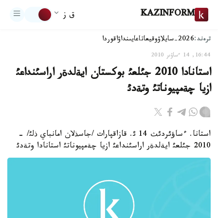
KAZINFORM
ق ز
ترەند:
2026-سايلاۋ
وقيعا
تاعايىنداۋ
اقوردا
16:44, 14 ءساۋىر 2010
استانادا 2010 جئلعئ بوكستان ايةلدةر اراسئنداعئ
ازيا چةمپيوناتئ وتةدئ
استانا. ءساؤئردئث 14 ئ. قازاقپارات /جاسذلان امانباي ذلئ/ -
2010 جئلعئ ايةلدةر اراسئنداعئ ازيا چةمپيوناتئ استانادا وتةدئ