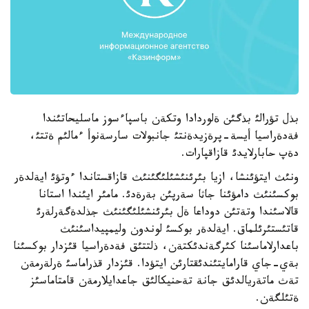
بذل تؤرالئ بذگئن ةلوردادا وتكةن باسپاءسوز ماسليحاتئندا
فةدةراسيا أيسة-پرةزيدةنتئ جانبولات سارسةنوأ ءمالئم ةتتئ،
دةپ حابارلايدئ قازاقپارات.
ونئث ايتؤئنشا، ازيا بئرئنئشئلئگئنئث قازاقستاندا ءوتؤئ ايةلدةر
بوكسئنئث دامؤئنا جاثا سةرپئن بةرةدئ. مامئر ايئندا استانا
قالاسئندا وتةتئن دوداعا ةل بئرئنشئلئگئنئث جذلدةگةرلةرئ
قاتئستئرئلماق. ايةلدةر بوكسئ لوندون وليمپيداسئنئث
باعدارلاماسئنا كئرگةندئكتةن، ذلتتئق فةدةراسيا قئزدار بوكسئنا
بةي-جاي قارامايتئندئقتارئن ايتؤدا. قئزدار قذراماسئ ةرلةرمةن
تةث ماتةريالدئق جانة تةحنيكالئق جاعدايلارمةن قامتاماسئز
ةتئلگةن.