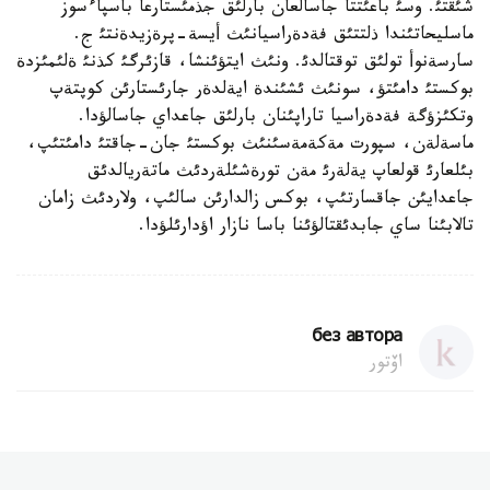
شئقتئ. وسئ باعئتتا جاسالعان بارلئق جذمئستارعا باسپاءسوز
ماسليحاتئندا ذلتتئق فةدةراسيانئث أيسة-پرةزيدةنتئ ج.
سارسةنوأ تولئق توقتالدئ. ونئث ايتؤئنشا، قازئرگئ كذنئ ةلئمئزدة
بوكستئ دامئتؤ، سونئث ئشئندة ايةلدةر جارئستارئن كوپتةپ
وتكئزؤگة فةدةراسيا تاراپئنان بارلئق جاعداي جاسالؤدا.
ماسةلةن، سپورت مةكةمةسئنئث بوكستئ جان-جاقتئ دامئتئپ،
بئلعارئ قولعاپ يةلةرئ مةن تورةشئلةردئث ماتةريالدئق
جاعدايئن جاقسارتئپ، بوكس زالدارئن سالئپ، ولاردئث زامان
تالابئنا ساي جابدئقتالؤئنا باسا نازار اؤدارئلؤدا.
без автора
اۆتور