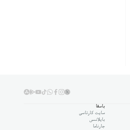
باسقا
سايت كارتاسى
بايلانىس
جارناما