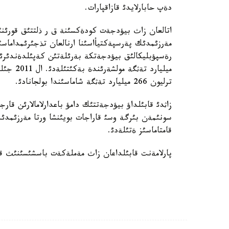
دةپ حابارلايدئ قازاقپارات.
اتالعان زاث بيؤدجةت كودةكسئنة ق ر ذلتتئق قورئنئث
مةرزئمدئك پةرسپةكتيأاسئنا ارنالعان تذجئرئمداماس
ترليون 266 ميليارد تةثگة شاماسئندا بولجانادئ.
زاثدئ قابئلداؤ بيؤدجةتتئك دامؤ باعدارلامالارئن قارج
سونئمةن بئرگة وسئ قاراجات بويئنشا ورتا مةرزئمدئك
قامتاماسئز ةتئلةدئ.
پارلامةنت قابئلداعان زاث مةملةكةت باسشئسئنئث قو