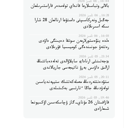
16:44, 06 تامىز 2026
بالالى وتباسىلارعا قانداي تولەمدەر قاراستىرىلعان
16:28, 06 تامىز 2026
جەڭىل ونەركاسىپتى دامىتۋعا ارنالعان 28 شارا
ىسكە اسىرىلادى
16:05, 06 تامىز 2026
ەلدە ينۆەستورلارمەن سوتقا دەيىنگى داۋدى
رەتتەۋ جونىندەگى كوميسسيا قۇرىلادى
23:34, 05 تامىز 2026
«جەتىنشى ارنادا» سايلاۋالدى تەلەدەباتتىڭ
ارالىق داۋىس بەرۋ ناتيجەسى جاريالاندى
20:11, 05 تامىز 2026
ستۋدەنتتەردىڭ مەملەكەتتىك ستيپەندياسىن
تولەۋدىڭ جاڭا ءتارتىبى بەكىتىلدى
19:46, 05 تامىز 2026
قازاقستان 26 مۇناي-گاز ۋچاسكەسىن اۋكسيونعا
شىعارادى