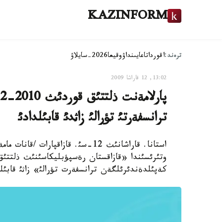
KAZINFORM
ترەند:
اقوردا
تاعايىنداۋ
وقيعا
2026-سايلاۋ
13:02, 12 قاراشا 2009
ترانسفةرتئ تؤرالئ زاثدئ قابئلدادئ
استانا. قاراشانئث 12-سئ. قازاقپار
كةپئلدةندئرئلگةن ترانسفةرت تؤرالئ» زاثئ قابئلد