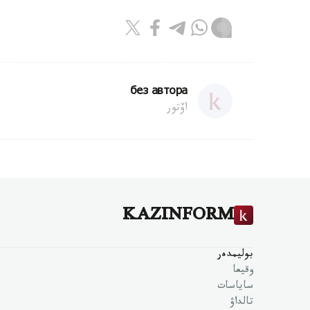
без автора
اۆتور
KAZINFORM
بوليمدەر
وقيعا
ساياسات
تالداۋ