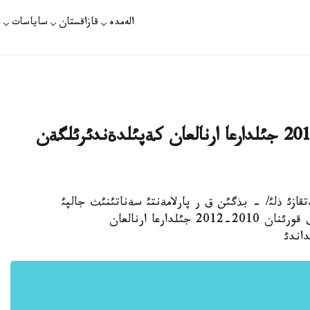
الەمدە
قازاقستان
ساياسات
ت
پارلامةنت ذلتتئق قوردئث 2010-2012 جئلدارعا ارنالعان كةپئلدةندئرئلگةن
ات /قانات مامةتقازئ ذلئ/ - بذگئن ق ر پارلامةنتئ سةناتئنئث جالپئ
وتئرئسئندا «قازاقستان رةسپؤبليكاسئنئث ذلتتئق قورئنان 2010-2012 جئلدارعا ارنالعان
اندئ