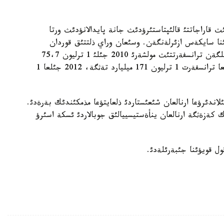
 قاراجاتتئ قالئپتاستئرؤدئث جانة پايدالانؤدئث ورتا
ئنا سايكةس ازئرلةنگةن. وسئعان وراي ذلتتئق قوردان
رةسپؤبليكالئق بيؤدجةتكة بةرئلةتئن كةپئلدةندئرئلگةن ترانسفةرتتئث مولشةرئ 2010 جئلئ 1 ترليون 75،7
ميليارد تةثگة مولشةرئندة بةكئتئلةدئ. ال 2011 جئلعا ترانسفةرت 1 ترليون 171 ميليارد تةثگة، 2012 جئلعا 1
ئلاندئرؤعا ارنالعان شئعئستاردئ ذلعايتؤعا مذمكئندئك بةرةدئ.
 كةزةثگة ارنالعان ينأةستيسييالئق جوبالاردئ ئسكة اسئرؤ
ل قويؤئنا جئبةرئلةدئ.