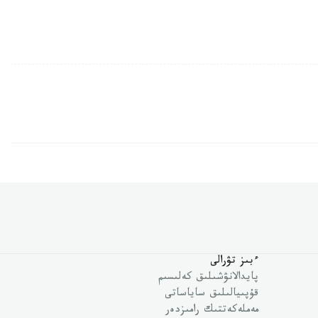
ءبىز تۋرالى
پايدالانۋشىلىق كەلىسىم
قۇپىيالىلىق ساياساتى
مەملەكەتتىك رامىزدەر