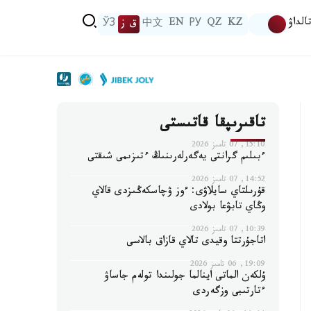
الداۋ
KZ
QZ
РУ
EN
中文
ق ز
ЎЗ
تاقىرىپقا قاتىستى
15:10, 07 تامىز 2026
ءبىلىم گرانتى يەگەرلەرىنىڭ ءتىزىمى شىقتى
14:52, 07 تامىز 2026
قۇرىلتاي سايلاۋى: ءوز ۋچاسكەڭىزدى قالاي
وڭاي تابۋعا بولادى
10:39, 07 تامىز 2026
اتاجۇرتتا وقيدى تالاي قازاق بالاسى
19:09, 06 تامىز 2026
ۇلكەن الماتى اينالما جولىندا تولەم جاساۋ
ءتارتىبى وزگەردى