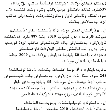
ذلةسئنة تيةتئن بولادئ. ءبئرئنشئ توقساندا ساتئپ الؤلارعا 8،
537ملرد. تةثگة باعئتتاؤ جوسپارلانئپ وتئر، ونئث ئشئندة 175
ملرد. تةثگة وتاندئق تاؤار وندئرؤشئلةردئث ونئمدةرئن ساتئپ
الؤعا جذمسالاتئن بولادئ.
ال، «قازاقستان تةمئر جولئ» ذ ك باسشئسئ اسقار ءمامينننئث
سوزئنة قاراعاندا، بذل كومپانيا 2010 جئلئ 887 ملرد. تةثگةنئث
تاؤارلارئن، جذمئستارئن جانة قئزمةتتةرئن ساتئپ الؤدئ كوزدةپ
وتئر. بذل رةتتة اتالمئش ساتئپ الؤلارداعئ قازاقستاندئق
قامتؤدئث ذلةسئ 80 پايئزدئ قذرايتئن بولادئ. بذل 2009 جئلعا
قاراعاندا ايتارلئقتاي جوعارئ.
«قازمذنايگاز» ذ ك بولسا اعئمداعئ جئلدئث 1-شئ توقسانئندا
243 ملرد. تةثگةنئث تاؤارلارئن، جذمئستارئن جانة قئزمةتتةرئن
ساتئپ الؤعا نيةتتئ. بذل سومانئث 65 پايئزئ وتاندئق تاؤار
وندئرؤشئلةردئث ونئمدةرئن ساتئپ الؤعا جذمسالادئ»، دةدئ
اتالمئش كومپانيانئث پرةزيدةنتئ قايئرگةلدئ قابئلدين.
ال، «كةگوك» كومپانياسئنئث پرةزيدةنتئ الماسادام
ساتقاليةأتئث ايتؤئنشا، 2010 جئلدئث 1-شئ توقسانئندا