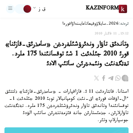
KAZINFORM
ق ز
ترەند:
2026-سايلاۋ
وقيعا
تاعايىنداۋ
اقوردا
15:12, 11 قاڭتار 2010
وتاندئق تاؤار وندئرؤشئلةردةن «سامذرئق-قازئنا»
قورئ 2010 جئلدئث 1 شئ توقسانئندا 175 ملرد.
تةثگةنئث ونئمدةرئن ساتئپ الادئ
استانا. قاثتاردئث 11 ئ. قازاقپارات - «سامذرئق-قازئنا» ذلتتئق
ءال-اؤقات قورئ» اق-نئث كومپانيالار توبئ 2010 جئلدئث 1-
توقسانئندا وتاندئق تاؤار وندئرؤشئلةردةن 175 ملرد. تةثگةنئث
تاؤارلارئن، جذمئستارئن جانة قئزمةتتةرئن ساتئپ الؤدئ
جوسپارلاپ وتئر.