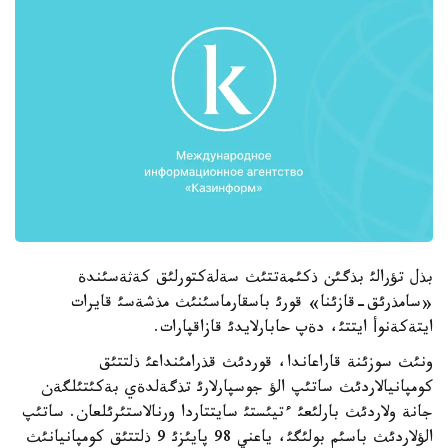
بذل تؤرالئ بذگئن ذكئمةتتئث سةلةكتورلئق كةثةسئندة
«سامذرئق-قازئنا» قورئ باسقارماسئنئث مذشةسئ قايرات
ايتةكةنوأ ايتتئ، دةپ حابارلايدئ قازاقپارات.
ونئث سوزئنة قاراعاندا، قوردئث قذرامئنداعئ ذلتتئق
كومپانيالاردئث ساتئپ الؤ جوسپارلارئ تذگةلدةي بةكئتئلگةن
جانة ولاردئث بارلئعئ ءتيئستئ سايتتاردا ورنالاستئرئلعان. ساتئپ
الؤلاردئث باسئم بولئگئ، ياعني 98 پايئزئ 9 ذلتتئق كومپانيانئث