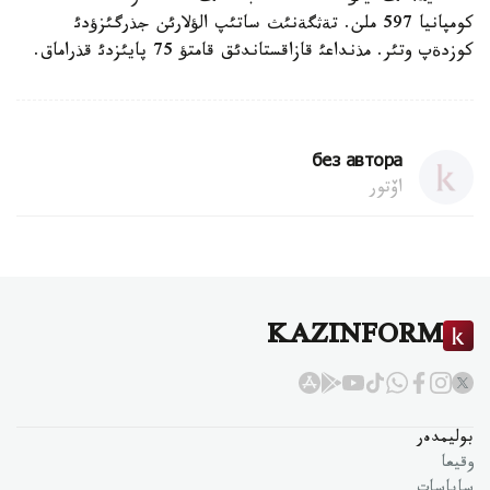
كومپانيا 597 ملن. تةثگةنئث ساتئپ الؤلارئن جذرگئزؤدئ
كوزدةپ وتئر. مذنداعئ قازاقستاندئق قامتؤ 75 پايئزدئ قذراماق.
без автора
اۆتور
KAZINFORM
بوليمدەر
وقيعا