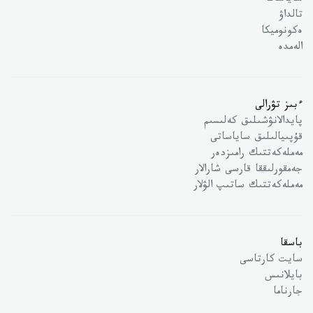
ساياسات
تالداۋ
ەكونوميكا
الەمدە
ءبىز تۋرالى
پايدالانۋشىلىق كەلىسىم
قۇپىيالىلىق ساياساتى
مەملەكەتتىك رامىزدەر
جەمقورلىققا قارسى شارالار
مەملەكەتتىك ساتىپ الۋلار
باسقا
سايت كارتاسى
بايلانىس
جارناما