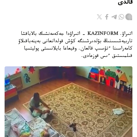
قالدى
اتىراۋ. KAZINFORM - اتىراۋدا جەكەمەنشىك بالاباقشا
تاربيەشىسىنىڭ بۇلدىرشىنگە كۇش قولدانعانى بەينەباقىلاۋ
كامەراسىنا ءتۇسىپ قالعان. وقيعاعا بايلانىستى پوليتسيا
قىلمىستىق ءىس قوزعادى.