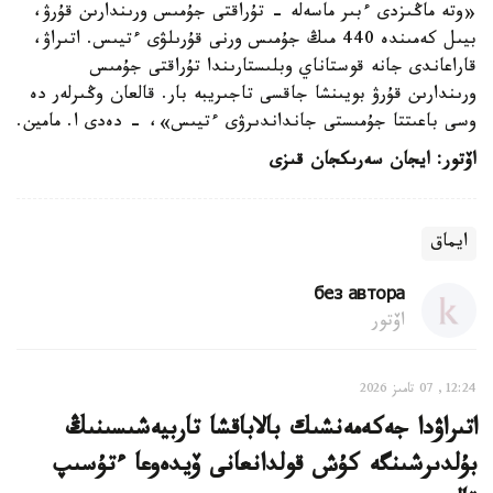
«وتە ماڭىزدى ءبىر ماسەلە - تۇراقتى جۇمىس ورىندارىن قۇرۋ،
بيىل كەمىندە 440 مىڭ جۇمىس ورنى قۇرىلۋى ءتيىس. اتىراۋ،
قاراعاندى جانە قوستاناي وبلىستارىندا تۇراقتى جۇمىس
ورىندارىن قۇرۋ بويىنشا جاقسى تاجىريبە بار. قالعان وڭىرلەر دە
وسى باعىتتا جۇمىستى جانداندىرۋى ءتيىس»، - دەدى ا. مامين.
اۆتور: ايجان سەرىكجان قىزى
ايماق
без автора
اۆتور
12:24, 07 تامىز 2026
اتىراۋدا جەكەمەنشىك بالاباقشا تاربيەشىسىنىڭ
بۇلدىرشىنگە كۇش قولدانعانى ۆيدەوعا ءتۇسىپ