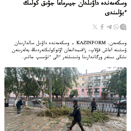
وسكەمەندە داۋىلدان جيىرماعا جۋىق كولىك
ءبۇلىندى
وسكەمەن. KAZINFORM - وسكەمەندە داۋىل سالدارىنان
ۇستىنە اعاش قۇلاپ، زاقىمدانعان اۆتوكولىكتەردىڭ يەلەرىنەن
ىشكى ىستەر ورگاندارىنا وتىنىشتەر ءالى ءتۇسىپ جاتىر.