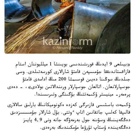
«بيىلعى 9 ايدىڭ قورىتىندىسى بويىنشا 1 ميلليوننان استام
قازاقستاندىققا جۇمىسپەن قامتۋ شارالارى كورسەتىلدى. وسى
جىلدىڭ سوڭىنا دەيىن قوسىمشا 200 مىڭ ادامدى قامتۋ
جوسپارلانعان. اتالعان جوسپارلار ورىندالاتىن بولادى»، - دەدى
پرەمەر- مينيستر ۇكىمەتتىڭ بۇگىنگى وتىرىسىندا.
ۇكىمەت باسشىسى قازىرگى كەزدە ەكونوميكانىڭ بارلىق سالالارى
قالىپقا كەلىپ جاتقانىن اتاپ ءوتتى. بۇل شارالار جۇمىسسىزدىق
دەڭگەيىنىڭ وسۋىنە جول بەرمەۋگە جانە ونى 4,9 پايىز
دەڭگەيىندە ۇستاپ تۇرۋعا مۇمكىندىك بەرەدى.