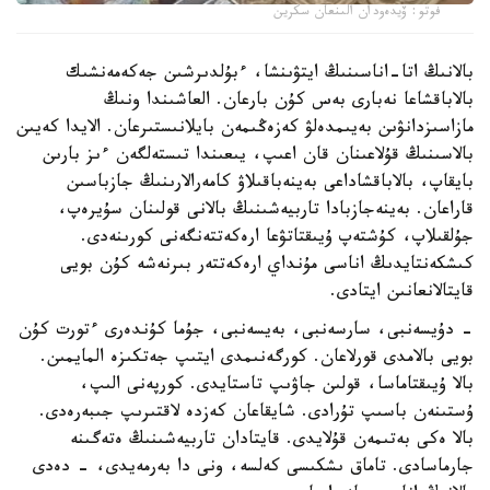
فوتو: ۆيدەودان الىنعان سكرين
بالانىڭ اتا-اناسىنىڭ ايتۋىنشا، ءبۇلدىرشىن جەكەمەنشىك
بالاباقشاعا نەبارى بەس كۇن بارعان. العاشىندا ونىڭ
مازاسىزدانۋىن بەيىمدەلۋ كەزەڭىمەن بايلانىستىرعان. الايدا كەيىن
بالاسىنىڭ قۇلاعىنان قان اعىپ، يىعىندا تىستەلگەن ءىز بارىن
بايقاپ، بالاباقشاداعى بەينەباقىلاۋ كامەرالارىنىڭ جازباسىن
قاراعان. بەينەجازبادا تاربيەشىنىڭ بالانى قولىنان سۇيرەپ،
جۇلقىلاپ، كۇشتەپ ۇيىقتاتۋعا ارەكەتتەنگەنى كورىنەدى.
كىشكەنتايدىڭ اناسى مۇنداي ارەكەتتەر بىرنەشە كۇن بويى
قايتالانعانىن ايتادى.
- دۇيسەنبى، سارسەنبى، بەيسەنبى، جۇما كۇندەرى ءتورت كۇن
بويى بالامدى قورلاعان. كورگەنىمدى ايتىپ جەتكىزە المايمىن.
بالا ۇيىقتاماسا، قولىن جاۋىپ تاستايدى. كورپەنى الىپ،
ۇستىنەن باسىپ تۇرادى. شايقاعان كەزدە لاقتىرىپ جىبەرەدى.
بالا ەكى بەتىمەن قۇلايدى. قايتادان تاربيەشىنىڭ ەتەگىنە
جارماسادى. تاماق ىشكىسى كەلسە، ونى دا بەرمەيدى، - دەدى