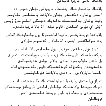
بالانىڭ اناسى جازيرا عابيدەن.
بالانىڭ جاقىندارىنىڭ ايتۋىنشا، تاربيەشى بۇعان دەيىن دە
ءىستى بولعان. دەگەنمەن بۇدان بالاباقشا باسشىلىعى حابارسىز.
وقيعا بولعان جەكەمەنشىك مەكتەپكە دەيىنگى ءبىلىم بەرۋ ۇيىمى
ءۇش اي بۇرىن اشىلعان. قازىر مۇندا 24 بالا تاربيەلەنەدى.
بالاباقشا قۇرىلتايشىسى ناعيما امانقوسوۆا بۇل جاعدايدىڭ العاش
رەت تىركەلگەنىن ايتىپ، اتا-انادان كەشىرىم سۇرادى.
- ءبىز مۇنى بىلگەن جوقپىز. بۇل جاعدايدى اتا-اناسىمەن
بىرگە بىلدىك. تاربيەشىنىڭ ۇيىنە بارىپ سويلەستىك، ءبىراق
ول ناقتى جاۋاپ بەرە المادى. بالانى تولىق مەديتسينالىق
تەكسەرۋدەن وتكىزۋگە كومەكتەسۋگە دايىن ەكەنىمىزدى اتا-
اناسىنا حابارلادىق، - دەدى بالاباقشا قۇرىلتايشىسى.
اتىراۋ وبلىستىق پوليتسيا دەپارتامەنتىنىڭ مالىمەتىنشە، اتالعان
دەرەك بويىنشا «كامەلەتكە تولماعان ادامدى تاربيەلەۋ جونىندەگى
مىندەتتەردى ورىنداماۋ» بابى بويىنشا قىلمىستىق ءىس
قوزعالعان.