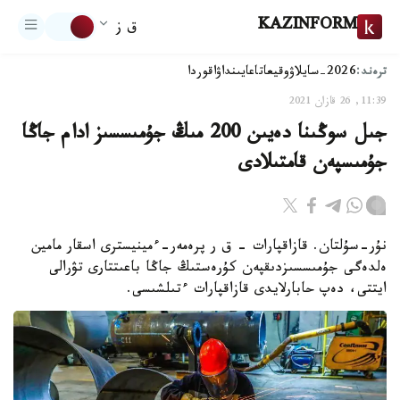
KAZINFORM
ق ز
ترەند:
2026-سايلاۋ
وقيعا
تاعايىنداۋ
اقوردا
11:39, 26 قازان 2021
جىل سوڭىنا دەيىن 200 مىڭ جۇمىسسىز ادام جاڭا
جۇمىسپەن قامتىلادى
نۇر-سۇلتان. قازاقپارات - ق ر پرەمەر-ءمينيسترى اسقار مامين
ەلدەگى جۇمىسسىزدىقپەن كۇرەستىڭ جاڭا باعىتتارى تۋرالى
ايتتى، دەپ حابارلايدى قازاقپارات ءتىلشىسى.