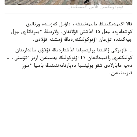
فوتو: وسكەمەن قالاسى اكىمدىگىنەن
قالا اكىمدىگىنىڭ مالىمەتىنشە، داۋىل كەزىندە ورتالىق
كوشەلەردە جەل 15 اعاشتى قۇلاتقان. ولاردىڭ ءبىرقاتارى جول
جيەگىندە تۇرعان اۆتوكولىكتەردىڭ ۇستىنە قۇلادى.
- قازىرگى ۋاقىتتا پوليتسياعا اعاشتاردىڭ قۇلاۋى سالدارىنان
كولىكتەرى زاقىمدانعان 17 اۆتوكولىك يەسىنەن ارىز ءتۇستى، -
دەپ حابارلادى شقو پوليتسيا دەپارتامەنتىنىڭ باسپا ءسوز
قىزمەتىنەن.
پوليتسياعا ءالى بارلىق زارداپ شەككەن كولىك يەلەرى جۇگىنىپ
ۇلگەرمەگەن بولۋى دا مۇمكىن.