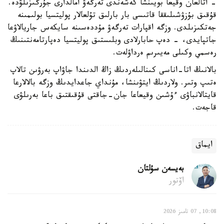
- اتالعان وقيعا بويىنشا كەشەندى تەرگەۋ امالدارى جۇرگىزىلۋدە.
قۇقىق بۇزۋشىلىققا قاتىسى بار بارلىق تۇلعالار پوليتسيا بولىمىنە
جەتكىزىلدى. وزگە اقپارات تەرگەۋ مۇددەسىنە سايكەس جاريالاۋعا
جاتپايدى، - دەپ حابارلادى وبلىستىق پوليتسيا دەپارتامەنتىنىڭ
رەسمي وكىلى مەيىرىم ەرداۋلەت.
بالانىڭ اتا-اناسى كىنالىلەردىڭ زاڭ الدىندا جاۋاپ بەرۋىن تالاپ
ەتىپ وتىر. ولاردىڭ ايتۋىنشا، مۇنداي جاعدايدىڭ وزگە بالالارعا
قايتالانباۋى ءۇشىن وقيعاعا جان-جاقتى قۇقىقتىق باعا بەرىلۋى
قاجەت.
ايماق
بەيسەن سۇلتان
اۆتور
10:08, 07 تامىز 2026