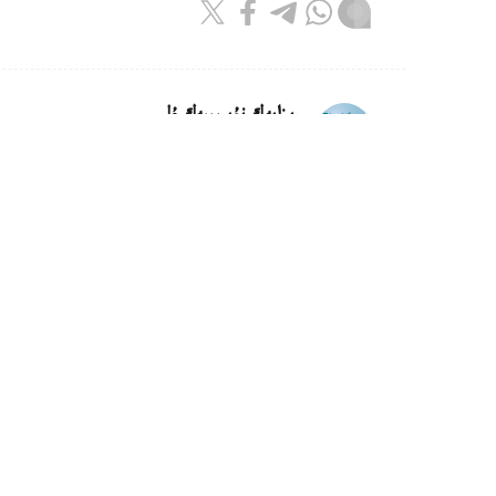
ريزابەك نۇسىپبەك ۇلى
اۆتور
15:12, 08 تامىز 2026
ساكەن سەيفۋللين. كۇرەڭ ات
استانا. قازاقپارات. ...قوستا ۇيىقتاپ، ەرتەڭىندە
سوقىر قۇدىقتان سۋارىپ، وتتاتىپ الىپ، ەرلەدىك