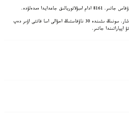
جالپى ناۋقاستاردىڭ اراسىندا 200 ادامنىڭ احۋالى ناشار. سونىڭ ىشىندە 30 ناۋقاستىڭ احۋالى اسا قاتتى اۋىر دەپ