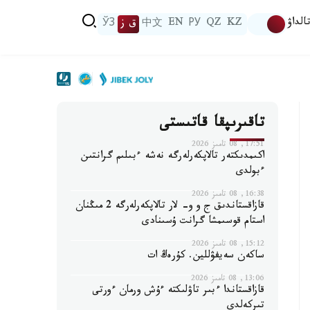
الداۋ
KZ
QZ
РУ
EN
中文
ق ز
ЎЗ
تاقىرىپقا قاتىستى
17:51, 08 تامىز 2026
اكىمدىكتەر تالاپكەرلەرگە نەشە ءبىلىم گرانتىن
ءبولدى
16:38, 08 تامىز 2026
قازاقستاندىق ج و و- لار تالاپكەرلەرگە 2 مىڭنان
استام قوسىمشا گرانت ۇسىنادى
15:12, 08 تامىز 2026
ساكەن سەيفۋللين. كۇرەڭ ات
13:06, 08 تامىز 2026
قازاقستاندا ءبىر تاۋلىكتە ءۇش ورمان ءورتى
تىركەلدى