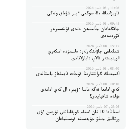
11:06, 08 تامىز 2026
فاريزانىڭ ەڭ سوڭعى ءبىر شۋماق ولەڭى
09:43, 08 تامىز 2026
جالاڭداعان جالىنمەن ەندى قۇلتەمىرلەر
كۇرەسەدى
09:12, 08 تامىز 2026
شىڭداعى جاۋىنگەرلەر: ەلىمىزدە اسكەري
الپينيستەر قالاي دايارلانادى
08:40, 08 تامىز 2026
اكىمدىك گرانتتارىنا قۇجات قابىلداۋ باستالدى
08:10, 08 تامىز 2026
كەي ادامعا نەگە ماسا ءۇيىر، ال كەي ادامدى
مۇلدە شاقپايدى؟
22:08, 07 تامىز 2026
استانادا 10 نان استام كوپقاباتتى تۇرعىن ءۇي
ورتالىق جىلۋ جۇيەسىنە قوسىلماعان