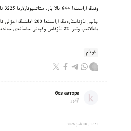
ونىڭ اراسىندا 644 بالا بار. ستاتسيونارلاردا 3225 ناۋقاس جاتىر. 8161 ادام امبۋلاتوريالىق جاعدايدا ەمدەلۋدە.
باعالانىپ وتىر. 22 ناۋقاس وكپەنى جاساندى جەلدەتۋ اپپاراتىندا جاتىر.
قوعام
без автора
اۆتور
17:51, 08 تامىز 2026