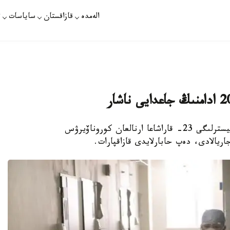
الەمدە
قازاقستان
ساياسات
ت
نۇر-سۇلتان. قازاقپارات - دەنساۋلىق ساقتاۋ مينيسترلىگى 23- قاراشاعا ارنالعان كوروناۆيرۋس
اريالادى، دەپ حابارلايدى قازاقپارات.