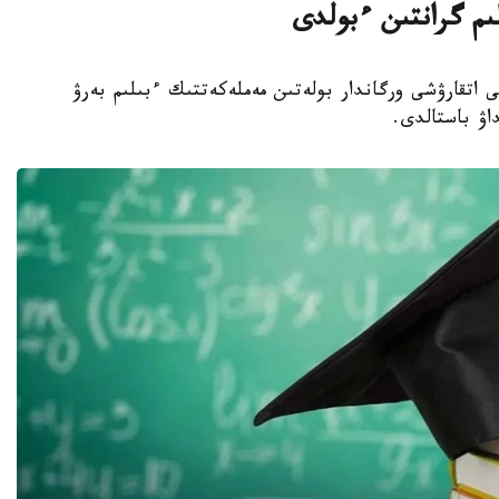
لىم گرانتىن ءبولدى
ا جەرگىلىكتى اتقارۋشى ورگاندار بولەتىن مەملەكەتتىك ءبىلىم بەرۋ
داۋ باستالدى.