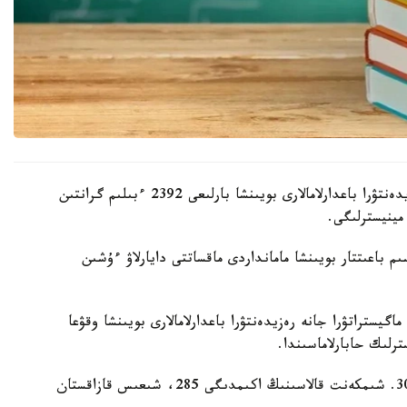
بيىل اكىمدىكتەر باكالاۆريات، ماگيستراتۋرا جانە رەزيدەنتۋرا باعدارلامالارى بويىنشا بارلىعى 2392 ءبىلىم گرانتىن
مينيسترلىگى.
 باعىتتار بويىنشا مامانداردى ماقساتتى دايارلاۋ ءۇشىن
گيستراتۋرا جانە رەزيدەنتۋرا باعدارلامالارى بويىنشا وقۋعا
ەڭ كوپ گرانت استانا قالاسىندا قاراستىرىلعان - 303. شىمكەنت قالاسىنىڭ اكىمدىگى 285، شىعىس قازاقستان