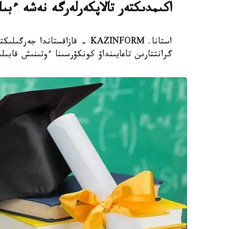
اكىمدىكتەر تالاپكەرلەرگە نەشە ءبى
استانا. KAZINFORM - قازاقستاند
گرانتتارىن تاعايىنداۋ كونكۋرسىنا ءوتىنىش قابىل