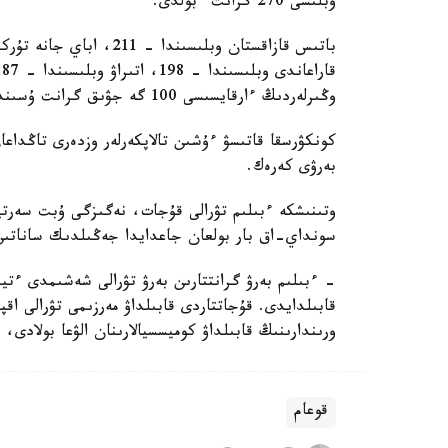
وبلىسى 270 گرانت ءبولدى.
وڭىرلەردىڭ ءارقايسىسى 100 گە جۋىق گرانت ۇسىندى.
كونكۋرسقا قاتىسۋ ءۇشىن تالاپكەرلەر وزدەرى تاڭداع
بەرۋى كەرەك.
وتىنىشكە ءبىلىم تۋرالى قۇجات، نەگىزگى ۇبت سەرت
سونداي-اق بار بولعان جاعدايدا جەڭىلدىك ساناتىن ر
- ءبىلىم بەرۋ گرانتتارىن بەرۋ تۋرالى شەشىمدى ءتي
قابىلدايدى. قۇجاتتاردى قابىلداۋ مەرزىمى تۋرالى اق
ورىندارىنىڭ قابىلداۋ كوميسسيالارىنان الۋعا بولادى،
قوعام