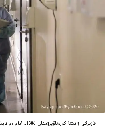
قازىرگى ۋاقىتتا كوروناۆيرۋستان 11386 ادام ەم قابىلداۋدى جالعاستىرۋدا.