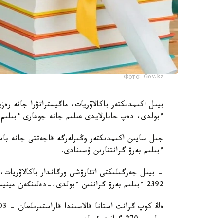
Фото: Gov.kz
ءبولدى، دەپ حابارلايدى عىلىم جانە جوعارى ءبىلىم 
جىل سايىن اكىمدىكتەر وڭىرلەرگە قاجەتتى جانە باسىم
ءبىلىم بەرۋ گرانتتارىن ۇسىنادى.
- بيىل جەرگىلىكتى اتقارۋشى ورگاندار باكالاۆريات، ما
2392 ءبىلىم بەرۋ گرانتىن ءبولدى،-دەلىنگەن مينيسترلىك حابارلاماسىندا.