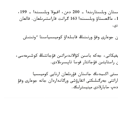
باتىس قازاقستان وبلىسىندا – 211، اباي جانە تۇركىستان وبلىستارىندا – 200 دەن، اقمولا وبلىسىندا – 199،
قاراعاندى وبلىسىندا – 198، اتىراۋ وبلىسىندا – 187، ماڭعىستاۋ وبلىسىندا 163 گرانت قاراستىرىلعان. قالعان
ان جوعارى وقۋ ورنىنىڭ قابىلداۋ كوميسسياسىنا ءوتىنىش
يفيكاتى، جەكە باسىن كۋالاندىراتىن قۇجاتتىڭ كوشىرمەسى،
استايتىن قۇجاتتار قوسا تاپسىرىلادى.
ىستى اكىمدىك جانىنان قۇرىلعان ارنايى كوميسسيا
پاراتتى جەرگىلىكتى اتقارۋشى ورگانداردان جانە جوعارى وقۋ
 دەپ حابارلادى مينيسترلىك.