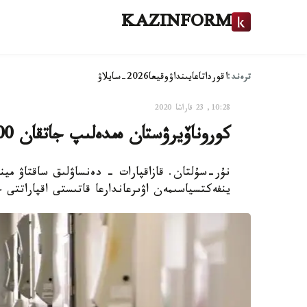
KAZINFORM
ترەند:
اقوردا
تاعايىنداۋ
وقيعا
2026-سايلاۋ
10:28, 23 قاراشا 2020
كوروناۆيرۋستان ەمدەلىپ جاتقان 200 ادامنىڭ جاعدايى ناشار
ينفەكتسياسىمەن اۋىرعاندارعا قاتىستى اقپاراتتى ج