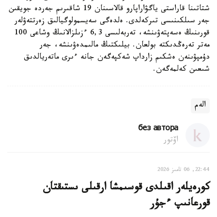
شتاتىنا قاراستى ياگۋاراپارو قالاسىنان 19 شاقىرىم جەردە جويقىن
جەر سىلكىنىسى تىركەلدى. ەلدەگى سەيسمولوگيالىق زەرتتەۋلەر
قورىنىڭ ەسەپتەۋىنشە، تەربەلىسى 6,3 ءزىلزالانىڭ وشاعى 100
مەتر تەرەڭدىكتە بولعان. بيلىكتىڭ مالىمدەۋىنشە، جەر
دۇمپۋىنەن ەشكىم زارداپ شەكپەگەن جانە ءىرى ماتەريالدىق
شىعىن كەلمەگەن.
الەم
без автора
اۆتور
22:44, 06 تامىز 2026
كورەيلەر اقىلدى قوسىمشا ارقىلى ىستىقتان
قورعانىپ ءجۇر