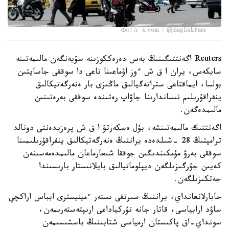
Фото: x.com / @EnglishFars
Reuters اگەنتتىگىنىڭ بەس دەرەككوزىنە سۇيەنگەن مالىمەتىنە
سايكەس، يران ا ق ش ءوز اۋماعىنا تاعى دا سوققى جاسايتىن
بولسا، ايماقتاعى ستراتەگيالىق ماڭىزى بار ەنەرگەتيكالىق
ينفراقۇرىلىم نىساندارىنا جاۋاپ رەتىندە سوققى بەرەتىنىن
مالىمدەگەن.
اگەنتتىك مالىمەتىنشە، بۇل ەسكەرتۋ ا ق ش پرەزيدەنتى دونالد
ترامپتىڭ 28 -شىلدەدە يراننىڭ ەنەرگەتيكالىق ينفراقۇرىلىمىنا
سوققى بەرۋ مۇمكىندىگىن جوققا شىعارماعان مالىمدەمەسىنەن
كەيىن جۇرگىزىلگەن ديپلوماتيالىق بايلانىستار بارىسىندا
جەتكىزىلگەن.
حابارلانعانداي، يراننىڭ سىرتقى ىستەر ءمينيسترى ابباس اراكچي
ساۋد ارابياسى، قاتار جانە تۇركياداعى ارىپتەستەرىمەن،
سونداي-اق پاكىستان ارمياسى شتابىنىڭ باسشىسىمەن