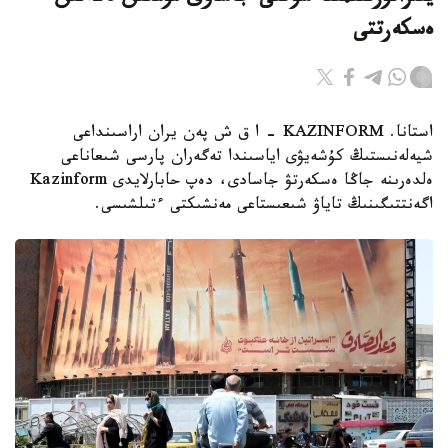
ەسكەرتتى
استانا. KAZINFORM - ا ق ش پەن يران اراسىنداعى
شيەلەنىستىڭ كۇشەيۋى اياسىندا تەگەران پارسى شىعاناعى
ەلدەرىنە جاڭا ەسكەرتۋ جاسادى، دەپ حابارلايدى Kazinform
اگەنتتىگىنىڭ تاياۋ شىعىستاعى مەنشىكتى ءتىلشىسى.