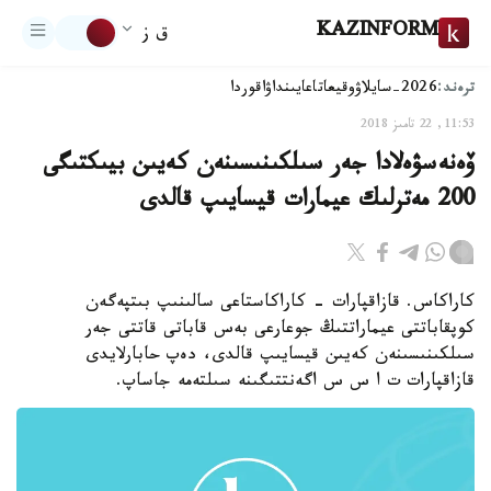
KAZINFORM
ق ز
ترەند:
2026-سايلاۋ
وقيعا
تاعايىنداۋ
اقوردا
11:53, 22 تامىز 2018
ۆەنەسۋەلادا جەر سىلكىنىسىنەن كەيىن بيىكتىگى
200 مەترلىك عيمارات قيسايىپ قالدى
كاراكاس. قازاقپارات - كاراكاستاعى سالىنىپ بىتپەگەن
كوپقاباتتى عيماراتتىڭ جوعارعى بەس قاباتى قاتتى جەر
سىلكىنىسىنەن كەيىن قيسايىپ قالدى، دەپ حابارلايدى
قازاقپارات ت ا س س اگەنتتىگىنە سىلتەمە جاساپ.