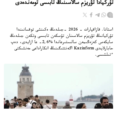
تۇركيادا تۋريزم سالاسىنىڭ تابىسى تومەندەدى
استانا. قازاقپارات - 2026 -جىلدىڭ ەكىنشى توقسانىندا
تۇركيانىڭ تۋريزم سالاسىنان تۇسكەن تابىسى وتكەن جىلدىڭ
سايكەس كەزەڭىمەن سالىستىرعاندا %2,6- عا ازايدى، دەپ
حابارلايدى Kazinform اگەنتتىگىنىڭ انكاراداعى مەنشىكتى
ءتىلشىسى.