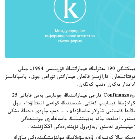
بيىكتىگى 190 مەترلىك عيماراتتىڭ قۇرىلىسى 1994-جىلى
توقتاتىلعان. قاراۋسىز قالعان عيماراتتى تۇراعى جوق، باسپاناسىز
ادامدار مەكەن ەتىپ كەلگەن.
«Confinanzas قارجى عيماراتىنىڭ جوعارعى بەس قاباتى 25
گرادۋسقا قيسايىپ كەتتى. شىعىننىڭ كولەمى انىقتالۋدا، سول
ماڭدا قاجەتتى شارالار جاسالۋدا»، - دەپ جازدى ەلدىڭ ىشكى
ىستەر، ادىلەت جانە بەيبىتشىلىك ماسەلەلەرى جونىندەگى
ءمينيسترى نەستور ريەۆەرول تۋيتتەردەگى اككاۋنتىندا.
ەسكە سالا كەتسەك، ۆەنەسۋەلانىڭ سولتۇستىگىندەگى ساۋرك