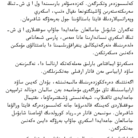
كەلىسسوزدەر وتكىزگەن. كەزدەسۋلەر بارىسىندا ول ا ق ش-تىڭ
سەرىكتەستەرىن ۆاشينگتونعا ىقپال ەتىپ، اسكەري
وپەراتسيالاردىڭ قايتا باستالۋىنا جول بەرمەۋگە شاقىرعان.
تەگەران شابۋىل جاسالعان جاعدايدا جاۋاپ سوققىلارى ا ق ش-
تىڭ اسكەري نىساندارىنا عانا ەمەس، پارسى شىعاناعى
ەلدەرىنىڭ ەنەرگەتيكالىق ينفراقۇرىلىمىنا دا باعىتتالۋى مۇمكىن
ەكەنىن ەسكەرتكەن.
ەسكەرتۋ ايماقتاعى بارلىق مەملەكەتكە ارنالسا دا، نەگىزىنەن
ساۋد ارابياسى مەن قاتار ارقىلى جەتكىزىلگەن.
اگەنتتىك دەرەككوزدەرىنىڭ مالىمەتىنشە، بۇدان كەيىن ساۋد
ارابياسىنىڭ تاق مۇراگەرى مۇحاممەد بەن سالمان دونالد ترامپپەن
جاعدايدى تالقىلاپ، شيەلەنىستى ۋشىقتىرماۋعا، ىقتيمال
سوققىلاردى كەيىنگە قالدىرۋعا جانە كەلىسسوزدەرگە قايتا ورالۋعا
شاقىرعان. سونىمەن قاتار ەر-رياد كورولدىك اۋماعىنا شابۋىل
جاسالعان جاعدايدا اسكەري جاۋاپ بەرۋگە دايىن ەكەنىن
جەتكىزگەن.