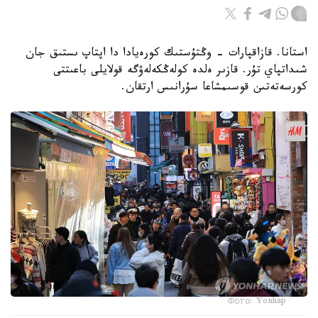
استانا. قازاقپارات - وڭتۇستىك كورەيادا دا اپتاپ ىستىق جان
شىداتپاي تۇر. قازىر ەلدە كولەڭكەلەۋگە قولايلى باعىتتى
كورسەتەتىن قوسىمشاعا سۇرانىس ارتقان.
Фото: Yonhap