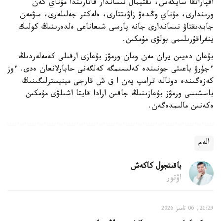
اقپاراتقا سايكەس، ىقتيمال نىساندار قاتارىندا مۇناي كەن
ورىندارى، مۇناي وڭدەۋ زاۋىتتارى، ەلەكتر جەلىلەرى، سۋمەن
جابدىقتاۋ نىساندارى جانە پارسى شىعاناعى ەلدەرىنىڭ كولىك
ينفراقۇرىلىمى بولۋى مۇمكىن.
بۇعان دەيىن يران مەن ومان ورمۋز بۇعازى ارقىلى كەمەلەردىڭ
ءجۇرۋ باعىتى جونىندە كەلىسىمگە كەلگەنى حابارلانعان ەدى. ءوز
كەزەگىندە دونالد ترامپ پەن ا ق ش قارجى مينيسترلىگىنىڭ
باسشىسى ورمۋز بۇعازىنىڭ جاقىن ارادا قايتا اشىلۋى مۇمكىن
ەكەنىن مالىمدەگەن.
الەم
باقىتجول كاكەش
اۆتور
21:29, 06 تامىز 2026