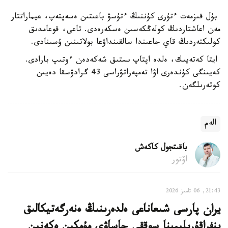
بۇل قىزمەت ءتۇرى كۇننىڭ ءتۇسۋ باعىتىن ەسەپتەپ، عيماراتتار
مەن اعاشتاردىڭ كولەڭكەسىن ەسكەرەدى. تاعى، قوعامدىق
كولىكتەردىڭ قاي جاعىندا سالقىنداۋعا بولاتىنىن ۇسىنادى.
ايتا كەتەيىك، ەلدە اپتاپ ىستىق شەكەدەن ءوتىپ بارادى.
كەيىنگى كۇندەرى اۋا تەمپەراتۋراسى 43 گرادۋسقا دەيىن
كوتەرىلگەن.
الەم
باقىتجول كاكەش
اۆتور
21:43, 06 تامىز 2026
يران پارسى شىعاناعى ەلدەرىنىڭ ەنەرگەتيكالىق
ينفراقۇرىلىمىنا سوققى جاساۋى مۇمكىن ەكەنىن