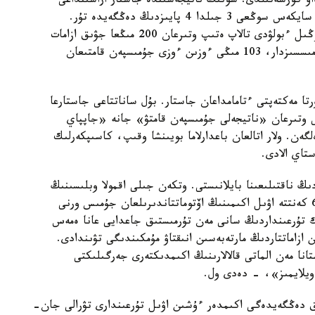
تىك قولداۋ كورسەتىلدى. سونىڭ ناتيجەسىندە جاستار اراسىنداعى
جۇمىسسىزدىقتىڭ دەڭگەيى ستاتيستيكا مالىمەتتەرىنە سايكەس سوڭعى 3 جىلدا 4 پايىزدىڭ دەڭگەيدە تۇر.
دەگەنمەن قازىرگى تاڭدا جاستار اراسىندا ءجىتى كوڭىل ءبولۋدى تالاپ ەتىپ وتىرعان 200 مىڭعا جۋىق ازامات
بار. ولاردىڭ 56 پايىزى اۋىلدا تۇرادى، 90 مىڭى جۇمىسسىزدار، 103 مىڭى ءوزىن ءوزى جۇمىسپەن قامتىعان
ا مەكتەپتى ءتامامداعان جاستار. بۇل ساناتتاعى جاستارعا
ى وتىرعان «ناتيجەلى جۇمىسپەن قامتۋ» جانە «جاپپاي
لگەن. ولار اتالعان باعدارلاما بويىنشا وقىپ، كاسىپكەرلىك
تاي الادى.
ىڭ ناقتىلىعىنا بايلانىستى. وتكەن جىلى اقمولا وبلىسىنىڭ
ارشالى اۋدانىندا، اقتوبە قالاسى مەن وعان قاراستى 6 كەنتتە اۋىل اكىمىنىڭ اۆتوماتتاندىرىلعان جۇمىس ورنى
ك تۇرعىنداردىڭ سانى مەن تۇرمىستىق جاعدايى عانا ەمەس
ازاماتتاردىڭ مارتەبەسىن انىقتاۋ مۇمكىندىگى تۋىندادى.
انا مەن الماتى قالالارىنىڭ اكىمدىكتەرى جەرگىلىكتى
يلايمىز»، - دەدى ول.
ىق دەڭگەيدەگى اكىمدەر ءۇشىن اۋىل تۇرعىندارى تۋرالى جان-