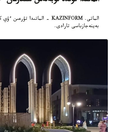
الماتىدا تۇندە توبەلەس شىعارعان ءب
الماتى. KAZINFORM - الماتىدا 
بەينەجازباسى تارادى.