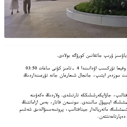
اۋسىز ۇرىپ جاتقانىن كورۋگە بولادى.
الماتى قالاسى پوليتسيا دەپارتامەنتىنىڭ مالىمەتىنشە، وقيعا تۇركسىب اۋدانىندا 4 -تامىز كۇنى ساعات 03:50
گە كەلىپ، بىلاپىت سوزدەر ايتىپ، جانجال شىعارعان جانە تۇرعىنداردىڭ
قتالىپ، جاۋاپكەرشىلىككە تارتىلدى. ولاردىڭ ەكەۋىنە
ىلىك ايىپپۇل سالىندى. سونىمەن قاتار، بەس ازاماتتىڭ
اكىمشىلىك ماتەريالدار جيناقتالىپ، پروتسەسسۋالدىق شەشىم
ەپارتامەنتتەن.