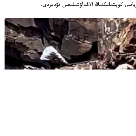
اسى كوپشىلىكتىڭ الاڭداۋشىلىعىن تۋدىردى.