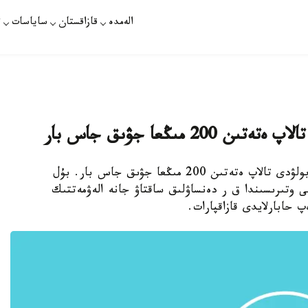
الەمدە
قازاقستان
ساياسات
ت
 مىڭعا جۋىق جاس بار
استانا. قازاقپارات - قازاقستاندا ءجىتى كوڭىل ءبولۋدى تالاپ ەتەتىن 200 مىڭعا جۋىق جاس بار. بۇل
 وتىرىسىندا ق ر دەنساۋلىق ساقتاۋ جانە الەۋمەتتىك
پ حابارلايدى قازاقپارات.