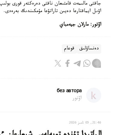
جاقتى مالىمەت قامتىعان ناقتى دەرەكتەر قورى بولى
اۋىل ايماقتارعا دەيىن تاراتۋعا مۇمكىندىك بەرەدى.
اۆتور: مارلان جيەمباي
دەنساۋلىق
قوعام
без автора
اۆتور
21:46, 05 تامىز 2026