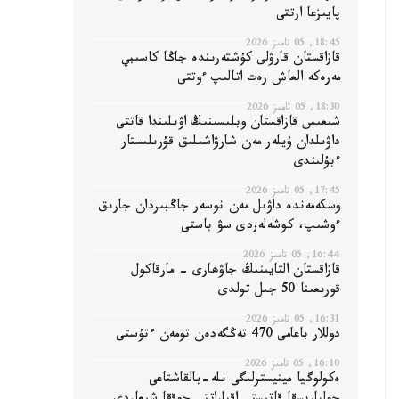
پايىزعا ارتتى
18:45, 05 تامىز 2026
قازاقستان قارۋلى كۇشتەرىندە جاڭا كاسىبي
مەرەكە العاش رەت اتالىپ ءوتتى
18:30, 05 تامىز 2026
شىعىس قازاقستان وبلىسىنىڭ اۋىلىندا قاتتى
داۋىلدان ۇيلەر مەن شارۋاشىلىق قۇرىلىستار
ءبۇلىندى
17:45, 05 تامىز 2026
وسكەمەندە داۋىل مەن نوسەر جاڭبىردان جارىق
ءوشىپ، كوشەلەردى سۋ باستى
16:44, 05 تامىز 2026
قازاقستان التايىنىڭ جاۋھارى - مارقاكول
قورىعىنا 50 جىل تولدى
16:31, 05 تامىز 2026
دوللار باعامى 470 تەڭگەدەن تومەن ءتۇستى
16:10, 05 تامىز 2026
ەكولوگيا مينيسترلىگى ىلە-بالقاشتاعى