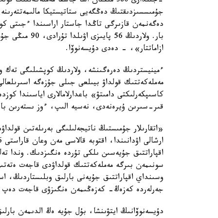
-جىلدارى 380 مىڭنان اسا جاسقا مەملەكەت
ازاماتتار»، - دەدى دۇيسەنوۆا.
ءمينيستردىڭ دەرەگىنشە، ولاردىڭ كوپشىلىگى تەك ورت
مەملەكەتتىك قولداۋ بيىلعى جىلى جۇزەگە اسىرىلعال
كاسىپكەرلىكتى دامىتۋ» باعدارلامالارى اياسىندا كوزدە
قىر-سىرىن ۇيرەنەدى، نەسيە الىپ، ءوز ىستەرىن باس
«اتقارىلار جۇمىستىڭ ناتيجەلىلىگى بەرىلەتىن قولداۋد
اقپاراتتىق جۇيەسىن ىلكى تۇردە ەنگىزدىك. وندا تە
سونىمەن بىرگە مەملەكەتتىك قولداۋدى قاجەت ەتەتىن 
وسىنداي اقپاراتتىق جۇيەنى بارلىق وبلىستاردىڭ، است
جەرلەردە كەزەڭ- كەزەڭىمەن ەنگىزۋى قاجەت دەپ و
دۇيسەنوۆانىڭ ايتۋىنشا، بۇل جۇيە ەڭ الدىمەن بارل