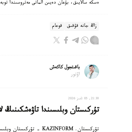
ەسكە سالايىق، بۇعان دەيىن الماتى مەتروسىندا توبە
زاڭ جانە قۇقىق
قوعام
باقىتجول كاكەش
اۆتور
21:30, 05 تامىز 2026
تۇركىستان وبلىسىندا تاۋەشكىنىڭ لا
تۇركىستان. KAZINFORM - تۇ