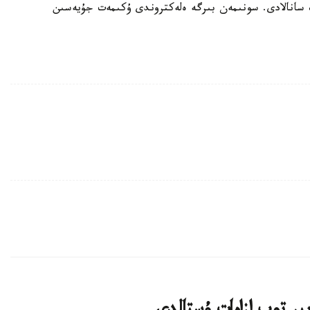
پ سانالادى. سونىمەن بىرگە ەلەكتروندى ۇكىمەت جۇيەسىن