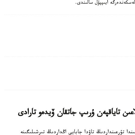
لەسكەندەرگە ايىپپۇل سالىندى.
عىن تاياقپەن ۇرىپ جاتقان ۆيدەو تارادى
ركىستان وبلىسىندا تۇرعىنداردىڭ تاۋدا جابايى اڭداردىڭ تىرشىلىگىنە