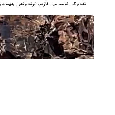
كەدەرگى كەلتىرىپ، قاۋىپ توندىرگەن بەينەجازب