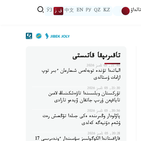
الداۋ
KZ
QZ
РУ
EN
中文
ق ز
ЎЗ
تاقىرىپقا قاتىستى
21:46, 05 تامىز 2026
الماتىدا تۇندە توبەلەس شىعارعان ءبىر توپ
ازامات ۇستالدى
21:30, 05 تامىز 2026
تۇركىستان وبلىسىندا تاۋەشكىنىڭ لاعىن
تاياقپەن ۇرىپ جاتقان ۆيدەو تارادى
20:56, 05 تامىز 2026
پاۆلودار وڭىرىندە ەكى جىلدا تۇڭعىش رەت
ۇشەم دۇنيەگە كەلدى
20:28, 05 تامىز 2026
قازاقستاندا الكوگولسىز سۋسىندار ءوندىرىسى 17