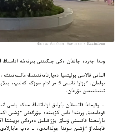
Фото: Альберт Ахметов / Kazinform
وندا جەردە جاتقان ەكى جىگىتتى بىرنەشە ادامنىڭ اي
بولعان. ءوزارا تانىس 5 ەر ادام سوز
تىنىشتىعىن بۇزعان.
- وقيعاعا قاتىسقان بارلىق ازاماتتىڭ جەكە باسى انى
قوعامدىق ورىندا ماس كۇيىندە جۇرگەنى ءۇشىن اكىمش
بارلىعىنا قاتىستى ۇساق بۇزاقىلىق دەرەگى بويىنشا 
قابىلداۋ ءۇشىن سوتقا جولداندى، - دەپ حابارلادى د