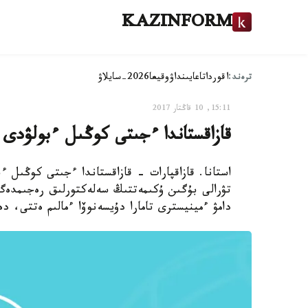
KAZINFORM
ترەند:
اقوردا
تاعايىنداۋ
وقيعا
2026-سايلاۋ
15:11, 10 قاڭتار 2017
قازاقستاندا ءجىتى كوڭىل ءبولۋدى تالاپ ەتەتىن 200
تۋرالى بۇگىن ۇكىمەتتىڭ سەلەكتورلىق رەجىمدەگى
دامۋ ءمينيسترى تامارا دۇيسەنوۆا ءمالىم ەتتى، دە