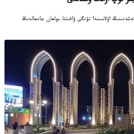
ىر توپ ازامات ۇستالدى
تۇرعىن ءۇي كەشەنىنىڭ اۋلاسىندا تۇنگى ۋاقىتتا بولعان جانجالدىڭ