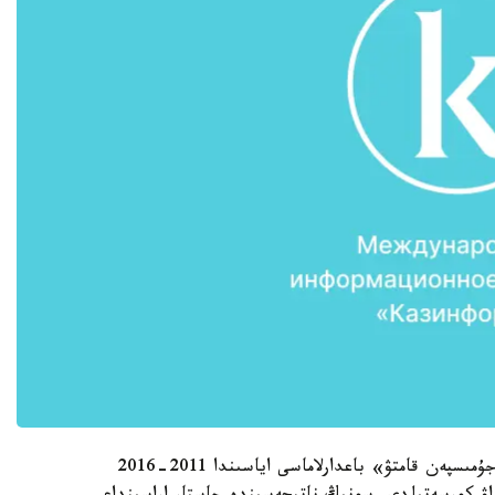
«ەلباسىنىڭ تاپسىرماسىنا سايكەس جۇرگىزىلگەن «جۇمىسپەن قامتۋ» باعدارلاماسى اياسىندا 2011-2016