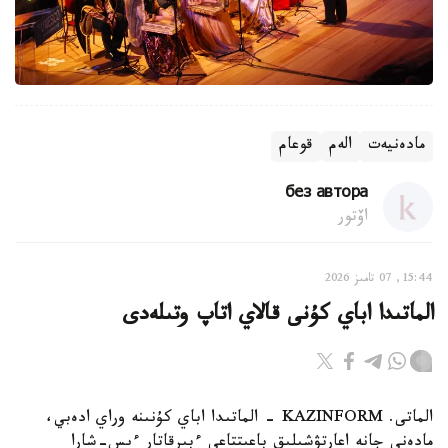
مادەنيەت
الەم
قوعام
без автора
اۆتور
15:44, 07 تامىز 2026
الماتىدا اباي كۇنى قالاي اتاپ وتىلەدى
الماتى. KAZINFORM - الماتىدا اباي كۇنىنە وراي ادەبي،
مادەني جانە اعارتۋشىلىق باعىتتاعى ءبىرقاتار ءىس-شارا