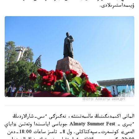
ۇيىمداستىرىلادى.
Фото: Алматы әкімдігі
الماتى اكىمدىگىنىڭ مالىمەتىنشە، نەگىزگى ءىس-شارالاردىڭ
ءبىرى - Almaty Summer Fest جوباسى اياسىندا وتەتىن «اباي
الەمى» كونسەرت-سپەكتاكلى. ول 8- تامىز ساعات 18:00-دەن