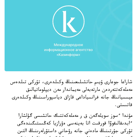
شاراعا جوعارى ۇيىم حاتشىلىعىنىڭ وكىلدەرى، تۇركى تىلدەس
مەملەكەتتەردەن مارتەبەلى مەيماندار مەن ديپلوماتيالىق
ميسسيانىڭ جانە فرانسياداعى قازاق دياسپوراسىنىڭ وكىلدەرى
قاتىستى.
مۇندا ءسوز سويلەگەن ق ر مەملەكەتتىك حاتشىسى گۇلشارا
ءابدىقالىقوۆا قورقىت اتا بەينەسى ەۋرازيا كەڭىستىگىندەگى
تۇركى جۇرتىنىڭ مادەني جانە رۋحاني داستۇرلەرىنىڭ التىن