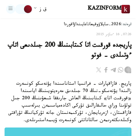
KAZINFORM
ق ز
ترەند:
2026-سايلاۋ
وقيعا
تاعايىنداۋ
اقوردا
07:26, 16 ءساۋىر 2015
پاريجدە قورقىت اتا كىتابىنىڭ 200 جىلدىعى اتاپ
ءوتىلدى - فوتو
پاريج. قازاقپارات - فرانسيا استاناسىندا يۋنەسكو كونسەرت
زالىندا يۋنەسكو-نىڭ 70 جىلدىق مەرەيتويىنىڭ اياسىندا
«قورقىت اتا» كىتابىنىڭ العاش جارىققا شىعۋىنىڭ 200 جىل
تولۋىنا وراي حالىقارالىق تۇركى اكادەمياسىمەن بىرلەسىپ
قازاقستان، ازەربايجان، تۇركىمەنستان جانە تۇركيانىڭ تۇراقتى
وكىلدىكتەرىمەن سالتاناتتى كونسەرت ۇيىمداستىرىلدى.