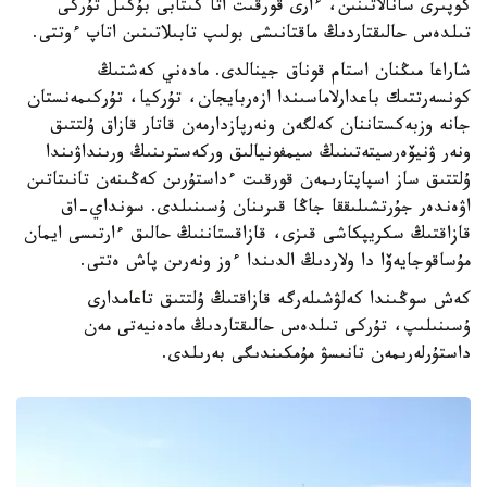
كوپىرى سانالاتىنىن، ءارى قورقىت اتا كىتابى بۇكىل تۇركى
تىلدەس حالىقتاردىڭ ماقتانىشى بولىپ تابىلاتىنىن اتاپ ءوتتى.
شاراعا مىڭنان استام قوناق جينالدى. مادەني كەشتىڭ
كونسەرتتىك باعدارلاماسىندا ازەربايجان، تۇركيا، تۇركىمەنستان
جانە وزبەكستاننان كەلگەن ونەرپازدارمەن قاتار قازاق ۇلتتىق
ونەر ۋنيۆەرسيتەتىنىڭ سيمفونيالىق وركەسترىنىڭ ورىنداۋىندا
ۇلتتىق ساز اسپاپتارىمەن قورقىت ءداستۇرىن كەڭىنەن تانىتاتىن
اۋەندەر جۇرتشىلىققا جاڭا قىرىنان ۇسىنىلدى. سونداي-اق
قازاقتىڭ سكريپكاشى قىزى، قازاقستاننىڭ حالىق ءارتىسى ايمان
مۇساقوجايەۆا دا ولاردىڭ الدىندا ءوز ونەرىن پاش ەتتى.
كەش سوڭىندا كەلۋشىلەرگە قازاقتىڭ ۇلتتىق تاعامدارى
ۇسىنىلىپ، تۇركى تىلدەس حالىقتاردىڭ مادەنيەتى مەن
داستۇرلەرىمەن تانىسۋ مۇمكىندىگى بەرىلدى.