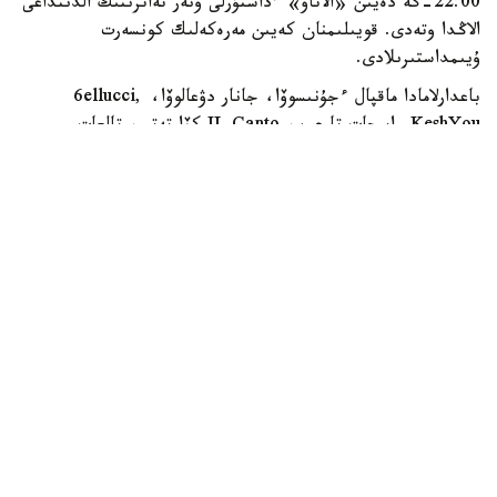
22:00-گە دەيىن «الاتاۋ» ءداستۇرلى ونەر تەاترىنىڭ الدىنداعى
الاڭدا وتەدى. قويىلىمنان كەيىن مەرەكەلىك كونسەرت
ۇيىمداستىرىلادى.
باعدارلامادا ماقپال ءجۇنىسوۆا، جانار دۋعالوۆا، 6ellucci,
KeshYou, اسحات تارعىن، IL Canto كۆارتەتى، تالعات
كۇزەمبايەۆ، ەرلان ءبىلال، نۇرلىبەك ناعمەتوۆ، سەرىك يساحان،
نۇرلان بەردىبايەۆ، ءبىرجان دەمە ۇلى، ISATAY ونەر
كورسەتەدى. سونداي-اق «الاتاۋ» ءداستۇرلى ونەر تەاترىنىڭ
ارتيستەرى، «الاتاۋ» انسامبلى جانە مەدەۋ اۋدانىنىڭ
شىعارماشىلىق ۇجىمدارى ساحناعا شىعادى.