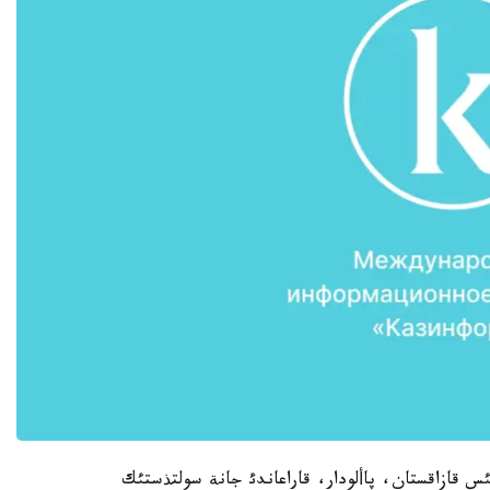
ئنشا 200 دةي تذلةك شئعئس قازاقستان، پاألودار، قاراعاندئ جانة سولتذستئك