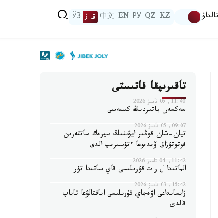
الداۋ
KZ
QZ
РУ
EN
中文
ق ز
ЎЗ
تاقىرىپقا قاتىستى
11:40, 05 تامىز 2026
سەكسەن باتىردىڭ كىسەسى
09:07, 05 تامىز 2026
تيان-شان قوڭىر ايۋىنىڭ سيرەك ساتتەرىن
فوتوتۇزاق ۆيدەوعا ءتۇسىرىپ الدى
11:42, 04 تامىز 2026
الماتىدا ل ر ت قۇرىلىسى قاي ساتىدا تۇر
15:42, 03 تامىز 2026
زايسانداعى اۋەجاي قۇرىلىسى اياقتالۋعا تاياپ
قالدى