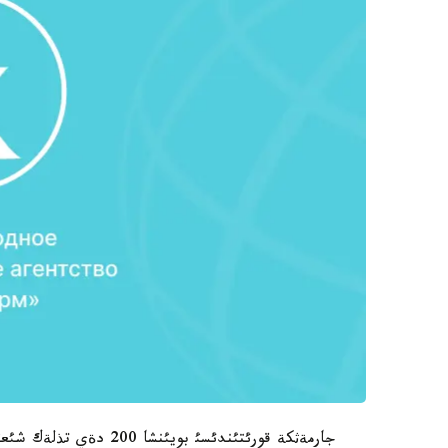
جارمةثكة قورئتئندئسئ بوي