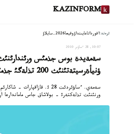
KAZINFORM
ترەند:
اقوردا
تاعايىنداۋ
وقيعا
2026-سايلاۋ
10:07, 28 ءساۋىر 2010
سةمةيدة بوس جذمئس ورئندارئنئث ج
ؤنيأةرسيتةتئنئث 200 تذلةگئ جذمئسقا شاقئرؤ الدئ
سةمةي. ءساؤئردئث 28 ئ. قازاقپ
ورنئنئث تذلةكتةرئ - بولاشاق جاس ماماندارعا ا