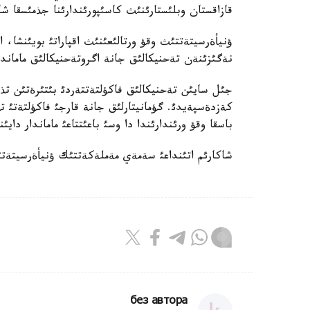
قازاقستان وبلئستارئنئث كاسئپورئندارئنا جذمئسقا شاق
ؤنيأةرسيتةتتئث وقؤ ورتالئعئنئث اقپاراتئ بويئنشا،
نةگئزئنةن تةحنيكالئق جانة اگروتةحنيكالئق ماماندئ
كةزدةسپةيدئ. گؤمانيتارلئق جانة قارجئ فاكؤلتةتئ تذ
باسقا وقؤ ورئندارئندا دا وسئ باعئتتاعئ ماماندار دايئند
شاكارئم اتئنداعئ سةمةي مةملةكةتتئك ؤنيأةرسيتةتئن بيئل 700 گة جؤئق تذلةك ءبئت
без автора