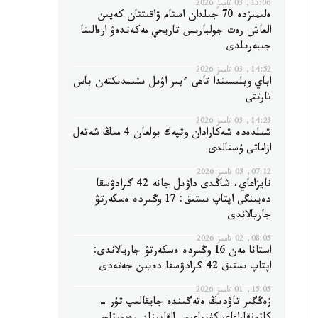
15:06, 03 تامىز 2026
ەلىمىزدە 70 جىلدان استام ۋاقىتتان كەيىن
العاش رەت جولبارىس تاريحي مەكەندەۋ ارەالىنا
جىبەرىلدى
14:52, 03 تامىز 2026
اباي وبلىسىندا تاعى ءبىر اۋىل ىشىمدىكتەن باس
تارتتى
14:23, 03 تامىز 2026
شىلدەدە شەكارادان وتپەك بولعان 4 مىڭ شەتەل
ازاماتى ۇستالدى
07:12, 03 تامىز 2026
نايزاعاي، شاڭدى داۋىل جانە 42 گرادۋسقا
دەيىنگى اپتاپ ىستىق: 17 وڭىردە ەسكەرتۋ
جاريالاندى
08:05, 02 تامىز 2026
استانا مەن 16 وڭىردە ەسكەرتۋ جاريالاندى:
اپتاپ ىستىق 42 گرادۋسقا دەيىن جەتەدى
15:05, 01 تامىز 2026
زەڭگىر تاۋدىڭ ەتەگىندە جايقالىپ تۇر -