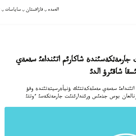
الەمدە
قازاقستان
ساياسات
ت
ارمةثكةسئندة شاكارئم اتئنداعئ سةمةي
ارات - شاكارئم اتئنداعئ سةمةي مةملةكةتتئك ؤنيأةرسيتةتئندة وقؤ
رنالعان بوس جذمئس ورئندارئنئث جارمةثكةسئ ءوتتئ