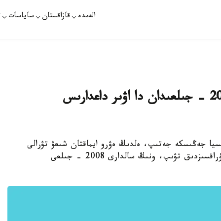
الەمدە
قازاقستان
ساياسات
ت
گرەكيانىڭ ەۋروايماقتان شىعۋى 2008 - جىلعىدان دا اۋىر داعدارىس
يتسيا جەڭىسكە جەتىپ، ەلدىڭ ەۋرو ايماقتان شىعۋ تۋرالى
شەشىم قابىلدانعان جاعدايدا، قارجى نارىعىندا تۇراقسىزدىق تۋىپ، ونىڭ سالدارى 2008 - جىلعى