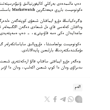
دەپ مالىمدەدى بەركلي كاليفورنيالىق ۋنيۆەرسيتەتى
ەكونوميست بارري ەيحەنگرين Marketwatch باسىلىمىنا.
«گرەكيانىڭ ەۋرو ايماقتان شىعۋى كوپتەگەن ەلدەرگە 
جاعدايدان ەكى ەسە قاۋىپتى»، - دەپ ەسەپتەيدى 
ەكونوميست بولجامىنشا، ەۆروپالىق ساياساتكەرلەر گر
مۇمكىندىكتەردىڭ بارلىعىن پايدالانادى.
«ەگەر ەۋرو ايماقتى ساقتاپ قالۋ ارەكەتتەرى شىعىندى
ىدىراۋى ودان دا كوپ شىعىن اكەلىپ، ودان دا اۋىر 
الەم