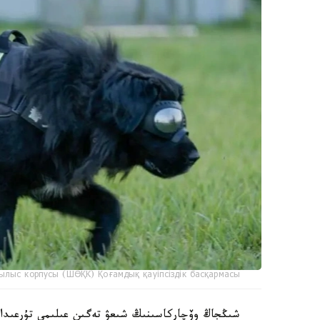
ылыс корпусы (ШӨҚК) Қоғамдық қауіпсіздік басқармасы