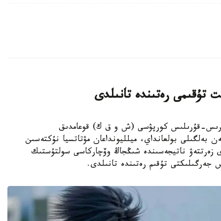
ت تۇقىمى رەتىندە تانىلدى
ىڭجاڭ ءوندىرىس-قۇرىلىس كورپۋسى (ش و ق ك) قوعامدىق
ەن بەلگىلى بولعانداي، ميلليونداعان مۋتاتسيا نۇكتەسىن
دى زەرتتەۋ ناتيجەسىندە شىڭجاڭ وۆچاركاسى سولتۇستىك
س جەرگىلىكتى تۇقىم رەتىندە تانىلدى.