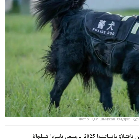
Фото: ҚХР Шыңжаң Өндіріс-құр
شىڭجاڭ وۆچاركاسىنىڭ شىعۋ تەگىن عىلىمي تۇرعىدان ناقتىلاۋ ماقساتىندا 2025 -جىلعى تامىزدا شىڭجاڭ