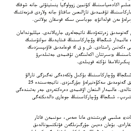
لىم اكادەمياسىنىڭ كۋنمين زوولوگيا ينستيتۋتى جانە شوقك
ركاسىنىڭ تۇقىمدىق تازالىعىن ساقتاۋ جانە ولاردى قىزمەتتىك
ىرلەۋ مەن قولدانۋ» جوباسىن ىسكە قوسقان بولاتىن.
 گەنومدىق زەرتتەۋدىڭ ناتيجەلەرى جاريالاندى. ميلليونداعان
دە عالىمدار شىڭجاڭ وۆچاركاسىنىڭ قىتايدىڭ سولتۇستىك
ىمى ەكەنىن راستادى. ش و ق ك قوعامدىق قاۋىپسىزدىك
كاسىنىڭ «سىرتتان اكەلىنگەن تۇقىمدى جەتىلدىرۋ
پىكىرتالاسقا نۇكتە قويىلدى.
 شىڭجاڭ وۆچاركاسىنىڭ بۇكىل ولكەدەگى نەگىزگى تارالۋ
ايماقتارىن ارالاپ، 109 داراباسقا جوعارى ساپالى تولىق گەنومدىق سەكۆەنيرلەۋ جۇرگىزدى. ناتيجەسىندە 25
قتالدى. عالىمدار الىنعان اۋقىمدى دەرەكتەردى جەر بەتىندەگى
لىستىرىپ، شىڭجاڭ وۆچاركاسىنىڭ جوعارى دالدىكتەگى
ات» عىلىمي قورىتىندى عانا ەمەس، سونىمەن قاتار
اتقارادى. بۇعان دەيىن جۇرگىزىلگەن فۋنكتسيونالدىق