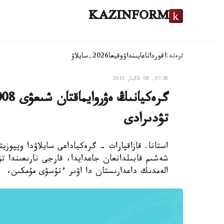
KAZINFORM
ترەند:
اقوردا
تاعايىنداۋ
وقيعا
2026-سايلاۋ
07:38, 08 قاڭتار 2015
تۋدىرادى
استانا. قازاقپارات - گرەكياداعى سايلاۋدا وپپوز
الەمدىك داعدارىستان دا اۋىر ءتۇسۋى مۇمكىن،