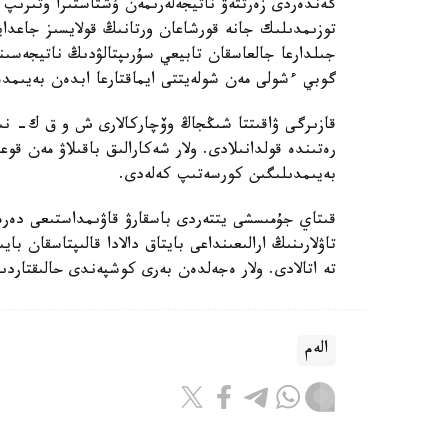
گەندەردى زەرتتەۋ ناتيجەلەرىمەن ۇشتاستىرا وتىرىپ
توزىمدىلىك جانە قورشاعان ورتانىڭ قولايسىز جاعدايل
جىلدارعا جالعاسقان تابيعي سۇرىپتالۋدىڭ ناتيجەسى
گوبي ءشولى مەن شولەيتتى ايماقتارعا ابدەن بەيىمدە
قازىرگى ۋاقىتتا شىڭجاڭ وۆچاركالارى ش و ق ك- نىڭ 
رەتىندە قولدانىلادى. ولار شەكارالىق باقىلاۋ مەن قوع
بەيىمدىلىگىن كورسەتىپ كەلەدى.
قىتاي جۇمىسشى يتتەردى باسقارۋ قاۋىمداستىعى دە
تاۋلارىنىڭ ارالىعىنداعى بايتاق دالادا قالىپتاسقان 
تە اتالادى. ولار ەجەلدەن بەرى كوشپەندى حالىقتار
الەم