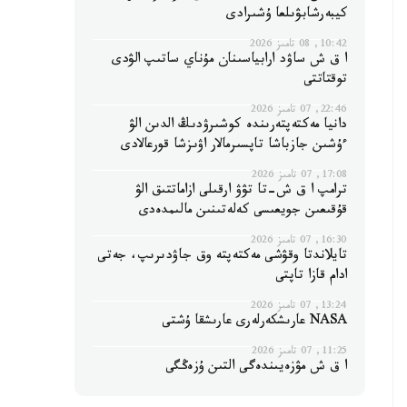
كيبەرشابۋىلعا ۇشىرادى
10:42, 08 تامىز 2026
ا ق ش ساۋد ارابياسىنان مۇناي ساتىپ الۋدى
توقتاتتى
22:46, 07 تامىز 2026
دانيا مەكتەپتەرىندە كوشىرۋدىڭ الدىن الۋ
ءۇشىن جازباشا تاپسىرمالار اۋىزشا قورعالادى
17:08, 07 تامىز 2026
ترامپ ا ق ش-تا تۋۋ ارقىلى ازاماتتىق الۋ
قۇقىعىن جويعىسى كەلەتىنىن مالىمدەدى
16:30, 07 تامىز 2026
تايلاندتا وقۋشى مەكتەپتە وق جاۋدىرىپ، جەتى
ادام قازا تاپتى
13:24, 07 تامىز 2026
NASA عارىشكەرلەرى عارىشقا ۇشتى
11:25, 07 تامىز 2026
ا ق ش مۋزەيىندەگى التىن ۇزەڭگى