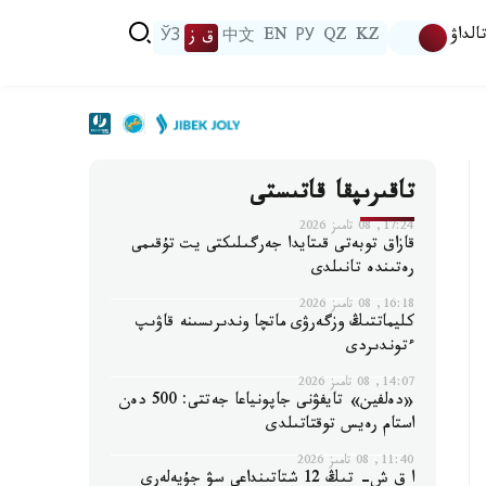
الداۋ
KZ
QZ
РУ
EN
中文
ق ز
ЎЗ
تاقىرىپقا قاتىستى
17:24, 08 تامىز 2026
قازاق توبەتى قىتايدا جەرگىلىكتى يت تۇقىمى
رەتىندە تانىلدى
16:18, 08 تامىز 2026
كليماتتىڭ وزگەرۋى ماتچا وندىرىسىنە قاۋىپ
ءتوندىردى
14:07, 08 تامىز 2026
«دەلفين» تايفۋنى جاپونياعا جەتتى: 500 دەن
استام رەيس توقتاتىلدى
11:40, 08 تامىز 2026
ا ق ش- تىڭ 12 شتاتىنداعى سۋ جۇيەلەرى