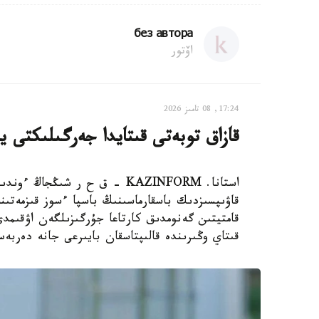
без автора
اۆتور
17:24, 08 تامىز 2026
قازاق توبەتى قىتايدا جەرگىلىكتى ي
استانا. KAZINFORM – ق ح ر ش
قاۋىپسىزدىك باسقارماسىنىڭ باسپا ءسوز قىزمەتىن
قامتيتىن گەنومدىق كارتاعا جۇرگىزىلگەن اۋقىم
قىتاي وڭىرىندە قالىپتاسقان بايىرعى جانە دەربە