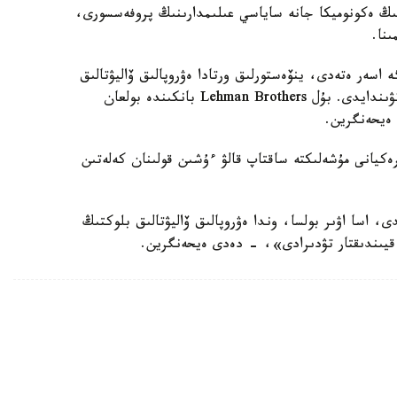
نىڭ ەكونوميكا جانە ساياسي عىلىمدارىنىڭ پروفەسسورى،
اسەر ەتەدى، ينۆەستورلىق ورتادا ەۋروپالىق ۆاليۋتالىق
وداقتان كەلەسى قاي ەل شىعادى دەگەن اڭگىمەلەر تۋىندايدى. بۇل Lehman Brothers بانكىندە بولعان
ەيحەنگرين.
ەكيانى مۇشەلىكتە ساقتاپ قالۋ ءۇشىن قولىنان كەلەتىن
، اسا اۋىر بولسا، وندا ەۋروپالىق ۆاليۋتالىق بلوكتىڭ
قيىندىقتار تۋدىرادى»، - دەدى ەيحەنگرين.