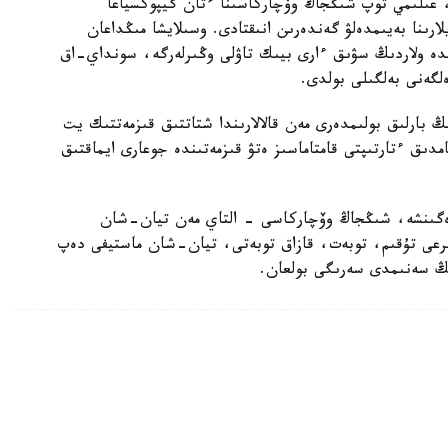
، عىلىمي توپ شىڭجاڭ وۆچاركاسىنا ءتان گيپوكسياعا
ارىنا بەيىمدەلۋ گەندەرىن انىقتادى. وسىلايشا مىڭداعان
ندە ولاردىڭ سۋىق ءارى بيىك تاۋلى وڭىرلەرگە، سونداي-اق
لگەنى بەلگىلى بولدى.
بارلىق بولىمدەرى مەن قالالارىندا شتاتتىق قىزمەتتىك يت
امدىق ءتارتىپتى قامتاماسىز ەتۋ قىزمەتىندە جوعارى ايماقتىق
رەگىنشە، شىڭجاڭ وۆچاركاسى - التاي مەن تيان-شان
بايىرعى تۇقىم، توبەت، قازاق توبەتى، تيان-شان ماستيفى دەپ
دىڭ سەنىمدى سەرىگى بولعان.