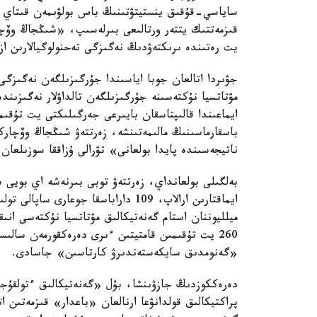
ساياسي-قۇقىق ينستيتۋتىنىڭ باس بولۋىمەن قىتاي عى
قىزمەتتىك يتتەر ورتالىعى بىرلەسىپ، «شىڭجاڭ وۆچا
يت رەتىندە ىرىكتەۋدىڭ نەگىزگى تەحنولوگيالارىن از
جۋىردا اتالعان جوبا اياسىندا جۇرگىزىلگەن نەگىزگى
مۋتاتسيا نۇكتەسىنە جۇرگىزىلگەن تالداۋلار نەگىزىن
ايماعىندا قالىپتاسقان بايىرعى جەرگىلىكتى يت تۇق
باسقارماسىنىڭ مالىمەتىنشە، زەرتتەۋ شىڭجاڭ وۆچار
ناتيجەسىندە پايدا بولعانى» تۋرالى ۇزاققا سوزىلعان 
بەلگىلى بولعانداي، زەرتتەۋ توبى بىرنەشە اي بويى
ميلليوننان استام گەنەتيكالىق مۋتاتسيا نۇكتەسى انى
260 يت تۇقىمىن قامتيتىن ءىرى دەرەكقورمەن سا
«گەنومدىق سايكەستەندىرۋ كارتاسىن» جاسادى.
دەرەككوزدىڭ جازۋىنشا، بۇل «گەنەتيكالىق ءتولقۇج
پراكتيكالىق قولدانۋعا ارنالعان «باعدار» قىزمەتىن 