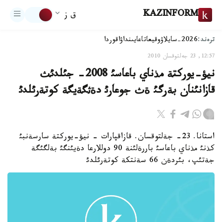
KAZINFORM
ق ز
ترەند:
2026-سايلاۋ
وقيعا
تاعايىنداۋ
اقوردا
12:57, 23 جەلتوقسان 2010
نيؤ-يوركتة مذناي باعاسئ 2008- جئلدئث
قازانئنان بةرگئ ةث جوعارئ دةثگةيگة كوتةرئلدئ
استانا. 23- جةلتوقسان. قازاقپارات - نيؤ-يوركتة سارسةنبئ
كذنئ مذناي باعاسئ باررةلئنة 90 دوللارعا دةيئنگئ بةلگئگة
جةتئپ، بئردةن 66 سةنتكة كوتةرئلدئ