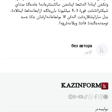
وتكةن اپتادا الدئثعئ اپتامةن سالئستئرعاندا ةلدةگئ مذناي
شيكئزاتئنئث قورئ 5،3 ميلليونا باررةلگة ازايعاندئعئ ايتئلادئ.
بذل ساراپشئلاردئث الدئن الا بولجاعاندارئنان ةكئ ةسة
تومةندةگةنئ قاتتئ ويلاندئرؤدا.
без автора
اۆتور
KAZINFORM
بوليمدەر