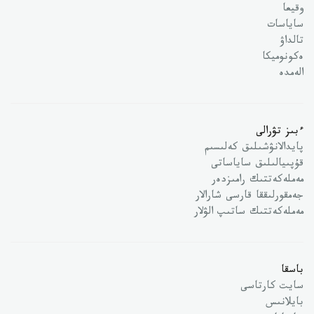
وقيعا
ساياسات
تالداۋ
ەكونوميكا
الەمدە
ءبىز تۋرالى
پايدالانۋشىلىق كەلىسىم
قۇپىيالىلىق ساياساتى
مەملەكەتتىك رامىزدەر
جەمقورلىققا قارسى شارالار
مەملەكەتتىك ساتىپ الۋلار
باسقا
سايت كارتاسى
بايلانىس