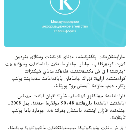
ساراپشئلاردئث پئكئرئنشة، مذناي قذنئنئث وسئلاي بئردةن
كذرت كوتةرئلئپ، جانار-جاعار مايدئث باعاسئنئث وسؤئنة ةث
ءبئرئنشئ ا ق ش ذكئمةتئنئث ةلدةگئ مذناي شيكئزاتئ
كولةمئنئث ازايؤئ تؤرالئ جاساعان بايانداماسئ سةبةپشئ بولئپ
وتئر، دةپ جازادئ "أةستي.رؤ" پورتالئ.
قارا التئندئ جةتكئزؤ كةلئسئم-شارتئ اقپان ايئندا جذمئس
اياعئنئث اياعئندا باررةلئنة 90،48 دوللارعا جةتتئ. بذل 2008-
جئلدئث قازان ايئنئث باسئنان بةرگئ ةث جوعارئ باعا بولئپ
تابئلادئ.
ا ق ش-تئث ةنةرگةتيكا مينيسترلئگئنئث مالئمةتتةرئ بويئنشا،